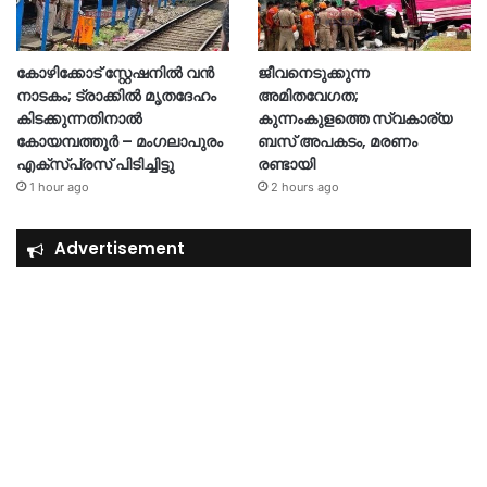
കോഴിക്കോട് സ്റ്റേഷനിൽ വൻ
ജീവനെടുക്കുന്ന
നാടകം; ട്രാക്കിൽ മൃതദേഹം
അമിതവേഗത;
കിടക്കുന്നതിനാൽ
കുന്നംകുളത്തെ സ്വകാര്യ
കോയമ്പത്തൂർ – മംഗലാപുരം
ബസ് അപകടം, മരണം
എക്സ്പ്രസ് പിടിച്ചിട്ടു
രണ്ടായി
1 hour ago
2 hours ago
Advertisement