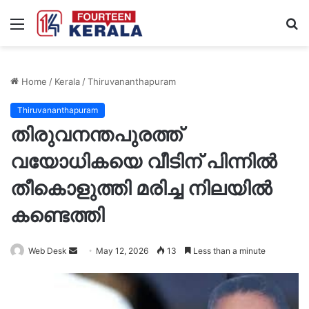
Menu
S
fo
Home
/
Kerala
/
Thiruvananthapuram
Thiruvananthapuram
തിരുവനന്തപുരത്ത്
വയോധികയെ വീടിന് പിന്നിൽ
തീകൊളുത്തി മരിച്ച നിലയിൽ
കണ്ടെത്തി
Send
Web Desk
May 12, 2026
13
Less than a minute
an
email