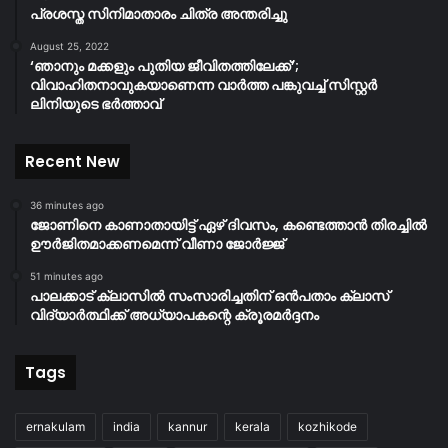
പ്രശസ്ത സിനിമാതാരം ചിത്ര അന്തരിച്ചു
August 25, 2022
‘ഞാനും മക്കളും പുതിയ ജീവിതത്തിലേക്ക്’;
വിവാഹിതനാവുകയാണെന്ന വാർത്ത പങ്കുവച്ച് സിസ്റ്റർ
ലിനിയുടെ ഭർത്താവ്
Recent New
36 minutes ago
ജോണിനെ കാണാതായിട്ട് ഏഴ് ദിവസം‌, കണ്ടെത്താൻ തിരച്ചിൽ
ഊർജിതമാക്കണമെന്ന് വീണാ ജോർജ്ജ്
51 minutes ago
പാലക്കാട് ക്ലാസിൽ സംസാരിച്ചതിന് ഒൻപതാം ക്ലാസ്
വിദ്യാർത്ഥിക്ക് അധ്യാപകന്റെ ക്രൂരമർദ്ദനം
Tags
ernakulam
india
kannur
kerala
kozhikode