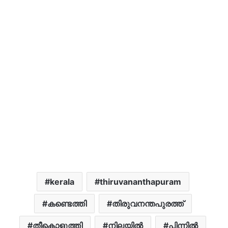
kerala
thiruvananthapuram
കണ്ടെത്തി
തിരുവനന്തപുരത്ത്
തീകൊളുത്തി
നിലയിൽ
പിന്നിൽ