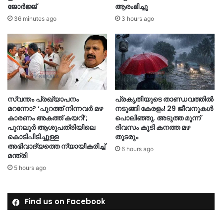
ജോർജ്ജ്
ആരംഭിച്ചു
36 minutes ago
3 hours ago
സ്വന്തം പ്രഖ്യാപനം
പ്രകൃതിയുടെ താണ്ഡവത്തിൽ
മറന്നോ? ‘പുറത്ത് നിന്നവർ മഴ
നടുങ്ങി കേരളം! 29 ജീവനുകൾ
കാരണം അകത്ത് കയറി’;
പൊലിഞ്ഞു, അടുത്ത മൂന്ന്
പുനലൂർ ആശുപത്രിയിലെ
ദിവസം കൂടി കനത്ത മഴ
കൊടിപിടിച്ചുള്ള
തുടരും
അഭിവാദ്യത്തെ ന്യായീകരിച്ച്
6 hours ago
മന്ത്രി
5 hours ago
Find us on Facebook