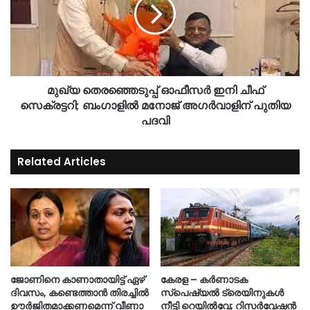
മുഖ്യ തെരഞ്ഞെടുപ്പ് ഓഫീസർ ഇനി ചീഫ്
സെക്രട്ടറി; ബംഗാളിൽ മനോജ് അഗർവാളിന് പുതിയ
പദവി
Related Articles
ജോണിനെ കാണാതായിട്ട് ഏഴ്
കേരള – കർണാടക
ദിവസം‌, കണ്ടെത്താൻ തിരച്ചിൽ
സ്പെഷ്യൽ ട്രെയിനുകൾ
ഊർജിതമാക്കണമെന്ന് വീണാ
നീട്ടി റെയിൽവേ; റിസർവേഷൻ