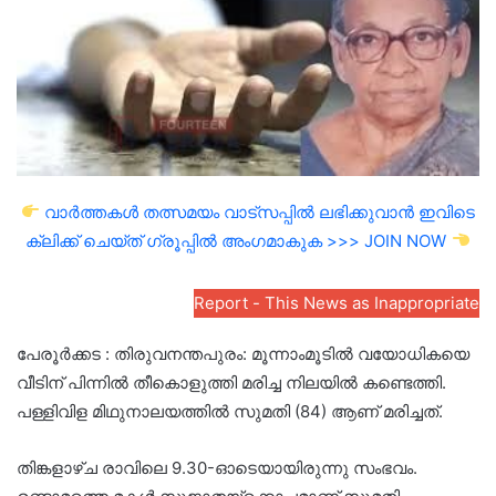
വാർത്തകൾ തത്സമയം വാട്സപ്പിൽ ലഭിക്കുവാൻ ഇവിടെ
ക്ലിക്ക് ചെയ്ത് ഗ്രൂപ്പിൽ അംഗമാകുക >>> JOIN NOW
Report - This News as Inappropriate
പേരൂർക്കട : തിരുവനന്തപുരം: മൂന്നാംമൂടിൽ വയോധികയെ
വീടിന് പിന്നിൽ തീകൊളുത്തി മരിച്ച നിലയിൽ കണ്ടെത്തി.
പള്ളിവിള മിഥുനാലയത്തിൽ സുമതി (84) ആണ് മരിച്ചത്.
തിങ്കളാഴ്ച രാവിലെ 9.30-ഓടെയായിരുന്നു സംഭവം.