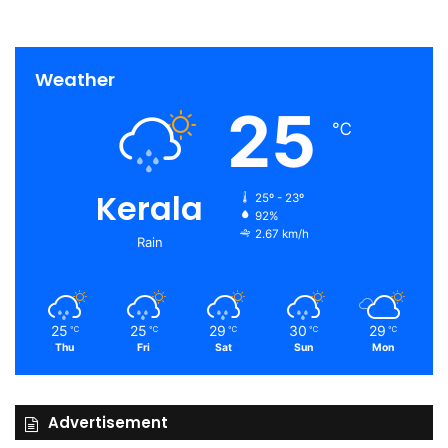
Weather
25
℃
Kerala
25º - 23º
92%
2.67 km/h
Rain
25
25
29
30
29
℃
℃
℃
℃
℃
Thu
Fri
Sat
Sun
Mon
Advertisement