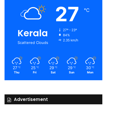
27
℃
Kerala
27º - 23º
84%
2.35 km/h
Scattered Clouds
27
25
29
29
30
℃
℃
℃
℃
℃
Thu
Fri
Sat
Sun
Mon
Advertisement