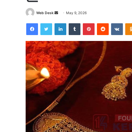
Send
Web Desk
May 9, 2026
an
Facebook
Twitter
LinkedIn
Tumblr
Pinterest
Reddit
VKon
email