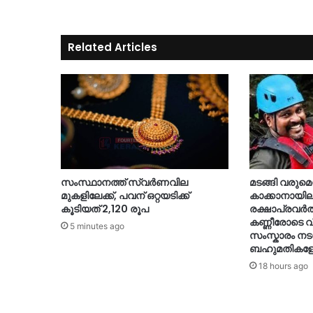
Related Articles
സംസ്ഥാനത്ത് സ്വർണവില
മടങ്ങി വരുമെന
മുകളിലേക്ക്, പവന് ഒറ്റയടിക്ക്
കാക്കാനായില
കൂടിയത് 2,120 രൂപ
രക്ഷാപ്രവർ
കണ്ണീരോടെ വ
5 minutes ago
സംസ്കാരം നട
ബഹുമതികള
18 hours ago