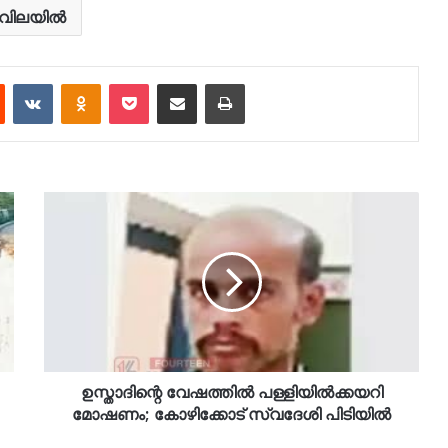
വിലയിൽ
est
Reddit
VKontakte
Odnoklassniki
Pocket
Share via Email
Print
ഉസ്താദിന്റെ വേഷത്തിൽ പള്ളിയിൽക്കയറി
മോഷണം; കോഴിക്കോട് സ്വദേശി പിടിയിൽ