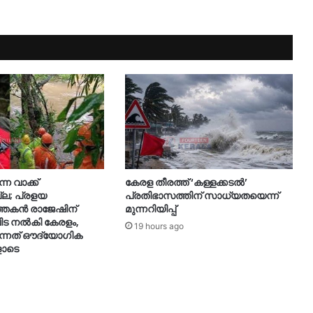
്ന വാക്ക്
കേരള തീരത്ത് ‘കള്ളക്കടൽ’
്ല; പ്രളയ
പ്രതിഭാസത്തിന് സാധ്യതയെന്ന്
ത്തകൻ രാജേഷിന്
മുന്നറിയിപ്പ്
ിട നൽകി കേരളം,
19 hours ago
ന്നത് ഔദ്യോ​ഗിക
ോടെ