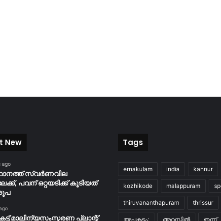
t New
Tags
s ago
ernakulam
india
kannur
ാനത്ത് സ്വർണവില
ക്ക്, പവന് ഒറ്റയടിക്ക് കൂടിയത്
kozhikode
malappuram
sp
രൂപ
thiruvananthapuram
thrissur
 ago
കട്ട് മാലിന്യസംസ്കരണ പ്ലാന്റ്
അപകടം;
അറസ്റ്റിൽ
ഇന്ന്