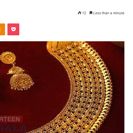
12
Less than a minute
takte
Odnoklassniki
Pocket