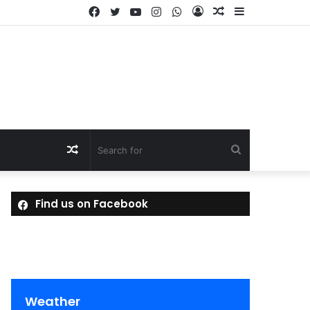
Facebook
Twitter
YouTube
Instagram
WhatsApp
Log
Random
Sidebar
In
Article
Random
Search
Article
for
Find us on Facebook
Weather