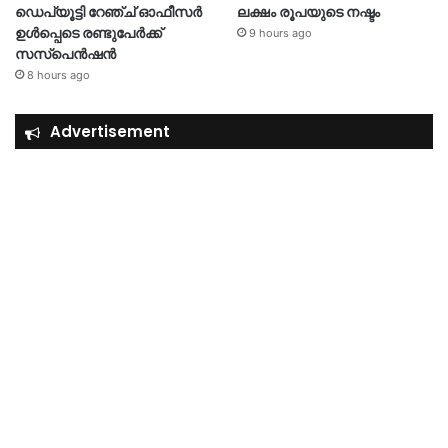
ഡെപ്യൂട്ടി റേഞ്ച് ഓഫീസർ
ലക്ഷം രൂപയുടെ നഷ്ടം
ഉൾപ്പെടെ രണ്ടുപേർക്ക്
9 hours ago
സസ്‌പെൻഷൻ
8 hours ago
Advertisement