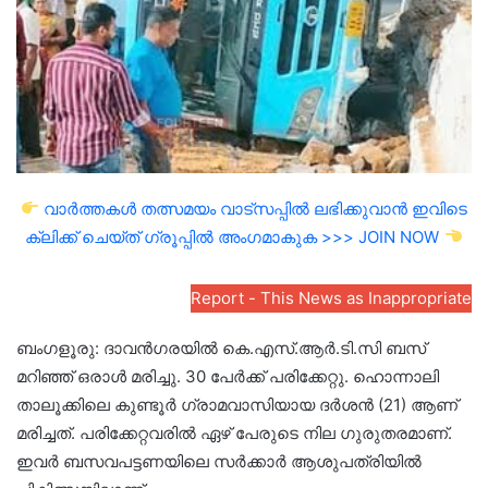
വാർത്തകൾ തത്സമയം വാട്സപ്പിൽ ലഭിക്കുവാൻ ഇവിടെ
ക്ലിക്ക് ചെയ്ത് ഗ്രൂപ്പിൽ അംഗമാകുക >>> JOIN NOW
Report - This News as Inappropriate
ബംഗളൂരു: ദാവന്‍ഗരയില്‍ കെ.എസ്.ആര്‍.ടി.സി ബസ്
മറിഞ്ഞ് ഒരാൾ മരിച്ചു. 30 പേർക്ക് പരിക്കേറ്റു. ഹൊന്നാലി
താലൂക്കിലെ കുണ്ടൂർ ഗ്രാമവാസിയായ ദർശൻ (21) ആണ്
മരിച്ചത്. പരിക്കേറ്റവരിൽ ഏഴ് പേരുടെ നില ഗുരുതരമാണ്.
ഇവര്‍ ബസവപട്ടണയിലെ സർക്കാർ ആശുപത്രിയിൽ