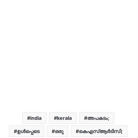
india
kerala
അപകടം;
ഉൾപ്പെടെ
ഒരു
കെഎസ്ആര്‍ടിസി;