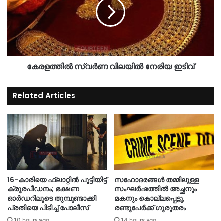
കേരളത്തിൽ സ്വർണ വിലയിൽ നേരിയ ഇടിവ്
Related Articles
16-കാരിയെ ഫ്ലാറ്റിൽ പൂട്ടിയിട്ട്
സഹോദരങ്ങൾ തമ്മിലുള്ള
ക്രൂരപീഡനം; ഭക്ഷണ
സംഘർഷത്തിൽ അച്ഛനും
ഓർഡറിലൂടെ തുമ്പുണ്ടാക്കി
മകനും കൊല്ലപ്പെട്ടു,
പ്രതിയെ പിടിച്ച് പോലീസ്
രണ്ടുപേർക്ക് ഗുരുതരം
10 hours ago
14 hours ago