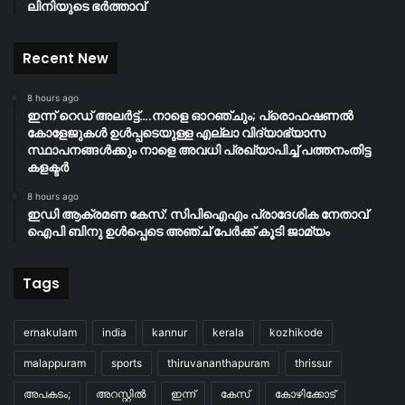
ലിനിയുടെ ഭർത്താവ്
Recent New
8 hours ago
ഇന്ന് റെഡ് അലർട്ട്….നാളെ ഓറഞ്ചും; പ്രൊഫഷണൽ
കോളേജുകൾ ഉൾപ്പടെയുള്ള എല്ലാ വിദ്യാഭ്യാസ
സ്ഥാപനങ്ങൾക്കും നാളെ അവധി പ്രഖ്യാപിച്ച് പത്തനംതിട്ട
കളക്ടർ
8 hours ago
ഇഡി ആക്രമണ കേസ്: സിപിഐഎം പ്രാദേശിക നേതാവ്
ഐപി ബിനു ഉൾപ്പെടെ അഞ്ച് പേർക്ക് കൂടി ജാമ്യം
Tags
ernakulam
india
kannur
kerala
kozhikode
malappuram
sports
thiruvananthapuram
thrissur
അപകടം;
അറസ്റ്റിൽ
ഇന്ന്
കേസ്
കോഴിക്കോട്