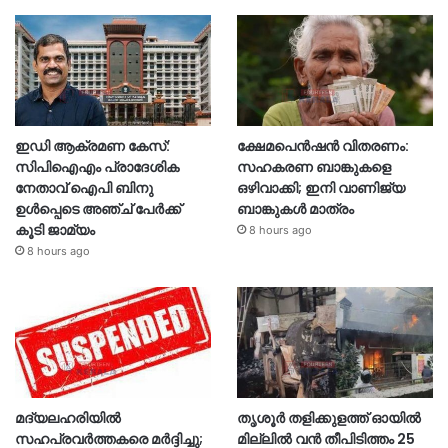
ഇഡി ആക്രമണ കേസ്:
ക്ഷേമപെൻഷൻ വിതരണം:
സിപിഐഎം പ്രാദേശിക
സഹകരണ ബാങ്കുകളെ
നേതാവ് ഐപി ബിനു
ഒഴിവാക്കി; ഇനി വാണിജ്യ
ഉൾപ്പെടെ അഞ്ച് പേർക്ക്
ബാങ്കുകൾ മാത്രം
കൂടി ജാമ്യം
8 hours ago
8 hours ago
മദ്യലഹരിയിൽ
തൃശൂര്‍ തളിക്കുളത്ത് ഓയില്‍
സഹപ്രവർത്തകരെ മർദ്ദിച്ചു;
മില്ലില്‍ വൻ തീപിടിത്തം 25