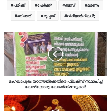
പരിക്ക്
പേർക്ക്*
ബസ്
മരണം
മറിഞ്ഞ്
മുപ്പത്
വിദ്യാർഥികൾ;
മം​ഗലാപുരം യാത്രയ്ക്കെതിരെ ഫ്ലക്സ് സ്ഥാപിച്ച്
കോഴിക്കോട്ടെ കോൺ​ഗ്രസുകാ‍ർ