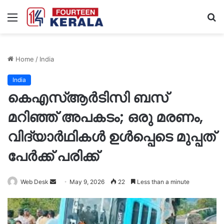
Menu
S
fo
Home
/
India
India
കെഎസ്ആര്‍ടിസി ബസ്
മറിഞ്ഞ് അപകടം; ഒരു മരണം,
വിദ്യാർഥികൾ ഉൾപ്പെടെ മുപ്പത്
പേർക്ക് പരിക്ക്
Send
Web Desk
May 9, 2026
22
Less than a minute
an
email