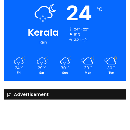
24
℃
Kerala
24º - 22º
91%
3.2 km/h
Rain
24
29
30
30
30
℃
℃
℃
℃
℃
Fri
Sat
Sun
Mon
Tue
Advertisement