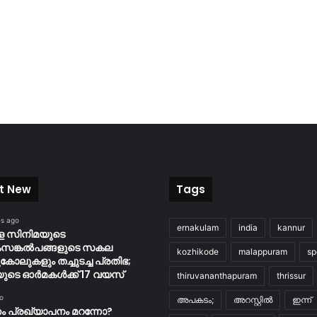
t New
Tags
es ago
ernakulam
india
kannur
 സിനിമയുടെ
ങ്കല്‍പങ്ങളുടെ സകല
kozhikode
malappuram
sp
ോലുകളും തച്ചുടച്ച പ്രതിഭ;
ുടെ ഓര്‍മകള്‍ക്ക് 17 വയസ്
thiruvananthapuram
thrissur
o
അപകടം;
അറസ്റ്റിൽ
ഇന്ന്
തം പ്രഖ്യാപനം മറന്നോ?