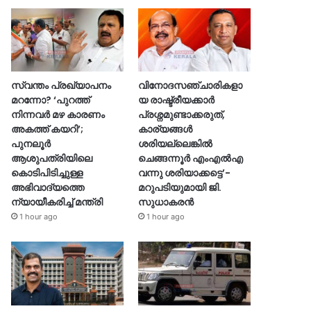
സ്വന്തം പ്രഖ്യാപനം
വിനോദസഞ്ചാരികളാ
മറന്നോ? ‘പുറത്ത്
യ രാഷ്ട്രീയക്കാർ
നിന്നവർ മഴ കാരണം
പ്രശ്നമുണ്ടാക്കരുത്,
അകത്ത് കയറി’;
കാര്യങ്ങൾ
പുനലൂർ
ശരിയല്ലെങ്കിൽ
ആശുപത്രിയിലെ
ചെങ്ങന്നൂർ എംഎൽഎ
കൊടിപിടിച്ചുള്ള
വന്നു ശരിയാക്കട്ടെ’-
അഭിവാദ്യത്തെ
മറുപടിയുമായി ജി.
ന്യായീകരിച്ച് മന്ത്രി
സുധാകരൻ
1 hour ago
1 hour ago