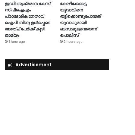
ഇഡി ആക്രമണ കേസ്:
കോഴിക്കോട്ടെ
സിപിഐഎം
യുവാവിനെ
പ്രാദേശിക നേതാവ്
തട്ടിക്കൊണ്ടുപോയത്
ഐപി ബിനു ഉൾപ്പെടെ
യുവാവുമായി
അഞ്ച് പേർക്ക് കൂടി
ബന്ധമുള്ളവരെന്ന്
ജാമ്യം
പൊലീസ്
1 hour ago
2 hours ago
Advertisement