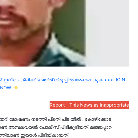
ഇവിടെ ക്ലിക്ക് ചെയ്ത് ഗ്രൂപ്പിൽ അംഗമാകുക >>> JOIN
NOW
Report - This News as Inappropriate
യറി മോഷണം നടത്തി പ്രതി പിടിയിൽ . കോഴിക്കോട്
) യാണ് അമ്പലവയൽ പോലീസ് പിടികൂടിയത്. മഞ്ഞപ്പാറ
ഭവത്തിലാണ് ഇയാൾ പിടിയിലായത്.