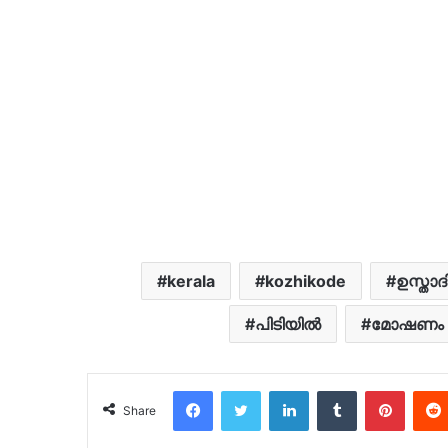
kerala
kozhikode
ഉസ്താദി
പിടിയിൽ
മോഷണം
Facebook
Twitter
LinkedIn
Tumblr
Pinter
Share