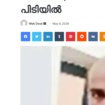
പിടിയിൽ
Send
Web Desk
May 9, 2026
an
Facebook
Twitter
LinkedIn
Tumblr
Pinterest
Reddit
VKon
email