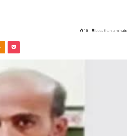
15
Less than a minute
takte
Odnoklassniki
Pocket