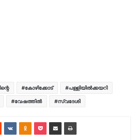
ന്റെ
കോഴിക്കോട്
പള്ളിയിൽക്കയറി
വേഷത്തിൽ
സ്വദേശി
est
Reddit
VKontakte
Odnoklassniki
Pocket
Share via Email
Print