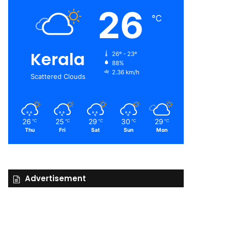
26
℃
Kerala
26º - 23º
88%
2.36 km/h
Scattered Clouds
26
25
29
30
29
℃
℃
℃
℃
℃
Thu
Fri
Sat
Sun
Mon
Advertisement