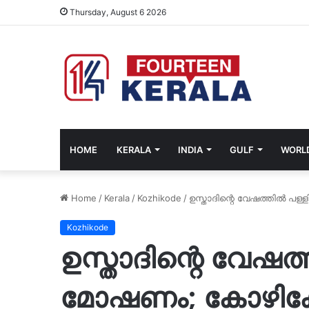
Thursday, August 6 2026
HOME
KERALA
INDIA
GULF
WORL
Home
/
Kerala
/
Kozhikode
/
ഉസ്താദിന്റെ വേഷത്തിൽ പള
Kozhikode
ഉസ്താദിന്റെ വേഷത
മോഷണം; കോഴിക്ക