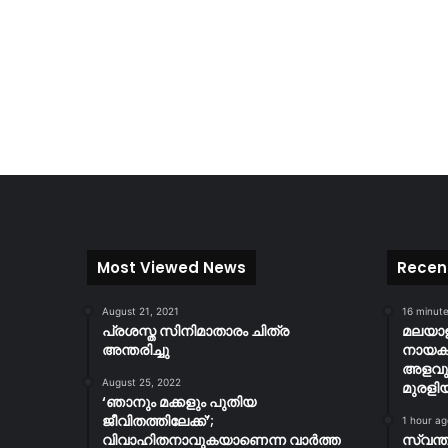
Most Viewed News
Recen
August 21, 2021
16 minut
പ്രശസ്ത സിനിമാതാരം ചിത്ര
മലയാള
അന്തരിച്ചു
നായകസ
അളവുക
August 25, 2022
മുരളിയ
‘ഞാനും മക്കളും പുതിയ
ജീവിതത്തിലേക്ക്’;
1 hour ag
വിവാഹിതനാവുകയാണെന്ന വാർത്ത
സ്വന്