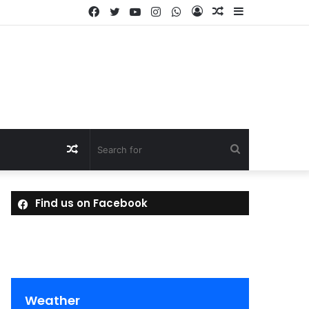
Facebook
Twitter
YouTube
Instagram
WhatsApp
Log
Random
Sidebar
In
Article
Random
Search
Article
for
Find us on Facebook
Weather