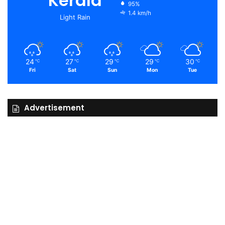
Kerala
95%
1.4 km/h
Light Rain
24
27
29
29
30
℃
℃
℃
℃
℃
Fri
Sat
Sun
Mon
Tue
Advertisement