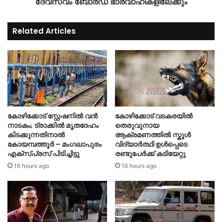
ദേവസ്വം ബോർഡ് ഭാരവാഹികളിലേക്കും
Related Articles
കോഴിക്കോട് സ്റ്റേഷനിൽ വൻ
കോഴിക്കോട് വടകരയിൽ
നാടകം; ട്രാക്കിൽ മൃതദേഹം
തെരുവുനായ
കിടക്കുന്നതിനാൽ
ആക്രമണത്തിൽ സ്കൂൾ
കോയമ്പത്തൂർ – മംഗലാപുരം
വിദ്യാർത്ഥി ഉൾപ്പെടെ
എക്സ്പ്രസ് പിടിച്ചിട്ടു
രണ്ടുപേർക്ക് കടിയേറ്റു
16 hours ago
16 hours ago