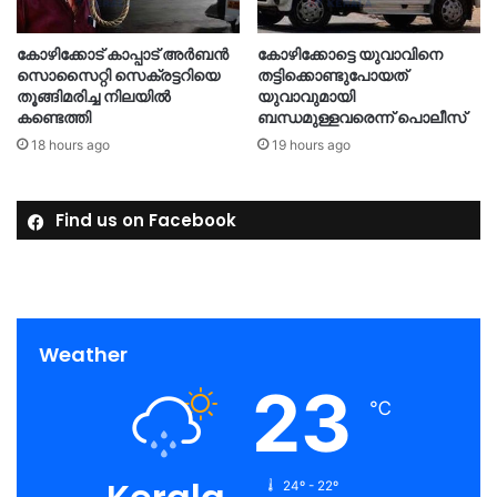
കോഴിക്കോട് കാപ്പാട് അര്‍ബന്‍
കോഴിക്കോട്ടെ യുവാവിനെ
സൊസൈറ്റി സെക്രട്ടറിയെ
തട്ടിക്കൊണ്ടുപോയത്
തൂങ്ങിമരിച്ച നിലയിൽ
യുവാവുമായി
കണ്ടെത്തി
ബന്ധമുള്ളവരെന്ന് പൊലീസ്
18 hours ago
19 hours ago
Find us on Facebook
Weather
23
℃
24º - 22º