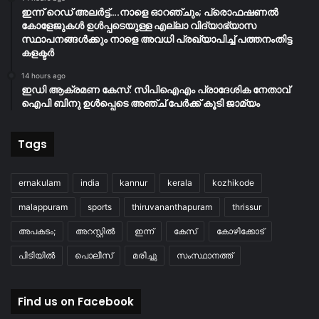
ഇന്ന് റെഡ് അലർട്ട്….നാളെ ഓറഞ്ചും; പ്രൊഫഷണൽ
കോളേജുകൾ ഉൾപ്പടെയുള്ള എല്ലാ വിദ്യാഭ്യാസ
സ്ഥാപനങ്ങൾക്കും നാളെ അവധി പ്രഖ്യാപിച്ച് പത്തനംതിട്ട
കളക്ടർ
14 hours ago
ഇഡി ആക്രമണ കേസ്: സിപിഐഎം പ്രാദേശിക നേതാവ്
ഐപി ബിനു ഉൾപ്പെടെ അഞ്ച് പേർക്ക് കൂടി ജാമ്യം
Tags
ernakulam
india
kannur
kerala
kozhikode
malappuram
sports
thiruvananthapuram
thrissur
അപകടം;
അറസ്റ്റിൽ
ഇന്ന്
കേസ്
കോഴിക്കോട്
പിടിയിൽ
പൊലീസ്
മരിച്ചു
സംസ്ഥാനത്ത്
Find us on Facebook