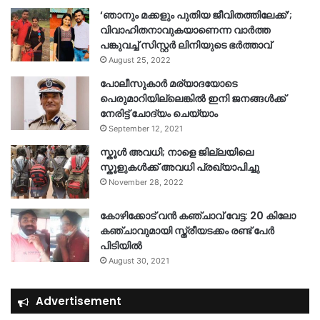
‘ഞാനും മക്കളും പുതിയ ജീവിതത്തിലേക്ക്’;
വിവാഹിതനാവുകയാണെന്ന വാർത്ത
പങ്കുവച്ച് സിസ്റ്റർ ലിനിയുടെ ഭർത്താവ്
August 25, 2022
പോലീസുകാര്‍ മര്യാദയോടെ
പെരുമാറിയില്ലെങ്കില്‍ ഇനി ജനങ്ങള്‍ക്ക്
നേരിട്ട് ചോദ്യം ചെയ്യാം
September 12, 2021
സ്കൂൾ അവധി; നാളെ ജില്ലയിലെ
സ്കൂളുകൾക്ക് അവധി പ്രഖ്യാപിച്ചു
November 28, 2022
കോഴിക്കോട് വൻ കഞ്ചാവ് വേട്ട: 20 കിലോ
കഞ്ചാവുമായി സ്ത്രീയടക്കം രണ്ട് പേർ
പിടിയിൽ
August 30, 2021
Advertisement