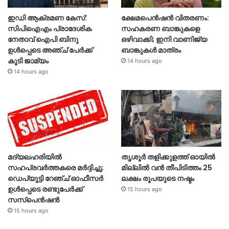
ഇഡി ആക്രമണ കേസ്:
ക്ഷേമപെൻഷൻ വിതരണം:
സിപിഐഎം പ്രാദേശിക
സഹകരണ ബാങ്കുകളെ
നേതാവ് ഐപി ബിനു
ഒഴിവാക്കി; ഇനി വാണിജ്യ
ഉൾപ്പെടെ അഞ്ച് പേർക്ക്
ബാങ്കുകൾ മാത്രം
കൂടി ജാമ്യം
14 hours ago
14 hours ago
മദ്യലഹരിയിൽ
തൃശൂര്‍ തളിക്കുളത്ത് ഓയില്‍
സഹപ്രവർത്തകരെ മർദ്ദിച്ചു;
മില്ലില്‍ വൻ തീപിടിത്തം 25
ഡെപ്യൂട്ടി റേഞ്ച് ഓഫീസർ
ലക്ഷം രൂപയുടെ നഷ്ടം
ഉൾപ്പെടെ രണ്ടുപേർക്ക്
15 hours ago
സസ്‌പെൻഷൻ
15 hours ago