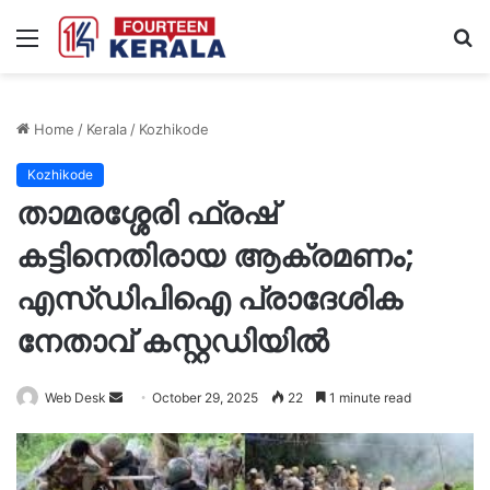
Menu
S
fo
Home
/
Kerala
/
Kozhikode
Kozhikode
താമരശ്ശേരി ഫ്രഷ്‌
കട്ടിനെതിരായ ആക്രമണം;
എസ്ഡിപിഐ പ്രാദേശിക
നേതാവ് കസ്റ്റഡിയിൽ
Send
Web Desk
October 29, 2025
22
1 minute read
an
email