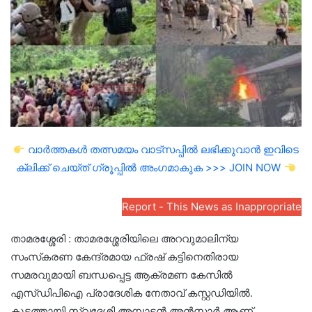
വാർത്തകൾ തത്സമയം വാട്സപ്പിൽ ലഭിക്കുവാൻ ഇവിടെ
ക്ലിക്ക് ചെയ്ത് ഗ്രൂപ്പിൽ അംഗമാകുക >>> JOIN NOW
Report - This News as Inappropriate
താമരശ്ശേരി : താമരശ്ശേരിയിലെ അറവുമാലിന്യ
സംസ്‌കരണ കേന്ദ്രമായ ഫ്രഷ്‌ കട്ടിനെതിരായ
സമരവുമായി ബന്ധപ്പെട്ട ആക്രമണ കേസിൽ
എസ്ഡിപിഐ പ്രാദേശിക നേതാവ് കസ്റ്റഡിയിൽ.
കൂടത്തായി സ്വദേശി അമ്പാടൻ അൻസാർ ആണ്