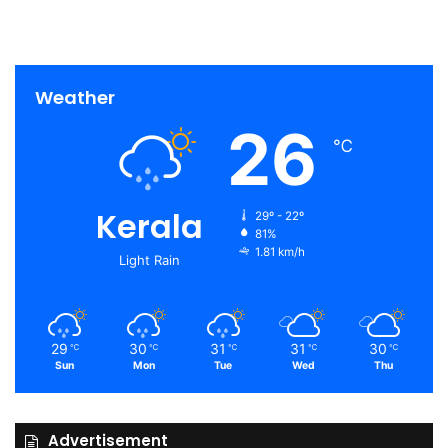
Weather
26
℃
Kerala
29º - 22º
81%
1.81 km/h
Light Rain
29
30
31
31
30
℃
℃
℃
℃
℃
Sun
Mon
Tue
Wed
Thu
Advertisement