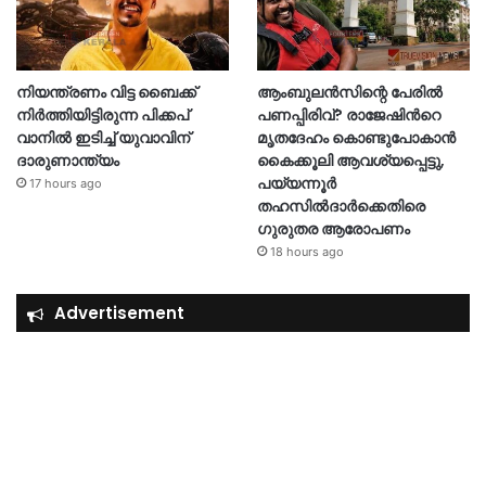
നിയന്ത്രണം വിട്ട ബൈക്ക്
ആംബുലൻസിന്റെ പേരിൽ
നിർത്തിയിട്ടിരുന്ന പിക്കപ്
പണപ്പിരിവ്? രാജേഷിന്‍റെ
വാനിൽ ഇടിച്ച് യുവാവിന്
മൃതദേഹം കൊണ്ടുപോകാൻ
ദാരുണാന്ത്യം
കൈക്കൂലി ആവശ്യപ്പെട്ടു,
പയ്യന്നൂർ
17 hours ago
തഹസിൽദാർക്കെതിരെ
ഗുരുതര ആരോപണം
18 hours ago
Advertisement