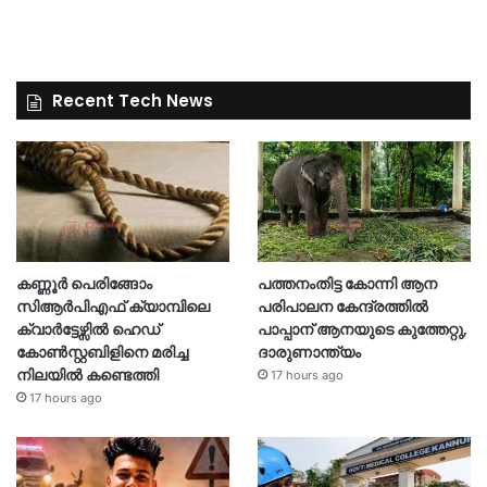
Recent Tech News
കണ്ണൂർ പെരിങ്ങോം
പത്തനംതിട്ട കോന്നി ആന
സിആർപിഎഫ് ക്യാമ്പിലെ
പരിപാലന കേന്ദ്രത്തിൽ
ക്വാർട്ടേഴ്സിൽ ഹെഡ്
പാപ്പാന് ആനയുടെ കുത്തേറ്റു,
കോൺസ്റ്റബിളിനെ മരിച്ച
ദാരുണാന്ത്യം
നിലയിൽ കണ്ടെത്തി
17 hours ago
17 hours ago