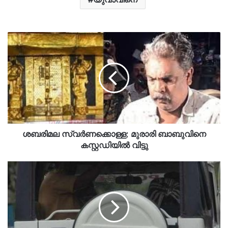
ശബരിമല സ്വര്‍ണക്കൊള്ള; മുരാരി ബാബുവിനെ
കസ്റ്റഡിയില്‍ വിട്ടു