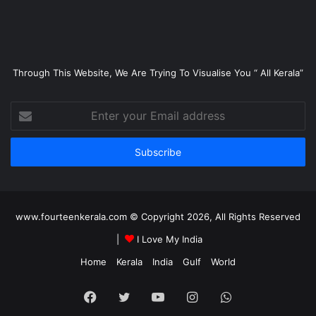
Through This Website, We Are Trying To Visualise You “ All Kerala”
Enter
your
Email
address
www.fourteenkerala.com © Copyright 2026, All Rights Reserved
|
I Love My India
Home
Kerala
India
Gulf
World
Facebook
Twitter
YouTube
Instagram
WhatsApp