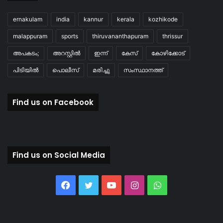
ernakulam
india
kannur
kerala
kozhikode
malappuram
sports
thiruvananthapuram
thrissur
അപകടം;
അറസ്റ്റിൽ
ഇന്ന്
കേസ്
കോഴിക്കോട്
പിടിയിൽ
പൊലീസ്
മരിച്ചു
സംസ്ഥാനത്ത്
Find us on Facebook
Find us on Social Media
Facebook
Twitter
YouTube
Instagram
WhatsApp