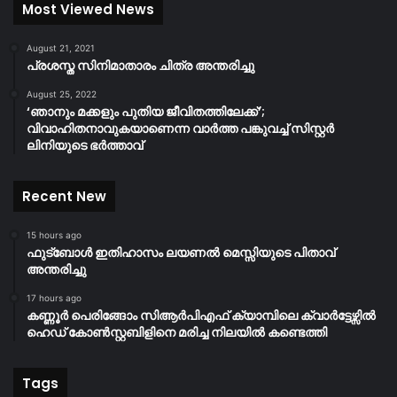
Most Viewed News
August 21, 2021
പ്രശസ്ത സിനിമാതാരം ചിത്ര അന്തരിച്ചു
August 25, 2022
‘ഞാനും മക്കളും പുതിയ ജീവിതത്തിലേക്ക്’;
വിവാഹിതനാവുകയാണെന്ന വാർത്ത പങ്കുവച്ച് സിസ്റ്റർ
ലിനിയുടെ ഭർത്താവ്
Recent New
15 hours ago
ഫുട്ബോൾ ഇതിഹാസം ലയണൽ മെസ്സിയുടെ പിതാവ്
അന്തരിച്ചു
17 hours ago
കണ്ണൂർ പെരിങ്ങോം സിആർപിഎഫ് ക്യാമ്പിലെ ക്വാർട്ടേഴ്സിൽ
ഹെഡ് കോൺസ്റ്റബിളിനെ മരിച്ച നിലയിൽ കണ്ടെത്തി
Tags