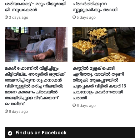
ശരിയാക്കട്ടെ’- മറുപടിയുമായി
പ്രവർത്തിക്കുന്ന
ജി. സുധാകരൻ
സ്കൂളുകൾക്കും അവധി
3 days ago
5 days ago
മകൾ ഫോണിൽ വിളിച്ചിട്ടും
കണ്ണിൽ മുളക് പൊടി
കിട്ടിയില്ല, അരൂരിൽ ഒറ്റയ്ക്ക്
എറിഞ്ഞു, വായിൽ തുണി
താമസിച്ചിരുന്ന ഗൃഹനാഥൻ
തിരുകി; ആലപ്പുഴയിൽ
വീടിനുള്ളിൽ മരിച്ച നിലയിൽ;
പട്ടാപ്പകൽ വീട്ടിൽ കയറി 15
മരണ കാരണം ചിരവയിൽ
പവനോളം കവർന്നതായി
തലയിടിച്ചുള്ള വീഴ്ചയെന്ന്
പരാതി
പൊലീസ്
6 days ago
6 days ago
Find us on Facebook