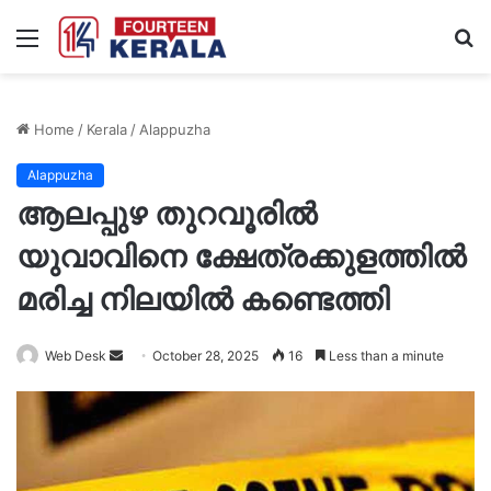
Menu
S
fo
Home
/
Kerala
/
Alappuzha
Alappuzha
ആലപ്പുഴ തുറവൂരിൽ
യുവാവിനെ ക്ഷേത്രക്കുളത്തിൽ
മരിച്ച നിലയിൽ കണ്ടെത്തി
Send
Web Desk
October 28, 2025
16
Less than a minute
an
email