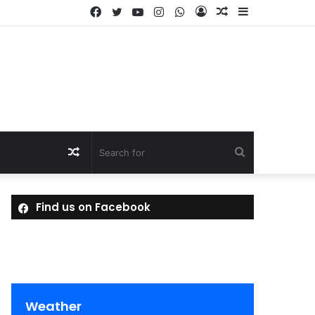
Facebook
Twitter
YouTube
Instagram
WhatsApp
Log
Random
Sidebar
In
Article
Random
Search
Article
for
Find us on Facebook
Weather