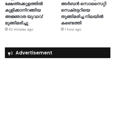
ക്ഷേത്രക്കുളത്തിൽ
അര്‍ബന്‍ സൊസൈറ്റി
കുളിക്കാനിറങ്ങിയ
സെക്രട്ടറിയെ
അജ്ഞാത യുവാവ്
തൂങ്ങിമരിച്ച നിലയിൽ
മുങ്ങിമരിച്ചു
കണ്ടെത്തി
42 minutes ago
1 hour ago
Advertisement