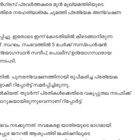
ോൺഗ്രസ് പ്രവർത്തകരെ മുൻ മുഖ്യമന്ത്രിയുടെ
െതിരെ നരഹത്യശ്രമം ചുമത്തി പ്രത്യേക അന്വേഷണ
ർപ്പിച്ചു. ഇതോടെ ഇന്ന് കോടതിയിൽ കീഴടങ്ങാനിരുന്ന
 SIT സംഘം. സംഭവത്തിൽ 5 പേർക്ക് സസ്‌പെൻഷൻ
 ഉദ്യോഗസ്ഥൻ സന്ദീപ്, പൊലീസ് ഉദ്യോഗസ്ഥരായ
നടപടി.
. പുനരന്വേഷണത്തിനായി രൂപീകരിച്ച പ്രത്യേക
പ്പോർട്ട് സമർപ്പിച്ചിരുന്നു.
 നൽകിയത്. തുടർന്ന് പ്രതികൾക്കെതിരെ വകുപ്പുതല നടപടിക്ക്
റുകയായിരുന്നുവെന്നാണ് റിപ്പോർട്ട്.
ംഭവം നടക്കുന്നത്. നവകേരള യാത്രയുടെ ഭാഗമായി
 ആലപ്പുഴ ജനറൽ ആശുപത്രി ജംങ്ഷനിലൂടെ