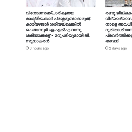
വിനോദസഞ്ചാരികളായ
രണ്ടു ജില്ലകള
രാഷ്ട്രീയക്കാർ പ്രശ്നമുണ്ടാക്കരുത്,
വിദ്യാഭ്യാസസ
കാര്യങ്ങൾ ശരിയല്ലെങ്കിൽ
നാളെ അവധി,
ചെങ്ങന്നൂർ എംഎൽഎ വന്നു
ദുരിതാശ്വാസ
ശരിയാക്കട്ടെ’- മറുപടിയുമായി ജി.
പ്രവർത്തിക്കു
സുധാകരൻ
അവധി
3 hours ago
2 days ago