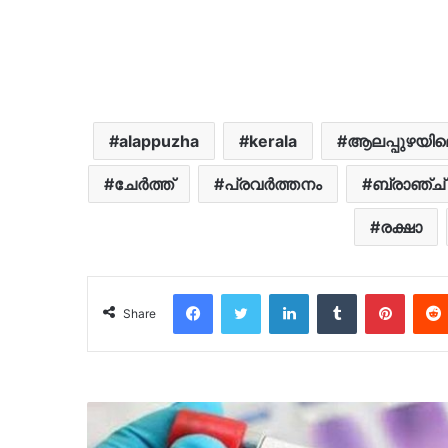
alappuzha
kerala
ആലപ്പുഴയി
ചേർത്ത്
പ്രവർത്തനം
ബ്രാഞ്ച്
രക്ഷാ
Facebook
Twitter
LinkedIn
Tumblr
Pinter
Share