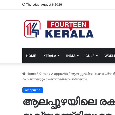
Thursday, August 6 2026
HOME
KERALA
INDIA
GULF
WORL
Home
/
Kerala
/
Alappuzha
/
ആലപ്പുഴയിലെ രക്ഷാ പ്രവർത്
വധശ്രമക്കുറ്റം ചേർത്ത് ക്രൈം ബ്രാഞ്ച്
Alappuzha
ആലപ്പുഴയിലെ രക്