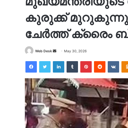
മുഖ്യമന്ത്രിയുടെ
കുരുക്ക് മുറുകുന്നു
ചേർത്ത് ക്രൈം ബ
Send
Web Desk
May 30, 2026
an
Facebook
Twitter
LinkedIn
Tumblr
Pinterest
Reddit
VKon
email