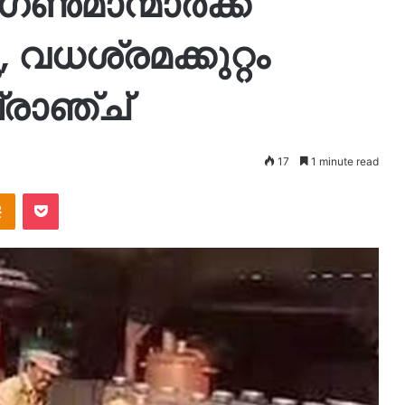
 ഗൺമാന്മാർക്ക്
, വധശ്രമക്കുറ്റം
്രാഞ്ച്
17
1 minute read
takte
Odnoklassniki
Pocket