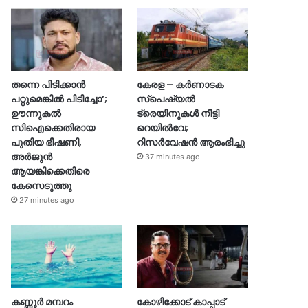
തന്നെ പിടിക്കാൻ
കേരള – കർണാടക
പറ്റുമെങ്കിൽ പിടിച്ചോ’;
സ്പെഷ്യൽ
ഊന്നുകൽ
ട്രെയിനുകൾ നീട്ടി
സിഐക്കെതിരായ
റെയിൽവേ;
പുതിയ ഭീഷണി,
റിസർവേഷൻ ആരംഭിച്ചു
അർജുൻ
37 minutes ago
ആയങ്കിക്കെതിരെ
കേസെടുത്തു
27 minutes ago
കണ്ണൂർ മമ്പറം
കോഴിക്കോട് കാപ്പാട്