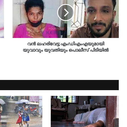
വൻ ലഹരിവേട്ട;എംഡിഎംഎയുമായി
യുവാവും യുവതിയും പൊലീസ് പിടിയിൽ