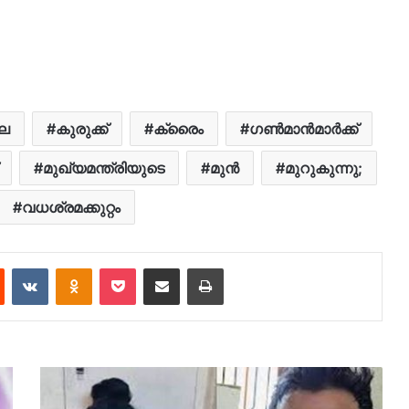
ലെ
കുരുക്ക്
ക്രൈം
ഗൺമാൻമാർക്ക്
മുഖ്യമന്ത്രിയുടെ
മുൻ
മുറുകുന്നു;
വധശ്രമക്കുറ്റം
est
Reddit
VKontakte
Odnoklassniki
Pocket
Share via Email
Print