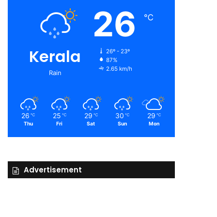
26
℃
Kerala
26º - 23º
87%
2.65 km/h
Rain
26
25
29
30
29
℃
℃
℃
℃
℃
Thu
Fri
Sat
Sun
Mon
Advertisement