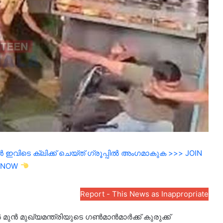
ഇവിടെ ക്ലിക്ക് ചെയ്ത് ഗ്രൂപ്പിൽ അംഗമാകുക >>> JOIN
NOW
Report - This News as Inappropriate
മുൻ മുഖ്യമന്ത്രിയുടെ ഗൺമാൻമാർക്ക് കുരുക്ക്