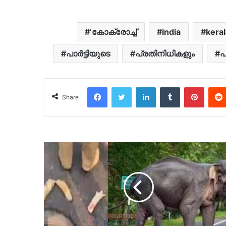
‘കോക്രോച്ച്
india
keral
പാർട്ടിയുടെ
പ്രതിനിധികളും
പ
Facebook
Twitter
LinkedIn
Tumblr
Pinter
Share