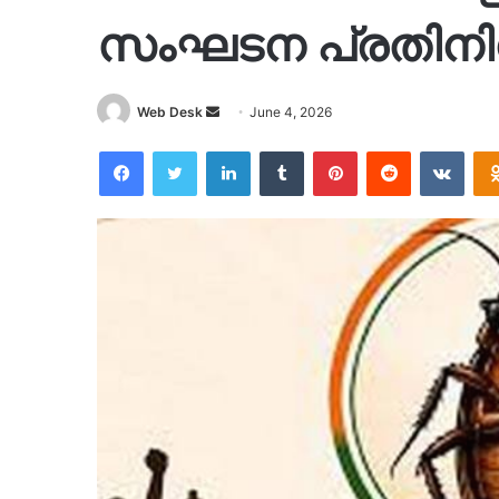
സംഘടന പ്രതിനിധി
Send
Web Desk
June 4, 2026
an
Facebook
Twitter
LinkedIn
Tumblr
Pinterest
Reddit
VKon
email