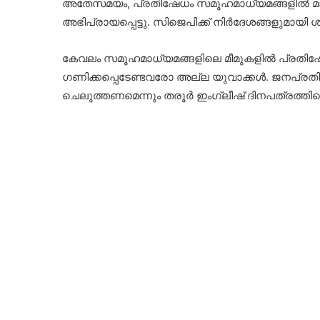
അതേസമയം, പ്രതിഷേധം സമൂ​ഹമാധ്യമങ്ങളിൽ മാത
അഭിപ്രായപ്പെട്ടു. സിജെപിക്ക് നിർദേശങ്ങളുമായി 
കേവലം സമൂഹമാധ്യമങ്ങളിലെ മീമുകളിൽ പ്രതിഷേധ
ഗണിക്കപ്പെടേണ്ടവരോ അല്ല യുവാക്കൾ. ജനപ്രതിന
ചെലുത്തണമെന്നും തരൂർ ഇം​ഗ്ലീഷ് ദിനപത്രത്ത