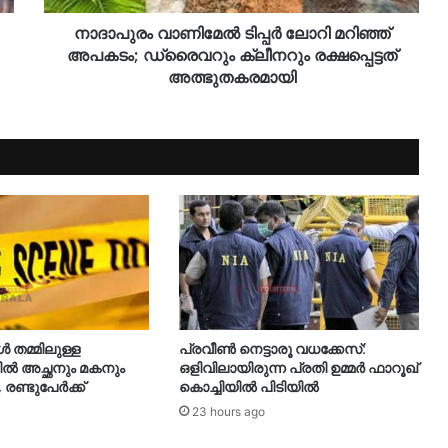
നാദാപുരം വാണിമേൽ ടിപ്പർ ലോറി മറിഞ്ഞ്
അപകടം; ഡ്രൈവറും ക്ലീനറും രക്ഷപ്പെട്ടത്
അത്ഭുതകരമായി
തമ്മിലുള്ള
പ്രവീൺ നെട്ടാരൂ വധക്കേസ്:
 അച്ഛനും മകനും
ഒളിവിലായിരുന്ന പ്രതി ഉമ്മർ ഫാറൂഖ്
, രണ്ടുപേർക്ക്
കൊച്ചിയിൽ പിടിയിൽ
23 hours ago