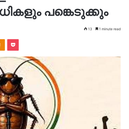
കളും പങ്കെടുക്കും
13
1 minute read
takte
Odnoklassniki
Pocket