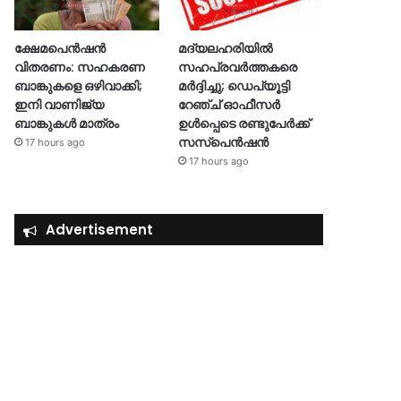
ക്ഷേമപെൻഷൻ
മദ്യലഹരിയിൽ
വിതരണം: സഹകരണ
സഹപ്രവർത്തകരെ
ബാങ്കുകളെ ഒഴിവാക്കി;
മർദ്ദിച്ചു; ഡെപ്യൂട്ടി
ഇനി വാണിജ്യ
റേഞ്ച് ഓഫീസർ
ബാങ്കുകൾ മാത്രം
ഉൾപ്പെടെ രണ്ടുപേർക്ക്
സസ്‌പെൻഷൻ
17 hours ago
17 hours ago
Advertisement