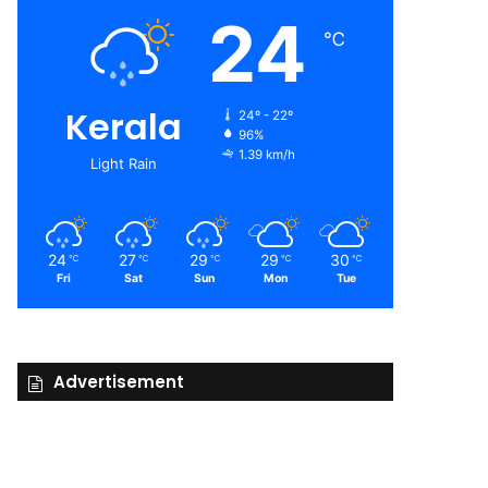
24
℃
Kerala
24º - 22º
96%
1.39 km/h
Light Rain
24
27
29
29
30
℃
℃
℃
℃
℃
Fri
Sat
Sun
Mon
Tue
Advertisement