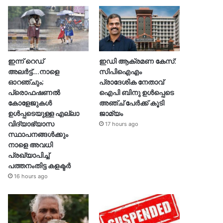
ഇന്ന് റെഡ്
ഇഡി ആക്രമണ കേസ്:
അലർട്ട്….നാളെ
സിപിഐഎം
ഓറഞ്ചും;
പ്രാദേശിക നേതാവ്
പ്രൊഫഷണൽ
ഐപി ബിനു ഉൾപ്പെടെ
കോളേജുകൾ
അഞ്ച് പേർക്ക് കൂടി
ഉൾപ്പടെയുള്ള എല്ലാ
ജാമ്യം
വിദ്യാഭ്യാസ
17 hours ago
സ്ഥാപനങ്ങൾക്കും
നാളെ അവധി
പ്രഖ്യാപിച്ച്
പത്തനംതിട്ട കളക്ടർ
16 hours ago