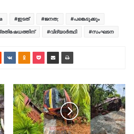
a
ഇടത്
ജനത;
പങ്കെടുക്കും
്രതിഷേധത്തിന്
വിദ്യാർത്ഥി
സംഘടന
est
Reddit
VKontakte
Odnoklassniki
Pocket
Share via Email
Print