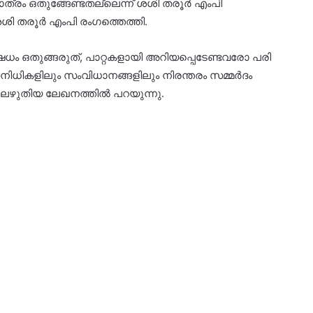
്രം ഒതുങ്ങേണ്ടതല്ലെന്ന് ശശി തരൂർ എംപി
ശശി തരൂർ എംപി രം​ഗത്തെത്തി.
ം ഒതുങ്ങരുത്, പാറ്റകളായി അറിയപ്പെടേണ്ടവരോ പരി​
ിധികളിലും സംവിധാനങ്ങളിലും നിരന്തരം സമ്മർദം
ിലെഴുതിയ ലേഖനത്തിൽ പറയുന്നു.