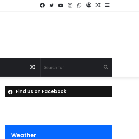
Facebook
Twitter
YouTube
Instagram
WhatsApp
Log
Random
Sidebar
In
Article
Random
Search
Article
for
Find us on Facebook
Weather