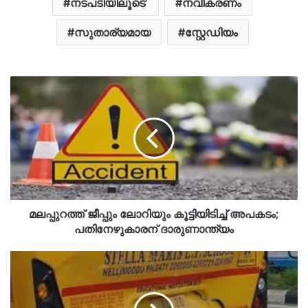
നടപടിയിലൂടെ’
നവീകരണം
സുതാര്യമായ
സ്റ്റേഡിയം
മലപ്പുറത്ത് ജീപ്പും ലോറിയും കൂട്ടിയിടിച്ച് അപകടം;
പതിനേഴുകാരന് ദാരുണാന്ത്യം