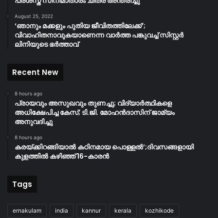
പ്രശസ്ത സിനിമാതാരം ചിത്ര അന്തരിച്ചു
August 25, 2022
‘ഞാനും മക്കളും പുതിയ ജീവിതത്തിലേക്ക്’;
വിവാഹിതനാവുകയാണെന്ന വാർത്ത പങ്കുവച്ച് സിസ്റ്റർ
ലിനിയുടെ ഭർത്താവ്
Recent New
8 hours ago
പ്രായവും അസുഖവും തുണച്ചു; വിദ്യാർത്ഥികളെ
അധിക്ഷേപിച്ച കേസ്; ടി.ജി. മോഹൻദാസിന് ജാമ്യം
അനുവദിച്ചു
8 hours ago
കരയ്ക്കിറങ്ങിയാൽ കഠിനമായ പൊള്ളൽ’;ദിവസങ്ങളായി
കുളത്തിൽ കഴിഞ്ഞ് 16-കാരൻ
Tags
ernakulam
india
kannur
kerala
kozhikode