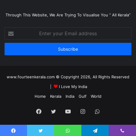
Through This Website, We Are Trying To Visualise You “ All Kerala”
Enter
your
Email
address
www.fourteenkerala.com © Copyright 2026, All Rights Reserved
|
I Love My India
Home
Kerala
India
Gulf
World
Facebook
Twitter
YouTube
Instagram
WhatsApp