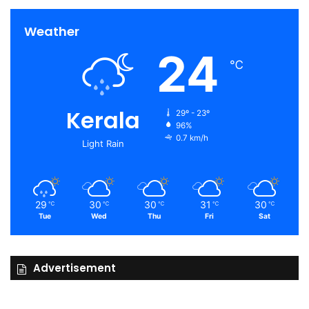
Weather
24
℃
Kerala
29º - 23º
96%
0.7 km/h
Light Rain
29
30
30
31
30
℃
℃
℃
℃
℃
Tue
Wed
Thu
Fri
Sat
Advertisement