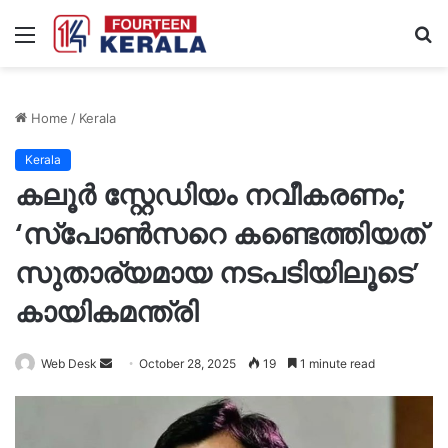
Menu
S
fo
Home
/
Kerala
Kerala
കലൂര്‍ സ്റ്റേഡിയം നവീകരണം;
‘സ്‌പോണ്‍സറെ കണ്ടെത്തിയത്
സുതാര്യമായ നടപടിയിലൂടെ’
കായികമന്ത്രി
Send
Web Desk
October 28, 2025
19
1 minute read
an
email