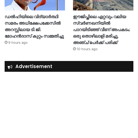
ഡൽഹിയിലെ വിദ്യാർത്ഥി
ഈജിപ്തിലെ ഏറ്റവും വലിയ
സമരം അധിക്ഷേപക്കേസിൽ
സ്വർണഖനിയിൽ
അറസ്റ്റിലായ ടി.ജി.
പാറയിടിഞ്ഞ് വീണ് അപകടം;
മോഹൻദാസ് കുറ്റം സമ്മതിച്ചു
ഒരു തൊഴിലാളി മരിച്ചു,
അഞ്ച് പേർക്ക് പരിക്ക്
9 hours ago
10 hours ago
Advertisement