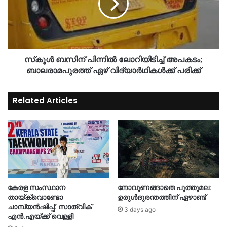
സ്‌കൂൾ ബസിന് പിന്നിൽ ലോറിയിടിച്ച് അപകടം;
ബാലരാമപുരത്ത് ഏഴ് വിദ്യാർഥികൾക്ക് പരിക്ക്
Related Articles
കേരള സംസ്ഥാന
നോവുണങ്ങാതെ പുത്തുമല:
തായ്‌ക്വൊണ്ടോ
ഉരുൾദുരന്തത്തിന് ഏഴാണ്ട്
ചാമ്പ്യൻഷിപ്പ്: സാത്വിക്
3 days ago
എൻ.എയ്ക്ക് വെള്ളി