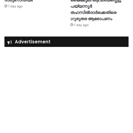
ദാരുണാന്ത്യം
കൈക്കൂലി ആവശ്യപ്പെട്ടു,
പയ്യന്നൂർ
1 day ago
തഹസിൽദാർക്കെതിരെ
ഗുരുതര ആരോപണം
1 day ago
Advertisement