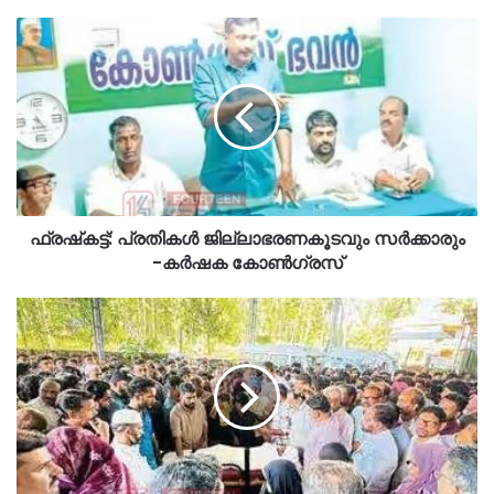
ഫ്രഷ്‌കട്ട്: പ്രതികൾ ജില്ലാഭരണകൂടവും സർക്കാരും
-കർഷക കോൺഗ്രസ്