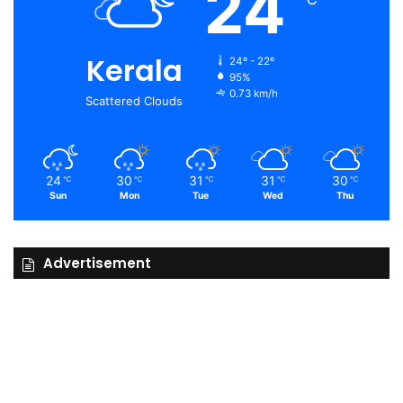
24
Kerala
24º - 22º
95%
0.73 km/h
Scattered Clouds
24
30
31
31
30
℃
℃
℃
℃
℃
Sun
Mon
Tue
Wed
Thu
Advertisement