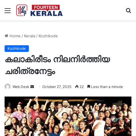
Menu
S
fo
Home
/
Kerala
/
Kozhikode
Kozhikode
കലാകിരീടം നിലനിർത്തിയ
ചരിത്രനേട്ടം
Send
Web Desk
October 27, 2025
22
Less than a minute
an
email