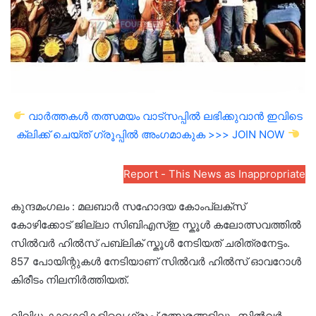
വാർത്തകൾ തത്സമയം വാട്സപ്പിൽ ലഭിക്കുവാൻ ഇവിടെ
ക്ലിക്ക് ചെയ്ത് ഗ്രൂപ്പിൽ അംഗമാകുക >>> JOIN NOW
Report - This News as Inappropriate
കുന്ദമംഗലം : മലബാർ സഹോദയ കോംപ്ലക്സ്
കോഴിക്കോട് ജില്ലാ സിബിഎസ്ഇ സ്കൂൾ കലോത്സവത്തിൽ
സിൽവർ ഹിൽസ് പബ്ലിക് സ്കൂൾ നേടിയത്‌ ചരിത്രനേട്ടം.
857 പോയിന്റുകൾ നേടിയാണ് സിൽവർ ഹിൽസ് ഓവറോൾ
കിരീടം നിലനിർത്തിയത്.
വിവിധ കാറ്റഗറികളിലെ ഗ്രൂപ്പ് മത്സരങ്ങളിലും സിൽവർ