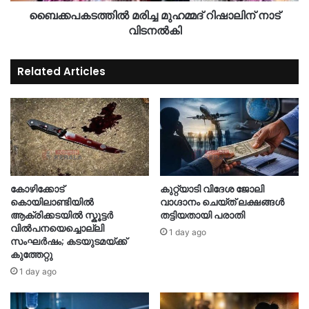
ബൈക്കപകടത്തിൽ മരിച്ച മുഹമ്മദ് റിഷാലിന് നാട്
വിടനൽകി
Related Articles
കോഴിക്കോട്
കുറ്റ്യാടി വിദേശ ജോലി
കൊയിലാണ്ടിയിൽ
വാഗ്ദാനം ചെയ്ത് ലക്ഷങ്ങൾ
ആക്രിക്കടയിൽ സ്കൂട്ടർ
തട്ടിയതായി പരാതി
വിൽപനയെച്ചൊല്ലി
1 day ago
സംഘർഷം; കടയുടമയ്ക്ക്
കുത്തേറ്റു
1 day ago