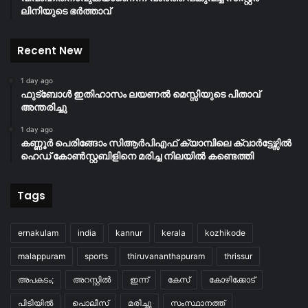
ലിനിയുടെ ഭർത്താവ്
Recent New
1 day ago
ഫുട്ബോൾ ഇതിഹാസം ലയണൽ മെസ്സിയുടെ പിതാവ്
അന്തരിച്ചു
1 day ago
കണ്ണൂർ പെരിങ്ങോം സിആർപിഎഫ് ക്യാമ്പിലെ ക്വാർട്ടേഴ്സിൽ
ഹെഡ് കോൺസ്റ്റബിളിനെ മരിച്ച നിലയിൽ കണ്ടെത്തി
Tags
ernakulam
india
kannur
kerala
kozhikode
malappuram
sports
thiruvananthapuram
thrissur
അപകടം;
അറസ്റ്റിൽ
ഇന്ന്
കേസ്
കോഴിക്കോട്
പിടിയിൽ
പൊലീസ്
മരിച്ചു
സംസ്ഥാനത്ത്