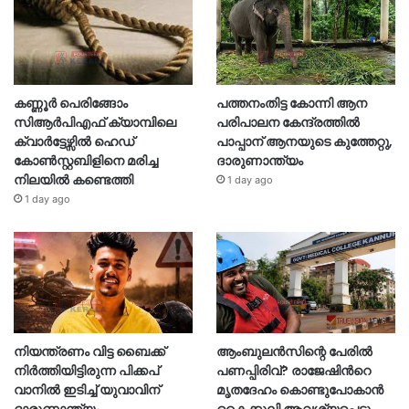
കണ്ണൂർ പെരിങ്ങോം
പത്തനംതിട്ട കോന്നി ആന
സിആർപിഎഫ് ക്യാമ്പിലെ
പരിപാലന കേന്ദ്രത്തിൽ
ക്വാർട്ടേഴ്സിൽ ഹെഡ്
പാപ്പാന് ആനയുടെ കുത്തേറ്റു,
കോൺസ്റ്റബിളിനെ മരിച്ച
ദാരുണാന്ത്യം
നിലയിൽ കണ്ടെത്തി
1 day ago
1 day ago
നിയന്ത്രണം വിട്ട ബൈക്ക്
ആംബുലൻസിന്റെ പേരിൽ
നിർത്തിയിട്ടിരുന്ന പിക്കപ്
പണപ്പിരിവ്? രാജേഷിന്‍റെ
വാനിൽ ഇടിച്ച് യുവാവിന്
മൃതദേഹം കൊണ്ടുപോകാൻ