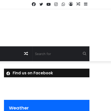
Facebook
Twitter
YouTube
Instagram
WhatsApp
Log
Random
Sidebar
In
Article
Random
Search
Article
for
Find us on Facebook
Weather