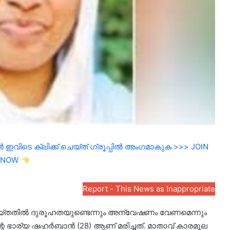
ഇവിടെ ക്ലിക്ക് ചെയ്ത് ഗ്രൂപ്പിൽ അംഗമാകുക >>> JOIN
NOW
Report - This News as Inappropriate
െയ്തതിൽ ദുരൂഹതയുണ്ടെന്നും അന്വേഷണം വേണമെന്നും
ന്റെ ഭാര്യ ഷഹർബാൻ (28) ആണ് മരിച്ചത്. മാതാവ് കാരമൂല