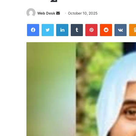
Send
Web Desk
October 10, 2025
an
Facebook
Twitter
LinkedIn
Tumblr
Pinterest
Reddit
VKon
email