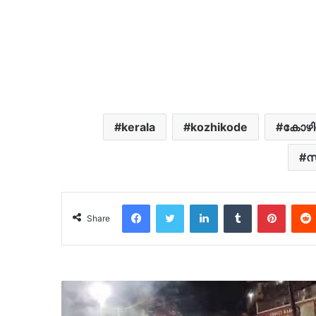
kerala
kozhikode
കോഴിക
സ
Facebook
Twitter
LinkedIn
Tumblr
Pinter
Share