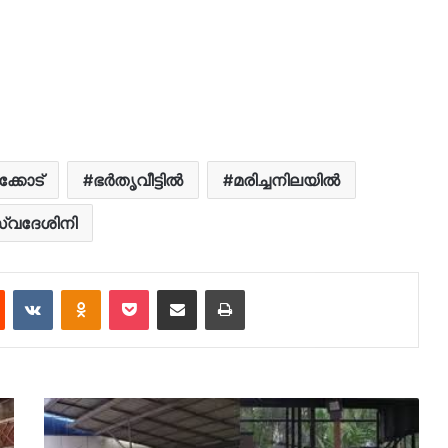
്കോട്
ഭര്‍തൃവീട്ടില്‍
മരിച്ചനിലയിൽ
്വദേശിനി
est
Reddit
VKontakte
Odnoklassniki
Pocket
Share via Email
Print