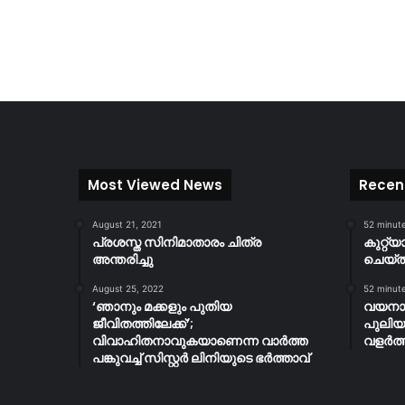
Most Viewed News
Recen
August 21, 2021
52 minut
പ്രശസ്ത സിനിമാതാരം ചിത്ര
കുറ്റ്
അന്തരിച്ചു
ചെയ്ത്
August 25, 2022
52 minut
‘ഞാനും മക്കളും പുതിയ
വയനാട
ജീവിതത്തിലേക്ക്’;
പുലിയ
വിവാഹിതനാവുകയാണെന്ന വാർത്ത
വളർത്
പങ്കുവച്ച് സിസ്റ്റർ ലിനിയുടെ ഭർത്താവ്