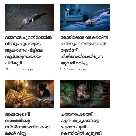
വയനാട് ചൂരൽമലയിൽ
കോഴിക്കോട് വടകരയിൽ
വീണ്ടും പുലിയുടെ
പനിയും വയറിളക്കത്തെ
ആക്രണം; വീട്ടിലെ
തുടർന്ന്
വളർത്തുനായയെ
ചികിത്സയിലായിരുന്ന
പിടികൂടി
യുവതി മരിച്ചു
52 minutes ago
57 minutes ago
അമ്മയുടെ 11
പത്തനാപുരത്ത്
ലക്ഷത്തിന്റെ
വളർത്തുമൃഗങ്ങളെ
സ്വർണമടങ്ങിയ പെട്ടി
കൊന്ന പുലി
മകൾ വിറ്റു;
കെണിയിൽ കുടുങ്ങി;