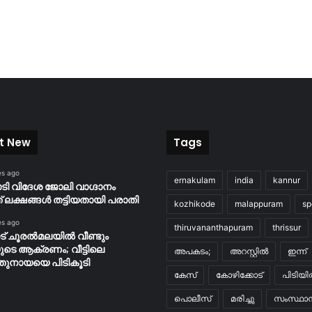
t New
Tags
es ago
ernakulam
india
kannur
യാടി വിദേശ ജോലി വാഗ്ദാനം
 ലക്ഷങ്ങൾ തട്ടിയതായി പരാതി
kozhikode
malappuram
sp
es ago
thiruvananthapuram
thrissur
് ചൂരൽമലയിൽ വീണ്ടും
ുടെ ആക്രണം; വീട്ടിലെ
അപകടം;
അറസ്റ്റിൽ
ഇന്ന്
തുനായയെ പിടികൂടി
കേസ്
കോഴിക്കോട്
പിടിയ
പൊലീസ്
മരിച്ചു
സംസ്ഥാന