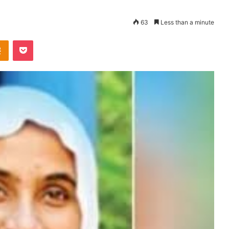
63
Less than a minute
takte
Odnoklassniki
Pocket