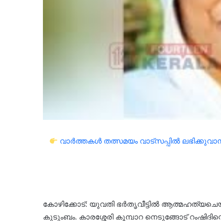
വാർത്തകൾ തത്സമയം വാട്സപ്പിൽ ലഭിക്കുവാൻ 
കോഴിക്കോട്: യുവതി ഭർതൃവീട്ടിൽ ആത്മഹത്യച
കുടുംബം. കാരശ്ശേരി കൂമ്പാറ നെടുങ്ങോട് റംഷിദി