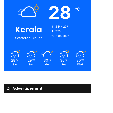
28
℃
Kerala
28º - 23º
77%
2.84 km/h
Scattered Clouds
28
29
30
30
30
℃
℃
℃
℃
℃
Sat
Sun
Mon
Tue
Wed
Advertisement