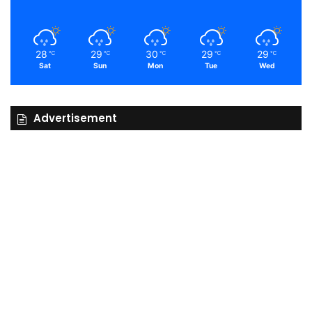
28
29
30
29
29
℃
℃
℃
℃
℃
Sat
Sun
Mon
Tue
Wed
Advertisement