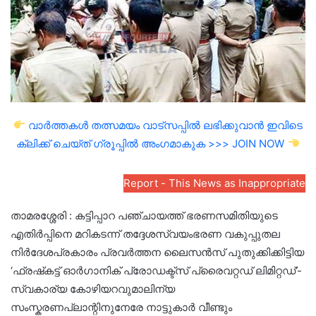
വാർത്തകൾ തത്സമയം വാട്സപ്പിൽ ലഭിക്കുവാൻ ഇവിടെ
ക്ലിക്ക് ചെയ്ത് ഗ്രൂപ്പിൽ അംഗമാകുക >>> JOIN NOW
Report - This News as Inappropriate
താമരശ്ശേരി : കട്ടിപ്പാറ പഞ്ചായത്ത് ഭരണസമിതിയുടെ
എതിർപ്പിനെ മറികടന്ന് തദ്ദേശസ്വയംഭരണ വകുപ്പുതല
നിർദേശപ്രകാരം പ്രവർത്തന ലൈസൻസ് പുതുക്കിക്കിട്ടിയ
‘ഫ്രഷ്‌കട്ട് ഓർഗാനിക് പ്രോഡക്ട്സ് പ്രൈവറ്റഡ് ലിമിറ്റഡ്’-
സ്വകാര്യ കോഴിയറവുമാലിന്യ
സംസ്കരണപ്ലാന്റിനുനേരേ നാട്ടുകാർ വീണ്ടും