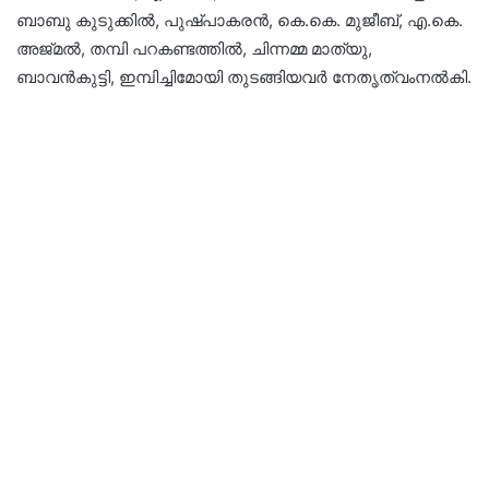
ബാബു കുടുക്കിൽ, പുഷ്പാകരൻ, കെ.കെ. മുജീബ്, എ.കെ.
അജ്മൽ, തമ്പി പറകണ്ടത്തിൽ, ചിന്നമ്മ മാത്യു,
ബാവൻകുട്ടി, ഇമ്പിച്ചിമോയി തുടങ്ങിയവർ നേതൃത്വംനൽകി.