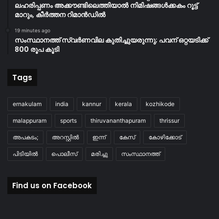
ലഹരിപ്പണം അക്കൗണ്ടിലെത്തിയാൽ നിമിഷങ്ങൾക്കകം റൂട്ട്
മാറും, കീർത്തന റിമാൻഡിൽ
19 minutes ago
സംസ്ഥാനത്ത് സ്വർണവില കുതിച്ചുയരുന്നു; പവന് ഒറ്റയടിക്ക്
800 രൂപ കൂടി
Tags
ernakulam
india
kannur
kerala
kozhikode
malappuram
sports
thiruvananthapuram
thrissur
അപകടം;
അറസ്റ്റിൽ
ഇന്ന്
കേസ്
കോഴിക്കോട്
പിടിയിൽ
പൊലീസ്
മരിച്ചു
സംസ്ഥാനത്ത്
Find us on Facebook