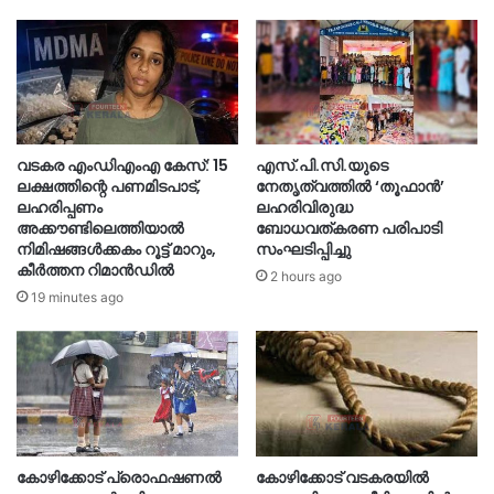
വടകര എംഡിഎംഎ കേസ്: 15
എസ്.പി.സി.യുടെ
ലക്ഷത്തിന്റെ പണമിടപാട്,
നേതൃത്വത്തിൽ ‘തൂഫാൻ’
ലഹരിപ്പണം
ലഹരിവിരുദ്ധ
അക്കൗണ്ടിലെത്തിയാൽ
ബോധവത്കരണ പരിപാടി
നിമിഷങ്ങൾക്കകം റൂട്ട് മാറും,
സംഘടിപ്പിച്ചു
കീർത്തന റിമാൻഡിൽ
2 hours ago
19 minutes ago
കോഴിക്കോട് പ്രൊഫഷണൽ
കോഴിക്കോട് വടകരയിൽ