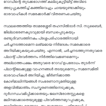
റോഡിന്റെ തുടക്കഭാഗത്ത് കല്ലുകൂട്ടിയിട്ട് അവിടെ
അടുപ്പുകത്തിച്ച് കഞ്ഞിവെച്ചും ചായയുണ്ടാക്കിയും
ഭാരവാഹികൾ സമരക്കാർക്ക് വിതരണംചെയ്തു.
സ്ഥലത്തെത്തിയ താമരശ്ശേരി തഹസിൽദാർ സി. സുബൈർ,
ജില്ലാഭരണകൂടവുമായി ബന്ധപ്പെടുകയും
രണ്ടുദിവസത്തിനകം പ്രശ്നപരിഹാരത്തിനായി
ചർച്ചനടത്താമെന്ന ലഭ്യമായ നിർദേശം സമരക്കാരെ
അറിയിക്കുകയുംചെയ്തു. എന്നാൽ, ചർച്ചനടത്തുന്നതുവരെ
പ്ലാന്റ് പ്രവർത്തനം നിർത്തിവെക്കണമെന്നും
അല്ലാത്തപക്ഷം അതുവരെ റോഡ് ഉപരോധം തുടർന്ന്
പ്ലാന്റിലേക്കുള്ള വാഹനങ്ങൾ തടയുമെന്നും സമരസമിതി
ഭാരവാഹികൾ അറിയിച്ചു. ജീർണിക്കാത്ത
കോഴിമാലിന്യങ്ങൾ സംഭരണാനുമതിയുള്ള
അളവിൽമാത്രം സംസ്കരണത്തിനെടുക്കുക,
ദുർഗന്ധംവമിപ്പിക്കാതെയും ജലസ്രോതസ്സുകളെ
മലിനമാക്കാതെയുമുള്ള പ്രവർത്തനമുറപ്പാക്കുക,
മാലിന്യസംഭരണവും സംസ്കരണവും പരിശോധിച്ച്