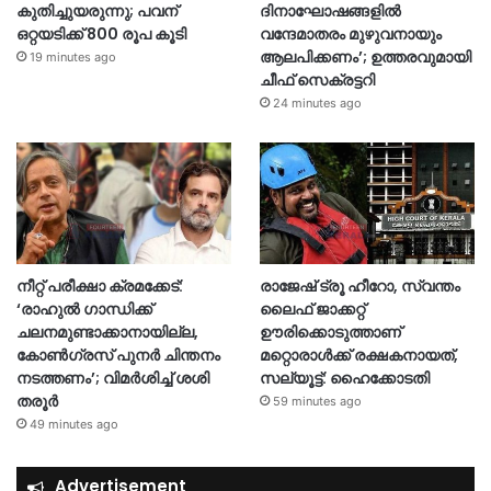
കുതിച്ചുയരുന്നു; പവന്
ദിനാഘോഷങ്ങളിൽ
ഒറ്റയടിക്ക് 800 രൂപ കൂടി
വന്ദേമാതരം മുഴുവനായും
ആലപിക്കണം’; ഉത്തരവുമായി
19 minutes ago
ചീഫ് സെക്രട്ടറി
24 minutes ago
നീറ്റ് പരീക്ഷാ ക്രമക്കേട്:
രാജേഷ് ട്രൂ ഹീറോ, സ്വന്തം
‘രാഹുൽ ഗാന്ധിക്ക്
ലൈഫ് ജാക്കറ്റ്
ചലനമുണ്ടാക്കാനായില്ല,
ഊരിക്കൊടുത്താണ്
കോൺഗ്രസ് പുനർ ചിന്തനം
മറ്റൊരാള്‍ക്ക് രക്ഷകനായത്,
നടത്തണം’; വിമർശിച്ച് ശശി
സല്യൂട്ട്: ഹൈക്കോടതി
തരൂർ
59 minutes ago
49 minutes ago
Advertisement