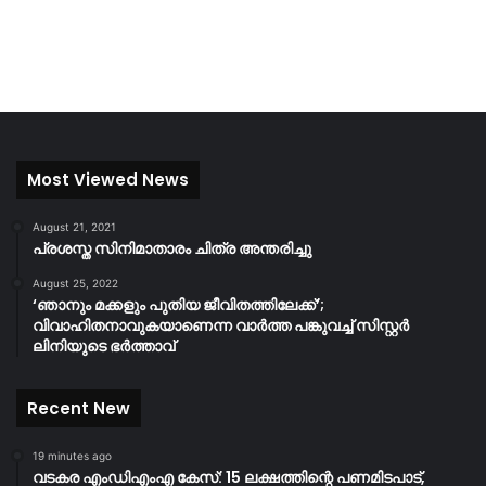
Most Viewed News
August 21, 2021
പ്രശസ്ത സിനിമാതാരം ചിത്ര അന്തരിച്ചു
August 25, 2022
‘ഞാനും മക്കളും പുതിയ ജീവിതത്തിലേക്ക്’;
വിവാഹിതനാവുകയാണെന്ന വാർത്ത പങ്കുവച്ച് സിസ്റ്റർ
ലിനിയുടെ ഭർത്താവ്
Recent New
19 minutes ago
വടകര എംഡിഎംഎ കേസ്: 15 ലക്ഷത്തിന്റെ പണമിടപാട്,