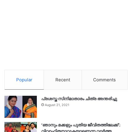
Popular
Recent
Comments
പ്രശസ്ത സിനിമാതാരം ചിത്ര അന്തരിച്ചു
August 21, 2021
‘ഞാനും മക്കളും പുതിയ ജീവിതത്തിലേക്ക്’;
വിവാഹിതനാവുകയാണെന്ന വാർത്ത