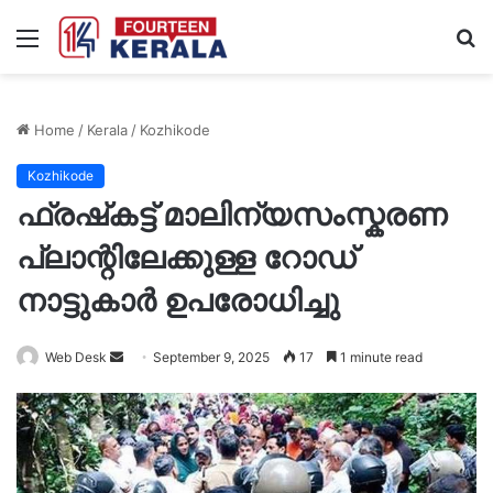
Menu
S
fo
Home
/
Kerala
/
Kozhikode
Kozhikode
ഫ്രഷ്‌കട്ട് മാലിന്യസംസ്കരണ
പ്ലാന്റിലേക്കുള്ള റോഡ്
നാട്ടുകാർ ഉപരോധിച്ചു
Send
Web Desk
September 9, 2025
17
1 minute read
an
email