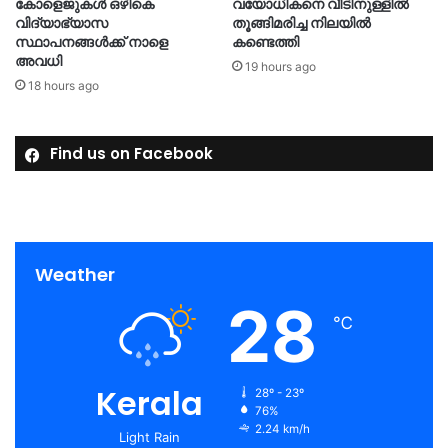
കോളെജുകൾ ഒഴികെ
വയോധികനെ വീടിനുള്ളിൽ
വിദ്യാഭ്യാസ
തൂങ്ങിമരിച്ച നിലയിൽ
സ്ഥാപനങ്ങൾക്ക് നാളെ
കണ്ടെത്തി
അവധി
19 hours ago
18 hours ago
Find us on Facebook
Weather
28
℃
Kerala
28º - 23º
76%
2.24 km/h
Light Rain