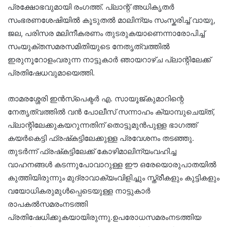
പ്രക്ഷോഭവുമായി രംഗത്ത്. പ്ലാന്റ് അധികൃതർ
സംഭരണശേഷിയിൽ കൂടുതൽ മാലിന്യം സംസ്കരിച്ച് വായു,
ജല, പരിസര മലിനീകരണം തുടരുകയാണെന്നാരോപിച്ച്
സംയുക്തസമരസമിതിയുടെ നേതൃത്വത്തിൽ
ഇരുനൂറോളംവരുന്ന നാട്ടുകാർ ഞായറാഴ്ച പ്ലാന്റിലേക്ക്
പ്രതിഷേധവുമായെത്തി.
താമരശ്ശേരി ഇൻസ്പെക്ടർ എ. സായൂജ്കുമാറിന്റെ
നേതൃത്വത്തിൽ വൻ പോലീസ് സന്നാഹം ക്യാമ്പുചെയ്ത്,
പ്ലാന്റിലേക്കുകയറുന്നതിന് തൊട്ടുമുൻപുള്ള ഭാഗത്ത്
കയർകെട്ടി ഫ്രഷ്‌കട്ടിലേക്കുള്ള പ്രവേശനം തടഞ്ഞു.
തുടർന്ന് ഫ്രഷ്‌കട്ടിലേക്ക് കോഴിമാലിന്യംവഹിച്ച
വാഹനങ്ങൾ കടന്നുപോവാറുള്ള ഈ ഒരേയൊരുപാതയിൽ
കുത്തിയിരുന്നും മുദ്രാവാക്യംവിളിച്ചും സ്ത്രീകളും കുട്ടികളും
വയോധികരുമുൾപ്പെടെയുള്ള നാട്ടുകാർ
രാപകൽസമരംനടത്തി
പ്രതിഷേധിക്കുകയായിരുന്നു.ഉപരോധസമരംനടത്തിയ