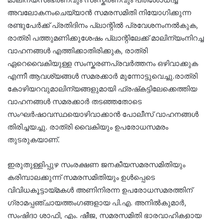
അവലോകനംചെയ്യാൻ സമരസമിതി നിയോഗിക്കുന്ന
രണ്ടുപേർക്ക് പ്രതിദിനം പ്ലാന്റിൽ പ്രവേശനംനൽകുക,
രാത്രി പത്തുമണിക്കുശേഷം പ്ലാന്റിലേക്ക് മാലിന്യംനിറച്ച
വാഹനങ്ങൾ എത്തിക്കാതിരിക്കുക, രാത്രി
ഏറെവൈകിയുള്ള സംസ്കരണപ്രവർത്തനം ഒഴിവാക്കുക
എന്നീ ആവശ്യങ്ങൾ സമരക്കാർ മുന്നോട്ടുവെച്ചു.രാത്രി
കോഴിയറവുമാലിന്യങ്ങളുമായി ഫ്രഷ്‌കട്ടിലേക്കെത്തിയ
വാഹനങ്ങൾ സമരക്കാർ തടഞ്ഞതോടെ
സംഘർഷാവസ്ഥയൊഴിവാക്കാൻ പോലീസ് വാഹനങ്ങൾ
തിരിച്ചയച്ചു. രാത്രി വൈകിയും ഉപരോധസമരം
തുടരുകയാണ്.
ഇരുതുള്ളിപ്പുഴ സംരക്ഷണ ജനകീയസമരസമിതിയും
കരിമ്പാലക്കുന്ന് സമരസമിതിയും ഉൾപ്പെടെ
വിവിധകൂട്ടായ്മകൾ അണിനിരന്ന ഉപരോധസമരത്തിന്
ഗ്രാമപ്പഞ്ചായത്തംഗങ്ങളായ പി.എ. അനിൽകുമാർ,
സംഷിദാ ശാഫി, എം. ഷീജ, സമരസമിതി ഭാരവാഹികളായ