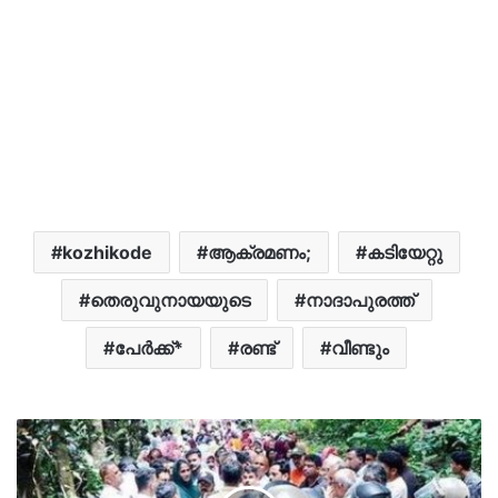
kozhikode
ആക്രമണം;
കടിയേറ്റു
തെരുവുനായയുടെ
നാദാപുരത്ത്
പേർക്ക്*
രണ്ട്
വീണ്ടും