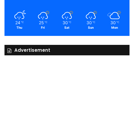
24
25
30
30
30
℃
℃
℃
℃
℃
Thu
Fri
Sat
Sun
Mon
Advertisement