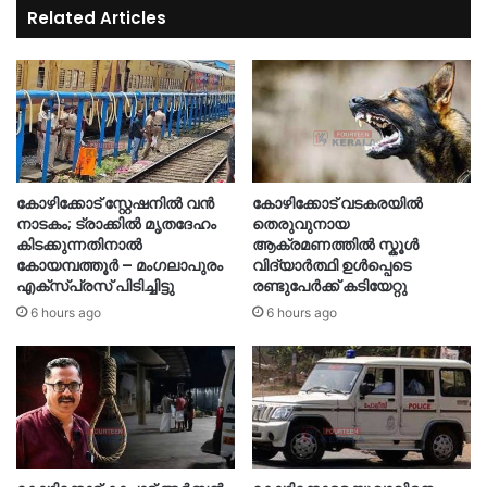
Related Articles
കോഴിക്കോട് വടകരയിൽ
കോഴിക്കോട് സ്റ്റേഷനിൽ വൻ
തെരുവുനായ
നാടകം; ട്രാക്കിൽ മൃതദേഹം
ആക്രമണത്തിൽ സ്കൂൾ
കിടക്കുന്നതിനാൽ
വിദ്യാർത്ഥി ഉൾപ്പെടെ
കോയമ്പത്തൂർ – മംഗലാപുരം
രണ്ടുപേർക്ക് കടിയേറ്റു
എക്സ്പ്രസ് പിടിച്ചിട്ടു
6 hours ago
6 hours ago