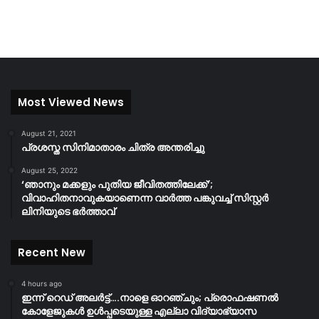
Most Viewed News
August 21, 2021
പ്രശസ്ത സിനിമാതാരം ചിത്ര അന്തരിച്ചു
August 25, 2022
‘ഞാനും മക്കളും പുതിയ ജീവിതത്തിലേക്ക്’;
വിവാഹിതനാവുകയാണെന്ന വാർത്ത പങ്കുവച്ച് സിസ്റ്റർ
ലിനിയുടെ ഭർത്താവ്
Recent New
4 hours ago
ഇന്ന് റെഡ് അലർട്ട്….നാളെ ഓറഞ്ചും; പ്രൊഫഷണൽ
കോളേജുകൾ ഉൾപ്പടെയുള്ള എല്ലാ വിദ്യാഭ്യാസ