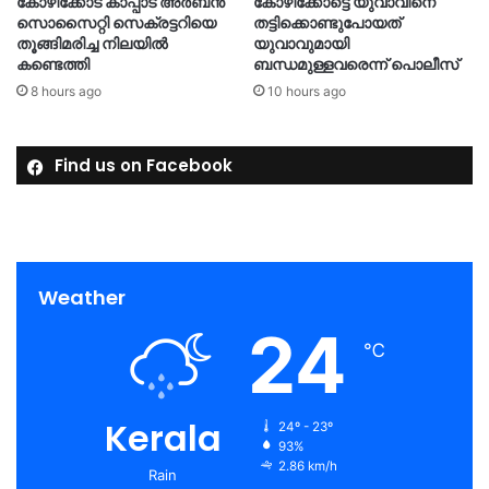
കോഴിക്കോട് കാപ്പാട് അര്‍ബന്‍
കോഴിക്കോട്ടെ യുവാവിനെ
സൊസൈറ്റി സെക്രട്ടറിയെ
തട്ടിക്കൊണ്ടുപോയത്
തൂങ്ങിമരിച്ച നിലയിൽ
യുവാവുമായി
കണ്ടെത്തി
ബന്ധമുള്ളവരെന്ന് പൊലീസ്
8 hours ago
10 hours ago
Find us on Facebook
Weather
24
℃
Kerala
24º - 23º
93%
2.86 km/h
Rain