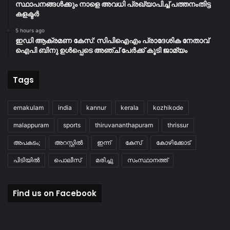
സ്ഥാപനങ്ങൾക്കും നാളെ അവധി പ്രഖ്യാപിച്ച് പത്തനംതിട്ട
കളക്ടർ
5 hours ago
ഇഡി ആക്രമണ കേസ്: സിപിഐഎം പ്രാദേശിക നേതാവ്
ഐപി ബിനു ഉൾപ്പെടെ അഞ്ച് പേർക്ക് കൂടി ജാമ്യം
Tags
ernakulam
india
kannur
kerala
kozhikode
malappuram
sports
thiruvananthapuram
thrissur
അപകടം;
അറസ്റ്റിൽ
ഇന്ന്
കേസ്
കോഴിക്കോട്
പിടിയിൽ
പൊലീസ്
മരിച്ചു
സംസ്ഥാനത്ത്
Find us on Facebook