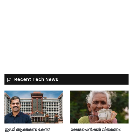
Recent Tech News
ഇഡി ആക്രമണ കേസ്:
ക്ഷേമപെൻഷൻ വിതരണം: