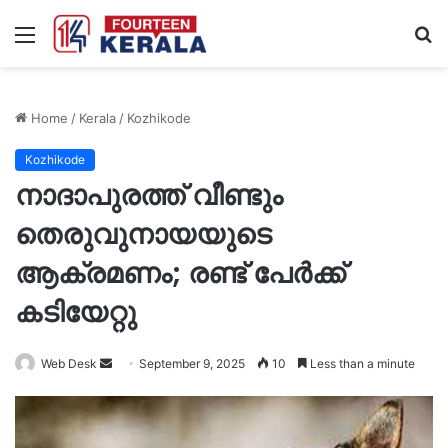
Menu
S
fo
Home
/
Kerala
/
Kozhikode
Kozhikode
നാദാപുരത്ത് വീണ്ടും
തെരുവുനായയുടെ
ആക്രമണം; രണ്ട് പേർക്ക്
കടിയേറ്റു
Send
Web Desk
September 9, 2025
10
Less than a minute
an
email