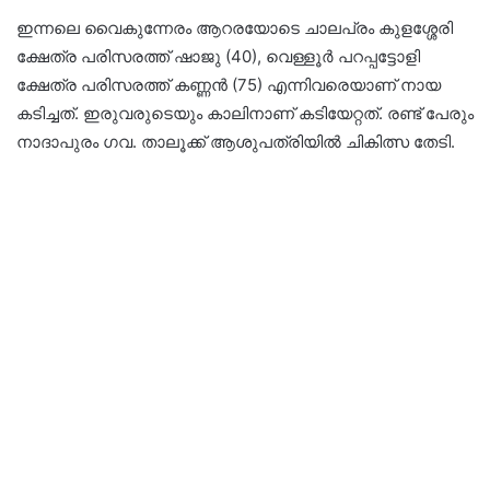
ഇന്നലെ വൈകുന്നേരം ആറരയോടെ ചാലപ്രം കുളശ്ശേരി
ക്ഷേത്ര പരിസരത്ത് ഷാജു (40), വെള്ളൂർ പറപ്പട്ടോളി
ക്ഷേത്ര പരിസരത്ത് കണ്ണൻ (75) എന്നിവരെയാണ് നായ
കടിച്ചത്. ഇരുവരുടെയും കാലിനാണ് കടിയേറ്റത്. രണ്ട് പേരും
നാദാപുരം ഗവ. താലൂക്ക് ആശുപത്രിയിൽ ചികിത്സ തേടി.