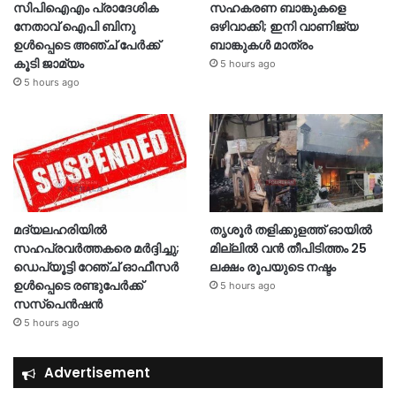
സിപിഐഎം പ്രാദേശിക
സഹകരണ ബാങ്കുകളെ
നേതാവ് ഐപി ബിനു
ഒഴിവാക്കി; ഇനി വാണിജ്യ
ഉൾപ്പെടെ അഞ്ച് പേർക്ക്
ബാങ്കുകൾ മാത്രം
കൂടി ജാമ്യം
5 hours ago
5 hours ago
മദ്യലഹരിയിൽ
തൃശൂര്‍ തളിക്കുളത്ത് ഓയില്‍
സഹപ്രവർത്തകരെ മർദ്ദിച്ചു;
മില്ലില്‍ വൻ തീപിടിത്തം 25
ഡെപ്യൂട്ടി റേഞ്ച് ഓഫീസർ
ലക്ഷം രൂപയുടെ നഷ്ടം
ഉൾപ്പെടെ രണ്ടുപേർക്ക്
5 hours ago
സസ്‌പെൻഷൻ
5 hours ago
Advertisement