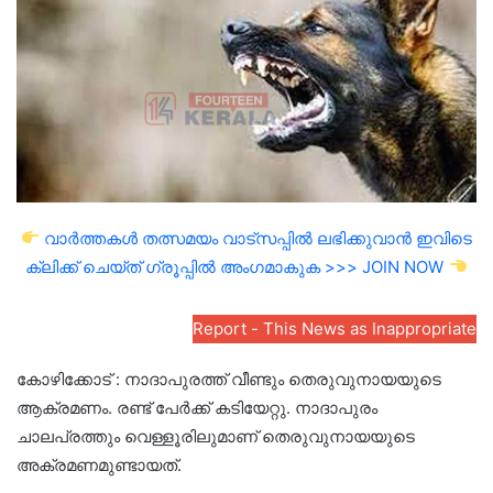
വാർത്തകൾ തത്സമയം വാട്സപ്പിൽ ലഭിക്കുവാൻ ഇവിടെ
ക്ലിക്ക് ചെയ്ത് ഗ്രൂപ്പിൽ അംഗമാകുക >>> JOIN NOW
Report - This News as Inappropriate
കോഴിക്കോട് : നാദാപുരത്ത് വീണ്ടും തെരുവുനായയുടെ
ആക്രമണം. രണ്ട് പേർക്ക് കടിയേറ്റു. നാദാപുരം
ചാലപ്രത്തും വെള്ളൂരിലുമാണ് തെരുവുനായയുടെ
അക്രമണമുണ്ടായത്.