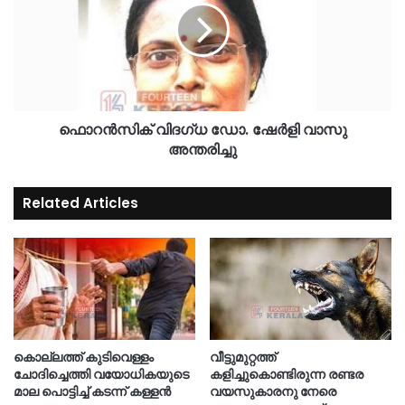
ഫൊറൻസിക് വിദഗ്ധ ഡോ. ഷേർളി വാസു
അന്തരിച്ചു
Related Articles
കൊല്ലത്ത് കുടിവെള്ളം
വീട്ടുമുറ്റത്ത്
ചോദിച്ചെത്തി വയോധികയുടെ
കളിച്ചുകൊണ്ടിരുന്ന രണ്ടര
മാല പൊട്ടിച്ച് കടന്ന് കള്ളൻ
വയസുകാരനു നേരെ