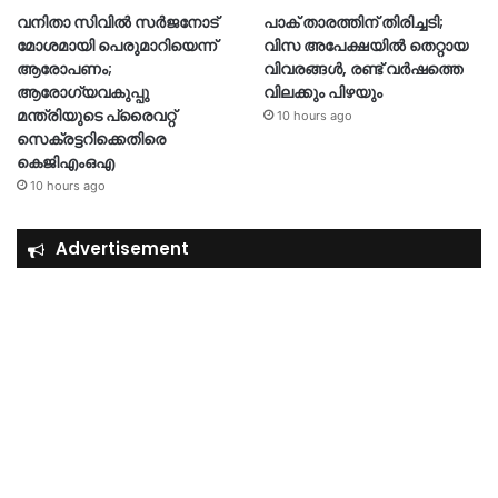
വനിതാ സിവിൽ സർജനോട്
പാക് താരത്തിന് തിരിച്ചടി;
മോശമായി പെരുമാറിയെന്ന്
വിസ അപേക്ഷയിൽ തെറ്റായ
ആരോപണം;
വിവരങ്ങൾ, രണ്ട് വർഷത്തെ
ആരോഗ്യവകുപ്പു
വിലക്കും പിഴയും
മന്ത്രിയുടെ പ്രൈവറ്റ്
10 hours ago
സെക്രട്ടറിക്കെതിരെ
കെജിഎംഒഎ
10 hours ago
Advertisement