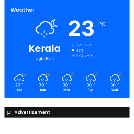
Weather
23
℃
Kerala
29º - 23º
99%
0.94 km/h
Light Rain
29
30
30
30
30
℃
℃
℃
℃
℃
Sat
Sun
Mon
Tue
Wed
Advertisement