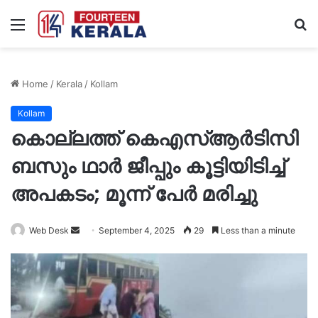
Menu
S
fo
Home
/
Kerala
/
Kollam
Kollam
കൊല്ലത്ത് കെഎസ്ആർടിസി
ബസും ഥാർ ജീപ്പും കൂട്ടിയിടിച്ച്
അപകടം; മൂന്ന് പേർ മരിച്ചു
Send
Web Desk
September 4, 2025
29
Less than a minute
an
email