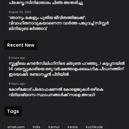
പ്രശസ്ത സിനിമാതാരം ചിത്ര അന്തരിച്ചു
August 25, 2022
‘ഞാനും മക്കളും പുതിയ ജീവിതത്തിലേക്ക്’;
വിവാഹിതനാവുകയാണെന്ന വാർത്ത പങ്കുവച്ച് സിസ്റ്റർ
ലിനിയുടെ ഭർത്താവ്
Recent New
8 hours ago
സ്കൂളിലെ കൗൺസിലിംഗിനിടെ ക്രൂരത പറഞ്ഞു…! കട്ടപ്പനയിൽ
14 വയസ്സുകാരിയെ ഒരു വർഷത്തോളംലൈംഗിക പീഡനത്തിന്
ഇരയാക്കി; രണ്ടാനച്ഛൻ പിടിയിൽ
9 hours ago
കോഴിക്കോട് പ്രൊഫഷണൽ കോളെജുകൾ ഒഴികെ
വിദ്യാഭ്യാസ സ്ഥാപനങ്ങൾക്ക് നാളെ അവധി
Tags
ernakulam
india
kannur
kerala
kozhikode