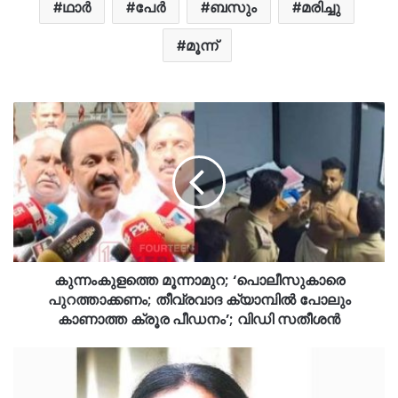
ഥാർ
പേർ
ബസും
മരിച്ചു
മൂന്ന്
കുന്നംകുളത്തെ മൂന്നാമുറ; ‘പൊലീസുകാരെ
പുറത്താക്കണം; തീവ്രവാദ ക്യാമ്പിൽ പോലും
കാണാത്ത ക്രൂര പീഡനം’; വിഡി സതീശൻ