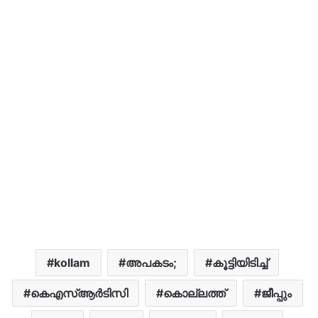
kollam
അപകടം;
കൂട്ടിയിടിച്ച്
കെഎസ്ആർടിസി
കൊല്ലത്ത്
ജീപ്പും