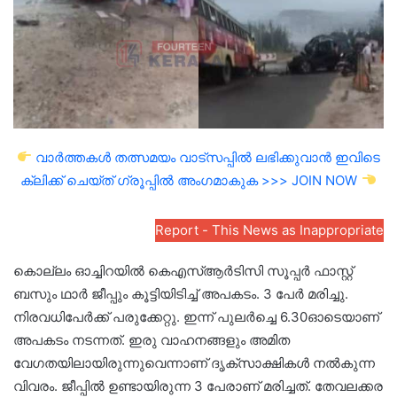
വാർത്തകൾ തത്സമയം വാട്സപ്പിൽ ലഭിക്കുവാൻ ഇവിടെ
ക്ലിക്ക് ചെയ്ത് ഗ്രൂപ്പിൽ അംഗമാകുക >>> JOIN NOW
Report - This News as Inappropriate
കൊല്ലം ഓച്ചിറയിൽ കെഎസ്ആർടിസി സൂപ്പർ ഫാസ്റ്റ്
ബസും ഥാർ ജീപ്പും കൂട്ടിയിടിച്ച് അപകടം. 3 പേർ മരിച്ചു.
നിരവധിപേർക്ക് പരുക്കേറ്റു. ഇന്ന് പുലർച്ചെ 6.30ഓടെയാണ്
അപകടം നടന്നത്. ഇരു വാഹനങ്ങളും അമിത
വേഗതയിലായിരുന്നുവെന്നാണ് ദൃക്‌സാക്ഷികൾ നൽകുന്ന
വിവരം. ജീപ്പിൽ ഉണ്ടായിരുന്ന 3 പേരാണ് മരിച്ചത്. തേവലക്കര