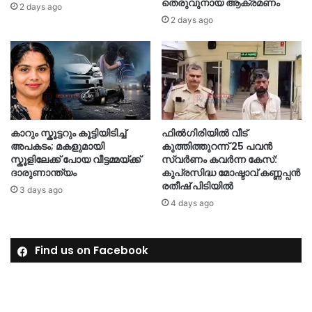
തെരുവുനായ ആക്രമണം
2 days ago
2 days ago
കാറും സ്കൂട്ടറും കൂട്ടിയിടിച്ച്
ഫിൽഗിരിയിൽ വീട്
അപകടം; മകളുമായി
കുത്തിത്തുറന്ന് 25 പവൻ
സ്കൂളിലേക്ക് പോയ വീട്ടമ്മയ്ക്ക്
സ്വർണം കവർന്ന കേസ്:
ദാരുണാന്ത്യം
കുപ്രസിദ്ധ മോഷ്ടാവ് കണ്ണപ്പൻ
രതീഷ് പിടിയിൽ
3 days ago
4 days ago
Find us on Facebook