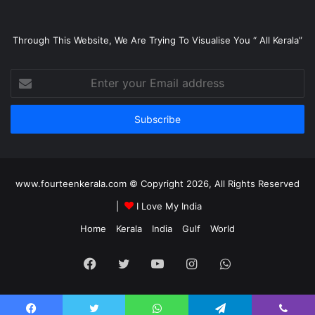
Through This Website, We Are Trying To Visualise You “ All Kerala”
Enter
your
Email
address
www.fourteenkerala.com © Copyright 2026, All Rights Reserved
|
I Love My India
Home
Kerala
India
Gulf
World
Facebook
Twitter
YouTube
Instagram
WhatsApp