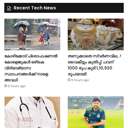
Recent Tech News
കോഴിക്കോട് പ്രൊഫഷണൽ
തണുക്കാതെ സ്വർണവില…!
കോളെജുകൾ ഒഴികെ
വൈകീട്ടും കുതിപ്പ്; പവന്
വിദ്യാഭ്യാസ
1000 രൂപ കൂടി 1,10,920
സ്ഥാപനങ്ങൾക്ക് നാളെ
രൂപയായി
അവധി
9 hours ago
9 hours ago