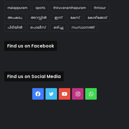
malappuram
sports
thiruvananthapuram
thrissur
അപകടം;
അറസ്റ്റിൽ
ഇന്ന്
കേസ്
കോഴിക്കോട്
പിടിയിൽ
പൊലീസ്
മരിച്ചു
സംസ്ഥാനത്ത്
Find us on Facebook
Find us on Social Media
Facebook
Twitter
YouTube
Instagram
WhatsApp