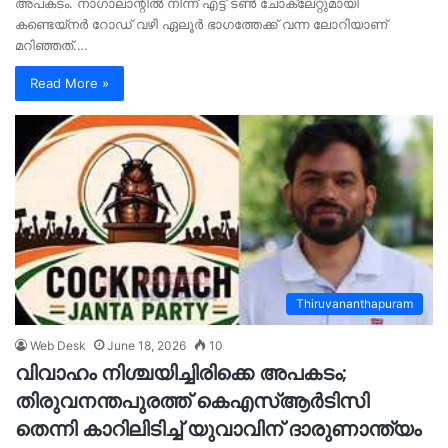
അപകടം. നാഗാലാന്റില്‍ നിന്ന് എട്ട് ടണ്‍ ചോക്ലേറ്റുമായി
കണ്ടെയ്‌നര്‍ റോഡ് വഴി ഏലൂര്‍ ഭാഗത്തേക്ക് വന്ന ലോറിയാണ്
മറിഞ്ഞത്.…
Read More »
Thiruvananthapuram
Web Desk
June 18, 2026
10
വിവാഹം നിശ്ചയിച്ചിരിക്കെ അപകടം;
തിരുവനന്തപുരത്ത് കെഎസ്ആർടിസി
തെന്നി കാറിലിടിച്ച് യുവാവിന് ദാരുണാന്ത്യം