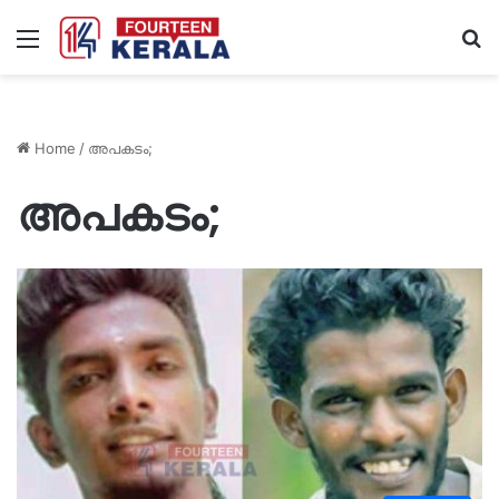
Menu
S
fo
Home
/
അപകടം;
അപകടം;