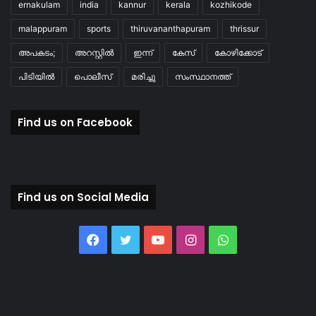
ernakulam
india
kannur
kerala
kozhikode
malappuram
sports
thiruvananthapuram
thrissur
അപകടം;
അറസ്റ്റിൽ
ഇന്ന്
കേസ്
കോഴിക്കോട്
പിടിയിൽ
പൊലീസ്
മരിച്ചു
സംസ്ഥാനത്ത്
Find us on Facebook
Find us on Social Media
Facebook
Twitter
YouTube
Instagram
WhatsApp