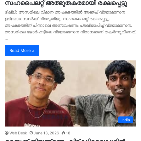
സഹപൈലറ്റ് അത്ഭുതകരമായി രക്ഷപ്പെട്ടു
ദില്ലി: അസമിലെ വിമാന അപകടത്തിൽ അഞ്ച് വ്യോമസേന
ഉദ്യോ​ഗസ്ഥർക്ക് വീരമൃത്യു. സഹപൈലറ്റ് രക്ഷപ്പെട്ടു.
അപകടത്തിന് പിന്നാലെ അന്വേഷണം പ്രഖ്യാപിച്ച് വ്യോമസേന.
അസമിലെ ജോർഹട്ടിലെ വ്യോമസേന വിമാനമാണ് തകർന്നുവീണത്.
…
Read More »
India
Web Desk
June 13, 2026
18