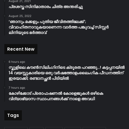
August 21, 2021
പ്രശസ്ത സിനിമാതാരം ചിത്ര അന്തരിച്ചു
August 25, 2022
‘ഞാനും മക്കളും പുതിയ ജീവിതത്തിലേക്ക്’;
വിവാഹിതനാവുകയാണെന്ന വാർത്ത പങ്കുവച്ച് സിസ്റ്റർ
ലിനിയുടെ ഭർത്താവ്
Recent New
6 hours ago
സ്കൂളിലെ കൗൺസിലിംഗിനിടെ ക്രൂരത പറഞ്ഞു…! കട്ടപ്പനയിൽ
14 വയസ്സുകാരിയെ ഒരു വർഷത്തോളംലൈംഗിക പീഡനത്തിന്
ഇരയാക്കി; രണ്ടാനച്ഛൻ പിടിയിൽ
7 hours ago
കോഴിക്കോട് പ്രൊഫഷണൽ കോളെജുകൾ ഒഴികെ
വിദ്യാഭ്യാസ സ്ഥാപനങ്ങൾക്ക് നാളെ അവധി
Tags