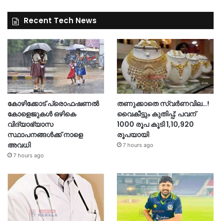
Recent Tech News
കോഴിക്കോട് പ്രൊഫഷണൽ
തണുക്കാതെ സ്വർണവില…!
കോളെജുകൾ ഒഴികെ
വൈകീട്ടും കുതിപ്പ്; പവന്
വിദ്യാഭ്യാസ
1000 രൂപ കൂടി 1,10,920
സ്ഥാപനങ്ങൾക്ക് നാളെ
രൂപയായി
അവധി
7 hours ago
7 hours ago