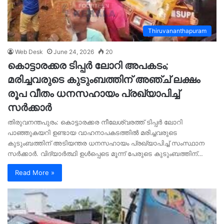
Thiruvananthapuram
Web Desk
June 24, 2026
20
കൊട്ടാരക്കര ടിപ്പർ ലോറി അപകടം;
മരിച്ചവരുടെ കുടുംബത്തിന് അഞ്ച് ലക്ഷം
രൂപ വീതം ധനസഹായം പ്രഖ്യാപിച്ച്
സർക്കാർ
തിരുവനന്തപുരം: കൊട്ടാരക്കര നീലേശ്വരത്ത് ടിപ്പർ ലോറി
പാഞ്ഞുകയറി ഉണ്ടായ വാഹനാപകടത്തിൽ മരിച്ചവരുടെ
കുടുംബത്തിന് അടിയന്തര ധനസഹായം പ്രഖ്യാപിച്ച് സംസ്ഥാന
സർക്കാർ. വിദ്യാർത്ഥി ഉൾപ്പെടെ മൂന്ന് പേരുടെ കുടുംബത്തിന്…
Read More »