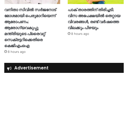
വനിതാ സിവിൽ സർജനോട്
പാക് താരത്തിന് തിരിച്ചടി;
മോശമായി പെരുമാറിയെന്ന്
വിസ അപേക്ഷയിൽ തെറ്റായ
ആരോപണം;
വിവരങ്ങൾ, രണ്ട് വർഷത്തെ
ആരോഗ്യവകുപ്പു
വിലക്കും പിഴയും
മന്ത്രിയുടെ പ്രൈവറ്റ്
8 hours ago
സെക്രട്ടറിക്കെതിരെ
കെജിഎംഒഎ
8 hours ago
Advertisement