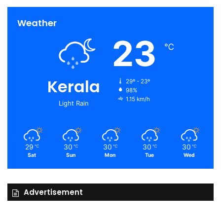
Weather
23
℃
Kerala
29º - 23º
98%
1.15 km/h
Light Rain
29
30
30
30
30
℃
℃
℃
℃
℃
Sat
Sun
Mon
Tue
Wed
Advertisement