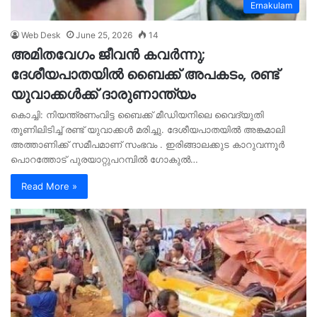
Ernakulam
Web Desk
June 25, 2026
14
അമിതവേഗം ജീവൻ കവർന്നു;
ദേശീയപാതയിൽ ബൈക്ക് അപകടം, രണ്ട്
യുവാക്കൾക്ക് ദാരുണാന്ത്യം
കൊച്ചി: നിയന്ത്രണംവിട്ട ബൈക്ക് മീഡിയനിലെ വൈദ്യുതി
തൂണിലിടിച്ച് രണ്ട് യുവാക്കൾ മരിച്ചു. ദേശീയപാതയിൽ അങ്കമാലി
അത്താണിക്ക് സമീപമാണ് സംഭവം . ഇരിങ്ങാലക്കുട കാറുവന്നൂർ
പൊറത്തോട് പുരയാറ്റുപറമ്പിൽ ഗോകുൽ…
Read More »