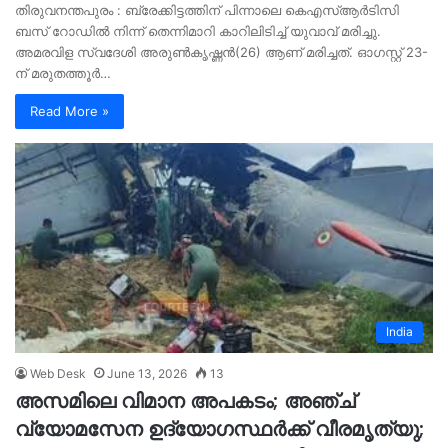
തിരുവനന്തപുരം : ബ്രേക്കിട്ടത്തിന് പിന്നാലെ കെഎസ്ആർടിസി
ബസ് റോഡിൽ നിന്ന് തെന്നിമാറി കാറിലിടിച്ച് യുവാവ് മരിച്ചു.
അമരവിള സ്വദേശി അരുൺകൃഷ്ണൻ(26) ആണ് മരിച്ചത്. ഓഗസ്റ്റ് 23-
ന് മരുതത്തൂർ…
Read More »
India
Web Desk
June 13, 2026
13
അസമിലെ വിമാന അപകടം; അഞ്ച്
വ്യോമസേന ഉദ്യോ​ഗസ്ഥർക്ക് വീരമൃത്യു;