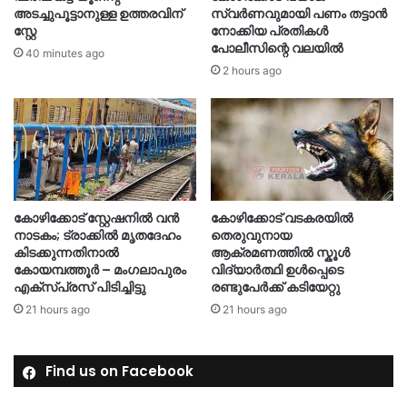
അടച്ചുപൂട്ടാനുള്ള ഉത്തരവിന്
സ്വർണവുമായി പണം തട്ടാൻ
സ്റ്റേ
നോക്കിയ പ്രതികൾ
പോലീസിന്റെ വലയിൽ
40 minutes ago
2 hours ago
കോഴിക്കോട് സ്റ്റേഷനിൽ വൻ
കോഴിക്കോട് വടകരയിൽ
നാടകം; ട്രാക്കിൽ മൃതദേഹം
തെരുവുനായ
കിടക്കുന്നതിനാൽ
ആക്രമണത്തിൽ സ്കൂൾ
കോയമ്പത്തൂർ – മംഗലാപുരം
വിദ്യാർത്ഥി ഉൾപ്പെടെ
എക്സ്പ്രസ് പിടിച്ചിട്ടു
രണ്ടുപേർക്ക് കടിയേറ്റു
21 hours ago
21 hours ago
Find us on Facebook