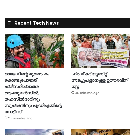
Recent Tech News
രാജേഷിന്റെ മൃതദേഹം
ഫ്രഷ് കട്ട് യൂണിറ്റ്
കൊണ്ടുപോയത്
അടച്ചുപൂട്ടാനുള്ള ഉത്തരവിന്
ഫ്രീസറില്ലാത്ത
സ്റ്റേ
ആംബുലൻസിൽ;
40 minutes ago
തഹസീൽദാറിനും
സൂപ്രണ്ടിനും എഡിഎമ്മിന്റെ
നോട്ടീസ്
35 minutes ago