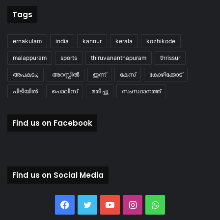
Tags
ernakulam
india
kannur
kerala
kozhikode
malappuram
sports
thiruvananthapuram
thrissur
അപകടം;
അറസ്റ്റിൽ
ഇന്ന്
കേസ്
കോഴിക്കോട്
പിടിയിൽ
പൊലീസ്
മരിച്ചു
സംസ്ഥാനത്ത്
Find us on Facebook
Find us on Social Media
Facebook
Twitter
YouTube
Instagram
WhatsApp