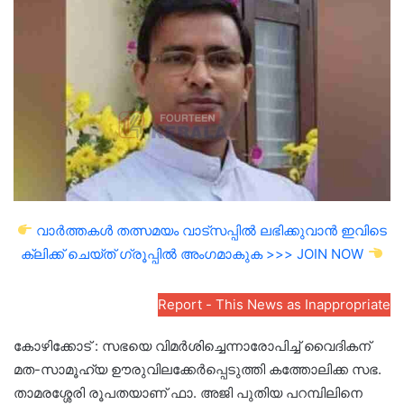
email
വാർത്തകൾ തത്സമയം വാട്സപ്പിൽ ലഭിക്കുവാൻ ഇവിടെ
ക്ലിക്ക് ചെയ്ത് ഗ്രൂപ്പിൽ അംഗമാകുക >>> JOIN NOW
Report - This News as Inappropriate
കോഴിക്കോട് : സഭയെ വിമര്‍ശിച്ചെന്നാരോപിച്ച് വൈദികന്
മത-സാമൂഹ്യ ഊരുവിലക്കേര്‍പ്പെടുത്തി കത്തോലിക്ക സഭ.
താമരശ്ശേരി രൂപതയാണ് ഫാ. അജി പുതിയ പറമ്പിലിനെ