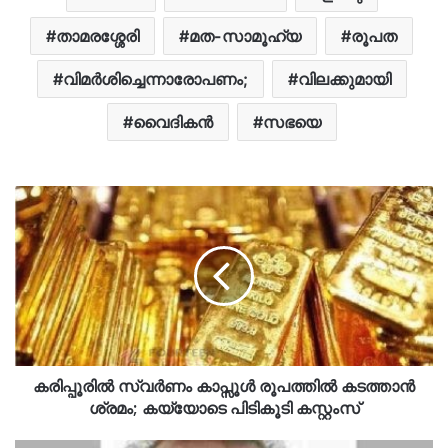
താമരശ്ശേരി
മത-സാമൂഹ്യ
രൂപത
വിമര്‍ശിച്ചെന്നാരോപണം;
വിലക്കുമായി
വൈദികൻ
സഭയെ
കരിപ്പൂരിൽ സ്വർണം കാപ്സൂൾ രൂപത്തിൽ കടത്താൻ
ശ്രമം; കയ്യോടെ പിടികൂടി കസ്റ്റംസ്