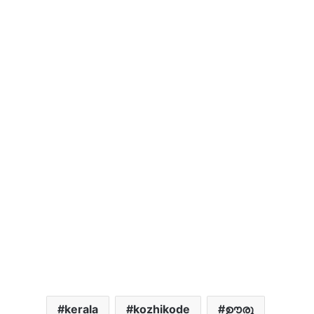
kerala
kozhikode
ഊരു