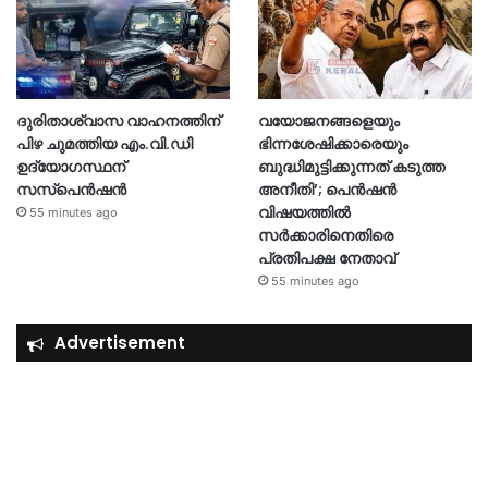
ദുരിതാശ്വാസ വാഹനത്തിന്
വയോജനങ്ങളെയും
പിഴ ചുമത്തിയ എം.വി.ഡി
ഭിന്നശേഷിക്കാരെയും
ഉദ്യോഗസ്ഥന്
ബുദ്ധിമുട്ടിക്കുന്നത് കടുത്ത
സസ്‌പെൻഷൻ
അനീതി’; പെൻഷൻ
വിഷയത്തിൽ
55 minutes ago
സർക്കാരിനെതിരെ
പ്രതിപക്ഷ നേതാവ്
55 minutes ago
Advertisement