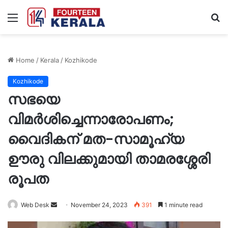
Menu
S
fo
Home
/
Kerala
/
Kozhikode
Kozhikode
സഭയെ
വിമര്‍ശിച്ചെന്നാരോപണം;
വൈദികന് മത-സാമൂഹ്യ
ഊരു വിലക്കുമായി താമരശ്ശേരി
രൂപത
Send
Web Desk
November 24, 2023
391
1 minute read
an