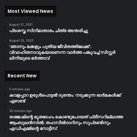
Most Viewed News
August 21, 2021
പ്രശസ്ത സിനിമാതാരം ചിത്ര അന്തരിച്ചു
August 25, 2022
‘ഞാനും മക്കളും പുതിയ ജീവിതത്തിലേക്ക്’;
വിവാഹിതനാവുകയാണെന്ന വാർത്ത പങ്കുവച്ച് സിസ്റ്റർ
ലിനിയുടെ ഭർത്താവ്
Recent New
5 minutes ago
കവളപ്പാറ ഉരുൾപൊട്ടൽ ദുരന്തം: നടുക്കുന്ന ഓർമകൾക്ക്
ഏഴാണ്ട്
35 minutes ago
രാജേഷിന്റെ മൃതദേഹം കൊണ്ടുപോയത് ഫ്രീസറില്ലാത്ത
ആംബുലൻസിൽ; തഹസീൽദാറിനും സൂപ്രണ്ടിനും
എഡിഎമ്മിന്റെ നോട്ടീസ്