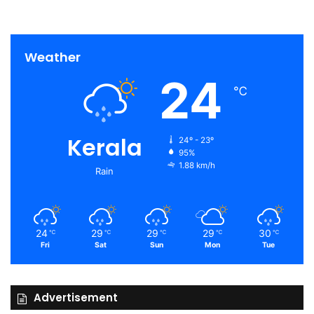
Weather
24
℃
Kerala
24º - 23º
95%
1.88 km/h
Rain
24
29
29
29
30
℃
℃
℃
℃
℃
Fri
Sat
Sun
Mon
Tue
Advertisement