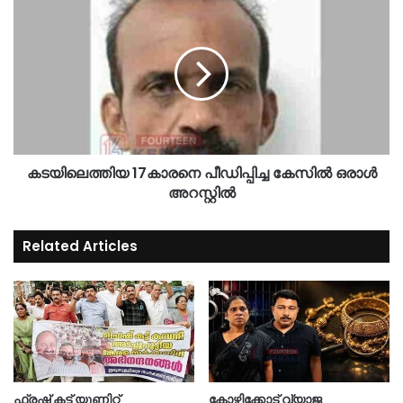
ക​ട​യി​ലെ​ത്തി​യ 17കാ​ര​നെ പീ​ഡി​പ്പി​ച്ച കേ​സി​ൽ ഒ​രാ​ൾ
അ​റ​സ്റ്റി​ൽ
Related Articles
ഫ്രഷ് കട്ട് യൂണിറ്റ്
കോഴിക്കോട് വ്യാജ