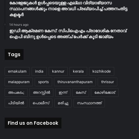
കോളേജുകൾ ഉൾപ്പടെയുള്ള എല്ലാ വിദ്യാഭ്യാസ
സ്ഥാപനങ്ങൾക്കും നാളെ അവധി പ്രഖ്യാപിച്ച് പത്തനംതിട്ട
കളക്ടർ
14 hours ago
ഇഡി ആക്രമണ കേസ്: സിപിഐഎം പ്രാദേശിക നേതാവ്
ഐപി ബിനു ഉൾപ്പെടെ അഞ്ച് പേർക്ക് കൂടി ജാമ്യം
Tags
ernakulam
india
kannur
kerala
kozhikode
malappuram
sports
thiruvananthapuram
thrissur
അപകടം;
അറസ്റ്റിൽ
ഇന്ന്
കേസ്
കോഴിക്കോട്
പിടിയിൽ
പൊലീസ്
മരിച്ചു
സംസ്ഥാനത്ത്
Find us on Facebook