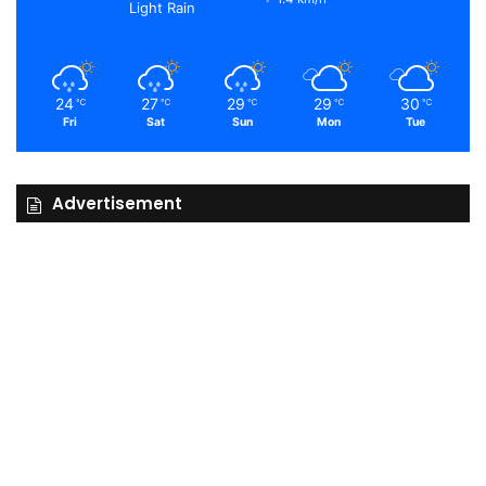
Light Rain
24
27
29
29
30
℃
℃
℃
℃
℃
Fri
Sat
Sun
Mon
Tue
Advertisement