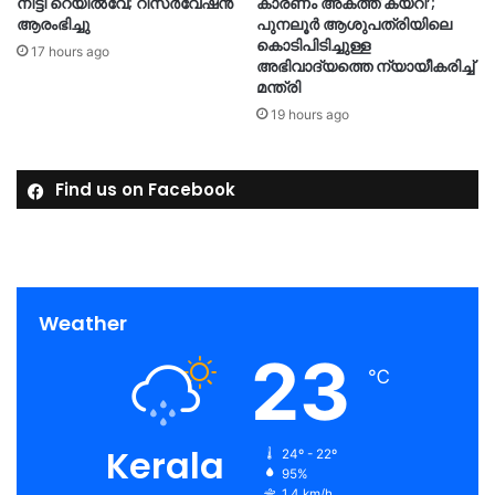
നീട്ടി റെയിൽവേ; റിസർവേഷൻ
കാരണം അകത്ത് കയറി’;
ആരംഭിച്ചു
പുനലൂർ ആശുപത്രിയിലെ
കൊടിപിടിച്ചുള്ള
17 hours ago
അഭിവാദ്യത്തെ ന്യായീകരിച്ച്
മന്ത്രി
19 hours ago
Find us on Facebook
Weather
23
℃
Kerala
24º - 22º
95%
1.4 km/h