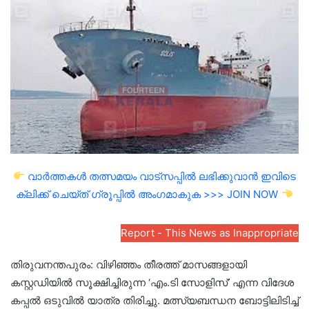
email
വാർത്തകൾ തത്സമയം വാട്സപ്പിൽ ലഭിക്കുവാൻ ഇവിടെ
ക്ലിക്ക് ചെയ്ത് ഗ്രൂപ്പിൽ അംഗമാകുക >>> JOIN NOW
Report - This News as Inappropriate
തിരുവനന്തപുരം: വിഴിഞ്ഞം തീരത്ത് മാസങ്ങളായി
കസ്റ്റഡിയിൽ സൂക്ഷിച്ചിരുന്ന ‘എം.ടി സോളിസ്’ എന്ന വിദേശ
കപ്പൽ ഒടുവിൽ യാത്ര തിരിച്ചു. മത്സ്യബന്ധന ബോട്ടിലിടിച്ച്