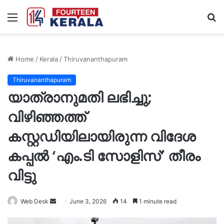
Menu
S
fo
Home
/
Kerala
/
Thiruvananthapuram
Thiruvananthapuram
യാത്രാനുമതി ലഭിച്ചു;
വിഴിഞ്ഞത്ത്
കസ്റ്റഡിയിലായിരുന്ന വിദേശ
കപ്പൽ ‘എം.ടി സോളിസ്’ തീരം
വിട്ടു
Send
Web Desk
June 3, 2026
14
1 minute read
an