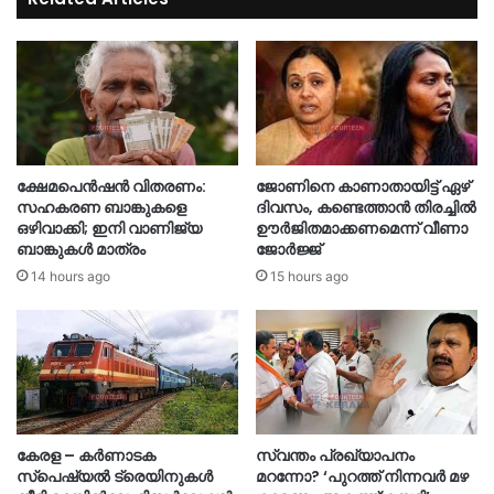
ക്ഷേമപെൻഷൻ വിതരണം:
ജോണിനെ കാണാതായിട്ട് ഏഴ്
സഹകരണ ബാങ്കുകളെ
ദിവസം‌, കണ്ടെത്താൻ തിരച്ചിൽ
ഒഴിവാക്കി; ഇനി വാണിജ്യ
ഊർജിതമാക്കണമെന്ന് വീണാ
ബാങ്കുകൾ മാത്രം
ജോർജ്ജ്
14 hours ago
15 hours ago
കേരള – കർണാടക
സ്വന്തം പ്രഖ്യാപനം
സ്പെഷ്യൽ ട്രെയിനുകൾ
മറന്നോ? ‘പുറത്ത് നിന്നവർ മഴ