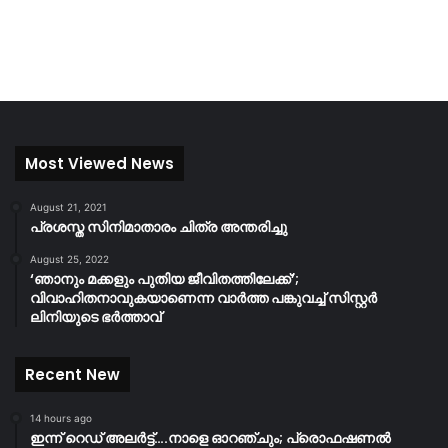
Most Viewed News
August 21, 2021
പ്രശസ്ത സിനിമാതാരം ചിത്ര അന്തരിച്ചു
August 25, 2022
‘ഞാനും മക്കളും പുതിയ ജീവിതത്തിലേക്ക്’;
വിവാഹിതനാവുകയാണെന്ന വാർത്ത പങ്കുവച്ച് സിസ്റ്റർ
ലിനിയുടെ ഭർത്താവ്
Recent New
14 hours ago
ഇന്ന് റെഡ് അലർട്ട്….നാളെ ഓറഞ്ചും; പ്രൊഫഷണൽ