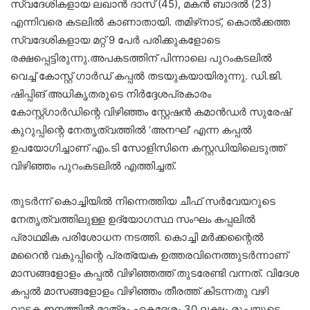
സ്വദേശികളായ ലഖാൻ ദാസ് (45), മകൻ ബാദൽ (23)
എന്നിവരെ കടലിൽ കാണാതായി. തമിഴ്‌നാട്, കൊൽക്കത്ത
സ്വദേശികളായ മറ്റ് 9 പേർ പരിക്കുകളോടെ
രക്ഷപ്പെട്ടിരുന്നു.അപകടത്തിന് പിന്നാലെ പുറംകടലിൽ
വെച്ച് കോസ്റ്റ് ഗാർഡ് കപ്പൽ തടയുകയായിരുന്നു. ഡി.ജി.
ഷിപ്പിങ് അധികൃതരുടെ നിർദ്ദേശപ്രകാരം
കോസ്റ്റ്ഗാർഡിന്റെ വിഴിഞ്ഞം സ്റ്റേഷൻ കമാൻഡർ സുരേഷ്
കുറുപ്പിന്റെ നേതൃത്വത്തിൽ ‘അനഘ്’ എന്ന കപ്പൽ
ഉപയോഗിച്ചാണ് എം.ടി സോളിസിനെ കസ്റ്റഡിയിലെടുത്ത്
വിഴിഞ്ഞം പുറംകടലിൽ എത്തിച്ചത്.
തുടർന്ന് കൊച്ചിയിൽ നിന്നെത്തിയ ചീഫ് സർവേയറുടെ
നേതൃത്വത്തിലുള്ള ഉദ്യോഗസ്ഥ സംഘം കപ്പലിൽ
പ്രാഥമിക പരിശോധന നടത്തി. കൊച്ചി മർക്കന്റൈൽ
മറൈൻ വകുപ്പിന്റെ പ്രത്യേക ഉത്തരവിനെത്തുടർന്നാണ്
മാസങ്ങളോളം കപ്പൽ വിഴിഞ്ഞത്ത് തുടരേണ്ടി വന്നത്. വിദേശ
കപ്പൽ മാസങ്ങളോളം വിഴിഞ്ഞം തീരത്ത് കിടന്നതു വഴി
വാടക ഇനത്തിൽ മാത്രം ഏകദേശം 30 ലക്ഷം രൂപയുടെ