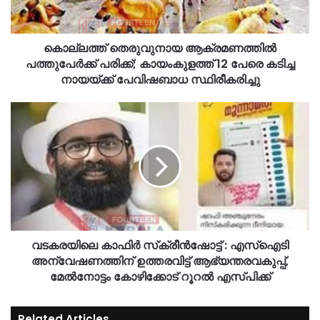
കൊല്ലത്ത് തെരുവുനായ ആക്രമണത്തിൽ
പത്തുപേർക്ക് പരിക്ക്; കായംകുളത്ത് 12 പേരെ കടിച്ച
നായയ്ക്ക് പേവിഷബാധ സ്ഥിരീകരിച്ചു
വടകരയിലെ കാഫിർ സ്‌ക്രീൻഷോട്ട് : എസ്‌ഐടി
അന്വേഷണത്തിന് ഉത്തരവിട്ട് ആഭ്യന്തരവകുപ്പ്,
മേൽനോട്ടം കോഴിക്കോട് റൂറൽ എസ്പിക്ക്
Related Articles