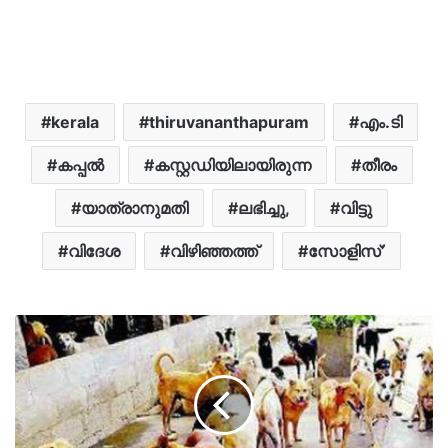
kerala
thiruvananthapuram
എം.ടി
ക​പ്പ​ൽ
കസ്റ്റഡിയിലായിരുന്ന
തീരം
യാത്രാനുമതി
ലഭിച്ചു,
വിട്ടു
വിദേശ
വിഴിഞ്ഞത്ത്
സോളിസ്’