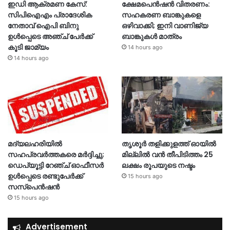
ഇഡി ആക്രമണ കേസ്:
ക്ഷേമപെൻഷൻ വിതരണം:
സിപിഐഎം പ്രാദേശിക
സഹകരണ ബാങ്കുകളെ
നേതാവ് ഐപി ബിനു
ഒഴിവാക്കി; ഇനി വാണിജ്യ
ഉൾപ്പെടെ അഞ്ച് പേർക്ക്
ബാങ്കുകൾ മാത്രം
കൂടി ജാമ്യം
14 hours ago
14 hours ago
മദ്യലഹരിയിൽ
തൃശൂര്‍ തളിക്കുളത്ത് ഓയില്‍
സഹപ്രവർത്തകരെ മർദ്ദിച്ചു;
മില്ലില്‍ വൻ തീപിടിത്തം 25
ഡെപ്യൂട്ടി റേഞ്ച് ഓഫീസർ
ലക്ഷം രൂപയുടെ നഷ്ടം
ഉൾപ്പെടെ രണ്ടുപേർക്ക്
15 hours ago
സസ്‌പെൻഷൻ
15 hours ago
Advertisement