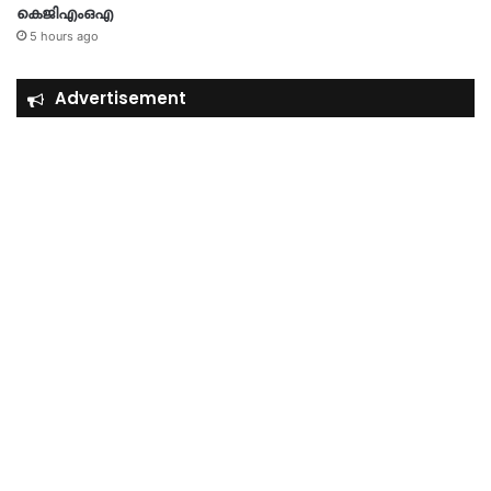
കെജിഎംഒഎ
5 hours ago
Advertisement