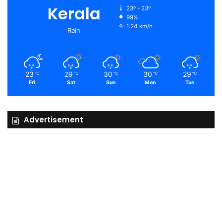
Kerala
23º - 23º
99%
1.24 km/h
Rain
23
29
30
30
29
℃
℃
℃
℃
℃
Fri
Sat
Sun
Mon
Tue
Advertisement