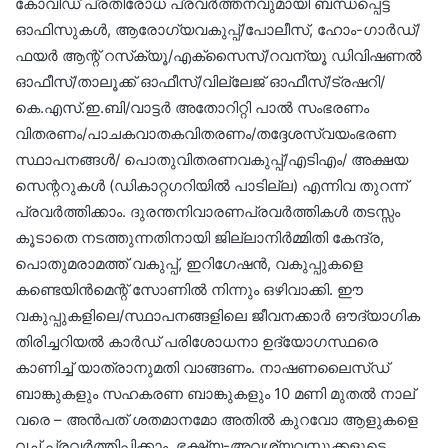
കോവിഡ് പ്രതിരോധ പ്രവര്‍ത്തനവുമായി ബന്ധപ്പെട്ട
ഓഫിസുകള്‍, ആരോഗ്യവകുപ്പ്/പോലീസ്, ഹോം-ഗാര്‍ഡ്/
ഫയര്‍ ആന്റ് റസ്‌ക്യൂ/എക്സൈസ്/റവന്യൂ ഡിവിഷണല്‍
ഓഫീസ്/താലൂക്ക് ഓഫീസ്/വില്ലേജ് ഓഫീസ്/ട്രഷറി/
കെ.എസ്.ഇ.ബി/വാട്ടര്‍ അതോറിറ്റി പാല്‍ സംഭരണം
വിതരണം/പാചകവാതകവിതരണം/തദ്ദേശസ്വയംഭരണ
സ്ഥാപനങ്ങള്‍/ പൊതുവിതരണവകുപ്പ്/എടിഎം/ അക്ഷയ
സെന്ററുകള്‍ (ഡികാറ്റഗറിയില്‍ പാടില്ല) എന്നിവ തുറന്ന്
പ്രവര്‍ത്തിക്കാം. ദുരന്തനിവാരണപ്രവര്‍ത്തികള്‍ തടസ്സം
കൂടാതെ നടത്തുന്നതിനായി ജില്ലാനിര്‍മ്മിതി കേന്ദ്ര,
പൊതുമരാമത്ത് വകുപ്പ്, ഇറിഗേഷന്‍, വകുപ്പുകളെ
കണ്ടെയിന്‍മെന്റ് സോണില്‍ നിന്നും ഒഴിവാക്കി. ഈ
വകുപ്പുകളിലെ/സ്ഥാപനങ്ങളിലെ ജീവനക്കാര്‍ ഔദ്യാഗിക
തിരിച്ചറിയല്‍ കാര്‍ഡ് പരിശോധനാ ഉദ്യോഗസ്ഥരെ
കാണിച്ച് യാത്രാനുമതി വാങ്ങണം. നാഷണലൈസ്ഡ്
ബാങ്കുകളും സഹകരണ ബാങ്കുകളും 10 മണി മുതല്‍ നാല്
വരെ – അന്‍പത് ശതമാനമോ അതില്‍ കുറവോ ആളുകളെ
വച്ച് പ്രവര്‍ത്തിപ്പിക്കാം. ഭക്ഷ്യ-അവശ്യവസ്തുക്കളുടെ