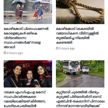
കോഴിക്കോട് പ്രൊഫഷണൽ
കോഴിക്കോട് വടകരയിൽ
കോളെജുകൾ ഒഴികെ
വയോധികനെ വീടിനുള്ളിൽ
വിദ്യാഭ്യാസ
തൂങ്ങിമരിച്ച നിലയിൽ
സ്ഥാപനങ്ങൾക്ക് നാളെ
കണ്ടെത്തി
അവധി
5 hours ago
4 hours ago
വടകര എംഡിഎംഎ കേസ്:
കുറ്റ്യാടി ചുരത്തിൽ വീണ്ടും
സഹപ്രവർത്തകരെ
കുടുങ്ങി പ്രിയദർശിനി ബസ്;
വലയിലാക്കിയത് കീർത്തന,
എഞ്ചിൻ തകരാറിന് പിന്നാലെ
ചോദ്യംചെയ്യലിൽ
നിന്നത് മാനന്തവാടിയിലേക്ക്