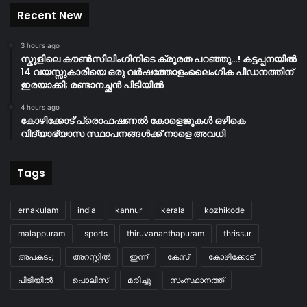
Recent New
3 hours ago
സ്കൂളിലെ കൗൺസിലിംഗിനിടെ ക്രൂരത പറഞ്ഞു…! കട്ടപ്പനയിൽ
14 വയസ്സുകാരിയെ ഒരു വർഷത്തോളംലൈംഗിക പീഡനത്തിന്
ഇരയാക്കി; രണ്ടാനച്ഛൻ പിടിയിൽ
4 hours ago
കോഴിക്കോട് പ്രൊഫഷണൽ കോളെജുകൾ ഒഴികെ
വിദ്യാഭ്യാസ സ്ഥാപനങ്ങൾക്ക് നാളെ അവധി
Tags
ernakulam
india
kannur
kerala
kozhikode
malappuram
sports
thiruvananthapuram
thrissur
അപകടം;
അറസ്റ്റിൽ
ഇന്ന്
കേസ്
കോഴിക്കോട്
പിടിയിൽ
പൊലീസ്
മരിച്ചു
സംസ്ഥാനത്ത്