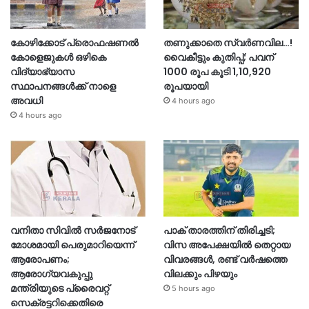
കോഴിക്കോട് പ്രൊഫഷണൽ
തണുക്കാതെ സ്വർണവില…!
കോളെജുകൾ ഒഴികെ
വൈകീട്ടും കുതിപ്പ്; പവന്
വിദ്യാഭ്യാസ
1000 രൂപ കൂടി 1,10,920
സ്ഥാപനങ്ങൾക്ക് നാളെ
രൂപയായി
അവധി
4 hours ago
4 hours ago
വനിതാ സിവിൽ സർജനോട്
പാക് താരത്തിന് തിരിച്ചടി;
മോശമായി പെരുമാറിയെന്ന്
വിസ അപേക്ഷയിൽ തെറ്റായ
ആരോപണം;
വിവരങ്ങൾ, രണ്ട് വർഷത്തെ
ആരോഗ്യവകുപ്പു
വിലക്കും പിഴയും
മന്ത്രിയുടെ പ്രൈവറ്റ്
5 hours ago
സെക്രട്ടറിക്കെതിരെ