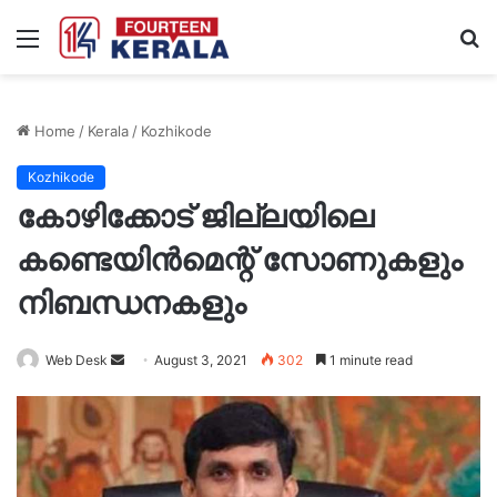
Menu
S
fo
Home
/
Kerala
/
Kozhikode
Kozhikode
കോഴിക്കോട് ജില്ലയിലെ
കണ്ടെയിന്‍മെന്റ് സോണുകളും
നിബന്ധനകളും
Send
Web Desk
August 3, 2021
302
1 minute read
an
email