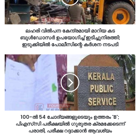
ലഹരി വിൽപന കേന്ദ്രമായി മാറിയ കട
ബുൾഡോസർ ഉപയോഗിച്ച് ഇടിച്ചുനിരത്തി;
ഇടുക്കിയിൽ പോലീസിന്റെ കർശന നടപടി
100-ൽ 54 ചോദ്യങ്ങളുടെയും ഉത്തരം 'B';
പിഎസ്‌സി പരീക്ഷയിൽ ഗുരുതര ക്രമക്കേടെന്ന്
പരാതി, പരീക്ഷ റദ്ദാക്കാൻ ആവശ്യം