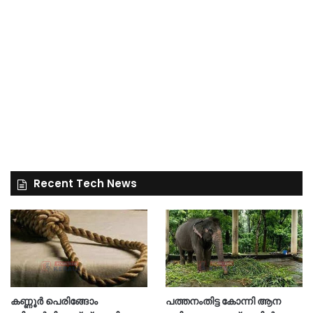
Recent Tech News
കണ്ണൂർ പെരിങ്ങോം
പത്തനംതിട്ട കോന്നി ആന