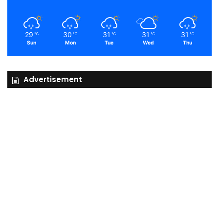
29
30
31
31
31
℃
℃
℃
℃
℃
Sun
Mon
Tue
Wed
Thu
Advertisement