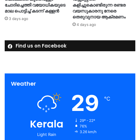
ചോദിച്ചെത്തി വയോധികയുടെ
കളിച്ചുകൊണ്ടിരുന്ന രണ്ടര
മാല പൊട്ടിച്ച് കടന്ന് കള്ളൻ
വയസുകാരനു നേരെ
തെരുവുനായ ആക്രമണം
3 days ago
4 days ago
Find us on Facebook
Weather
29
℃
Kerala
29º - 22º
76%
3.26 km/h
Light Rain