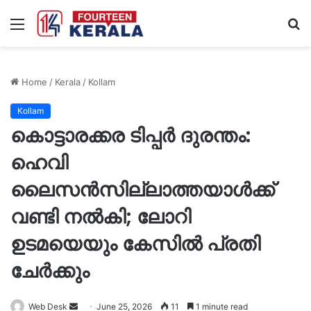
Menu
S
fo
Home
/
Kerala
/
Kollam
Kollam
കൊട്ടാരക്കര ടിപ്പർ ദുരന്തം:
ഹെവി
ലൈസൻസില്ലാത്തയാൾക്ക്
വണ്ടി നൽകി; ലോറി
ഉടമയെയും കേസില്‍ പ്രതി
ചേർക്കും
Send
Web Desk
June 25, 2026
11
1 minute read