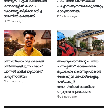
സിആർപിഎഫ് ക്യാമ്പിലെ
പരിപാലന കേന്ദ്രത്തിൽ
ക്വാർട്ടേഴ്സിൽ ഹെഡ്
പാപ്പാന് ആനയുടെ കുത്തേറ്റു,
കോൺസ്റ്റബിളിനെ മരിച്ച
ദാരുണാന്ത്യം
നിലയിൽ കണ്ടെത്തി
22 hours ago
22 hours ago
നിയന്ത്രണം വിട്ട ബൈക്ക്
ആംബുലൻസിന്റെ പേരിൽ
നിർത്തിയിട്ടിരുന്ന പിക്കപ്
പണപ്പിരിവ്? രാജേഷിന്‍റെ
വാനിൽ ഇടിച്ച് യുവാവിന്
മൃതദേഹം കൊണ്ടുപോകാൻ
ദാരുണാന്ത്യം
കൈക്കൂലി ആവശ്യപ്പെട്ടു,
പയ്യന്നൂർ
22 hours ago
തഹസിൽദാർക്കെതിരെ
ഗുരുതര ആരോപണം
23 hours ago