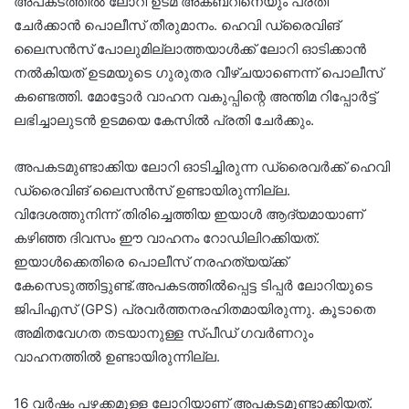
അപകടത്തിൽ ലോറി ഉടമ അക്ബറിനെയും പ്രതി
ചേർക്കാൻ പൊലീസ് തീരുമാനം. ഹെവി ഡ്രൈവിങ്
ലൈസൻസ് പോലുമില്ലാത്തയാൾക്ക് ലോറി ഓടിക്കാൻ
നൽകിയത് ഉടമയുടെ ഗുരുതര വീഴ്ചയാണെന്ന് പൊലീസ്
കണ്ടെത്തി. മോട്ടോർ വാഹന വകുപ്പിന്റെ അന്തിമ റിപ്പോർട്ട്
ലഭിച്ചാലുടൻ ഉടമയെ കേസിൽ പ്രതി ചേർക്കും.
അപകടമുണ്ടാക്കിയ ലോറി ഓടിച്ചിരുന്ന ഡ്രൈവർക്ക് ഹെവി
ഡ്രൈവിങ് ലൈസൻസ് ഉണ്ടായിരുന്നില്ല.
വിദേശത്തുനിന്ന് തിരിച്ചെത്തിയ ഇയാൾ ആദ്യമായാണ്
കഴിഞ്ഞ ദിവസം ഈ വാഹനം റോഡിലിറക്കിയത്.
ഇയാൾക്കെതിരെ പൊലീസ് നരഹത്യയ്ക്ക്
കേസെടുത്തിട്ടുണ്ട്.അപകടത്തിൽപ്പെട്ട ടിപ്പർ ലോറിയുടെ
ജിപിഎസ് (GPS) പ്രവർത്തനരഹിതമായിരുന്നു. കൂടാതെ
അമിതവേഗത തടയാനുള്ള സ്പീഡ് ഗവർണറും
വാഹനത്തിൽ ഉണ്ടായിരുന്നില്ല.
16 വർഷം പഴക്കമുള്ള ലോറിയാണ് അപകടമുണ്ടാക്കിയത്.