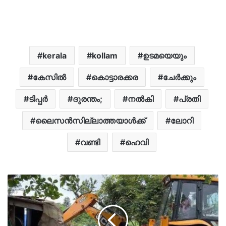
kerala
kollam
ഉടമയെയും
കേസിൽ
കൊട്ടാരക്കര
ചേർക്കും
ടിപ്പർ
ദുരന്തം;
നൽകി
പ്രതി
ലൈസൻസില്ലാത്തയാൾക്ക്
ലോറി
വണ്ടി
ഹെവി