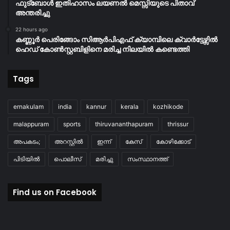
ഫുട്ബോൾ ഇതിഹാസം ലയണൽ മെസ്സിയുടെ പിതാവ്
അന്തരിച്ചു
22 hours ago
കണ്ണൂർ പെരിങ്ങോം സിആർപിഎഫ് ക്യാമ്പിലെ ക്വാർട്ടേഴ്സിൽ
ഹെഡ് കോൺസ്റ്റബിളിനെ മരിച്ച നിലയിൽ കണ്ടെത്തി
Tags
ernakulam
india
kannur
kerala
kozhikode
malappuram
sports
thiruvananthapuram
thrissur
അപകടം;
അറസ്റ്റിൽ
ഇന്ന്
കേസ്
കോഴിക്കോട്
പിടിയിൽ
പൊലീസ്
മരിച്ചു
സംസ്ഥാനത്ത്
Find us on Facebook