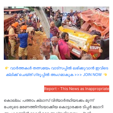
an
email
വാർത്തകൾ തത്സമയം വാട്സപ്പിൽ ലഭിക്കുവാൻ ഇവിടെ
ക്ലിക്ക് ചെയ്ത് ഗ്രൂപ്പിൽ അംഗമാകുക >>> JOIN NOW
Report - This News as Inappropriate
കൊല്ലം: പത്താം ക്ലാസ് വിദ്യാർത്ഥിയടക്കം മൂന്ന്
പേരുടെ മരണത്തിനിടയാക്കിയ കൊട്ടാരക്കര ടിപ്പർ ലോറി