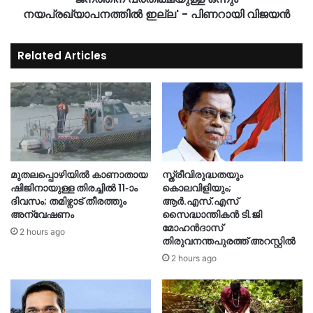
നയപ്രഖ്യാപനത്തിൽ ഇല്ല' - പിണറായി വിജയൻ
Related Articles
മുതലപ്പൊഴിയിൽ കാണാതായ
സ്ത്രീവിരുദ്ധതയും
ഷിജിനായുള്ള തിരച്ചിൽ 11-ാം
കൊലവിളിയും;
ദിവസം; തമിഴ്നാട് തീരത്തും
ആർ.എസ്.എസ്
അന്വേഷണം
സൈദ്ധാന്തികൻ ടി.ജി
മോഹൻദാസ്
2 hours ago
തിരുവനന്തപുരത്ത് അറസ്റ്റിൽ
2 hours ago