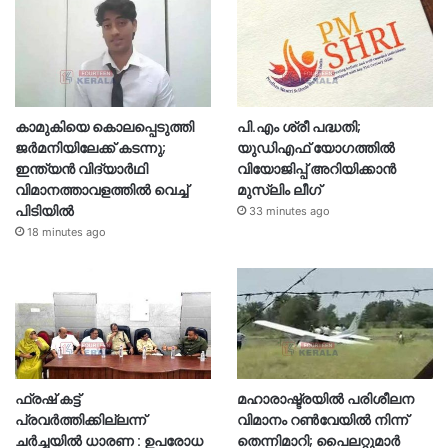
കാമുകിയെ കൊലപ്പെടുത്തി
പി.എം ശ്രീ പദ്ധതി;
ജർമനിയിലേക്ക് കടന്നു;
യുഡിഎഫ് യോഗത്തിൽ
ഇന്ത്യൻ വിദ്യാർഥി
വിയോജിപ്പ് അറിയിക്കാൻ
വിമാനത്താവളത്തിൽ വെച്ച്
മുസ്ലിം ലീഗ്
പിടിയിൽ
33 minutes ago
18 minutes ago
ഫ്രഷ് കട്ട്
മഹാരാഷ്ട്രയിൽ പരിശീലന
പ്രവർത്തിക്കില്ലന്ന്
വിമാനം റൺവേയിൽ നിന്ന്
ചർച്ചയിൽ ധാരണ : ഉപരോധ
തെന്നിമാറി; പൈലറ്റുമാർ