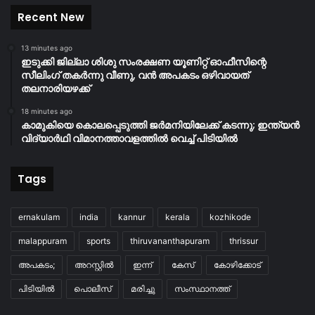
Recent New
13 minutes ago
ഇടുക്കി ജില്ലാ ശിശു സംരക്ഷണ യൂണിറ്റ് ഓഫീസിന്റെ
സീലിംഗ് തകർന്നു വീണു, വൻ അപകടം ഒഴിവായത്
തലനാരിയഴക്ക്
18 minutes ago
കാമുകിയെ കൊലപ്പെടുത്തി ജർമനിയിലേക്ക് കടന്നു; ഇന്ത്യൻ
വിദ്യാർഥി വിമാനത്താവളത്തിൽ വെച്ച് പിടിയിൽ
Tags
ernakulam
india
kannur
kerala
kozhikode
malappuram
sports
thiruvananthapuram
thrissur
അപകടം;
അറസ്റ്റിൽ
ഇന്ന്
കേസ്
കോഴിക്കോട്
പിടിയിൽ
പൊലീസ്
മരിച്ചു
സംസ്ഥാനത്ത്