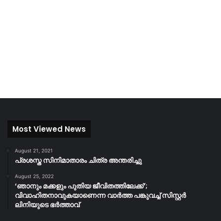
Most Viewed News
August 21, 2021
പ്രശസ്ത സിനിമാതാരം ചിത്ര അന്തരിച്ചു
August 25, 2022
‘ഞാനും മക്കളും പുതിയ ജീവിതത്തിലേക്ക്’;
വിവാഹിതനാവുകയാണെന്ന വാർത്ത പങ്കുവച്ച് സിസ്റ്റർ
ലിനിയുടെ ഭർത്താവ്