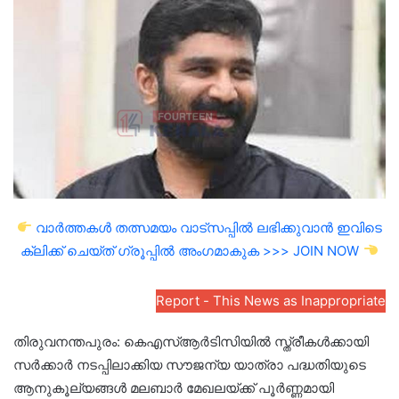
email
വാർത്തകൾ തത്സമയം വാട്സപ്പിൽ ലഭിക്കുവാൻ ഇവിടെ
ക്ലിക്ക് ചെയ്ത് ഗ്രൂപ്പിൽ അംഗമാകുക >>> JOIN NOW
Report - This News as Inappropriate
തിരുവനന്തപുരം: കെഎസ്ആർടിസിയിൽ സ്ത്രീകൾക്കായി
സർക്കാർ നടപ്പിലാക്കിയ സൗജന്യ യാത്രാ പദ്ധതിയുടെ
ആനുകൂല്യങ്ങൾ മലബാർ മേഖലയ്ക്ക് പൂർണ്ണമായി