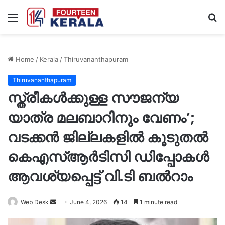
Menu
S
fo
Home
/
Kerala
/
Thiruvananthapuram
Thiruvananthapuram
സ്ത്രീകൾക്കുള്ള സൗജന്യ
യാത്ര മലബാറിനും വേണം’;
വടക്കൻ ജില്ലകളിൽ കൂടുതൽ
കെഎസ്ആർടിസി ഡിപ്പോകൾ
ആവശ്യപ്പെട്ട് വി.ടി ബൽറാം
Send
Web Desk
June 4, 2026
14
1 minute read
an