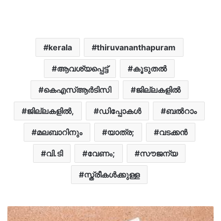
kerala
thiruvananthapuram
ആവശ്യപ്പെട്ട്
കൂടുതൽ
കെഎസ്ആർടിസി
ജില്ലകളില്‍
ജില്ലകളില്‍,
ഡിപ്പോകൾ
ബല്‍റാം
മലബാറിനും
യാത്ര;
വടക്കൻ
വി.ടി
വേണം;
സൗജന്യ
സ്ത്രീകൾക്കുള്ള