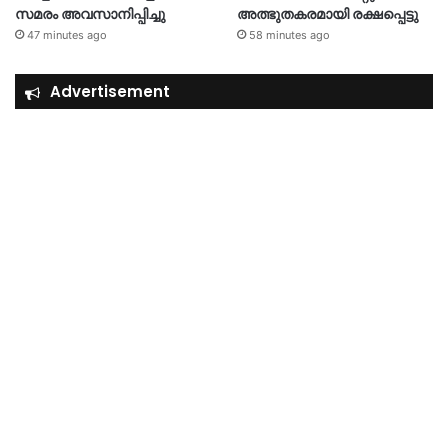
സമരം അവസാനിപ്പിച്ചു
അത്ഭുതകരമായി രക്ഷപ്പെട്ടു
47 minutes ago
58 minutes ago
Advertisement