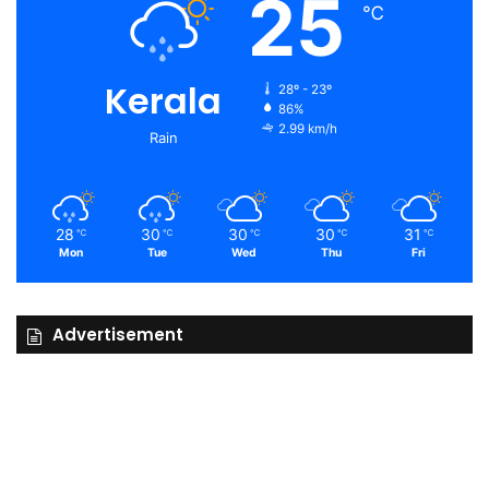
25
℃
Kerala
28º - 23º
86%
2.99 km/h
Rain
28
30
30
30
31
℃
℃
℃
℃
℃
Mon
Tue
Wed
Thu
Fri
Advertisement