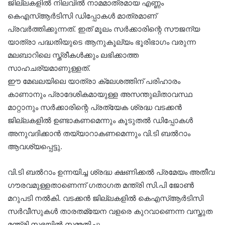
ജില്ലകളിൽ നിലവിൽ നാമമാത്രമായ എണ്ണം
കെഎസ്ആർടിസി ഡിപ്പോകൾ മാത്രമാണ്
പ്രവർത്തിക്കുന്നത്. ഇത് മൂലം സർക്കാരിന്റെ സൗജന്യ
യാത്രാ പദ്ധതിയുടെ ആനുകൂല്യം ഭൂരിഭാഗം വരുന്ന
മലബാറിലെ സ്ത്രീകൾക്കും ലഭിക്കാത്ത
സാഹചര്യമാണുള്ളത്.
ഈ മേഖലയിലെ യാത്രാ ക്ലേശത്തിന് പരിഹാരം
കാണാനും പ്രാദേശികമായുള്ള അസന്തുലിതാവസ്ഥ
മാറ്റാനും സർക്കാരിന്റെ പ്രത്യേക ശ്രദ്ധ വടക്കൻ
ജില്ലകളിൽ ഉണ്ടാകണമെന്നും കൂടുതൽ ഡിപ്പോകൾ
അനുവദിക്കാൻ തയ്യാറാകണമെന്നും വി.ടി ബൽറാം
ആവശ്യപ്പെട്ടു.
വി.ടി ബൽറാം ഉന്നയിച്ച ശ്രദ്ധ ക്ഷണിക്കൽ പ്രമേയം അതീവ
ഗൗരവമുള്ളതാണെന്ന് ഗതാഗത മന്ത്രി സി.പി ജോൺ
മറുപടി നൽകി. വടക്കൻ ജില്ലകളിൽ കെഎസ്ആർടിസി
സർവീസുകൾ താരതമ്യേന വളരെ കുറവാണെന്ന വസ്തുത
മന്ത്രി സഭയിൽ സമ്മതിച്ചു.