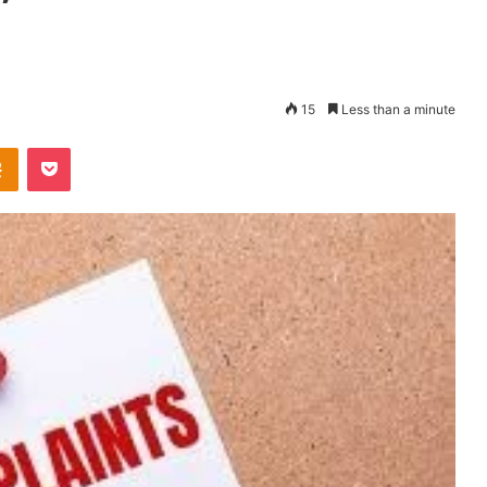
15
Less than a minute
takte
Odnoklassniki
Pocket