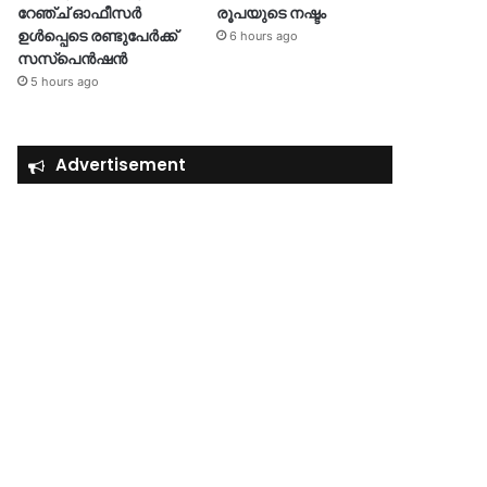
റേഞ്ച് ഓഫീസർ
രൂപയുടെ നഷ്ടം
ഉൾപ്പെടെ രണ്ടുപേർക്ക്
6 hours ago
സസ്‌പെൻഷൻ
5 hours ago
Advertisement