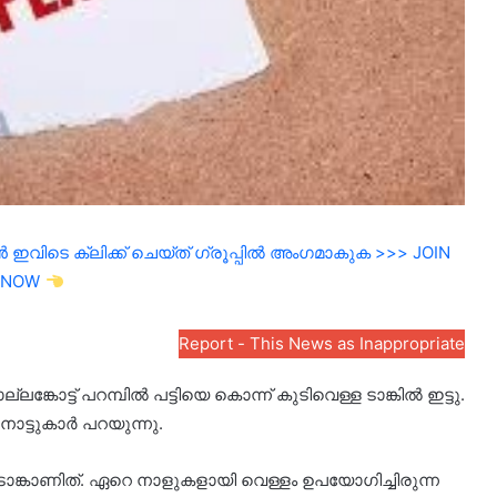
ഇവിടെ ക്ലിക്ക് ചെയ്ത് ഗ്രൂപ്പിൽ അംഗമാകുക >>> JOIN
NOW
Report - This News as Inappropriate
ങ്കോട്ട് പറമ്പിൽ പട്ടിയെ കൊന്ന് കുടിവെള്ള ടാങ്കിൽ ഇട്ടു.
നാട്ടുകാർ പറയുന്നു.
 ടാങ്കാണിത്. ഏറെ നാളുകളായി വെള്ളം ഉപയോഗിച്ചിരുന്ന