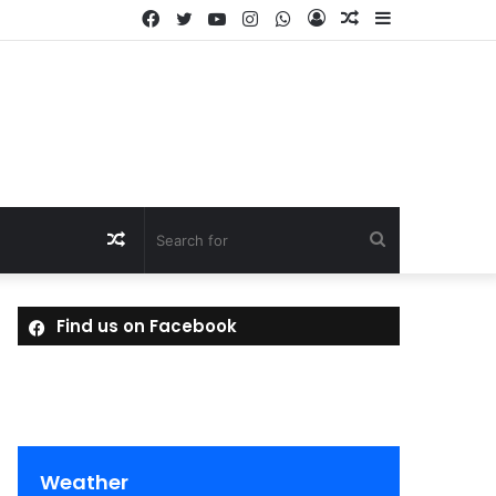
Facebook
Twitter
YouTube
Instagram
WhatsApp
Log
Random
Sidebar
In
Article
Random
Search
Article
for
Find us on Facebook
Weather