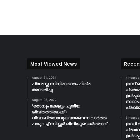
Most Viewed News
Recen
August 21, 2021
4 hours 
പ്രശസ്ത സിനിമാതാരം ചിത്ര
ഇന്ന് 
അന്തരിച്ചു
പ്ര
ഉൾപ്പ
August 25, 2022
സ്ഥാപ
‘ഞാനും മക്കളും പുതിയ
പ്രഖ്യ
ജീവിതത്തിലേക്ക്’;
വിവാഹിതനാവുകയാണെന്ന വാർത്ത
5 hours 
പങ്കുവച്ച് സിസ്റ്റർ ലിനിയുടെ ഭർത്താവ്
ഇഡി 
പ്രാദ
ഉൾപ്പെ