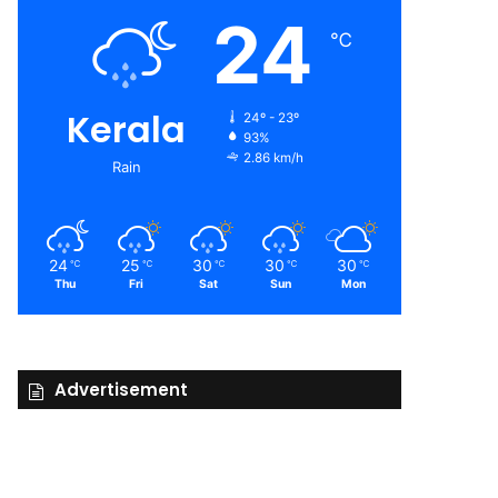
24
℃
Kerala
24º - 23º
93%
2.86 km/h
Rain
24
25
30
30
30
℃
℃
℃
℃
℃
Thu
Fri
Sat
Sun
Mon
Advertisement