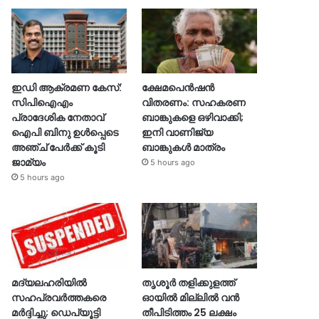
ഇഡി ആക്രമണ കേസ്:
ക്ഷേമപെൻഷൻ
സിപിഐഎം
വിതരണം: സഹകരണ
പ്രാദേശിക നേതാവ്
ബാങ്കുകളെ ഒഴിവാക്കി;
ഐപി ബിനു ഉൾപ്പെടെ
ഇനി വാണിജ്യ
അഞ്ച് പേർക്ക് കൂടി
ബാങ്കുകൾ മാത്രം
ജാമ്യം
5 hours ago
5 hours ago
മദ്യലഹരിയിൽ
തൃശൂര്‍ തളിക്കുളത്ത്
സഹപ്രവർത്തകരെ
ഓയില്‍ മില്ലില്‍ വൻ
മർദ്ദിച്ചു; ഡെപ്യൂട്ടി
തീപിടിത്തം 25 ലക്ഷം