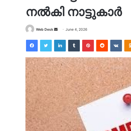
നൽകി നാട്ടുകാർ
Send
Web Desk
June 4, 2026
an
Facebook
Twitter
LinkedIn
Tumblr
Pinterest
Reddit
VKon
email