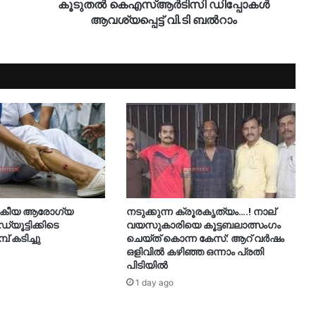
കൂടുതൽ കെഎസ്ആർടിസി ഡിപ്പോകൾ
ആവശ്യപ്പെട്ട് വി.ടി ബൽറാം
നകീയ ആരോഗ്യ
നടുക്കുന്ന ക്രൂരകൃത്യം….! നാല്
്യൂട്ടിക്കിടെ
വയസുകാരിയെ കൂട്ടബലാത്സംഗം
് കടിച്ചു
ചെയ്ത് കൊന്ന കേസ്: ആറ് വർഷം
ഒളിവിൽ കഴിഞ്ഞ ഒന്നാം പ്രതി
പിടിയിൽ
1 day ago