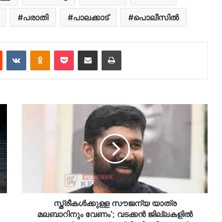
പരാതി
പാലക്കാട്
പൊലീസില്‍
est
Reddit
VKontakte
Odnoklassniki
Pocket
Share via Email
Print
സ്ത്രീകൾക്കുള്ള സൗജന്യ യാത്ര
മലബാറിനും വേണം'; വടക്കൻ ജില്ലകളിൽ