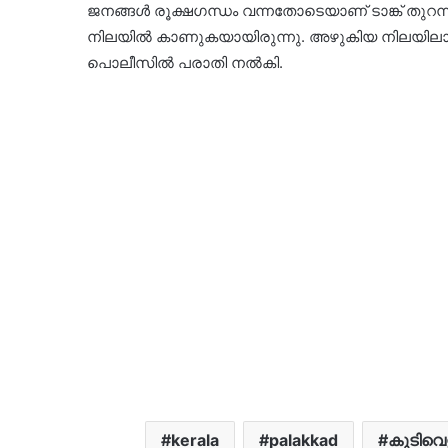
ജനങ്ങൾ രൂക്ഷഗന്ധം വന്നതോടെയാണ് ടാങ്ക് തുറന്ന് പ
നിലയിൽ കാണുകയായിരുന്നു. അഴുകിയ നിലയിലായിര
പൊലീസിൽ പരാതി നൽകി.
kerala
palakkad
കുടിവെ