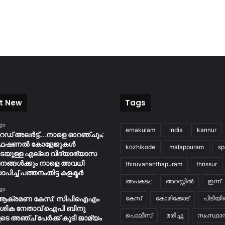
t New
Tags
ago
ernakulam
india
kannur
റെഡ് അലർട്ട്….നാളെ ഓറഞ്ചും;
ൊഫഷണൽ കോളേജുകൾ
kozhikode
malappuram
sp
ടെയുള്ള എല്ലാ വിദ്യാഭ്യാസ
നങ്ങൾക്കും നാളെ അവധി
thiruvananthapuram
thrissur
ാപിച്ച് പത്തനംതിട്ട കളക്ടർ
അപകടം;
അറസ്റ്റിൽ
ഇന്ന്
ago
ആക്രമണ കേസ്: സിപിഐഎം
കേസ്
കോഴിക്കോട്
പിടിയ
േശിക നേതാവ് ഐപി ബിനു
പൊലീസ്
മരിച്ചു
സംസ്ഥാന
ടെ അഞ്ച് പേർക്ക് കൂടി ജാമ്യം