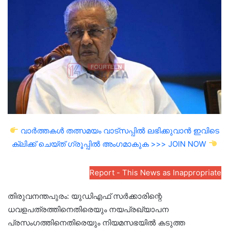
email
വാർത്തകൾ തത്സമയം വാട്സപ്പിൽ ലഭിക്കുവാൻ ഇവിടെ
ക്ലിക്ക് ചെയ്ത് ഗ്രൂപ്പിൽ അംഗമാകുക >>> JOIN NOW
Report - This News as Inappropriate
തിരുവനന്തപുരം: യുഡിഎഫ് സർക്കാരിന്റെ
ധവളപത്രത്തിനെതിരെയും നയപ്രഖ്യാപന
പ്രസംഗത്തിനെതിരെയും നിയമസഭയിൽ കടുത്ത