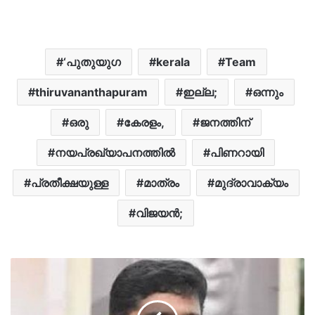
‘പുതുയുഗ
kerala
Team
thiruvananthapuram
ഇല്ല;
ഒന്നും
ഒരു
കേരളം,
ജനത്തിന്
നയപ്രഖ്യാപനത്തിൽ
പിണറായി
പ്രതീക്ഷയുള്ള
മാത്രം
മുദ്രാവാക്യം
വിജയൻ;