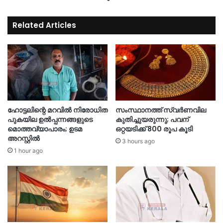
Related Articles
ഹോട്ടലിന്റെ മറവിൽ നിരോധിത
സംസ്ഥാനത്ത് സ്വർണവില
പുകയില ഉൽപ്പന്നങ്ങളുടെ
കുതിച്ചുയരുന്നു; പവന്
മൊത്തവ്യാപാരം; ഉടമ
ഒറ്റയടിക്ക് 800 രൂപ കൂടി
അറസ്റ്റിൽ
3 hours ago
1 hour ago