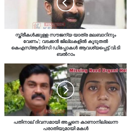
സ്ത്രീകൾക്കുള്ള സൗജന്യ യാത്ര മലബാറിനും
വേണം'; വടക്കൻ ജില്ലകളിൽ കൂടുതൽ
കെഎസ്ആർടിസി ഡിപ്പോകൾ ആവശ്യപ്പെട്ട് വി.ടി
ബൽറാം
പതിനാല് ദിവസമായി അച്ഛനെ കാണാനില്ലെന്ന
പരാതിയുമായി മകള്‍