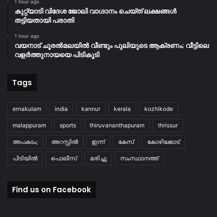
1 hour ago
കുറ്റ്യാടി വിദേശ ജോലി വാഗ്ദാനം ചെയ്ത് ലക്ഷങ്ങൾ
തട്ടിയതായി പരാതി
1 hour ago
വയനാട് ചൂരൽമലയിൽ വീണ്ടും പുലിയുടെ ആക്രണം; വീട്ടിലെ
വളർത്തുനായയെ പിടികൂടി
Tags
ernakulam
india
kannur
kerala
kozhikode
malappuram
sports
thiruvananthapuram
thrissur
അപകടം;
അറസ്റ്റിൽ
ഇന്ന്
കേസ്
കോഴിക്കോട്
പിടിയിൽ
പൊലീസ്
മരിച്ചു
സംസ്ഥാനത്ത്
Find us on Facebook