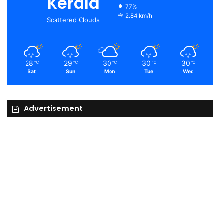
Kerala
77%
2.84 km/h
Scattered Clouds
28
29
30
30
30
℃
℃
℃
℃
℃
Sat
Sun
Mon
Tue
Wed
Advertisement