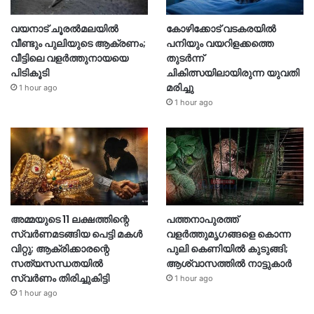
വയനാട് ചൂരൽമലയിൽ
കോഴിക്കോട് വടകരയിൽ
വീണ്ടും പുലിയുടെ ആക്രണം;
പനിയും വയറിളക്കത്തെ
വീട്ടിലെ വളർത്തുനായയെ
തുടർന്ന്
പിടികൂടി
ചികിത്സയിലായിരുന്ന യുവതി
മരിച്ചു
1 hour ago
1 hour ago
അമ്മയുടെ 11 ലക്ഷത്തിന്റെ
പത്തനാപുരത്ത്
സ്വർണമടങ്ങിയ പെട്ടി മകൾ
വളർത്തുമൃഗങ്ങളെ കൊന്ന
വിറ്റു; ആക്രിക്കാരന്റെ
പുലി കെണിയിൽ കുടുങ്ങി;
സത്യസന്ധതയിൽ
ആശ്വാസത്തിൽ നാട്ടുകാർ
സ്വർണം തിരിച്ചുകിട്ടി
1 hour ago
1 hour ago