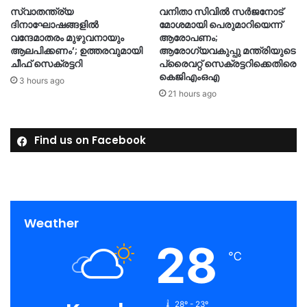
സ്വാതന്ത്ര്യ
വനിതാ സിവിൽ സർജനോട്
ദിനാഘോഷങ്ങളിൽ
മോശമായി പെരുമാറിയെന്ന്
വന്ദേമാതരം മുഴുവനായും
ആരോപണം;
ആലപിക്കണം’; ഉത്തരവുമായി
ആരോഗ്യവകുപ്പു മന്ത്രിയുടെ
ചീഫ് സെക്രട്ടറി
പ്രൈവറ്റ് സെക്രട്ടറിക്കെതിരെ
കെജിഎംഒഎ
3 hours ago
21 hours ago
Find us on Facebook
Weather
28
℃
28º - 23º