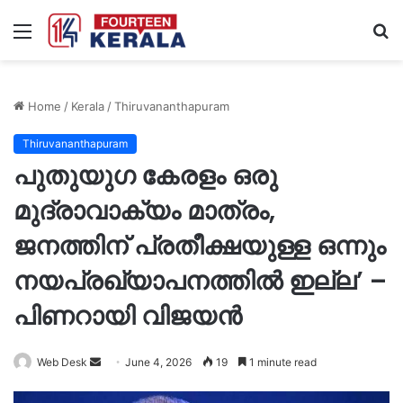
Menu
S
fo
Home
/
Kerala
/
Thiruvananthapuram
Thiruvananthapuram
പുതുയുഗ കേരളം ഒരു
മുദ്രാവാക്യം മാത്രം,
ജനത്തിന് പ്രതീക്ഷയുള്ള ഒന്നും
നയപ്രഖ്യാപനത്തിൽ ഇല്ല’ –
പിണറായി വിജയൻ
Send
Web Desk
June 4, 2026
19
1 minute read
an