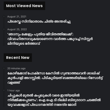
Most Viewed News
August 21, 2021
പ്രശസ്ത സിനിമാതാരം ചിത്ര അന്തരിച്ചു
August 25, 2022
‘ഞാനും മക്കളും പുതിയ ജീവിതത്തിലേക്ക്’;
വിവാഹിതനാവുകയാണെന്ന വാർത്ത പങ്കുവച്ച് സിസ്റ്റർ
ലിനിയുടെ ഭർത്താവ്
Recent New
20 minutes ago
കോഴിക്കോട് പോക്സോ കേസിൽ ഗുണ്ടാത്തലവൻ ശാഖിഷ്
കുൻപാളി അറസ്റ്റിൽ; പിടികൂടിയത് ബത്തേരിയിലെ റിസോർട്ട്
വളഞ്ഞ്
1 hour ago
ചിപ്പുകൾ മുതൽ കപ്പലുകൾ വരെ ഇന്ത്യയിൽ
നിർമ്മിക്കപ്പെടണം’; ഐ.ഐ.ടി ദില്ലി ബിരുദദാന ചടങ്ങിൽ
യുവാക്കളോട് പ്രധാനമന്ത്രി നരേന്ദ്ര മോദി