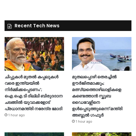
Recent Tech News
ചിപ്പുകൾ മുതൽ കപ്പലുകൾ
മുതലപ്പൊഴി തെരച്ചിൽ
വരെ ഇന്ത്യയിൽ
ഊർജിതമാക്കും;
നിർമ്മിക്കപ്പെടണം’;
മത്സ്യത്തൊഴിലാളികളെ
ഐ.ഐ.ടി ദില്ലി ബിരുദദാന
കണ്ടെത്താൻ സ്കൂബ
ചടങ്ങിൽ യുവാക്കളോട്
ഡൈവേഴ്സിനെ
പ്രധാനമന്ത്രി നരേന്ദ്ര മോദി
ഉൾപ്പെടുത്തുമെന്ന് മന്ത്രി
അബ്ദുൽ ഗഫൂർ
1 hour ago
1 hour ago