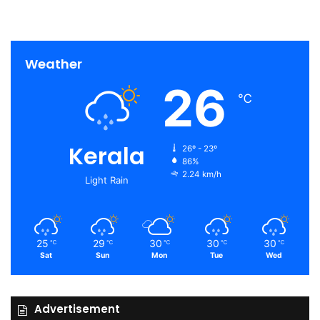
Weather
26
℃
Kerala
26º - 23º
86%
2.24 km/h
Light Rain
25
29
30
30
30
℃
℃
℃
℃
℃
Sat
Sun
Mon
Tue
Wed
Advertisement