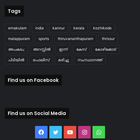
Tags
ernakulam
india
kannur
kerala
kozhikode
malappuram
sports
thiruvananthapuram
thrissur
അപകടം;
അറസ്റ്റിൽ
ഇന്ന്
കേസ്
കോഴിക്കോട്
പിടിയിൽ
പൊലീസ്
മരിച്ചു
സംസ്ഥാനത്ത്
Find us on Facebook
Find us on Social Media
Facebook
Twitter
YouTube
Instagram
WhatsApp