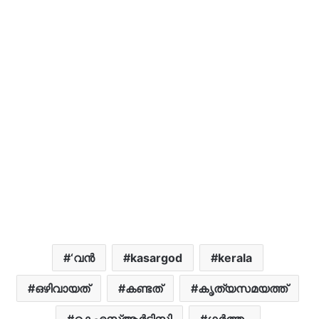
‘വന്‍
kasargod
kerala
ഒഴിവായത്
കണ്ടത്
കൃത്യസമയത്ത്
കെഎസ്ആർടിസി
ഗർത്തം