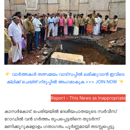
email
വാർത്തകൾ തത്സമയം വാട്സപ്പിൽ ലഭിക്കുവാൻ ഇവിടെ
ക്ലിക്ക് ചെയ്ത് ഗ്രൂപ്പിൽ അംഗമാകുക >>> JOIN NOW
Report - This News as Inappropriate
കാസർകോട്: പെരിയയിൽ ദേശീയപാതയുടെ സർവീസ്
റോഡിൽ വൻ ഗർത്തം രൂപപ്പെട്ടതിനെ തുടർന്ന്
മണിക്കൂറുകളോളം ഗതാഗതം പൂർണ്ണമായി തടസ്സപ്പെട്ടു.