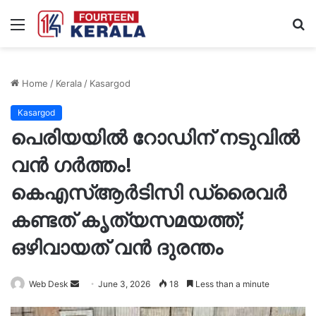
Menu
S
fo
Home
/
Kerala
/
Kasargod
Kasargod
പെരിയയിൽ റോഡിന് നടുവിൽ
വൻ ഗർത്തം!
കെഎസ്ആർടിസി ഡ്രൈവർ
കണ്ടത് കൃത്യസമയത്ത്;
ഒഴിവായത് വൻ ദുരന്തം
Send
Web Desk
June 3, 2026
18
Less than a minute
an