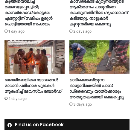
കുത്തിയൊലിച്ച്
കാസർകോട് കുറുനരിയുടെ
മലവെള്ളപ്പാച്ചിൽ;
ആക്രമണം; പശുവിനെ
കാസർഗോഡ് കോട്ടമല
കറക്കുന്നതിനിടെ ഗൃഹനാഥന്
എസ്റ്റേറ്റിന് സമീപം ഉരുൾ
കടിയേറ്റു, നാട്ടുകാർ
പൊട്ടിയതായി സംശയം
കുറുനരിയെ കൊന്നു
1 day ago
2 days ago
ശബരിമലയിലെ ദോഷങ്ങള്‍
ഓടിക്കൊണ്ടിരുന്ന
മാറാൻ പരിഹാര പൂജകൾ
ഓട്ടോറിക്ഷയിൽ പാമ്പ്;
ആരംഭിച്ച് ദേവസ്വം ബോർഡ്
ഡ്രൈവറും യാത്രക്കാരും
അത്ഭുതകരമായി രക്ഷപ്പെട്ടു
2 days ago
3 days ago
Find us on Facebook