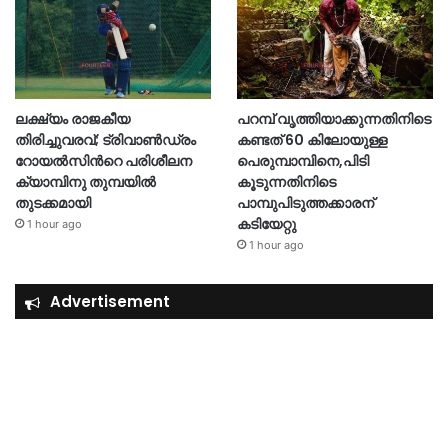
ലക്ഷ്യം രാജകീയ
പറമ്പ് വൃത്തിയാക്കുന്നതിനിടെ
തിരിച്ചുവരവ്; ട്രിവാൺഡ്രം
കണ്ടത് 60 കിലോയുള്ള
റോയൽസിന്‍റെ പരിശീലന
പെരുമ്പാമ്പിനെ,പിടി
ക്യാമ്പിനു തുമ്പയില്‍
കൂടുന്നതിനിടെ
തുടക്കമായി
പാമ്പുപിടുത്തക്കാരന്
കടിയേറ്റു
1 hour ago
1 hour ago
Advertisement