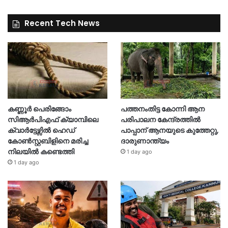
Recent Tech News
കണ്ണൂർ പെരിങ്ങോം
പത്തനംതിട്ട കോന്നി ആന
സിആർപിഎഫ് ക്യാമ്പിലെ
പരിപാലന കേന്ദ്രത്തിൽ
ക്വാർട്ടേഴ്സിൽ ഹെഡ്
പാപ്പാന് ആനയുടെ കുത്തേറ്റു,
കോൺസ്റ്റബിളിനെ മരിച്ച
ദാരുണാന്ത്യം
നിലയിൽ കണ്ടെത്തി
1 day ago
1 day ago