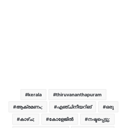
kerala
thiruvananthapuram
ആക്രമണം;
എഞ്ചിനീയറിങ്
ഒരു
കാഴ്ച;
കോളേജിൽ
നഷ്ടപ്പെട്ടു;