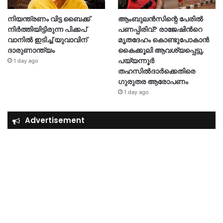
നിയന്ത്രണം വിട്ട ബൈക്ക്
ആംബുലൻസിന്റെ പേരിൽ
നിർത്തിയിട്ടിരുന്ന പിക്കപ്
പണപ്പിരിവ്? രാജേഷിന്‍റെ
വാനിൽ ഇടിച്ച് യുവാവിന്
മൃതദേഹം കൊണ്ടുപോകാൻ
ദാരുണാന്ത്യം
കൈക്കൂലി ആവശ്യപ്പെട്ടു,
പയ്യന്നൂർ
1 day ago
തഹസിൽദാർക്കെതിരെ
ഗുരുതര ആരോപണം
1 day ago
Advertisement