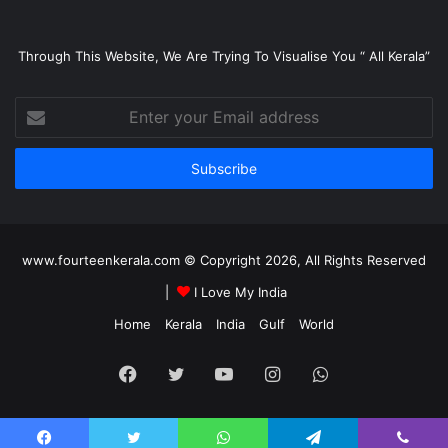
Through This Website, We Are Trying To Visualise You “ All Kerala”
Enter
your
Email
address
www.fourteenkerala.com © Copyright 2026, All Rights Reserved
|
I Love My India
Home
Kerala
India
Gulf
World
Facebook
Twitter
YouTube
Instagram
WhatsApp