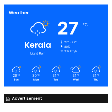
Weather
27
℃
Kerala
27º - 22º
80%
3.17 km/h
Light Rain
26
30
31
31
31
℃
℃
℃
℃
℃
Sun
Mon
Tue
Wed
Thu
Advertisement