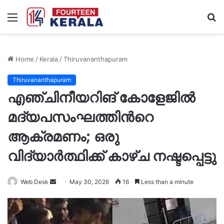
Menu
S
fo
Home
/
Kerala
/
Thiruvananthapuram
Thiruvananthapuram
എഞ്ചിനീയറിങ് കോളേജിൽ
മദ്യപസംഘത്തിന്‍റെ
ആക്രമണം; ഒരു
വിദ്യാർത്ഥിക്ക് കാഴ്ച നഷ്ടപ്പെട്ടു
Send
Web Desk
May 30, 2026
16
Less than a minute
an
email