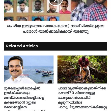
പെരിയ ഇരട്ടക്കൊലപാതക കേസ്, നാല് പ്രതികളുടെ
പരോൾ താൽക്കാലികമായി തടഞ്ഞു
Related Articles
മുതലപ്പൊഴി തെരച്ചിൽ
പറമ്പ് വൃത്തിയാക്കുന്നതിനിടെ
ഊർജിതമാക്കും;
കണ്ടത് 60 കിലോയുള്ള
മത്സ്യത്തൊഴിലാളികളെ
പെരുമ്പാമ്പിനെ,പിടി
കണ്ടെത്താൻ സ്കൂബ
കൂടുന്നതിനിടെ
ഡൈവേഴ്സിനെ
പാമ്പുപിടുത്തക്കാരന് കടിയേറ്റു