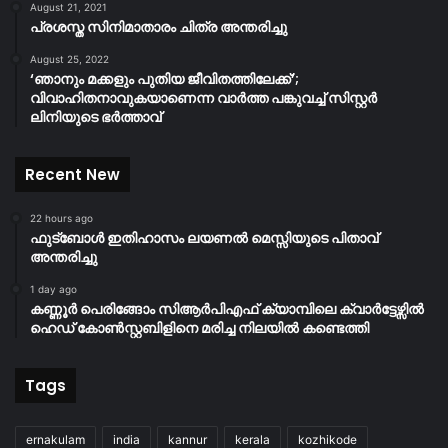
August 21, 2021
പ്രശസ്ത സിനിമാതാരം ചിത്ര അന്തരിച്ചു
August 25, 2022
‘ഞാനും മക്കളും പുതിയ ജീവിതത്തിലേക്ക്’;
വിവാഹിതനാവുകയാണെന്ന വാർത്ത പങ്കുവച്ച് സിസ്റ്റർ
ലിനിയുടെ ഭർത്താവ്
Recent New
22 hours ago
ഫുട്ബോൾ ഇതിഹാസം ലയണൽ മെസ്സിയുടെ പിതാവ്
അന്തരിച്ചു
1 day ago
കണ്ണൂർ പെരിങ്ങോം സിആർപിഎഫ് ക്യാമ്പിലെ ക്വാർട്ടേഴ്സിൽ
ഹെഡ് കോൺസ്റ്റബിളിനെ മരിച്ച നിലയിൽ കണ്ടെത്തി
Tags
ernakulam
india
kannur
kerala
kozhikode