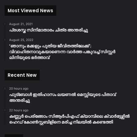
Most Viewed News
August 21, 2021
പ്രശസ്ത സിനിമാതാരം ചിത്ര അന്തരിച്ചു
August 25, 2022
‘ഞാനും മക്കളും പുതിയ ജീവിതത്തിലേക്ക്’;
വിവാഹിതനാവുകയാണെന്ന വാർത്ത പങ്കുവച്ച് സിസ്റ്റർ
ലിനിയുടെ ഭർത്താവ്
Recent New
20 hours ago
ഫുട്ബോൾ ഇതിഹാസം ലയണൽ മെസ്സിയുടെ പിതാവ്
അന്തരിച്ചു
22 hours ago
കണ്ണൂർ പെരിങ്ങോം സിആർപിഎഫ് ക്യാമ്പിലെ ക്വാർട്ടേഴ്സിൽ
ഹെഡ് കോൺസ്റ്റബിളിനെ മരിച്ച നിലയിൽ കണ്ടെത്തി