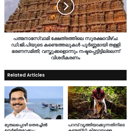
പത്മനാഭസ്വാമി ക്ഷേത്രത്തിലെ സുരക്ഷാവീഴ്ച:
ഡി.ജി.പിയുടെ കണ്ടെത്തലുകൾ പൂർണ്ണമായി തള്ളി
ഭരണസമിതി; വസ്തുക്കളൊന്നും നഷ്ടപ്പെട്ടിട്ടില്ലെന്ന്
വിശദീകരണം
Related Articles
മുതലപ്പൊഴി തെരച്ചിൽ
പറമ്പ് വൃത്തിയാക്കുന്നതിനിടെ
ഊർജിതമാക്കും;
കണ്ടത് 60 കിലോയുള്ള