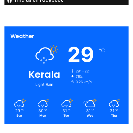
Find us on Facebook
Weather
29
℃
Kerala
29º - 22º
76%
3.26 km/h
Light Rain
29
30
31
31
31
℃
℃
℃
℃
℃
Sun
Mon
Tue
Wed
Thu