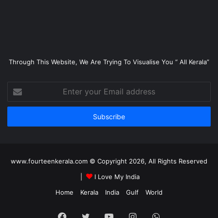
Through This Website, We Are Trying To Visualise You “ All Kerala”
Enter
your
Email
address
www.fourteenkerala.com © Copyright 2026, All Rights Reserved
|
I Love My India
Home
Kerala
India
Gulf
World
Facebook
Twitter
YouTube
Instagram
WhatsApp