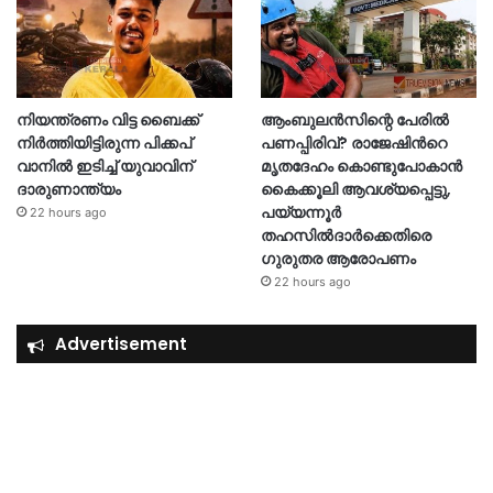
നിയന്ത്രണം വിട്ട ബൈക്ക്
ആംബുലൻസിന്റെ പേരിൽ
നിർത്തിയിട്ടിരുന്ന പിക്കപ്
പണപ്പിരിവ്? രാജേഷിന്‍റെ
വാനിൽ ഇടിച്ച് യുവാവിന്
മൃതദേഹം കൊണ്ടുപോകാൻ
ദാരുണാന്ത്യം
കൈക്കൂലി ആവശ്യപ്പെട്ടു,
പയ്യന്നൂർ
22 hours ago
തഹസിൽദാർക്കെതിരെ
ഗുരുതര ആരോപണം
22 hours ago
Advertisement