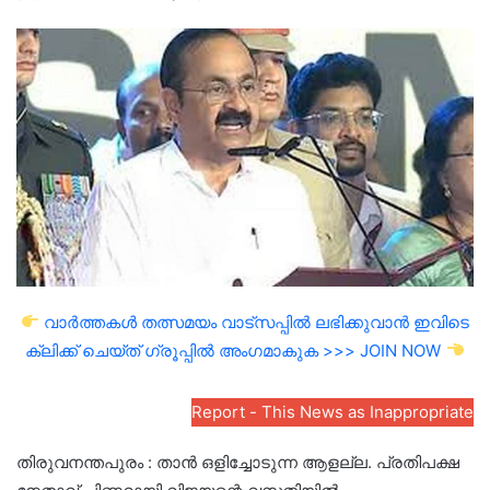
an
email
വാർത്തകൾ തത്സമയം വാട്സപ്പിൽ ലഭിക്കുവാൻ ഇവിടെ
ക്ലിക്ക് ചെയ്ത് ഗ്രൂപ്പിൽ അംഗമാകുക >>> JOIN NOW
Report - This News as Inappropriate
തിരുവനന്തപുരം : താൻ ഒളിച്ചോടുന്ന ആളല്ല. പ്രതിപക്ഷ