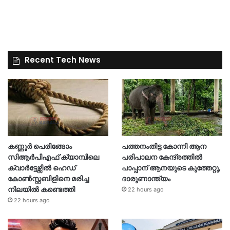
Recent Tech News
കണ്ണൂർ പെരിങ്ങോം
പത്തനംതിട്ട കോന്നി ആന
സിആർപിഎഫ് ക്യാമ്പിലെ
പരിപാലന കേന്ദ്രത്തിൽ
ക്വാർട്ടേഴ്സിൽ ഹെഡ്
പാപ്പാന് ആനയുടെ കുത്തേറ്റു,
കോൺസ്റ്റബിളിനെ മരിച്ച
ദാരുണാന്ത്യം
നിലയിൽ കണ്ടെത്തി
22 hours ago
22 hours ago