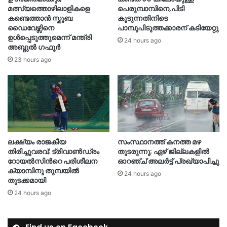
മത്സ്യത്തൊഴിലാളികളെ
പെരുമ്പാമ്പിനെ,പിടി
കണ്ടെത്താൻ സ്കൂബ
കൂടുന്നതിനിടെ
ഡൈവേഴ്സിനെ
പാമ്പുപിടുത്തക്കാരന് കടിയേറ്റു
ഉൾപ്പെടുത്തുമെന്ന് മന്ത്രി
24 hours ago
അബ്ദുൽ ഗഫൂർ
23 hours ago
ലക്ഷ്യം രാജകീയ
സംസ്ഥാനത്ത് കനത്ത മഴ
തിരിച്ചുവരവ്; ട്രിവാൺഡ്രം
തുടരുന്നു; ഏഴ് ജില്ലകളിൽ
റോയൽസിന്‍റെ പരിശീലന
ഓറഞ്ച് അലർട്ട് പ്രഖ്യാപിച്ചു
ക്യാമ്പിനു തുമ്പയില്‍
24 hours ago
തുടക്കമായി
24 hours ago