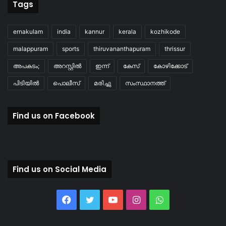
Tags
ernakulam
india
kannur
kerala
kozhikode
malappuram
sports
thiruvananthapuram
thrissur
അപകടം;
അറസ്റ്റിൽ
ഇന്ന്
കേസ്
കോഴിക്കോട്
പിടിയിൽ
പൊലീസ്
മരിച്ചു
സംസ്ഥാനത്ത്
Find us on Facebook
Find us on Social Media
Facebook
Twitter
YouTube
Instagram
WhatsApp