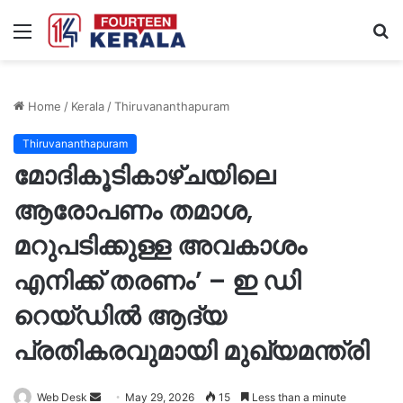
Menu
S
fo
Home
/
Kerala
/
Thiruvananthapuram
Thiruvananthapuram
മോദികൂടികാഴ്ചയിലെ
ആരോപണം തമാശ,
മറുപടിക്കുള്ള അവകാശം
എനിക്ക് തരണം’ – ഇ ഡി
റെയ്‌ഡിൽ ആദ്യ
പ്രതികരവുമായി മുഖ്യമന്ത്രി
Send
Web Desk
May 29, 2026
15
Less than a minute