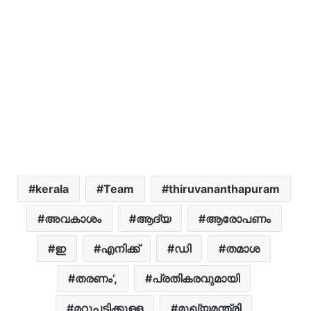
kerala
Team
thiruvananthapuram
അവകാശം
ആദ്യ
ആരോപണം
ഇ
എനിക്ക്
ഡി
തമാശ
തരണം’,
പ്രതികരവുമായി
മറുപടിക്കുള്ള
മുഖ്യമന്ത്രി