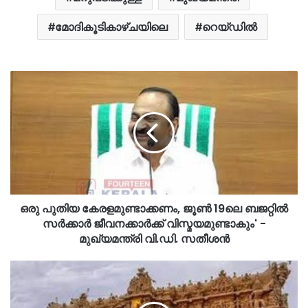
മോദികൂടികാഴ്ചയിലെ
റെയ്ഡില്‍
ഒരു പുതിയ കേരളമുണ്ടാക്കണം, ജൂണ്‍ 19ലെ ബജറ്റിൽ
സർക്കാർ ജീവനക്കാർക്ക് വിസ്മയമുണ്ടാകും' -
മുഖ്യമന്ത്രി വി.ഡി. സതീശൻ