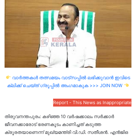
email
വാർത്തകൾ തത്സമയം വാട്സപ്പിൽ ലഭിക്കുവാൻ ഇവിടെ
ക്ലിക്ക് ചെയ്ത് ഗ്രൂപ്പിൽ അംഗമാകുക >>> JOIN NOW
Report - This News as Inappropriate
തിരുവനന്തപുരം: കഴിഞ്ഞ 10 വർഷക്കാലം സർക്കാർ
ജീവനക്കാരോട് ഭരണകൂടം കാണിച്ചത് കടുത്ത
ക്രൂരതയാണെന്ന് മുഖ്യമന്ത്രി വി.ഡി. സതീശൻ. എൻജിഒ