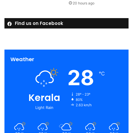
20 hours ago
Find us on Facebook
Weather
28
℃
Kerala
28º - 23º
80%
2.63 km/h
Light Rain