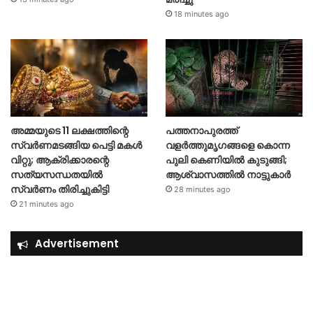
18 minutes ago
അമ്മയുടെ 11 ലക്ഷത്തിന്റെ
പത്തനാപുരത്ത്
സ്വർണമടങ്ങിയ പെട്ടി മകൾ
വളർത്തുമൃഗങ്ങളെ കൊന്ന
വിറ്റു; ആക്രിക്കാരന്റെ
പുലി കെണിയിൽ കുടുങ്ങി;
സത്യസന്ധതയിൽ
ആശ്വാസത്തിൽ നാട്ടുകാർ
സ്വർണം തിരിച്ചുകിട്ടി
28 minutes ago
21 minutes ago
Advertisement