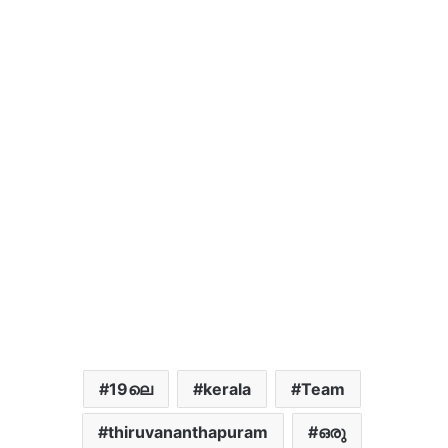
19ലെ
kerala
Team
thiruvananthapuram
ഒരു