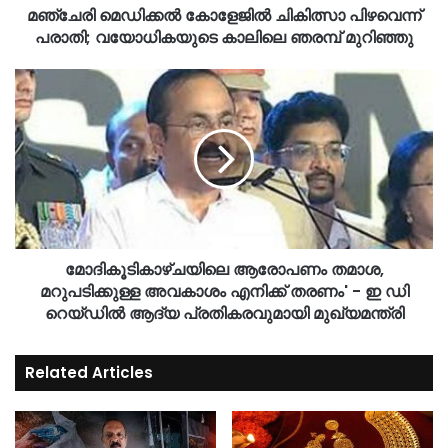
മഞ്ചേരി മെഡിക്കൽ കോളേജിൽ ചികിത്സാ പിഴവെന്ന്
പരാതി; വയോധികയുടെ കാലിലെ ഞരമ്പ് മുറിഞ്ഞു
മോദികൂടികാഴ്ചയിലെ ആരോപണം തമാശ,
മറുപടിക്കുള്ള അവകാശം എനിക്ക് തരണം' - ഇ ഡി
റെയ്‌ഡിൽ ആദ്യ പ്രതികരവുമായി മുഖ്യമന്ത്രി
Related Articles