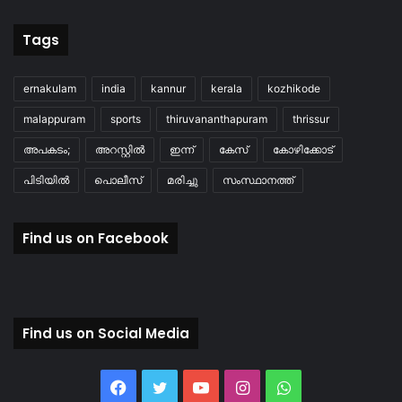
Tags
ernakulam
india
kannur
kerala
kozhikode
malappuram
sports
thiruvananthapuram
thrissur
അപകടം;
അറസ്റ്റിൽ
ഇന്ന്
കേസ്
കോഴിക്കോട്
പിടിയിൽ
പൊലീസ്
മരിച്ചു
സംസ്ഥാനത്ത്
Find us on Facebook
Find us on Social Media
Facebook
Twitter
YouTube
Instagram
WhatsApp