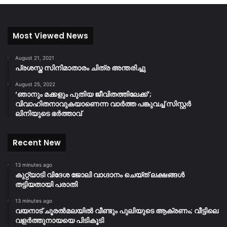
Most Viewed News
August 21, 2021
പ്രശസ്ത സിനിമാതാരം ചിത്ര അന്തരിച്ചു
August 25, 2022
‘ഞാനും മക്കളും പുതിയ ജീവിതത്തിലേക്ക്’;
വിവാഹിതനാവുകയാണെന്ന വാർത്ത പങ്കുവച്ച് സിസ്റ്റർ
ലിനിയുടെ ഭർത്താവ്
Recent New
13 minutes ago
കുറ്റ്യാടി വിദേശ ജോലി വാഗ്ദാനം ചെയ്ത് ലക്ഷങ്ങൾ
തട്ടിയതായി പരാതി
13 minutes ago
വയനാട് ചൂരൽമലയിൽ വീണ്ടും പുലിയുടെ ആക്രണം; വീട്ടിലെ
വളർത്തുനായയെ പിടികൂടി