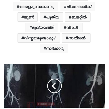
കേരളമുണ്ടാക്കണം,
ജീവനക്കാര്‍ക്ക്
ജൂൺ
പുതിയ
ബജറ്റിൽ
മുഖ്യമന്ത്രി
വി.ഡി.
വിസ്മയമുണ്ടാകും’
സതീശൻ,
സർക്കാർ;