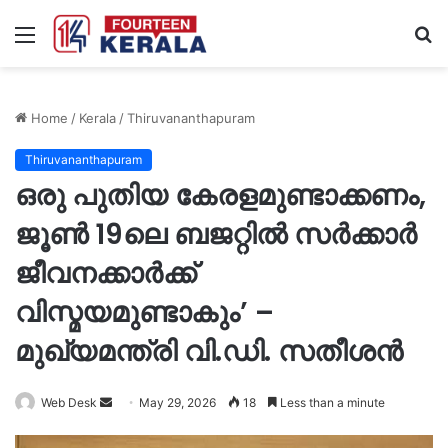
Menu
S
fo
Home
/
Kerala
/
Thiruvananthapuram
Thiruvananthapuram
ഒരു പുതിയ കേരളമുണ്ടാക്കണം,
ജൂണ്‍ 19ലെ ബജറ്റിൽ സർക്കാർ
ജീവനക്കാർക്ക്
വിസ്മയമുണ്ടാകും’ –
മുഖ്യമന്ത്രി വി.ഡി. സതീശൻ
Send
Web Desk
May 29, 2026
18
Less than a minute
an