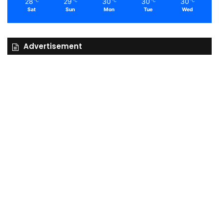
28
29
30
30
30
℃
℃
℃
℃
℃
Sat
Sun
Mon
Tue
Wed
Advertisement