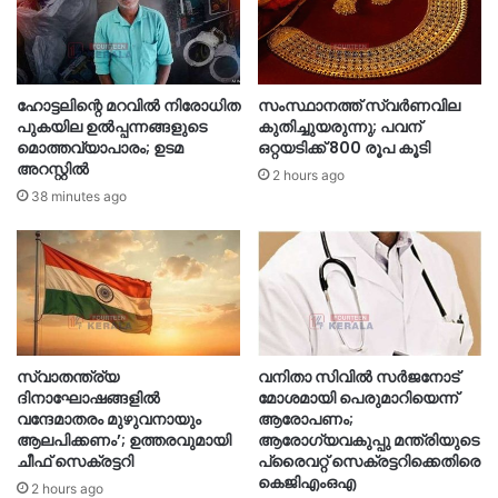
ഹോട്ടലിന്റെ മറവിൽ നിരോധിത
സംസ്ഥാനത്ത് സ്വർണവില
പുകയില ഉൽപ്പന്നങ്ങളുടെ
കുതിച്ചുയരുന്നു; പവന്
മൊത്തവ്യാപാരം; ഉടമ
ഒറ്റയടിക്ക് 800 രൂപ കൂടി
അറസ്റ്റിൽ
2 hours ago
38 minutes ago
സ്വാതന്ത്ര്യ
വനിതാ സിവിൽ സർജനോട്
ദിനാഘോഷങ്ങളിൽ
മോശമായി പെരുമാറിയെന്ന്
വന്ദേമാതരം മുഴുവനായും
ആരോപണം;
ആലപിക്കണം’; ഉത്തരവുമായി
ആരോഗ്യവകുപ്പു മന്ത്രിയുടെ
ചീഫ് സെക്രട്ടറി
പ്രൈവറ്റ് സെക്രട്ടറിക്കെതിരെ
കെജിഎംഒഎ
2 hours ago