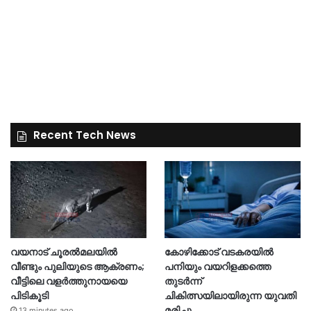
Recent Tech News
വയനാട് ചൂരൽമലയിൽ
കോഴിക്കോട് വടകരയിൽ
വീണ്ടും പുലിയുടെ ആക്രണം;
പനിയും വയറിളക്കത്തെ
വീട്ടിലെ വളർത്തുനായയെ
തുടർന്ന്
പിടികൂടി
ചികിത്സയിലായിരുന്ന യുവതി
മരിച്ചു
13 minutes ago