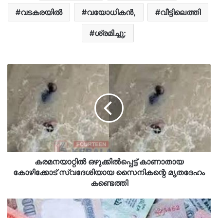
വടകരയിൽ
വയോധികൻ,
വീട്ടിലെത്തി
ശ്രമിച്ചു;
കരമനയാറ്റിൽ ഒഴുക്കിൽപ്പെട്ട് കാണാതായ
കോഴിക്കോട് സ്വദേശിയായ സൈനികന്റെ മൃതദേഹം
കണ്ടെത്തി