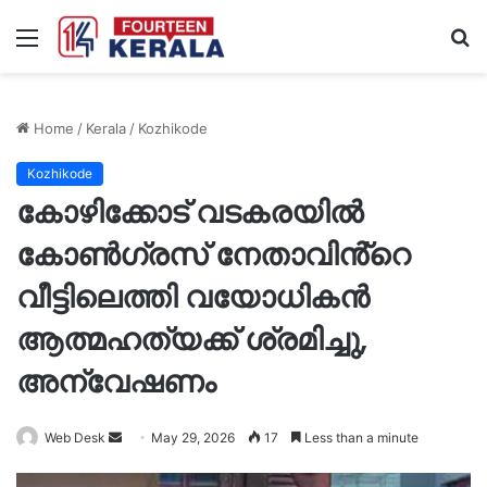
Menu
S
fo
Home
/
Kerala
/
Kozhikode
Kozhikode
കോഴിക്കോട് വടകരയിൽ
കോൺഗ്രസ് നേതാവിൻ്റെ
വീട്ടിലെത്തി വയോധികൻ
ആത്മഹത്യക്ക് ശ്രമിച്ചു,
അന്വേഷണം
Send
Web Desk
May 29, 2026
17
Less than a minute
an