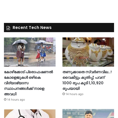
Recent Tech News
കോഴിക്കോട് പ്രൊഫഷണൽ
തണുക്കാതെ സ്വർണവില…!
കോളെജുകൾ ഒഴികെ
വൈകീട്ടും കുതിപ്പ്; പവന്
വിദ്യാഭ്യാസ
1000 രൂപ കൂടി 1,10,920
സ്ഥാപനങ്ങൾക്ക് നാളെ
രൂപയായി
അവധി
14 hours ago
14 hours ago