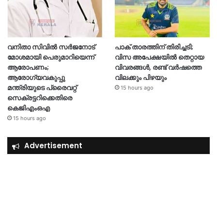
വനിതാ സിവിൽ സർജനോട്
പാക് താരത്തിന് തിരിച്ചടി;
മോശമായി പെരുമാറിയെന്ന്
വിസ അപേക്ഷയിൽ തെറ്റായ
ആരോപണം;
വിവരങ്ങൾ, രണ്ട് വർഷത്തെ
ആരോഗ്യവകുപ്പു
വിലക്കും പിഴയും
മന്ത്രിയുടെ പ്രൈവറ്റ്
15 hours ago
സെക്രട്ടറിക്കെതിരെ
കെജിഎംഒഎ
15 hours ago
Advertisement