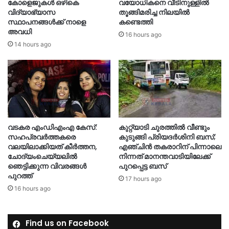
കോളെജുകൾ ഒഴികെ
വയോധികനെ വീടിനുള്ളിൽ
വിദ്യാഭ്യാസ
തൂങ്ങിമരിച്ച നിലയിൽ
സ്ഥാപനങ്ങൾക്ക് നാളെ
കണ്ടെത്തി
അവധി
16 hours ago
14 hours ago
വടകര എംഡിഎംഎ കേസ്:
കുറ്റ്യാടി ചുരത്തിൽ വീണ്ടും
സഹപ്രവർത്തകരെ
കുടുങ്ങി പ്രിയദർശിനി ബസ്;
വലയിലാക്കിയത് കീർത്തന,
എഞ്ചിൻ തകരാറിന് പിന്നാലെ
ചോദ്യംചെയ്യലിൽ
നിന്നത് മാനന്തവാടിയിലേക്ക്
ഞെട്ടിക്കുന്ന വിവരങ്ങൾ
പുറപ്പെട്ട ബസ്
പുറത്ത്
17 hours ago
16 hours ago
Find us on Facebook