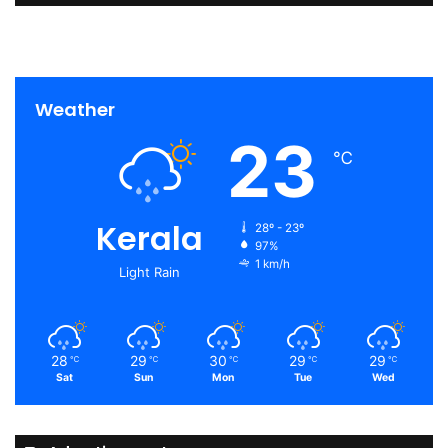
Weather
23
℃
Kerala
28º - 23º
97%
1 km/h
Light Rain
28
29
30
29
29
℃
℃
℃
℃
℃
Sat
Sun
Mon
Tue
Wed