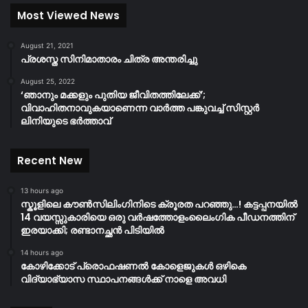
Most Viewed News
August 21, 2021
പ്രശസ്ത സിനിമാതാരം ചിത്ര അന്തരിച്ചു
August 25, 2022
‘ഞാനും മക്കളും പുതിയ ജീവിതത്തിലേക്ക്’;
വിവാഹിതനാവുകയാണെന്ന വാർത്ത പങ്കുവച്ച് സിസ്റ്റർ
ലിനിയുടെ ഭർത്താവ്
Recent New
13 hours ago
സ്കൂളിലെ കൗൺസിലിംഗിനിടെ ക്രൂരത പറഞ്ഞു…! കട്ടപ്പനയിൽ
14 വയസ്സുകാരിയെ ഒരു വർഷത്തോളംലൈംഗിക പീഡനത്തിന്
ഇരയാക്കി; രണ്ടാനച്ഛൻ പിടിയിൽ
14 hours ago
കോഴിക്കോട് പ്രൊഫഷണൽ കോളെജുകൾ ഒഴികെ
വിദ്യാഭ്യാസ സ്ഥാപനങ്ങൾക്ക് നാളെ അവധി