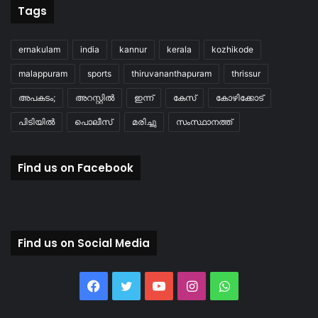
Tags
ernakulam
india
kannur
kerala
kozhikode
malappuram
sports
thiruvananthapuram
thrissur
അപകടം;
അറസ്റ്റിൽ
ഇന്ന്
കേസ്
കോഴിക്കോട്
പിടിയിൽ
പൊലീസ്
മരിച്ചു
സംസ്ഥാനത്ത്
Find us on Facebook
Find us on Social Media
Facebook
Twitter
YouTube
Instagram
WhatsApp