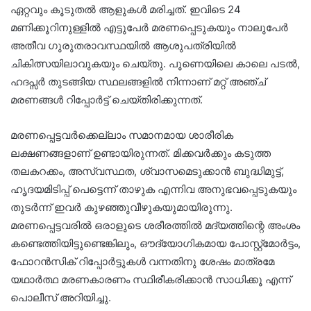
ഏറ്റവും കൂടുതൽ ആളുകൾ മരിച്ചത്. ഇവിടെ 24
മണിക്കൂറിനുള്ളിൽ എട്ടുപേർ മരണപ്പെടുകയും നാലുപേർ
അതീവ ഗുരുതരാവസ്ഥയിൽ ആശുപത്രിയിൽ
ചികിത്സയിലാവുകയും ചെയ്തു. പൂണെയിലെ കാലെ പടൽ,
ഹദപ്സർ തുടങ്ങിയ സ്ഥലങ്ങളിൽ നിന്നാണ് മറ്റ് അഞ്ച്
മരണങ്ങൾ റിപ്പോർട്ട് ചെയ്തിരിക്കുന്നത്.
മരണപ്പെട്ടവർക്കെല്ലാം സമാനമായ ശാരീരിക
ലക്ഷണങ്ങളാണ് ഉണ്ടായിരുന്നത്. മിക്കവർക്കും കടുത്ത
തലകറക്കം, അസ്വസ്ഥത, ശ്വാസമെടുക്കാൻ ബുദ്ധിമുട്ട്,
ഹൃദയമിടിപ്പ് പെട്ടെന്ന് താഴുക എന്നിവ അനുഭവപ്പെടുകയും
തുടർന്ന് ഇവർ കുഴഞ്ഞുവീഴുകയുമായിരുന്നു.
മരണപ്പെട്ടവരിൽ ഒരാളുടെ ശരീരത്തിൽ മദ്യത്തിന്റെ അംശം
കണ്ടെത്തിയിട്ടുണ്ടെങ്കിലും, ഔദ്യോഗികമായ പോസ്റ്റ്‌മോർട്ടം,
ഫോറൻസിക് റിപ്പോർട്ടുകൾ വന്നതിനു ശേഷം മാത്രമേ
യഥാർത്ഥ മരണകാരണം സ്ഥിരീകരിക്കാൻ സാധിക്കൂ എന്ന്
പൊലീസ് അറിയിച്ചു.