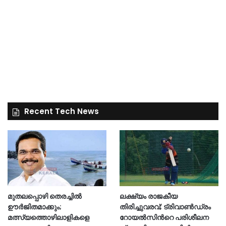
Recent Tech News
മുതലപ്പൊഴി തെരച്ചിൽ
ലക്ഷ്യം രാജകീയ
ഊർജിതമാക്കും;
തിരിച്ചുവരവ്; ട്രിവാൺഡ്രം
മത്സ്യത്തൊഴിലാളികളെ
റോയൽസിന്‍റെ പരിശീലന