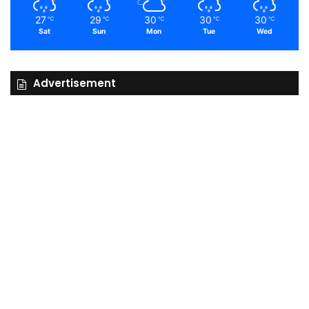
27
29
30
30
30
℃
℃
℃
℃
℃
Sat
Sun
Mon
Tue
Wed
Advertisement