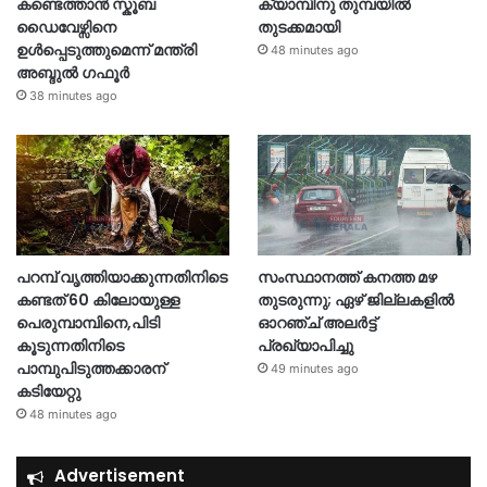
കണ്ടെത്താൻ സ്കൂബ
ക്യാമ്പിനു തുമ്പയില്‍
ഡൈവേഴ്സിനെ
തുടക്കമായി
ഉൾപ്പെടുത്തുമെന്ന് മന്ത്രി
48 minutes ago
അബ്ദുൽ ഗഫൂർ
38 minutes ago
പറമ്പ് വൃത്തിയാക്കുന്നതിനിടെ
സംസ്ഥാനത്ത് കനത്ത മഴ
കണ്ടത് 60 കിലോയുള്ള
തുടരുന്നു; ഏഴ് ജില്ലകളിൽ
പെരുമ്പാമ്പിനെ,പിടി
ഓറഞ്ച് അലർട്ട്
കൂടുന്നതിനിടെ
പ്രഖ്യാപിച്ചു
പാമ്പുപിടുത്തക്കാരന്
49 minutes ago
കടിയേറ്റു
48 minutes ago
Advertisement