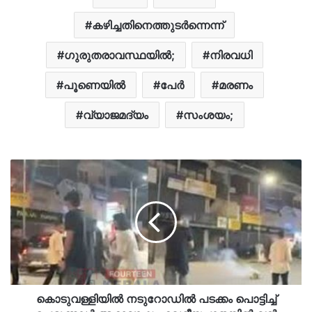
കഴിച്ചതിനെത്തുടർന്നെന്ന്
ഗുരുതരാവസ്ഥയിൽ;
നിരവധി
പൂണെയിൽ
പേർ
മരണം
വ്യാജമദ്യം
സംശയം;
കൊടുവള്ളിയിൽ നടുറോഡിൽ പടക്കം പൊട്ടിച്ച്