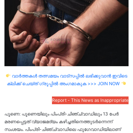
email
വാർത്തകൾ തത്സമയം വാട്സപ്പിൽ ലഭിക്കുവാൻ ഇവിടെ
ക്ലിക്ക് ചെയ്ത് ഗ്രൂപ്പിൽ അംഗമാകുക >>> JOIN NOW
Report - This News as Inappropriate
പൂണെ: പൂണെയിലും പിംപ്രി-ചിഞ്ച്‌വാഡിലും 13 പേർ
മരണപ്പെട്ടത് വ്യാജമദ്യം കഴിച്ചതിനെത്തുടർന്നെന്ന്
സംശയം. പിംപ്രി-ചിഞ്ച്‌വാഡിലെ ഫുഗേവാഡിയിലാണ്