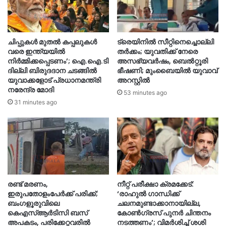
ചിപ്പുകൾ മുതൽ കപ്പലുകൾ
ട്രെയിനിൽ സീറ്റിനെച്ചൊല്ലി
വരെ ഇന്ത്യയിൽ
തർക്കം; യുവതിക്ക് നേരെ
നിർമ്മിക്കപ്പെടണം’; ഐ.ഐ.ടി
അസഭ്യവർഷം, ബെൽറ്റൂരി
ദില്ലി ബിരുദദാന ചടങ്ങിൽ
ഭീഷണി; മുംബൈയിൽ യുവാവ്
യുവാക്കളോട് പ്രധാനമന്ത്രി
അറസ്റ്റിൽ
നരേന്ദ്ര മോദി
53 minutes ago
31 minutes ago
രണ്ട് മരണം,
നീറ്റ് പരീക്ഷാ ക്രമക്കേട്:
ഇരുപതോളംപേർക്ക് പരിക്ക്;
‘രാഹുൽ ഗാന്ധിക്ക്
ബംഗളൂരുവിലെ
ചലനമുണ്ടാക്കാനായില്ല,
കെഎസ്ആർടിസി ബസ്
കോൺഗ്രസ് പുനർ ചിന്തനം
അപകടം, പരിക്കേറ്റവരിൽ
നടത്തണം’; വിമർശിച്ച് ശശി