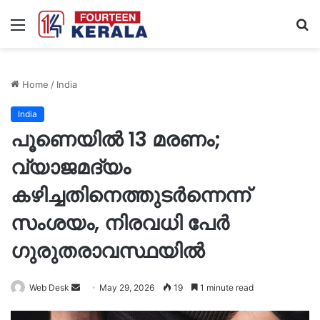
Menu
S
fo
Home
/
India
India
പൂണെയിൽ 13 മരണം;
വ്യാജമദ്യം
കഴിച്ചതിനെത്തുടർന്നെന്ന്
സംശയം, നിരവധി പേർ
ഗുരുതരാവസ്ഥയിൽ
Send
Web Desk
May 29, 2026
19
1 minute read
an