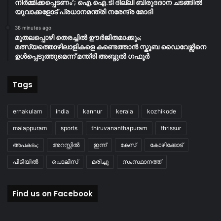
നിർമ്മിക്കപ്പെടണം’; ഐ.ഐ.ടി ദില്ലി ബിരുദദാന ചടങ്ങിൽ
യുവാക്കളോട് പ്രധാനമന്ത്രി നരേന്ദ്ര മോദി
38 minutes ago
മുതലപ്പൊഴി തെരച്ചിൽ ഊർജിതമാക്കും;
മത്സ്യത്തൊഴിലാളികളെ കണ്ടെത്താൻ സ്കൂബ ഡൈവേഴ്സിനെ
ഉൾപ്പെടുത്തുമെന്ന് മന്ത്രി അബ്ദുൽ ഗഫൂർ
Tags
ernakulam
india
kannur
kerala
kozhikode
malappuram
sports
thiruvananthapuram
thrissur
അപകടം;
അറസ്റ്റിൽ
ഇന്ന്
കേസ്
കോഴിക്കോട്
പിടിയിൽ
പൊലീസ്
മരിച്ചു
സംസ്ഥാനത്ത്
Find us on Facebook