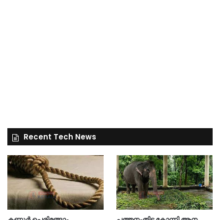
Recent Tech News
കണ്ണൂർ പെരിങ്ങോം
പത്തനംതിട്ട കോന്നി ആന