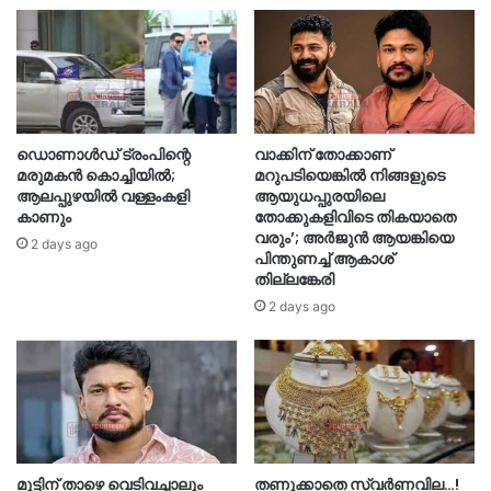
ഡൊണാൾഡ് ട്രംപിന്റെ
വാക്കിന് തോക്കാണ്
മരുമകൻ കൊച്ചിയിൽ;
മറുപടിയെങ്കില്‍ നിങ്ങളുടെ
ആലപ്പുഴയിൽ വള്ളംകളി
ആയുധപ്പുരയിലെ
കാണും
തോക്കുകളിവിടെ തികയാതെ
വരും’; അര്‍ജുന്‍ ആയങ്കിയെ
2 days ago
പിന്തുണച്ച് ആകാശ്
തില്ലങ്കേരി
2 days ago
മുട്ടിന് താഴെ വെടിവച്ചാലും
തണുക്കാതെ സ്വർണവില…!