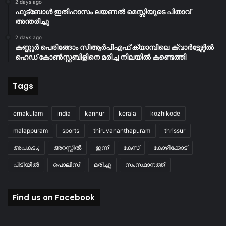
2 days ago
ഫുട്ബോൾ ഇതിഹാസം ലയണൽ മെസ്സിയുടെ പിതാവ്
അന്തരിച്ചു
2 days ago
കണ്ണൂർ പെരിങ്ങോം സിആർപിഎഫ് ക്യാമ്പിലെ ക്വാർട്ടേഴ്സിൽ
ഹെഡ് കോൺസ്റ്റബിളിനെ മരിച്ച നിലയിൽ കണ്ടെത്തി
Tags
ernakulam
india
kannur
kerala
kozhikode
malappuram
sports
thiruvananthapuram
thrissur
അപകടം;
അറസ്റ്റിൽ
ഇന്ന്
കേസ്
കോഴിക്കോട്
പിടിയിൽ
പൊലീസ്
മരിച്ചു
സംസ്ഥാനത്ത്
Find us on Facebook