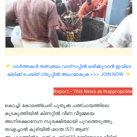
വാർത്തകൾ തത്സമയം വാട്സപ്പിൽ ലഭിക്കുവാൻ ഇവിടെ
ക്ലിക്ക് ചെയ്ത് ഗ്രൂപ്പിൽ അംഗമാകുക >>> JOIN NOW
Report - This News as Inappropriate
കൊച്ചി: കോലഞ്ചേരി പൂതൃക്ക പഞ്ചായത്തിലെ
കുടകുത്തിയിൽ കിണറ്റിൽ വീണ വീട്ടമ്മയെ
അഗ്നിരക്ഷാസേന സുരക്ഷിതമായി പുറത്തെടുത്തു.
തവളച്ചാൽ കുഴിയിൽ ശാന്ത (57) ആണ്