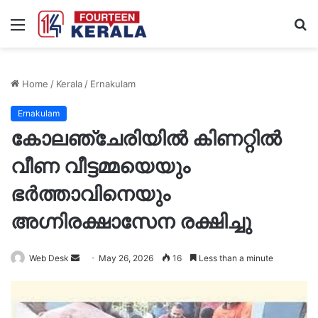
Menu
S
fo
Home
/
Kerala
/
Ernakulam
Ernakulam
കോലഞ്ചേരിയിൽ കിണറ്റിൽ
വീണ വീട്ടമ്മയെയും
ഭർത്താവിനെയും
അഗ്നിരക്ഷാസേന രക്ഷിച്ചു
Send
Web Desk
May 26, 2026
16
Less than a minute
an
email