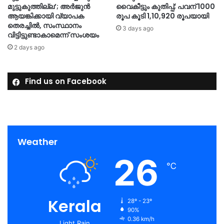
മുട്ടുകുത്തില്ല’; അർജുൻ
വൈകീട്ടും കുതിപ്പ്; പവന് 1000
ആയങ്കിക്കായി വ്യാപക
രൂപ കൂടി 1,10,920 രൂപയായി
തെരച്ചിൽ, സംസ്ഥാനം
3 days ago
വിട്ടിട്ടുണ്ടാകാമെന്ന് സംശയം
2 days ago
Find us on Facebook
Weather
26
℃
Kerala
28º - 23º
90%
0.36 km/h
Light Rain