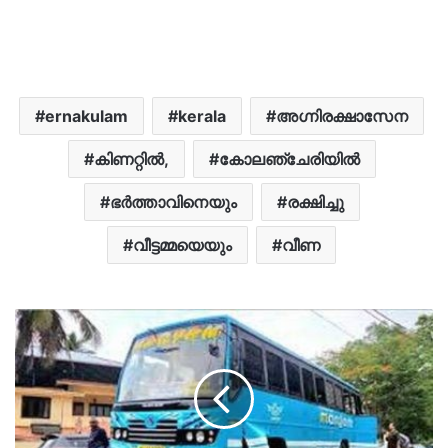
ernakulam
kerala
അഗ്നിരക്ഷാസേന
കിണറ്റിൽ,
കോലഞ്ചേരിയിൽ
ഭർത്താവിനെയും
രക്ഷിച്ചു
വീട്ടമ്മയെയും
വീണ