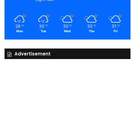
28
30
30
30
31
℃
℃
℃
℃
℃
Mon
Tue
Wed
Thu
Fri
Advertisement