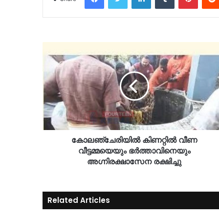
കോലഞ്ചേരിയിൽ കിണറ്റിൽ വീണ
വീട്ടമ്മയെയും ഭർത്താവിനെയും
അഗ്നിരക്ഷാസേന രക്ഷിച്ചു
Related Articles