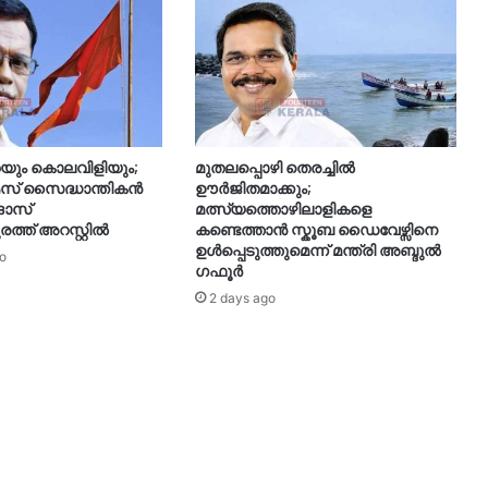
ധതയും കൊലവിളിയും;
മുതലപ്പൊഴി തെരച്ചിൽ
് സൈദ്ധാന്തികൻ
ഊർജിതമാക്കും;
ദാസ്
മത്സ്യത്തൊഴിലാളികളെ
ത്ത് അറസ്റ്റിൽ
കണ്ടെത്താൻ സ്കൂബ ഡൈവേഴ്സിനെ
ഉൾപ്പെടുത്തുമെന്ന് മന്ത്രി അബ്ദുൽ
o
ഗഫൂർ
2 days ago