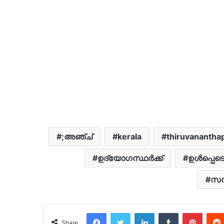
;അഞ്ച്
kerala
thiruvananth
ഉദ്യോഗസ്ഥർക്ക്
ഉൾപ്പെട
സസ്
Facebook
Twitter
LinkedIn
Tumblr
Pinter
Share