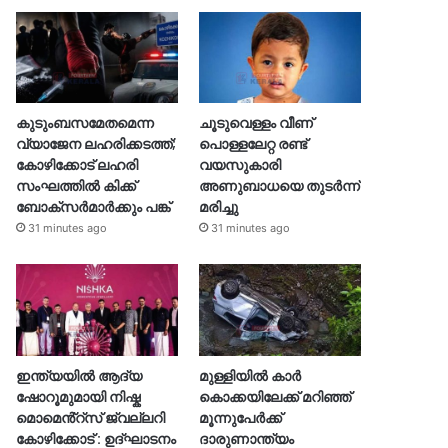
കുടുംബസമേതമെന്ന
ചൂടുവെള്ളം വീണ്
വ്യാജേന ലഹരിക്കടത്ത്;
പൊള്ളലേറ്റ രണ്ട്
കോഴിക്കോട് ലഹരി
വയസുകാരി
സംഘത്തിൽ കിക്ക്
അണുബാധയെ തുടർന്ന്
ബോക്സർമാർക്കും പങ്ക്
മരിച്ചു
31 minutes ago
31 minutes ago
ഇന്ത്യയിൽ ആദ്യ
മുള്ളിയിൽ കാർ
ഷോറൂമുമായി നിഷ്ക
കൊക്കയിലേക്ക് മറിഞ്ഞ്
മൊമെൻ്റ്സ് ജ്വല്ലറി
മൂന്നുപേർക്ക്
കോഴിക്കോട് : ഉദ്ഘാടനം
ദാരുണാന്ത്യം