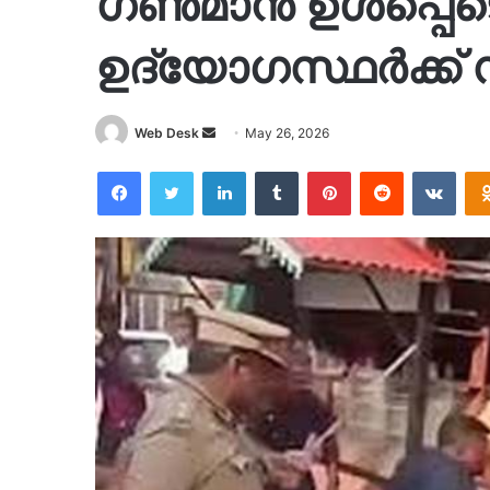
ഗണ്‍മാന്‍ ഉള്‍പ്പ
ഉദ്യോഗസ്ഥര്‍ക്ക്
Send
Web Desk
May 26, 2026
an
Facebook
Twitter
LinkedIn
Tumblr
Pinterest
Reddit
VKon
email