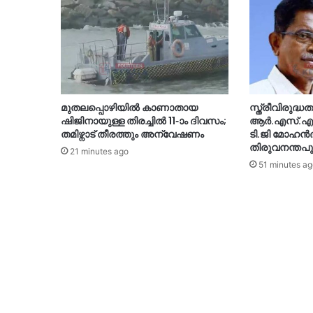
മുതലപ്പൊഴിയിൽ കാണാതായ
സ്ത്രീവിരുദ്
ഷിജിനായുള്ള തിരച്ചിൽ 11-ാം ദിവസം;
ആർ.എസ്.എസ
തമിഴ്നാട് തീരത്തും അന്വേഷണം
ടി.ജി മോഹൻ
തിരുവനന്തപുര
21 minutes ago
51 minutes ag