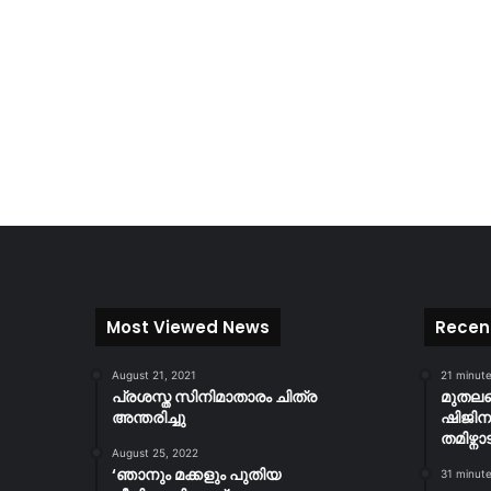
Most Viewed News
Recen
August 21, 2021
21 minut
പ്രശസ്ത സിനിമാതാരം ചിത്ര
മുതല
അന്തരിച്ചു
ഷിജിനാ
തമിഴ്ന
August 25, 2022
‘ഞാനും മക്കളും പുതിയ
31 minut