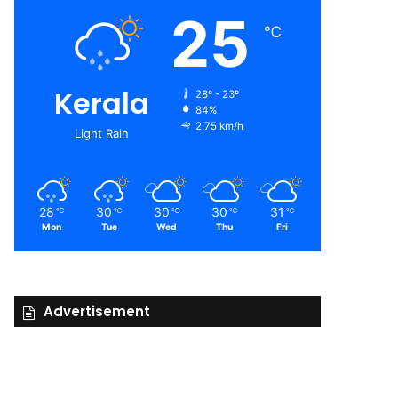
25
℃
Kerala
28º - 23º
84%
2.75 km/h
Light Rain
28
30
30
30
31
℃
℃
℃
℃
℃
Mon
Tue
Wed
Thu
Fri
Advertisement