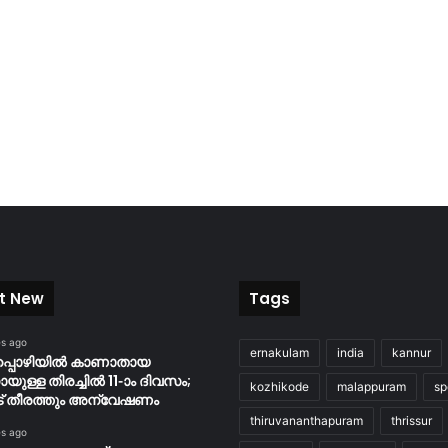
t New
Tags
es ago
ernakulam
india
kannur
പ്പൊഴിയിൽ കാണാതായ
യുള്ള തിരച്ചിൽ 11-ാം ദിവസം;
kozhikode
malappuram
sp
ാട് തീരത്തും അന്വേഷണം
thiruvananthapuram
thrissur
es ago