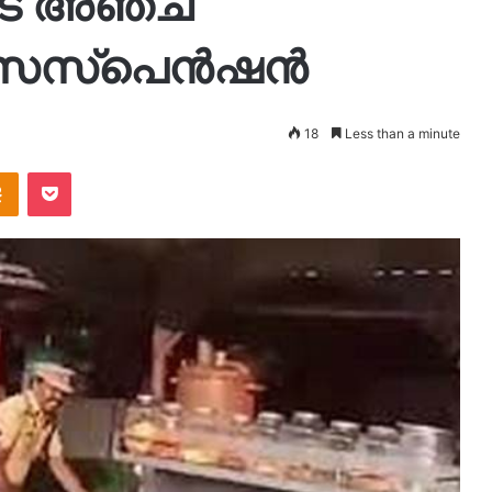
െടെ അഞ്ച്
 സസ്‌പെന്‍ഷന്‍
18
Less than a minute
takte
Odnoklassniki
Pocket