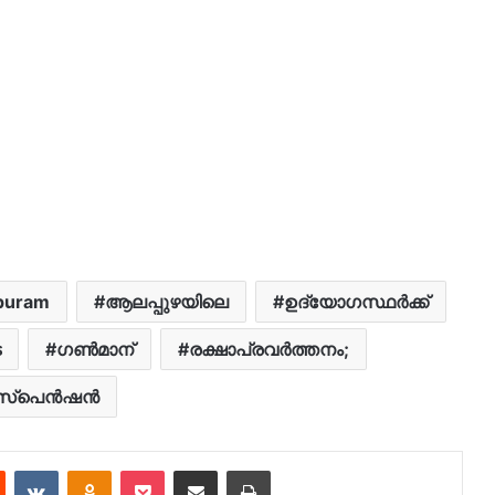
apuram
ആലപ്പുഴയിലെ
ഉദ്യോഗസ്ഥർക്ക്
െ
ഗൺമാന്
രക്ഷാപ്രവര്‍ത്തനം;
‌പെന്‍ഷന്‍
est
Reddit
VKontakte
Odnoklassniki
Pocket
Share via Email
Print