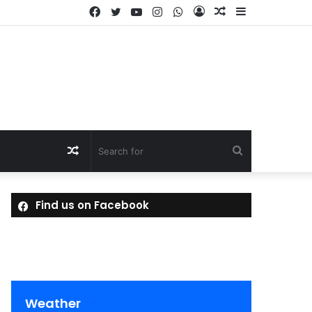
Facebook
Twitter
YouTube
Instagram
WhatsApp
Log
Random
Sidebar
In
Article
Random
Search
Article
for
Find us on Facebook
Weather