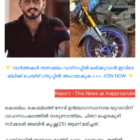
വാർത്തകൾ തത്സമയം വാട്സപ്പിൽ ലഭിക്കുവാൻ ഇവിടെ
ക്ലിക്ക് ചെയ്ത് ഗ്രൂപ്പിൽ അംഗമാകുക >>> JOIN NOW
Report - This News as Inappropriate
കൊല്ലം: കൊല്ലത്ത് നേവി ഉദ്യോഗസ്ഥനായ യുവാവിന്
വാഹനാപകടത്തിൽ ദാരുണാന്ത്യം. ചിതറ ഐരകുഴി
സ്വദേശി അബിൻ കൃഷ്ണ(25) ആണ് മരിച്ചത്.
കടയ്ക്കലിൽ ഇന്നലെ രാത്രി കാറും ബൈക്കും തമ്മിൽ