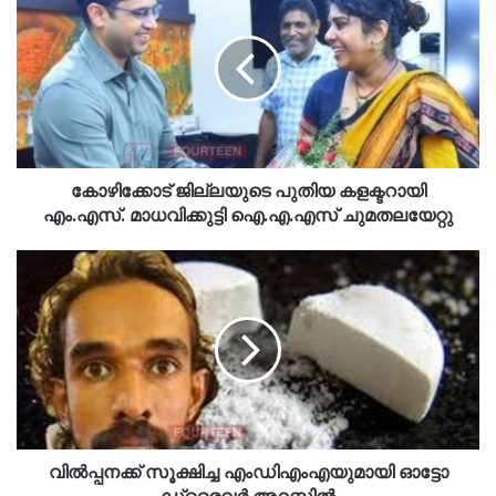
കോഴിക്കോട് ജില്ലയുടെ പുതിയ കളക്ടറായി
എം.എസ്. മാധവിക്കുട്ടി ഐ.എ.എസ് ചുമതലയേറ്റു
വിൽപ്പനക്ക് സൂക്ഷിച്ച എംഡിഎംഎയുമായി ഓട്ടോ