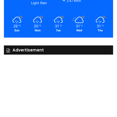
3.47 km/h
Light Rain
29
30
31
31
31
℃
℃
℃
℃
℃
Sun
Mon
Tue
Wed
Thu
Advertisement