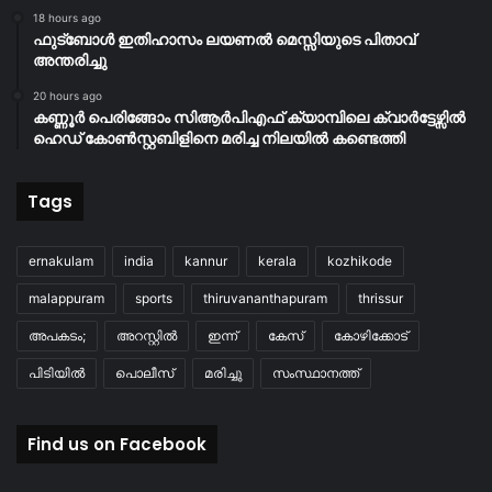
18 hours ago
ഫുട്ബോൾ ഇതിഹാസം ലയണൽ മെസ്സിയുടെ പിതാവ്
അന്തരിച്ചു
20 hours ago
കണ്ണൂർ പെരിങ്ങോം സിആർപിഎഫ് ക്യാമ്പിലെ ക്വാർട്ടേഴ്സിൽ
ഹെഡ് കോൺസ്റ്റബിളിനെ മരിച്ച നിലയിൽ കണ്ടെത്തി
Tags
ernakulam
india
kannur
kerala
kozhikode
malappuram
sports
thiruvananthapuram
thrissur
അപകടം;
അറസ്റ്റിൽ
ഇന്ന്
കേസ്
കോഴിക്കോട്
പിടിയിൽ
പൊലീസ്
മരിച്ചു
സംസ്ഥാനത്ത്
Find us on Facebook