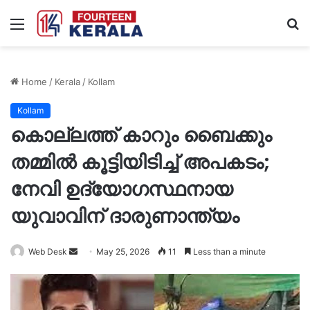
Menu
S
fo
Home
/
Kerala
/
Kollam
Kollam
കൊല്ലത്ത് കാറും ബൈക്കും
തമ്മിൽ കൂട്ടിയിടിച്ച് അപകടം;
നേവി ഉദ്യോഗസ്ഥനായ
യുവാവിന് ദാരുണാന്ത്യം
Send
Web Desk
May 25, 2026
11
Less than a minute
an
email