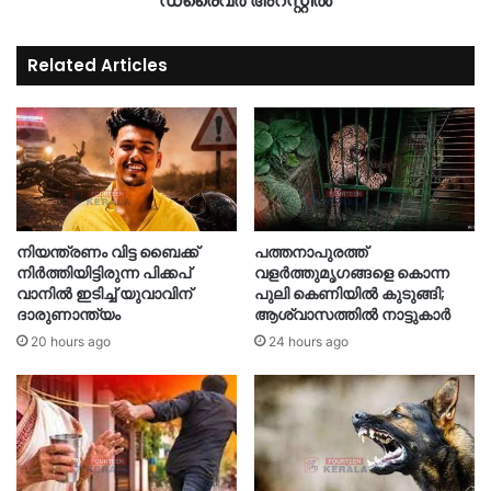
ഡ്രൈവർ അറസ്റ്റിൽ
Related Articles
നിയന്ത്രണം വിട്ട ബൈക്ക്
പത്തനാപുരത്ത്
നിർത്തിയിട്ടിരുന്ന പിക്കപ്
വളർത്തുമൃഗങ്ങളെ കൊന്ന
വാനിൽ ഇടിച്ച് യുവാവിന്
പുലി കെണിയിൽ കുടുങ്ങി;
ദാരുണാന്ത്യം
ആശ്വാസത്തിൽ നാട്ടുകാർ
20 hours ago
24 hours ago