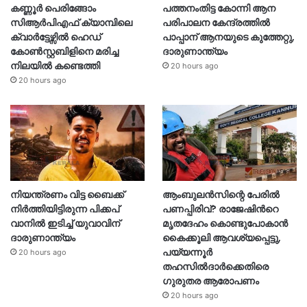
കണ്ണൂർ പെരിങ്ങോം
പത്തനംതിട്ട കോന്നി ആന
സിആർപിഎഫ് ക്യാമ്പിലെ
പരിപാലന കേന്ദ്രത്തിൽ
ക്വാർട്ടേഴ്സിൽ ഹെഡ്
പാപ്പാന് ആനയുടെ കുത്തേറ്റു,
കോൺസ്റ്റബിളിനെ മരിച്ച
ദാരുണാന്ത്യം
നിലയിൽ കണ്ടെത്തി
20 hours ago
20 hours ago
നിയന്ത്രണം വിട്ട ബൈക്ക്
ആംബുലൻസിന്റെ പേരിൽ
നിർത്തിയിട്ടിരുന്ന പിക്കപ്
പണപ്പിരിവ്? രാജേഷിന്‍റെ
വാനിൽ ഇടിച്ച് യുവാവിന്
മൃതദേഹം കൊണ്ടുപോകാൻ
ദാരുണാന്ത്യം
കൈക്കൂലി ആവശ്യപ്പെട്ടു,
പയ്യന്നൂർ
20 hours ago
തഹസിൽദാർക്കെതിരെ
ഗുരുതര ആരോപണം
20 hours ago