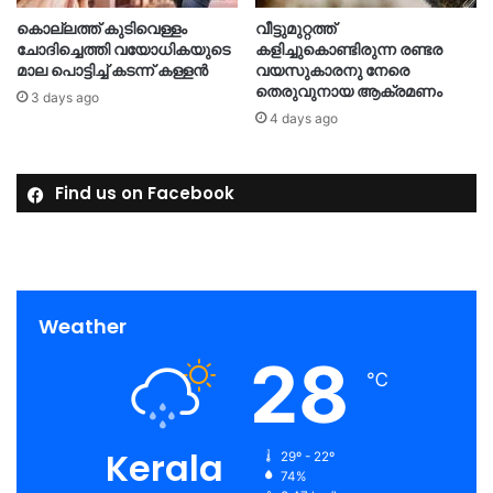
കൊല്ലത്ത് കുടിവെള്ളം
വീട്ടുമുറ്റത്ത്
ചോദിച്ചെത്തി വയോധികയുടെ
കളിച്ചുകൊണ്ടിരുന്ന രണ്ടര
മാല പൊട്ടിച്ച് കടന്ന് കള്ളൻ
വയസുകാരനു നേരെ
തെരുവുനായ ആക്രമണം
3 days ago
4 days ago
Find us on Facebook
Weather
28
℃
Kerala
29º - 22º
74%