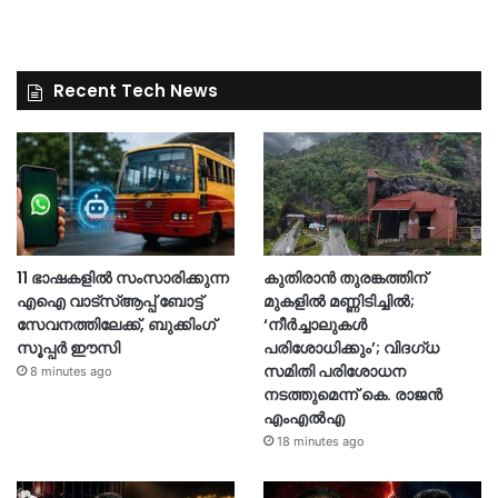
Recent Tech News
11 ഭാഷകളിൽ സംസാരിക്കുന്ന
കുതിരാൻ തുരങ്കത്തിന്
എഐ വാട്‌സ്ആപ്പ് ബോട്ട്
മുകളിൽ മണ്ണിടിച്ചിൽ;
സേവനത്തിലേക്ക്, ബുക്കിംഗ്
‘നീർച്ചാലുകൾ
സൂപ്പർ ഈസി
പരിശോധിക്കും’; വിദഗ്ധ
സമിതി പരിശോധന
8 minutes ago
നടത്തുമെന്ന് കെ. രാജൻ
എംഎൽഎ
18 minutes ago