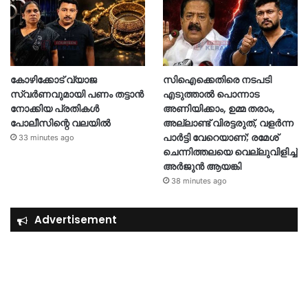
കോഴിക്കോട് വ്യാജ
സിഐക്കെതിരെ നടപടി
സ്വർണവുമായി പണം തട്ടാൻ
എടുത്താൽ പൊന്നാട
നോക്കിയ പ്രതികൾ
അണിയിക്കാം, ഉമ്മ തരാം,
പോലീസിന്റെ വലയിൽ
അല്ലാണ്ട് വിരട്ടരുത്, വളർന്ന
പാർട്ടി വേറെയാണ്; രമേശ്
33 minutes ago
ചെന്നിത്തലയെ വെല്ലുവിളിച്ച്
അർജുൻ ആയങ്കി
38 minutes ago
Advertisement