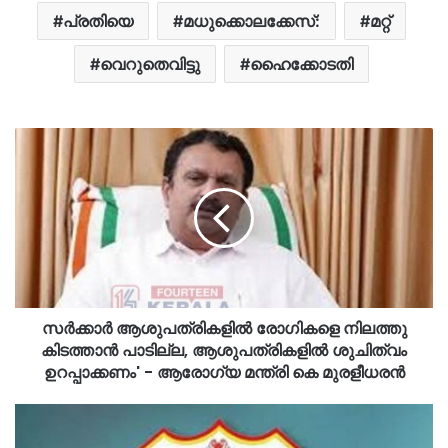
പ്രതിയെ
മധുക്കൊലക്കേസ്:
മറ്റ്
വെറുതെവിട്ടു
ഹൈക്കോടതി
സർക്കാർ ആശുപത്രികളിൽ രോഗികളെ നിലത്തു
കിടത്താൻ പാടില്ല, ആശുപത്രികളിൽ ശുചിത്വം
ഉറപ്പാക്കണം' - ആരോഗ്യ മന്ത്രി കെ മുരളീധരൻ