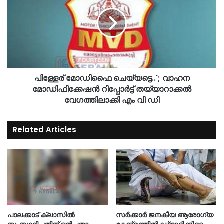
പിള്ളേര് മോഡിഫൈ ചെയ്യട്ടെ..'; വാഹന
മോഡിഫിക്കേഷൻ റിപ്പോർട്ട് തയ്യാറാക്കൽ
വേഗത്തിലാക്കി എം വി ഡി
Related Articles
പാലക്കാട് ക്ലാസിൽ
സർക്കാർ ജനകീയ ആരോഗ്യ