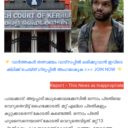
വാർത്തകൾ തത്സമയം വാട്സപ്പിൽ ലഭിക്കുവാൻ ഇവിടെ
ക്ലിക്ക് ചെയ്ത് ഗ്രൂപ്പിൽ അംഗമാകുക >>> JOIN NOW
Report - This News as Inappropriate
പാലക്കാട്: അട്ടപ്പാടി മധുക്കൊലക്കേസില്‍ ഒന്നാം പ്രതിയെ
വെറുതെവിട്ട് ഹൈക്കോടതി. മറ്റ് എല്ലാ പ്രതികളും
കുറ്റക്കാരെന്ന് കോടതി കണ്ടെത്തി. ഒന്നാം പ്രതി
ഹുസൈനെയാണ് കോടതി വെറുതെവിട്ടത്. മറ്റ് 13