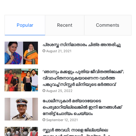
Popular
Recent
Comments
പ്രശസ്ത സിനിമാതാരം ചിത്ര അന്തരിച്ചു
August 21, 2021
‘ഞാനും മക്കളും പുതിയ ജീവിതത്തിലേക്ക്’;
വിവാഹിതനാവുകയാണെന്ന വാർത്ത
പങ്കുവച്ച് സിസ്റ്റർ ലിനിയുടെ ഭർത്താവ്
August 25, 2022
പോലീസുകാര്‍ മര്യാദയോടെ
പെരുമാറിയില്ലെങ്കില്‍ ഇനി ജനങ്ങള്‍ക്ക്
നേരിട്ട് ചോദ്യം ചെയ്യാം
September 12, 2021
സ്കൂൾ അവധി; നാളെ ജില്ലയിലെ