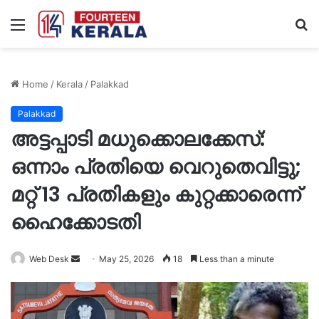
Menu
S
fo
Home
/
Kerala
/
Palakkad
Palakkad
അട്ടപ്പാടി മധുക്കൊലക്കേസ്:
ഒന്നാം പ്രതിയെ വെറുതെവിട്ടു;
മറ്റ് 13 പ്രതികളും കുറ്റക്കാരെന്ന്
ഹൈക്കോടതി
Send
Web Desk
May 25, 2026
18
Less than a minute
an
email