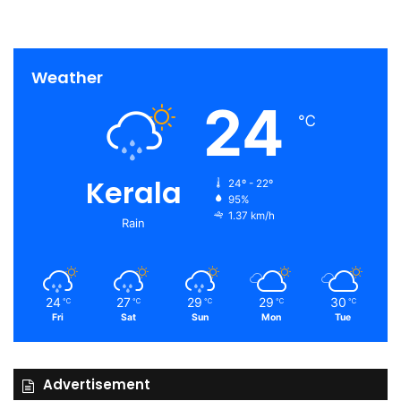
Weather
24
℃
Kerala
24º - 22º
95%
1.37 km/h
Rain
24
27
29
29
30
℃
℃
℃
℃
℃
Fri
Sat
Sun
Mon
Tue
Advertisement