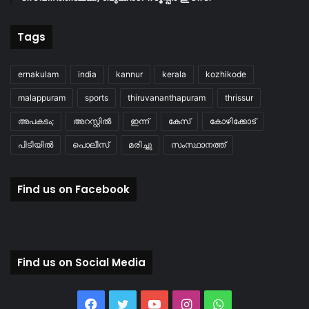
Tags
ernakulam
india
kannur
kerala
kozhikode
malappuram
sports
thiruvananthapuram
thrissur
അപകടം;
അറസ്റ്റിൽ
ഇന്ന്
കേസ്
കോഴിക്കോട്
പിടിയിൽ
പൊലീസ്
മരിച്ചു
സംസ്ഥാനത്ത്
Find us on Facebook
Find us on Social Media
Facebook
Twitter
YouTube
Instagram
WhatsApp