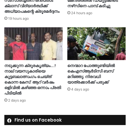
സംസാരിച്ചതിന് ഒൻപതാം
കേന്ദ്രത്തിൽ ഡ്യൂട്ടിക്കിടെ
ക്ലാസ് വിദ്യാർത്ഥിക്ക്
നഴ്‌സിനെ പാമ്പ് കടിച്ചു
അധ്യാപകന്റെ ക്രൂരമർദ്ദനം
24 hours ago
19 hours ago
നടുക്കുന്ന ക്രൂരകൃത്യം….!
നെന്മാറ പോത്തുണ്ടിയില്‍
നാല് വയസുകാരിയെ
കെഎസ്ആര്‍ടിസി ബസ്
കൂട്ടബലാത്സംഗം ചെയ്ത്
മറിഞ്ഞു; നിരവധി
കൊന്ന കേസ്: ആറ് വർഷം
യാത്രക്കാര്‍ക്ക് പരുക്ക്
ഒളിവിൽ കഴിഞ്ഞ ഒന്നാം പ്രതി
4 days ago
പിടിയിൽ
2 days ago
Find us on Facebook