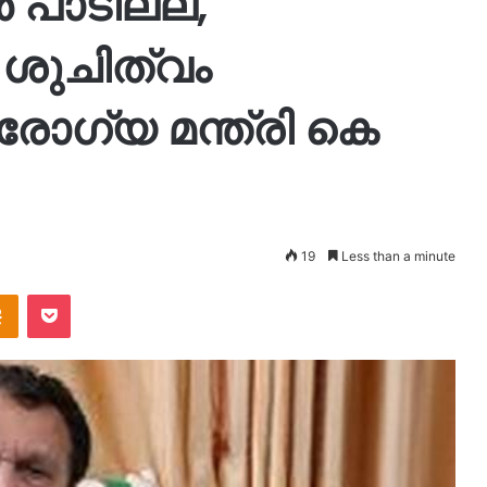
 പാടില്ല,
ശുചിത്വം
രോഗ്യ മന്ത്രി കെ
19
Less than a minute
takte
Odnoklassniki
Pocket