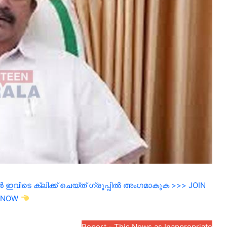
ഇവിടെ ക്ലിക്ക് ചെയ്ത് ഗ്രൂപ്പിൽ അംഗമാകുക >>> JOIN
NOW
Report - This News as Inappropriate