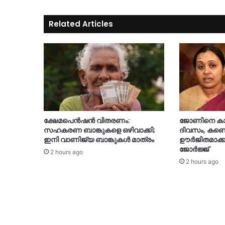
Related Articles
ക്ഷേമപെൻഷൻ വിതരണം:
ജോണിനെ കാണ
സഹകരണ ബാങ്കുകളെ ഒഴിവാക്കി;
ദിവസം‌, കണ്ട
ഇനി വാണിജ്യ ബാങ്കുകൾ മാത്രം
ഊർജിതമാക്ക
ജോർജ്ജ്
2 hours ago
2 hours ago