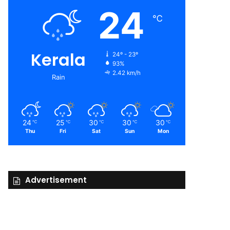
24
℃
Kerala
24º - 23º
93%
2.42 km/h
Rain
24
25
30
30
30
℃
℃
℃
℃
℃
Thu
Fri
Sat
Sun
Mon
Advertisement