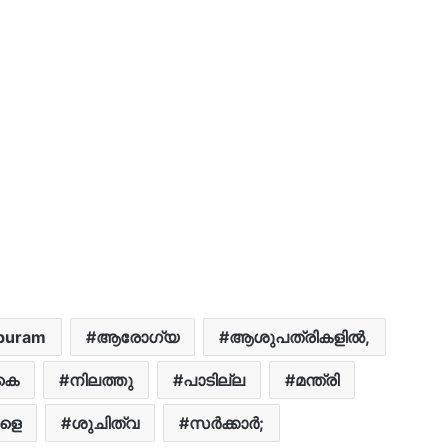
apuram
ആരോഗ്യ
ആശുപത്രികളിൽ,
കെ
നിലത്തു
പാടില്ല
മന്ത്രി
ളെ
ശുചിത്വ
സർക്കാർ;