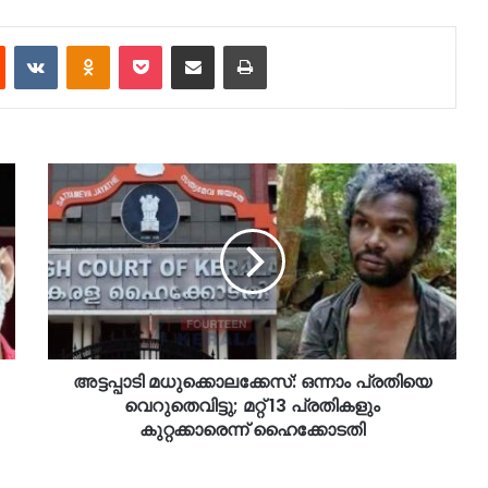
est
Reddit
VKontakte
Odnoklassniki
Pocket
Share via Email
Print
അട്ടപ്പാടി മധുക്കൊലക്കേസ്: ഒന്നാം പ്രതിയെ
വെറുതെവിട്ടു; മറ്റ് 13 പ്രതികളും
കുറ്റക്കാരെന്ന് ഹൈക്കോടതി