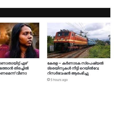
ാതായിട്ട് ഏഴ്
കേരള – കർണാടക സ്പെഷ്യൽ
െത്താൻ തിരച്ചിൽ
ട്രെയിനുകൾ നീട്ടി റെയിൽവേ;
ണമെന്ന് വീണാ
റിസർവേഷൻ ആരംഭിച്ചു
5 hours ago