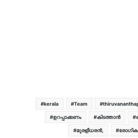
kerala
Team
thiruvananth
ഉറപ്പാക്കണം
കിടത്താൻ
മുരളീധരൻ,
രോഗിക