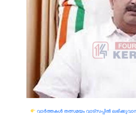
വാർത്തകൾ തത്സമയം വാട്സപ്പിൽ ലഭിക്കുവാൻ 