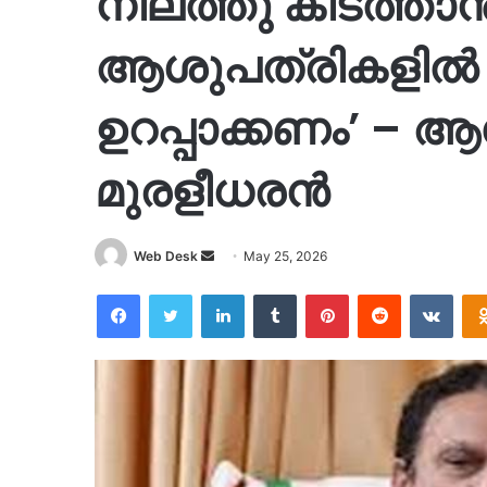
നിലത്തു കിടത്താൻ
ആശുപത്രികളിൽ 
ഉറപ്പാക്കണം’ – ആ
മുരളീധരൻ
Send
Web Desk
May 25, 2026
an
Facebook
Twitter
LinkedIn
Tumblr
Pinterest
Reddit
VKon
email