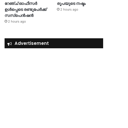
റേഞ്ച് ഓഫീസർ
രൂപയുടെ നഷ്ടം
ഉൾപ്പെടെ രണ്ടുപേർക്ക്
2 hours ago
സസ്‌പെൻഷൻ
2 hours ago
Advertisement