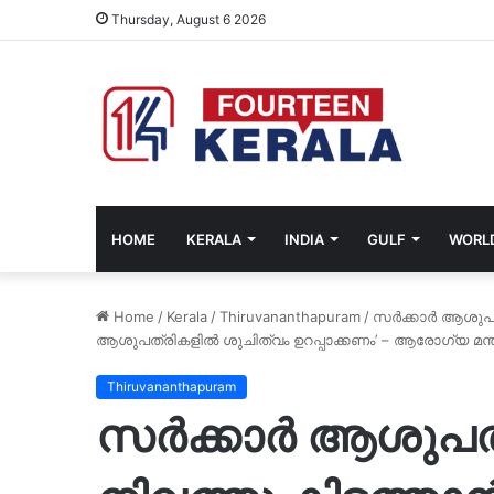
Thursday, August 6 2026
HOME
KERALA
INDIA
GULF
WORL
Home
/
Kerala
/
Thiruvananthapuram
/
സർക്കാർ ആശുപത
ആശുപത്രികളിൽ ശുചിത്വം ഉറപ്പാക്കണം’ – ആരോഗ്യ മന്
Thiruvananthapuram
സർക്കാർ ആശുപത