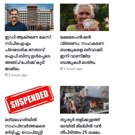
ഇഡി ആക്രമണ കേസ്:
ക്ഷേമപെൻഷൻ
സിപിഐഎം
വിതരണം: സഹകരണ
പ്രാദേശിക നേതാവ്
ബാങ്കുകളെ ഒഴിവാക്കി;
ഐപി ബിനു ഉൾപ്പെടെ
ഇനി വാണിജ്യ
അഞ്ച് പേർക്ക് കൂടി
ബാങ്കുകൾ മാത്രം
ജാമ്യം
2 hours ago
2 hours ago
മദ്യലഹരിയിൽ
തൃശൂര്‍ തളിക്കുളത്ത്
സഹപ്രവർത്തകരെ
ഓയില്‍ മില്ലില്‍ വൻ
മർദ്ദിച്ചു; ഡെപ്യൂട്ടി
തീപിടിത്തം 25 ലക്ഷം