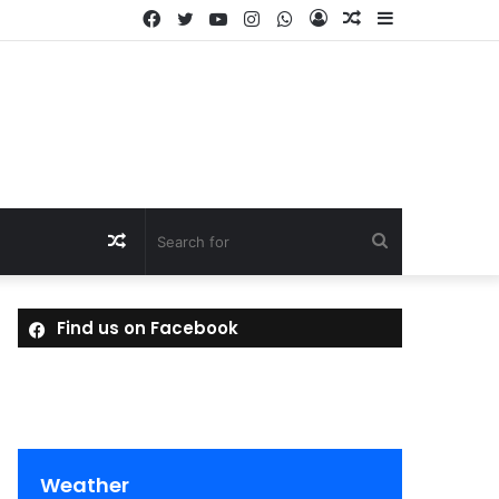
Facebook
Twitter
YouTube
Instagram
WhatsApp
Log
Random
Sidebar
In
Article
Random
Search
Article
for
Find us on Facebook
Weather