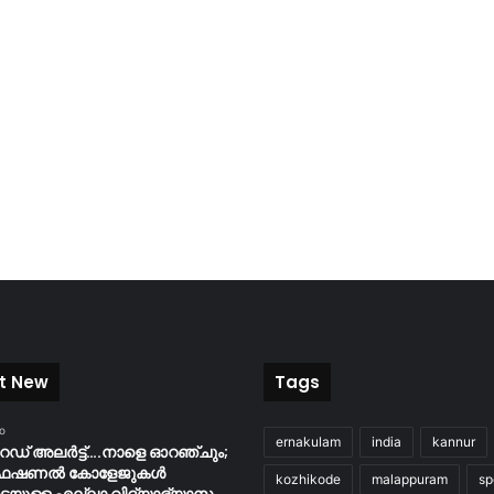
t New
Tags
o
ernakulam
india
kannur
റെഡ് അലർട്ട്….നാളെ ഓറഞ്ചും;
ൊഫഷണൽ കോളേജുകൾ
kozhikode
malappuram
sp