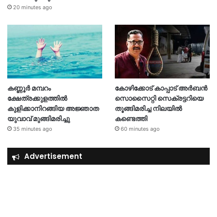
20 minutes ago
കണ്ണൂർ മമ്പറം
കോഴിക്കോട് കാപ്പാട് അര്‍ബന്‍
ക്ഷേത്രക്കുളത്തിൽ
സൊസൈറ്റി സെക്രട്ടറിയെ
കുളിക്കാനിറങ്ങിയ അജ്ഞാത
തൂങ്ങിമരിച്ച നിലയിൽ
യുവാവ് മുങ്ങിമരിച്ചു
കണ്ടെത്തി
35 minutes ago
60 minutes ago
Advertisement