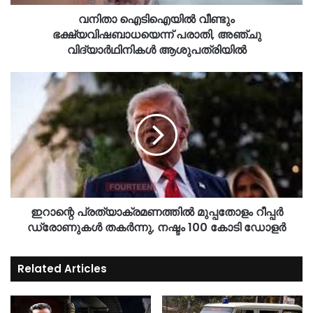
വനിതാ ഐടിഐയിൽ വീണ്ടും
ഭക്ഷ്യവിഷബാധയെന്ന് പരാതി, അഞ്ചു
വിദ്യാർഥിനികൾ ആശുപത്രിയിൽ
ഇറാന്റെ പ്രത്യാക്രമണത്തിൽ മുപ്പതോളം റീപ്പർ
ഡ്രോണുകൾ തകർന്നു, നഷ്ടം 100 കോടി ഡോളർ
Related Articles