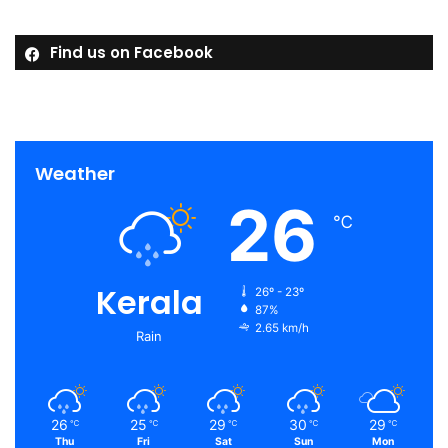
Find us on Facebook
Weather
26
℃
Kerala
26º - 23º
87%
2.65 km/h
Rain
26
25
29
30
29
℃
℃
℃
℃
℃
Thu
Fri
Sat
Sun
Mon