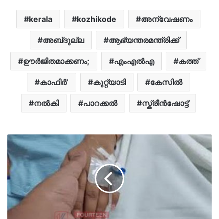
kerala
kozhikode
അന്വേഷണം
അബ്​ദുല്ല
ആഭ്യന്തരമന്ത്രിക്ക്
ഊര്‍ജിതമാക്കണം;
എംഎൽഎ
കത്ത്
കാഫിര്‍’
കുറ്റ്യാടി
കേസിൽ
നൽകി
പാറക്കൽ
സ്ക്രീൻഷോട്ട്