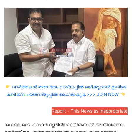
an
email
വാർത്തകൾ തത്സമയം വാട്സപ്പിൽ ലഭിക്കുവാൻ ഇവിടെ
ക്ലിക്ക് ചെയ്ത് ഗ്രൂപ്പിൽ അംഗമാകുക >>> JOIN NOW
Report - This News as Inappropriate
കോഴിക്കോട്: കാഫിർ സ്ക്രീൻഷോട്ട് കേസിൽ അന്വേഷണം