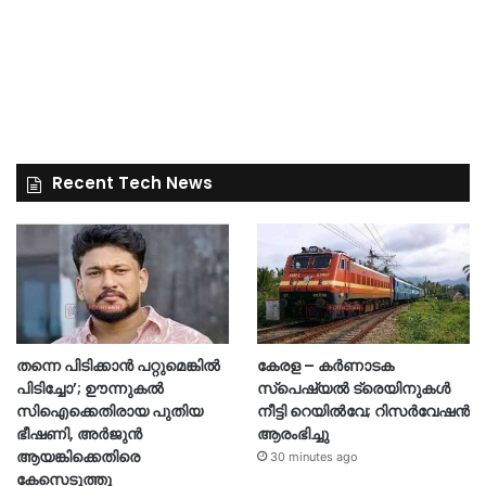
Recent Tech News
തന്നെ പിടിക്കാൻ പറ്റുമെങ്കിൽ
കേരള – കർണാടക
പിടിച്ചോ’; ഊന്നുകൽ
സ്പെഷ്യൽ ട്രെയിനുകൾ
സിഐക്കെതിരായ പുതിയ
നീട്ടി റെയിൽവേ; റിസർവേഷൻ
ഭീഷണി, അർജുൻ
ആരംഭിച്ചു
ആയങ്കിക്കെതിരെ
30 minutes ago
കേസെടുത്തു