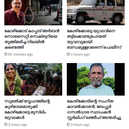
കോഴിക്കോട് കാപ്പാട് അര്‍ബന്‍
കോഴിക്കോട്ടെ യുവാവിനെ
സൊസൈറ്റി സെക്രട്ടറിയെ
തട്ടിക്കൊണ്ടുപോയത്
തൂങ്ങിമരിച്ച നിലയിൽ
യുവാവുമായി
കണ്ടെത്തി
ബന്ധമുള്ളവരെന്ന് പൊലീസ്
60 minutes ago
3 hours ago
സുമതിക്ക് സ്നേഹത്തിന്റെ
കോഴിക്കോടിന്റെ സംഗീത
കുഴിമാടമൊരുക്കി
കാവൽക്കാരൻ; ബേപ്പൂർ
കോഴിക്കോട്ടെ മുസ്‍ലിം
ഗസൽധാര സ്ഥാപകൻ
യുവാക്കൾ
സ്റ്റർലിംഗ് ലത്തീഫ് അന്തരിച്ചു
3 hours ago
3 hours ago