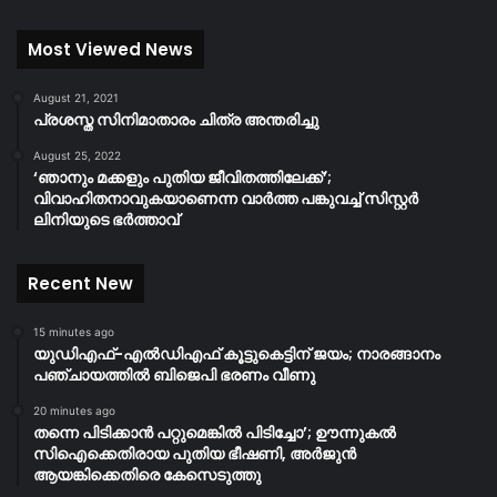
Most Viewed News
August 21, 2021
പ്രശസ്ത സിനിമാതാരം ചിത്ര അന്തരിച്ചു
August 25, 2022
‘ഞാനും മക്കളും പുതിയ ജീവിതത്തിലേക്ക്’;
വിവാഹിതനാവുകയാണെന്ന വാർത്ത പങ്കുവച്ച് സിസ്റ്റർ
ലിനിയുടെ ഭർത്താവ്
Recent New
15 minutes ago
യുഡിഎഫ്-എൽഡിഎഫ് കൂട്ടുകെട്ടിന് ജയം; നാരങ്ങാനം
പഞ്ചായത്തില്‍ ബിജെപി ഭരണം വീണു
20 minutes ago
തന്നെ പിടിക്കാൻ പറ്റുമെങ്കിൽ പിടിച്ചോ’; ഊന്നുകൽ
സിഐക്കെതിരായ പുതിയ ഭീഷണി, അർജുൻ
ആയങ്കിക്കെതിരെ കേസെടുത്തു