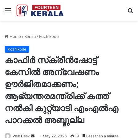
Menu
S
fo
Home
/
Kerala
/
Kozhikode
Kozhikode
കാഫിര്‍ സ്‌ക്രീൻഷോട്ട്
കേസിൽ അന്വേഷണം
ഊർജിതമാക്കണം;
ആഭ്യന്തരമന്ത്രിക്ക് കത്ത്
നൽകി കുറ്റ്യാടി എംഎൽഎ
പാറക്കൽ അബ്ദുല്ല
Send
Web Desk
May 22, 2026
19
Less than a minute