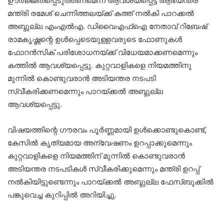
ഊർജ്ജിതപ്പെടുത്തണമെന്ന് ആവശ്യപ്പെട്ട് ആഭ്യന്തര
മന്ത്രി രമേശ് ചെന്നിത്തലയ്ക്ക് കത്ത് നൽകി പാറക്കൽ
അബ്ദുല്ല എംഎൽഎ. ഡിവൈഎഫ്ഐ നേതാവ് റിബേഷ്
രാമകൃഷ്ണന്റെ ഉൾപ്പെടെയുള്ളവരുടെ ഫോണുകൾ
ഫോറൻസിക് പരിശോധനയ്ക്ക് വിധേയമാക്കണമെന്നും
കത്തിൽ ആവശ്യപ്പെട്ടു. കുറ്റവാളികളെ നിയമത്തിനു
മുന്നിൽ കൊണ്ടുവരാൻ അടിയന്തര നടപടി
സ്വീകരിക്കണമെന്നും പാറയ്ക്കൽ അബ്ദുല്ല
ആവശ്യപ്പെട്ടു.
വിഷയത്തിന്റെ ഗൗരവം പൂർണ്ണമായി ഉൾക്കൊണ്ടുകൊണ്ട്,
കേസിൽ കൃത്യമായ അന്വേഷണം ഉറപ്പാക്കുമെന്നും
കുറ്റവാളികളെ നിയമത്തിന് മുന്നിൽ കൊണ്ടുവരാൻ
അടിയന്തര നടപടികൾ സ്വീകരിക്കുമെന്നും മന്ത്രി ഉറപ്പ്
നൽകിയിട്ടുണ്ടെന്നും പാറയ്ക്കൽ അബ്ദുല്ല ഫേസ്ബുക്കില്‍
പങ്കുവെച്ച കുറിപ്പില്‍ അറിയിച്ചു.