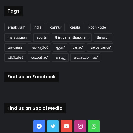
Tags
ernakulam
india
kannur
kerala
kozhikode
malappuram
sports
thiruvananthapuram
thrissur
അപകടം;
അറസ്റ്റിൽ
ഇന്ന്
കേസ്
കോഴിക്കോട്
പിടിയിൽ
പൊലീസ്
മരിച്ചു
സംസ്ഥാനത്ത്
Find us on Facebook
Find us on Social Media
Facebook
Twitter
YouTube
Instagram
WhatsApp