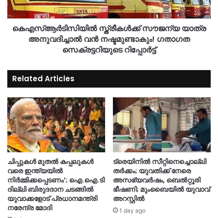
കെഎസ്ആർടിസിയിൽ സ്ത്രീകൾക്ക് സൗജന്യ യാത്ര
അനുവദിച്ചാൽ വൻ നഷ്ടമുണ്ടാകും! ഗതാഗത
സെക്രട്ടറിയുടെ റിപ്പോർട്ട്
Related Articles
ചിപ്പുകൾ മുതൽ കപ്പലുകൾ
ട്രെയിനിൽ സീറ്റിനെച്ചൊല്ലി
വരെ ഇന്ത്യയിൽ
തർക്കം; യുവതിക്ക് നേരെ
നിർമ്മിക്കപ്പെടണം’; ഐ.ഐ.ടി
അസഭ്യവർഷം, ബെൽറ്റൂരി
ദില്ലി ബിരുദദാന ചടങ്ങിൽ
ഭീഷണി; മുംബൈയിൽ യുവാവ്
യുവാക്കളോട് പ്രധാനമന്ത്രി
അറസ്റ്റിൽ
നരേന്ദ്ര മോദി
1 day ago