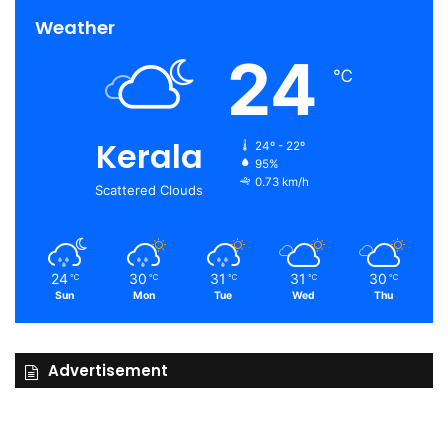
Weather
24
℃
Kerala
24º - 22º
95%
0.73 km/h
Scattered Clouds
24
30
31
31
30
℃
℃
℃
℃
℃
Sun
Mon
Tue
Wed
Thu
Advertisement