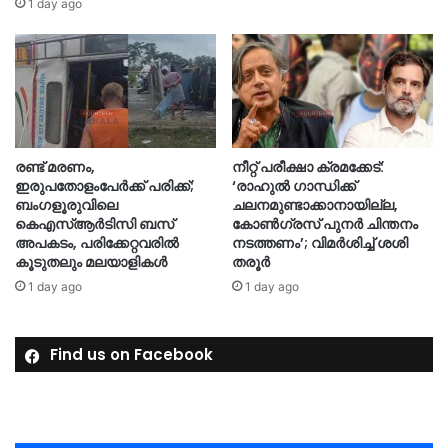
1 day ago
രണ്ട് മരണം,
നീറ്റ് പരീക്ഷാ ക്രമക്കേട്:
ഇരുപതോളംപേർക്ക് പരിക്ക്;
‘രാഹുൽ ഗാന്ധിക്ക്
ബംഗളൂരുവിലെ
ചലനമുണ്ടാക്കാനായില്ല,
കെഎസ്ആർടിസി ബസ്
കോൺഗ്രസ് പുനർ ചിന്തനം
അപകടം, പരിക്കേറ്റവരിൽ
നടത്തണം’; വിമർശിച്ച് ശശി
കൂടുതലും മലയാളികൾ
തരൂർ
1 day ago
1 day ago
Find us on Facebook