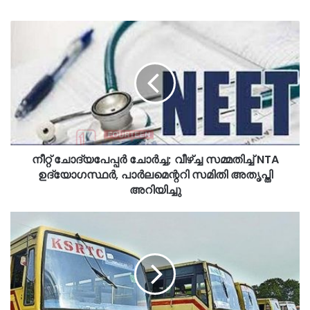
നീറ്റ് ചോദ്യപേപ്പർ ചോർച്ച; വീഴ്ച്ച സമ്മതിച്ച് NTA
ഉദ്യോഗസ്ഥർ, പാർലമെന്ററി സമിതി അതൃപ്തി
അറിയിച്ചു