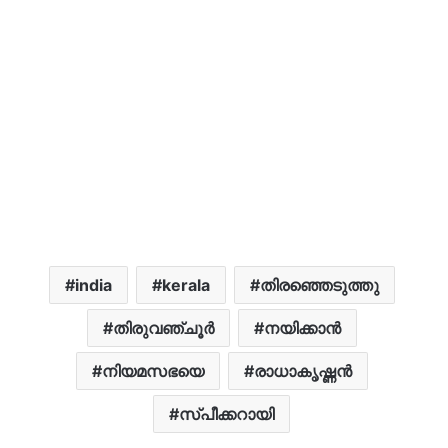
india
kerala
തിരഞ്ഞെടുത്തു
തിരുവഞ്ചൂർ
നയിക്കാൻ
നിയമസഭയെ
രാധാകൃഷ്ണൻ
സ്പീ​ക്ക​റായി