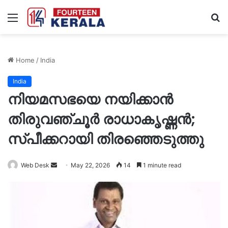
Menu
S
fo
Home
/
India
India
നിയമസഭയെ നയിക്കാൻ
തിരുവഞ്ചൂർ രാധാകൃഷ്ണൻ;
സ്പീക്കറായി തിരഞ്ഞെടുത്തു
Send
Web Desk
May 22, 2026
14
1 minute read
an
email