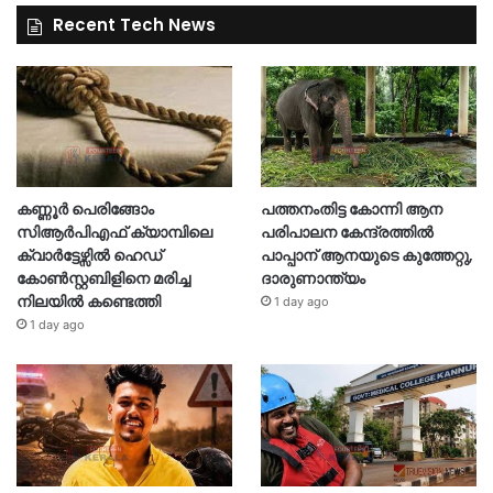
Recent Tech News
കണ്ണൂർ പെരിങ്ങോം
പത്തനംതിട്ട കോന്നി ആന
സിആർപിഎഫ് ക്യാമ്പിലെ
പരിപാലന കേന്ദ്രത്തിൽ
ക്വാർട്ടേഴ്സിൽ ഹെഡ്
പാപ്പാന് ആനയുടെ കുത്തേറ്റു,
കോൺസ്റ്റബിളിനെ മരിച്ച
ദാരുണാന്ത്യം
നിലയിൽ കണ്ടെത്തി
1 day ago
1 day ago