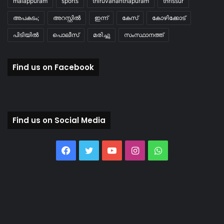
malappuram
sports
thiruvananthapuram
thrissur
അപകടം;
അറസ്റ്റിൽ
ഇന്ന്
കേസ്
കോഴിക്കോട്
പിടിയിൽ
പൊലീസ്
മരിച്ചു
സംസ്ഥാനത്ത്
Find us on Facebook
Find us on Social Media
Facebook
Twitter
YouTube
Instagram
WhatsApp