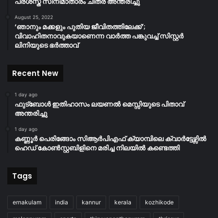
പ്രശസ്ത സിനിമാതാരം ചിത്ര അന്തരിച്ചു
August 25, 2022
‘ഞാനും മക്കളും പുതിയ ജീവിതത്തിലേക്ക്’;
വിവാഹിതനാവുകയാണെന്ന വാർത്ത പങ്കുവച്ച് സിസ്റ്റർ
ലിനിയുടെ ഭർത്താവ്
Recent New
1 day ago
ഫുട്ബോൾ ഇതിഹാസം ലയണൽ മെസ്സിയുടെ പിതാവ്
അന്തരിച്ചു
1 day ago
കണ്ണൂർ പെരിങ്ങോം സിആർപിഎഫ് ക്യാമ്പിലെ ക്വാർട്ടേഴ്സിൽ
ഹെഡ് കോൺസ്റ്റബിളിനെ മരിച്ച നിലയിൽ കണ്ടെത്തി
Tags
ernakulam
india
kannur
kerala
kozhikode