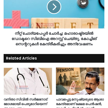
നീറ്റ് ചോദ്യപേപ്പർ ചോർച്ച: മഹാരാഷ്ട്രയിൽ
ഡോക്ടറെ സിബിഐ അറസ്റ്റ് ചെയ്തു, കോച്ചിങ്
സെന്ററുകൾ കേന്ദ്രീകരിച്ചും അന്വേഷണം
Related Articles
വനിതാ സിവിൽ സർജനോട്
പാവപ്പെട്ട മനുഷ്യരുടെ ആശാ
മോശമായി പെരുമാറിയെന്ന്
കേന്ദ്രമാണ് ക്ഷേമ പെൻഷൻ,