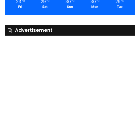
23
29
30
30
29
℃
℃
℃
℃
℃
Fri
Sat
Sun
Mon
Tue
Advertisement