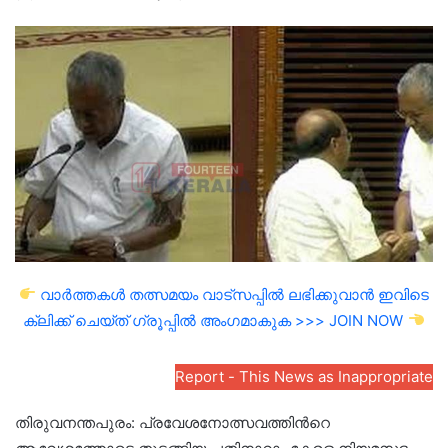
an
email
വാർത്തകൾ തത്സമയം വാട്സപ്പിൽ ലഭിക്കുവാൻ ഇവിടെ
ക്ലിക്ക് ചെയ്ത് ഗ്രൂപ്പിൽ അംഗമാകുക >>> JOIN NOW
Report - This News as Inappropriate
തിരുവനന്തപുരം: പ്രവേശനോത്സവത്തിന്‍റെ