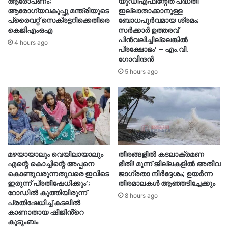
ആരോപണം;
യുഡിഎഫിന്റേത് പദ്ധതി
ആരോഗ്യവകുപ്പു മന്ത്രിയുടെ
ഇല്ലാതാക്കാനുള്ള
പ്രൈവറ്റ് സെക്രട്ടറിക്കെതിരെ
ബോധപൂർവമായ ശ്രമം;
കെജിഎംഒഎ
സർക്കാർ ഉത്തരവ്
പിൻവലിച്ചില്ലെങ്കിൽ
4 hours ago
പ്രക്ഷോഭം’ – എം.വി.
ഗോവിന്ദൻ
5 hours ago
മഴയായാലും വെയിലായാലും
തീരങ്ങളില്‍ കടലാക്രമണ
എന്റെ കൊച്ചിന്റെ അപ്പനെ
ഭീതി! മൂന്ന് ജില്ലകളിൽ അതീവ
കൊണ്ടുവരുന്നതുവരെ ഇവിടെ
ജാഗ്രതാ നിർദ്ദേശം; ഉയർന്ന
ഇരുന്ന് പ്രതിഷേധിക്കും’;
തിരമാലകൾ ആഞ്ഞടിച്ചേക്കും
റോഡില്‍ കുത്തിയിരുന്ന്
8 hours ago
പ്രതിഷേധിച്ച് കടലില്‍
കാണാതായ ഷിജിൻ്റെ
കുടുംബം