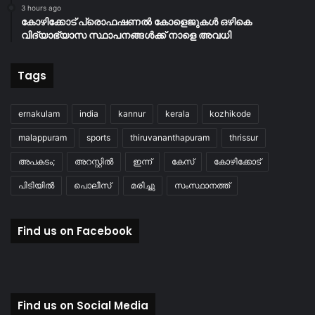
3 hours ago
കോഴിക്കോട് പ്രൊഫഷണൽ കോളെജുകൾ ഒഴികെ
വിദ്യാഭ്യാസ സ്ഥാപനങ്ങൾക്ക് നാളെ അവധി
Tags
ernakulam
india
kannur
kerala
kozhikode
malappuram
sports
thiruvananthapuram
thrissur
അപകടം;
അറസ്റ്റിൽ
ഇന്ന്
കേസ്
കോഴിക്കോട്
പിടിയിൽ
പൊലീസ്
മരിച്ചു
സംസ്ഥാനത്ത്
Find us on Facebook
Find us on Social Media