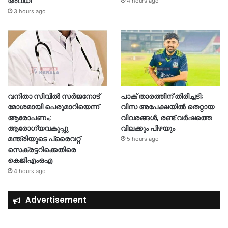
അവധി
4 hours ago
3 hours ago
വനിതാ സിവിൽ സർജനോട്
പാക് താരത്തിന് തിരിച്ചടി;
മോശമായി പെരുമാറിയെന്ന്
വിസ അപേക്ഷയിൽ തെറ്റായ
ആരോപണം;
വിവരങ്ങൾ, രണ്ട് വർഷത്തെ
ആരോഗ്യവകുപ്പു
വിലക്കും പിഴയും
മന്ത്രിയുടെ പ്രൈവറ്റ്
5 hours ago
സെക്രട്ടറിക്കെതിരെ
കെജിഎംഒഎ
4 hours ago
Advertisement