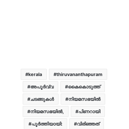
kerala
thiruvananthapuram
അപൂര്‍വ്വ
കൈകൊടുത്ത്
ചടങ്ങുകൾ
നിയമസഭയില്‍
നിയമസഭയില്‍,
പിണറായി
പൂർത്തിയായി:
വിരിഞ്ഞത്