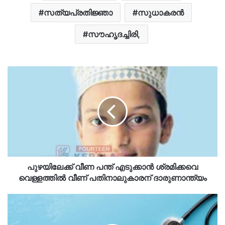
സത്യപ്രതിജ്ഞാ
സുധാകരന്‍
സൗഹൃദച്ചിരി,
പുഴയിലേക്ക് വീണ പന്ത് എടുക്കാൻ ശ്രമിക്കവെ
വെള്ളത്തിൽ വീണ് പതിനാലുകാരന് ദാരുണാന്ത്യം