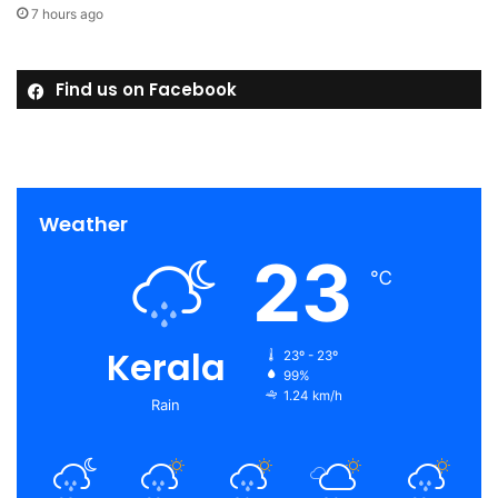
7 hours ago
Find us on Facebook
Weather
23
℃
Kerala
23º - 23º
99%
1.24 km/h
Rain