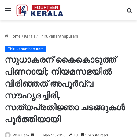
Menu
S
fo
Home
/
Kerala
/
Thiruvananthapuram
Thiruvananthapuram
സുധാകരന് കൈകൊടുത്ത്
പിണറായി; നിയമസഭയിൽ
വിരിഞ്ഞത് അപൂർവ്വ
സൗഹൃദച്ചിരി,
സത്യപ്രതിജ്ഞാ ചടങ്ങുകൾ
പൂർത്തിയായി
Send
Web Desk
May 21, 2026
19
1 minute read