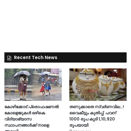
Recent Tech News
കോഴിക്കോട് പ്രൊഫഷണൽ
തണുക്കാതെ സ്വർണവില…!
കോളെജുകൾ ഒഴികെ
വൈകീട്ടും കുതിപ്പ്; പവന്
വിദ്യാഭ്യാസ
1000 രൂപ കൂടി 1,10,920
സ്ഥാപനങ്ങൾക്ക് നാളെ
രൂപയായി