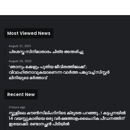
Most Viewed News
August 21, 2021
പ്രശസ്ത സിനിമാതാരം ചിത്ര അന്തരിച്ചു
August 25, 2022
‘ഞാനും മക്കളും പുതിയ ജീവിതത്തിലേക്ക്’;
വിവാഹിതനാവുകയാണെന്ന വാർത്ത പങ്കുവച്ച് സിസ്റ്റർ
ലിനിയുടെ ഭർത്താവ്
Recent New
3 hours ago
സ്കൂളിലെ കൗൺസിലിംഗിനിടെ ക്രൂരത പറഞ്ഞു…! കട്ടപ്പനയിൽ
14 വയസ്സുകാരിയെ ഒരു വർഷത്തോളംലൈംഗിക പീഡനത്തിന്
ഇരയാക്കി; രണ്ടാനച്ഛൻ പിടിയിൽ