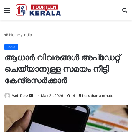
Menu
S
fo
Home
/
India
India
ആധാർ വിവരങ്ങൾ അപ്ഡേറ്റ്
ചെയ്യാനുള്ള സമയം നീട്ടി
കേന്ദ്രസർക്കാർ
Send
Web Desk
May 21, 2026
14
Less than a minute
an
email