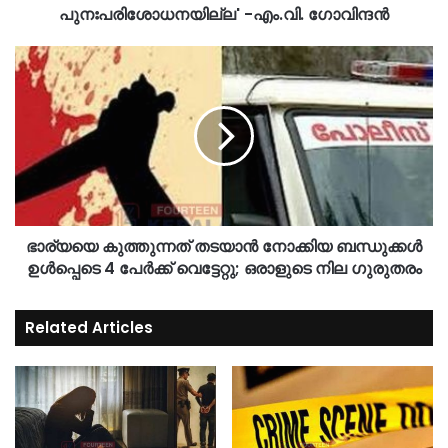
പുനഃപരിശോധനയില്ല' -എം.വി. ഗോവിന്ദൻ
ഭാര്യയെ കുത്തുന്നത് തടയാൻ നോക്കിയ ബന്ധുക്കൾ
ഉൾപ്പെടെ 4 പേർക്ക് വെട്ടേറ്റു; ഒരാളുടെ നില ഗുരുതരം
Related Articles