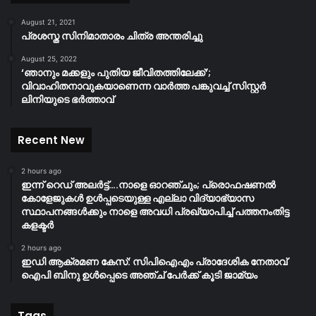
August 21, 2021
പ്രശസ്ത സിനിമാതാരം ചിത്ര അന്തരിച്ചു
August 25, 2022
‘ഞാനും മക്കളും പുതിയ ജീവിതത്തിലേക്ക്’;
വിവാഹിതനാവുകയാണെന്ന വാർത്ത പങ്കുവച്ച് സിസ്റ്റർ
ലിനിയുടെ ഭർത്താവ്
Recent New
2 hours ago
ഇന്ന് റെഡ് അലർട്ട്….നാളെ ഓറഞ്ചും; പ്രൊഫഷണൽ
കോളേജുകൾ ഉൾപ്പടെയുള്ള എല്ലാ വിദ്യാഭ്യാസ
സ്ഥാപനങ്ങൾക്കും നാളെ അവധി പ്രഖ്യാപിച്ച് പത്തനംതിട്ട
കളക്ടർ
2 hours ago
ഇഡി ആക്രമണ കേസ്: സിപിഐഎം പ്രാദേശിക നേതാവ്
ഐപി ബിനു ഉൾപ്പെടെ അഞ്ച് പേർക്ക് കൂടി ജാമ്യം
Tags