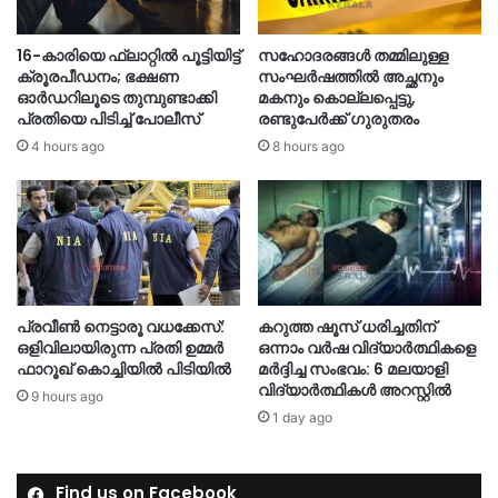
16-കാരിയെ ഫ്ലാറ്റിൽ പൂട്ടിയിട്ട്
സഹോദരങ്ങൾ തമ്മിലുള്ള
ക്രൂരപീഡനം; ഭക്ഷണ
സംഘർഷത്തിൽ അച്ഛനും
ഓർഡറിലൂടെ തുമ്പുണ്ടാക്കി
മകനും കൊല്ലപ്പെട്ടു,
പ്രതിയെ പിടിച്ച് പോലീസ്
രണ്ടുപേർക്ക് ഗുരുതരം
4 hours ago
8 hours ago
പ്രവീൺ നെട്ടാരൂ വധക്കേസ്:
കറുത്ത ഷൂസ് ധരിച്ചതിന്
ഒളിവിലായിരുന്ന പ്രതി ഉമ്മർ
ഒന്നാം വർഷ വിദ്യാർത്ഥികളെ
ഫാറൂഖ് കൊച്ചിയിൽ പിടിയിൽ
മർദ്ദിച്ച സംഭവം: 6 മലയാളി
വിദ്യാർത്ഥികൾ അറസ്റ്റിൽ
9 hours ago
1 day ago
Find us on Facebook