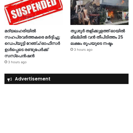
മദ്യലഹരിയിൽ
തൃശൂര്‍ തളിക്കുളത്ത് ഓയില്‍
സഹപ്രവർത്തകരെ മർദ്ദിച്ചു;
മില്ലില്‍ വൻ തീപിടിത്തം 25
ഡെപ്യൂട്ടി റേഞ്ച് ഓഫീസർ
ലക്ഷം രൂപയുടെ നഷ്ടം
ഉൾപ്പെടെ രണ്ടുപേർക്ക്
3 hours ago
സസ്‌പെൻഷൻ
3 hours ago
Advertisement