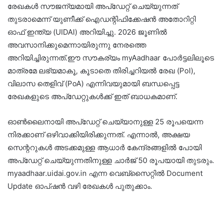
രേഖകൾ സൗജന്യമായി അപ്ഡേറ്റ് ചെയ്യുന്നത്
തുടരാമെന്ന് യുണീക്ക് ഐഡന്റിഫിക്കേഷൻ അതോറിറ്റി
ഓഫ് ഇന്ത്യ (UIDAI) അറിയിച്ചു. 2026 ജൂണിൽ
അവസാനിക്കുമെന്നായിരുന്നു നേരത്തെ
അറിയിച്ചിരുന്നത്.ഈ സൗകര്യം myAadhaar പോർട്ടലിലൂടെ
മാത്രമേ ലഭ്യമാകൂ, കൂടാതെ തിരിച്ചറിയൽ രേഖ (PoI),
വിലാസ തെളിവ് (PoA) എന്നിവയുമായി ബന്ധപ്പെട്ട
രേഖകളുടെ അപ്‌ഡേറ്റുകൾക്ക് ഇത് ബാധകമാണ്.
ഓൺലൈനായി അപ്ഡേറ്റ് ചെയ്യാനുള്ള 25 രൂപയെന്ന
നിരക്കാണ് ഒഴിവാക്കിയിരിക്കുന്നത്. എന്നാൽ, അക്ഷയ
സെന്ററുകൾ അടക്കമുള്ള ആധാർ കേന്ദ്രങ്ങളിൽ പോയി
അപ്ഡേറ്റ് ചെയ്യുന്നതിനുള്ള ചാർജ് 50 രൂപയായി തുടരും.
myaadhaar.uidai.gov.in എന്ന വെബ്സൈറ്റിൽ Document
Update ഓപ്ഷൻ വഴി രേഖകൾ പുതുക്കാം.