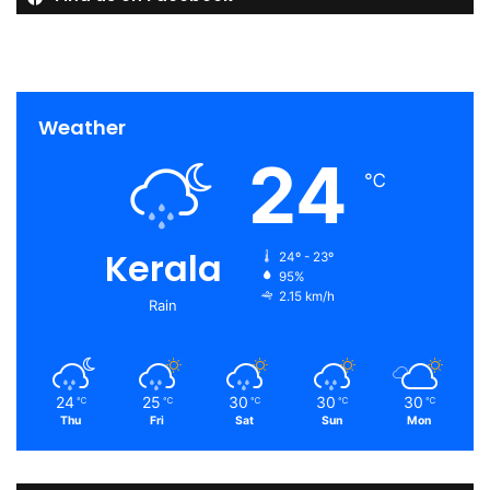
Weather
24
℃
Kerala
24º - 23º
95%
2.15 km/h
Rain
24
25
30
30
30
℃
℃
℃
℃
℃
Thu
Fri
Sat
Sun
Mon