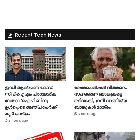
Recent Tech News
ഇഡി ആക്രമണ കേസ്:
ക്ഷേമപെൻഷൻ വിതരണം:
സിപിഐഎം പ്രാദേശിക
സഹകരണ ബാങ്കുകളെ
നേതാവ് ഐപി ബിനു
ഒഴിവാക്കി; ഇനി വാണിജ്യ
ഉൾപ്പെടെ അഞ്ച് പേർക്ക്
ബാങ്കുകൾ മാത്രം
കൂടി ജാമ്യം
3 hours ago
2 hours ago