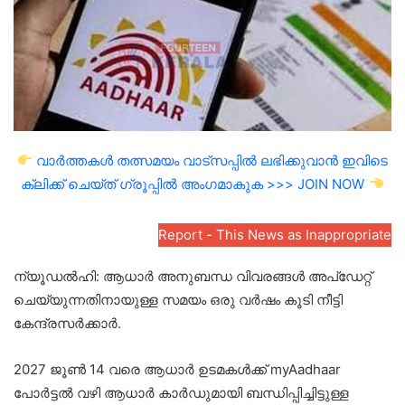
വാർത്തകൾ തത്സമയം വാട്സപ്പിൽ ലഭിക്കുവാൻ ഇവിടെ
ക്ലിക്ക് ചെയ്ത് ഗ്രൂപ്പിൽ അംഗമാകുക >>> JOIN NOW
Report - This News as Inappropriate
ന്യൂഡൽഹി: ആധാർ അനുബന്ധ വിവരങ്ങൾ അപ്ഡേറ്റ്
ചെയ്യുന്നതിനായുള്ള സമയം ഒരു വർഷം കൂടി നീട്ടി
കേന്ദ്രസർക്കാർ.
2027 ജൂൺ 14 വരെ ആധാർ ഉടമകൾക്ക് myAadhaar
പോർട്ടൽ വഴി ആധാർ കാർഡുമായി ബന്ധിപ്പിച്ചിട്ടുള്ള