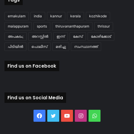
ernakulam
india
kannur
kerala
kozhikode
malappuram
sports
thiruvananthapuram
thrissur
അപകടം;
അറസ്റ്റിൽ
ഇന്ന്
കേസ്
കോഴിക്കോട്
പിടിയിൽ
പൊലീസ്
മരിച്ചു
സംസ്ഥാനത്ത്
Find us on Facebook
Find us on Social Media
Facebook
Twitter
YouTube
Instagram
WhatsApp