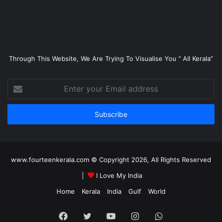
Through This Website, We Are Trying To Visualise You “ All Kerala”
Enter
your
Email
address
www.fourteenkerala.com © Copyright 2026, All Rights Reserved
|
I Love My India
Home
Kerala
India
Gulf
World
Facebook
Twitter
YouTube
Instagram
WhatsApp