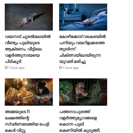
വയനാട് ചൂരൽമലയിൽ
കോഴിക്കോട് വടകരയിൽ
വീണ്ടും പുലിയുടെ
പനിയും വയറിളക്കത്തെ
ആക്രണം; വീട്ടിലെ
തുടർന്ന്
വളർത്തുനായയെ
ചികിത്സയിലായിരുന്ന
പിടികൂടി
യുവതി മരിച്ചു
1 hour ago
1 hour ago
അമ്മയുടെ 11
പത്തനാപുരത്ത്
ലക്ഷത്തിന്റെ
വളർത്തുമൃഗങ്ങളെ
സ്വർണമടങ്ങിയ പെട്ടി
കൊന്ന പുലി
മകൾ വിറ്റു;
കെണിയിൽ കുടുങ്ങി;