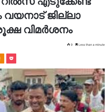
ി റീൽസ് എടുക്കേണ്ട
 വയനാട് ജില്ലാ
രൂക്ഷ വിമർശനം
9
Less than a minute
takte
Odnoklassniki
Pocket