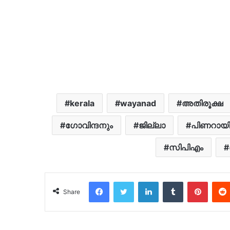
kerala
wayanad
അതിരൂക്ഷ
ഗോവിന്ദനും
ജില്ലാ
പിണറായി
സിപിഎം
Facebook
Twitter
LinkedIn
Tumblr
Pinter
Share