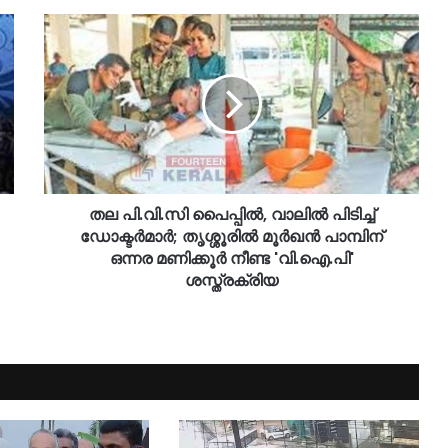
തല പി.വി.സി പൈപ്പിൽ, വാലിൽ പിടിച്ച്
ഡോക്ടർമാർ; തൃശ്ശൂരിൽ മൂർഖൻ പാമ്പിന്
ഒന്നര മണിക്കൂർ നീണ്ട 'വി.ഐ.പി'
ശസ്ത്രക്രിയ