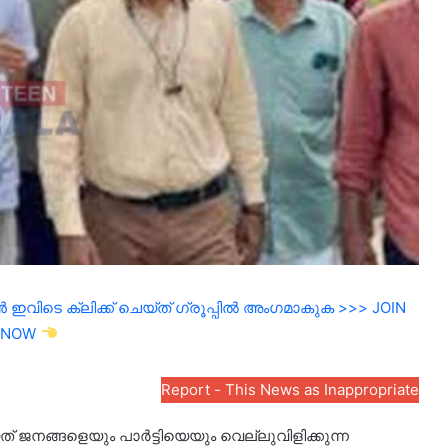
ഇവിടെ ക്ലിക്ക് ചെയ്ത് ഗ്രൂപ്പിൽ അംഗമാകുക >>> JOIN
NOW
Report - This News as Inappropriate
 ജനങ്ങളെയും പാർട്ടിയെയും വെല്ലുവിളിക്കുന്ന