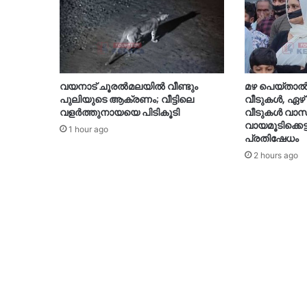
വയനാട് ചൂരൽമലയിൽ വീണ്ടും
മഴ പെയ്താൽ 
പുലിയുടെ ആക്രണം; വീട്ടിലെ
വീടുകൾ, ഏഴ് 
വളർത്തുനായയെ പിടികൂടി
വീടുകൾ വാ
വായമൂടിക്കെട
1 hour ago
പ്രതിഷേധം
2 hours ago