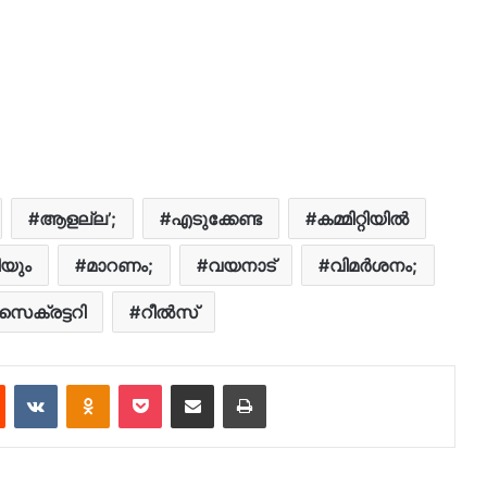
ആളല്ല’;
എടുക്കേണ്ട
കമ്മിറ്റിയിൽ
യും
മാറണം;
വയനാട്
വിമർശനം;
സെക്രട്ടറി
റീല്‍സ്
est
Reddit
VKontakte
Odnoklassniki
Pocket
Share via Email
Print