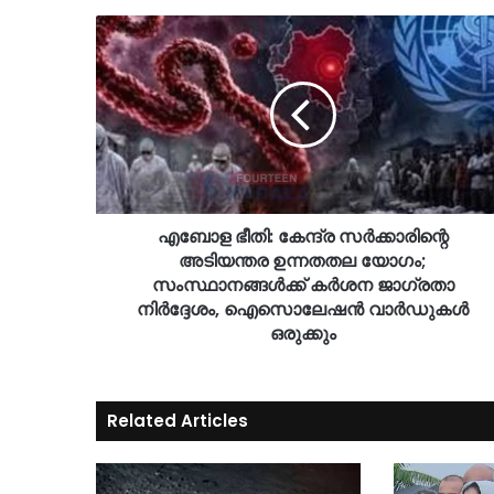
എബോള ഭീതി: കേന്ദ്ര സർക്കാരിന്റെ
അടിയന്തര ഉന്നതതല യോഗം;
സംസ്ഥാനങ്ങൾക്ക് കർശന ജാഗ്രതാ
നിർദ്ദേശം, ഐസൊലേഷൻ വാർഡുകൾ
ഒരുക്കും
Related Articles