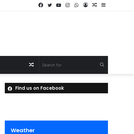
Facebook
Twitter
YouTube
Instagram
WhatsApp
Log
Random
Sidebar
In
Article
Random
Search
Article
for
Find us on Facebook
Weather