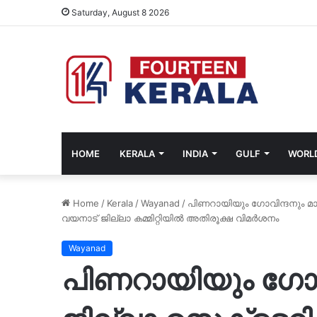
Saturday, August 8 2026
HOME
KERALA
INDIA
GULF
WORL
Home
/
Kerala
/
Wayanad
/
പിണറായിയും ഗോവിന്ദനും മാ
വയനാട് ജില്ലാ കമ്മിറ്റിയിൽ അതിരൂക്ഷ വിമർശനം
Wayanad
പിണറായിയും ഗോവ