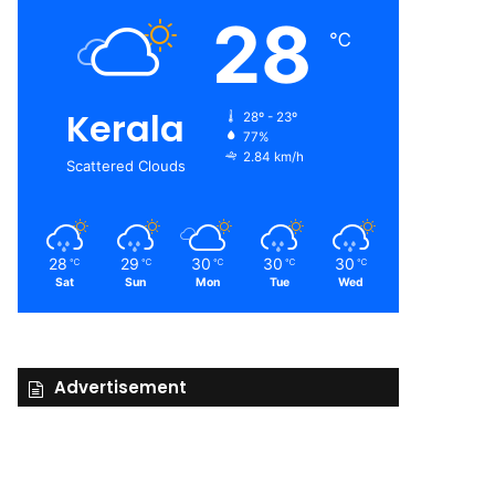
28
℃
Kerala
28º - 23º
77%
2.84 km/h
Scattered Clouds
28
29
30
30
30
℃
℃
℃
℃
℃
Sat
Sun
Mon
Tue
Wed
Advertisement