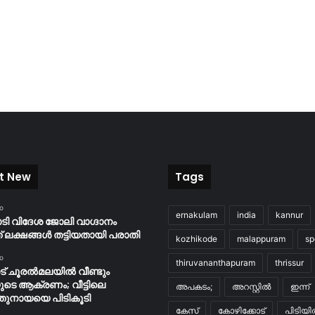
t New
Tags
o
ernakulam
india
kannur
യാടി വിദേശ ജോലി വാഗ്ദാനം
 ലക്ഷങ്ങൾ തട്ടിയതായി പരാതി
kozhikode
malappuram
sp
o
thiruvananthapuram
thrissur
് ചൂരൽമലയിൽ വീണ്ടും
ുടെ ആക്രണം; വീട്ടിലെ
അപകടം;
അറസ്റ്റിൽ
ഇന്ന്
തുനായയെ പിടികൂടി
കേസ്
കോഴിക്കോട്
പിടിയ