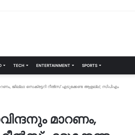
D
TECH
ENTERTAINMENT
SPORTS
റണം, ജില്ലാ സെക്രട്ടറി റീൽസ് എടുക്കേണ്ട ആളല്ല’; സിപിഎം
ിന്ദനും മാറണം,