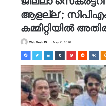
ജില്ലാ സെക്രട്ടറ
ആളല്ല’; സിപിഎം
കമ്മിറ്റിയിൽ അതി
Send
Web Desk
May 21, 2026
an
Facebook
Twitter
LinkedIn
Tumblr
Pinterest
Reddit
VKon
email