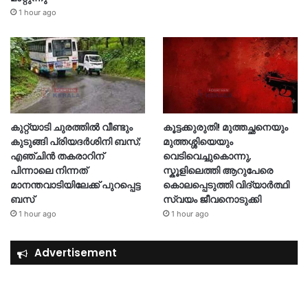
1 hour ago
കുറ്റ്യാടി ചുരത്തിൽ വീണ്ടും
കൂട്ടക്കുരുതി! മുത്തച്ഛനെയും
കുടുങ്ങി പ്രിയദർശിനി ബസ്;
മുത്തശ്ശിയെയും
എഞ്ചിൻ തകരാറിന്
വെടിവെച്ചുകൊന്നു,
പിന്നാലെ നിന്നത്
സ്കൂളിലെത്തി ആറുപേരെ
മാനന്തവാടിയിലേക്ക് പുറപ്പെട്ട
കൊലപ്പെടുത്തി വിദ്യാ‍ർത്ഥി
ബസ്
സ്വയം ജീവനൊടുക്കി
1 hour ago
1 hour ago
Advertisement