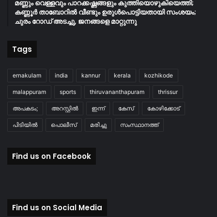
മണ്ണും വെള്ളവും പാറക്കഷ്ണങ്ങളും കുത്തിയൊഴുകിയെത്തി;
കണ്ണൂർ താബോറിൽ വീണ്ടും ഉരുൾപൊട്ടിയതായി സംശയം;
ചുരം റോഡ് അടച്ചു, ജനങ്ങളെ മാറ്റുന്നു
Tags
ernakulam
india
kannur
kerala
kozhikode
malappuram
sports
thiruvananthapuram
thrissur
അപകടം;
അറസ്റ്റിൽ
ഇന്ന്
കേസ്
കോഴിക്കോട്
പിടിയിൽ
പൊലീസ്
മരിച്ചു
സംസ്ഥാനത്ത്
Find us on Facebook
Find us on Social Media