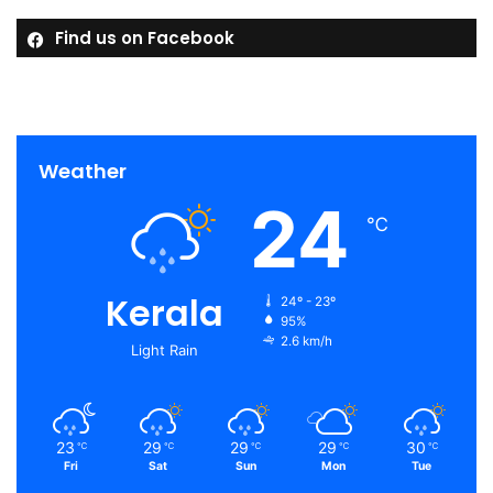
Find us on Facebook
Weather
24
℃
Kerala
24º - 23º
95%
2.6 km/h
Light Rain
23
29
29
29
30
℃
℃
℃
℃
℃
Fri
Sat
Sun
Mon
Tue