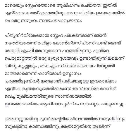
മാരെയും സ്നേഹത്തോടെ ആലിംഗനം ചെയ്തത്. ഇതിൽ
എൻ്റെ ഭാഗത്ത് എന്തെങ്കിലും അനൗചിത്യം ഉണ്ടായെങ്കിൽ
പൊതു സമൂഹം സദയം പൊറുക്കണം.
പിതൃനിർവിശേഷമായ സ്നേഹ പ്രകടനമാണ് ഞാൻ
നടത്തിയതെന്ന് മഹിളാ കോൺഗ്രസ് പ്രസിഡണ്ട് ജെബി
മേത്തർ എം.പി അന്നുതന്നെ പറഞ്ഞിരുന്നു. എൻ്റെ
പെരുമാറ്റത്തിൽ ഒരു ദുരുദ്ദേശ്യവും ഉണ്ടായിരുന്നില്ലെന്ന്
ബിന്ദു കൃഷ്ണയും , തികച്ചും സ്വാഭാവികമായ പ്രവൃത്തി
മാത്രമാണെന്ന് ഷാനിമോൾ ഉസ്മാനും
പറഞ്ഞിട്ടുണ്ട്.വർഷങ്ങളായി പരിചയമുള്ള ഇവരെല്ലാം
എൻ്റെ കുഞ്ഞനുജത്തിമാരാണ്. ഇന്ന് ഇന്ദിരാ ഭവനിൽ
വെച്ച് മുഖ്യമന്ത്രിയുടെ സാന്നിദ്ധ്യത്തിൽ
ഇവരൊടെല്ലാം ആഹ്ലാദപൂർവ്വം സൗഹൃദം പങ്കുവെച്ചു.
അര നൂറ്റാണ്ടിനു മുമ്പ് രാഷ്ട്രീയ പീഢനത്തിൽ നട്ടെല്ലിനും
സുഷുമ്‌നാ കാണ്ഡത്തിനും ക്ഷതമേറ്റതിനെ തുടർന്ന്