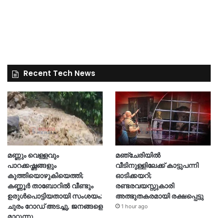
Recent Tech News
മണ്ണും വെള്ളവും
മഞ്ചേരിയിൽ
പാറക്കഷ്ണങ്ങളും
വീടിനുള്ളിലേക്ക് കാട്ടുപന്നി
കുത്തിയൊഴുകിയെത്തി;
ഓടിക്കയറി;
കണ്ണൂർ താബോറിൽ വീണ്ടും
രണ്ടരവയസ്സുകാരി
ഉരുൾപൊട്ടിയതായി സംശയം;
അത്ഭുതകരമായി രക്ഷപ്പെട്ടു
ചുരം റോഡ് അടച്ചു, ജനങ്ങളെ
1 hour ago
മാറ്റുന്നു