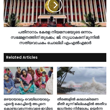
പതിനാറാം കേരള നിയമസഭയുടെ ഒന്നാം
സമ്മേളനത്തിന് തുടക്കം; ജി. സുധാകരന് മുന്നിൽ
സത്യവാചകം ചൊല്ലി എംഎൽഎമാർ
Related Articles
മഴയായാലും വെയിലായാലും
തീരങ്ങളില്‍ കടലാക്രമണ
എന്റെ കൊച്ചിന്റെ അപ്പനെ
ഭീതി! മൂന്ന് ജില്ലകളിൽ അതീവ
കൊണ്ടുവരുന്നതുവരെ ഇവിടെ
ജാഗ്രതാ നിർദ്ദേശം; ഉയർന്ന