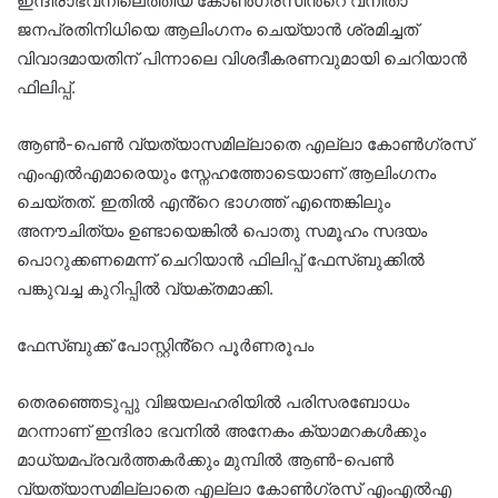
ഇന്ദിരാഭവനിലെത്തിയ കോൺഗ്രസിൻ്റെ വനിതാ
ജനപ്രതിനിധിയെ ആലിംഗനം ചെയ്യാൻ ശ്രമിച്ചത്
വിവാദമായതിന് പിന്നാലെ വിശദീകരണവുമായി ചെറിയാൻ
ഫിലിപ്പ്.
ആൺ-പെൺ വ്യത്യാസമില്ലാതെ എല്ലാ കോൺഗ്രസ്
എംഎൽഎമാരെയും സ്നേഹത്തോടെയാണ് ആലിംഗനം
ചെയ്തത്. ഇതിൽ എൻ്റെ ഭാഗത്ത് എന്തെങ്കിലും
അനൗചിത്യം ഉണ്ടായെങ്കിൽ പൊതു സമൂഹം സദയം
പൊറുക്കണമെന്ന് ചെറിയാൻ ഫിലിപ്പ് ഫേസ്ബുക്കിൽ
പങ്കുവച്ച കുറിപ്പിൽ വ്യക്തമാക്കി.
ഫേസ്ബുക്ക് പോസ്റ്റിൻ്റെ പൂർണരൂപം
തെരഞ്ഞെടുപ്പു വിജയലഹരിയിൽ പരിസരബോധം
മറന്നാണ് ഇന്ദിരാ ഭവനിൽ അനേകം ക്യാമറകൾക്കും
മാധ്യമപ്രവർത്തകർക്കും മുമ്പിൽ ആൺ-പെൺ
വ്യത്യാസമില്ലാതെ എല്ലാ കോൺഗ്രസ് എംഎൽഎ