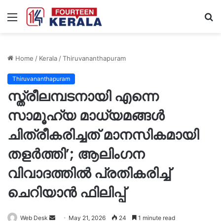
Menu
S
fo
Home
/
Kerala
/
Thiruvananthapuram
Thiruvananthapuram
സ്ത്രീലമ്പടനായി എന്നെ
സാമൂഹ്യ മാധ്യമങ്ങൾ
ചിത്രീകരിച്ചത് മാനസികമായി
തളർത്തി’; ആലിംഗന
വിവാദത്തിൽ പ്രതികരിച്ച്
ചെറിയാൻ ഫിലിപ്പ്
Send
Web Desk
May 21, 2026
24
1 minute read