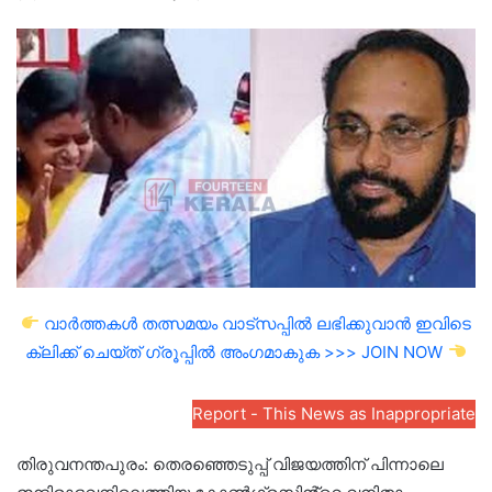
an
email
വാർത്തകൾ തത്സമയം വാട്സപ്പിൽ ലഭിക്കുവാൻ ഇവിടെ
ക്ലിക്ക് ചെയ്ത് ഗ്രൂപ്പിൽ അംഗമാകുക >>> JOIN NOW
Report - This News as Inappropriate
തിരുവനന്തപുരം: തെരഞ്ഞെടുപ്പ് വിജയത്തിന് പിന്നാലെ