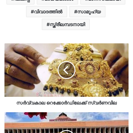
വിവാദത്തിൽ
സാമൂഹ്യ
സ്ത്രീലമ്പടനായി
സർവ്വകാല റെക്കോർഡിലേക്ക് സ്വർണവില