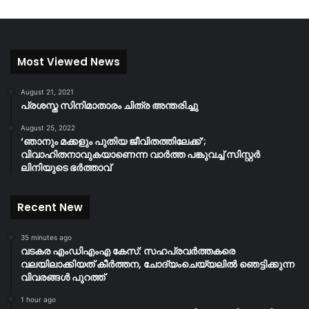
Most Viewed News
August 21, 2021
പ്രശസ്ത സിനിമാതാരം ചിത്ര അന്തരിച്ചു
August 25, 2022
‘ഞാനും മക്കളും പുതിയ ജീവിതത്തിലേക്ക്’;
വിവാഹിതനാവുകയാണെന്ന വാർത്ത പങ്കുവച്ച് സിസ്റ്റർ
ലിനിയുടെ ഭർത്താവ്
Recent New
35 minutes ago
വടകര എംഡിഎംഎ കേസ്: സഹപ്രവർത്തകരെ
വലയിലാക്കിയത് കീർത്തന, ചോദ്യംചെയ്യലിൽ ഞെട്ടിക്കുന്ന
വിവരങ്ങൾ പുറത്ത്
1 hour ago