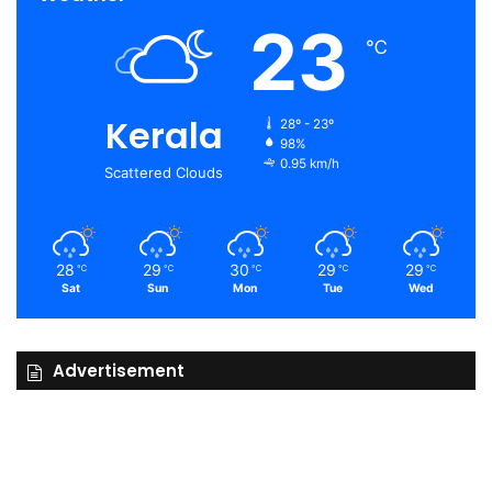
23
℃
Kerala
28º - 23º
98%
0.95 km/h
Scattered Clouds
28
29
30
29
29
℃
℃
℃
℃
℃
Sat
Sun
Mon
Tue
Wed
Advertisement