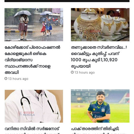
കോഴിക്കോട് പ്രൊഫഷണൽ
തണുക്കാതെ സ്വർണവില…!
കോളെജുകൾ ഒഴികെ
വൈകീട്ടും കുതിപ്പ്; പവന്
വിദ്യാഭ്യാസ
1000 രൂപ കൂടി 1,10,920
സ്ഥാപനങ്ങൾക്ക് നാളെ
രൂപയായി
അവധി
13 hours ago
13 hours ago
വനിതാ സിവിൽ സർജനോട്
പാക് താരത്തിന് തിരിച്ചടി;