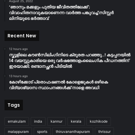
August 25, 2022
‘ഞാനും മക്കളും പുതിയ ജീവിതത്തിലേക്ക്’;
വിവാഹിതനാവുകയാണെന്ന വാർത്ത പങ്കുവച്ച് സിസ്റ്റർ
ലിനിയുടെ ഭർത്താവ്
Recent New
12 hours ago
സ്കൂളിലെ കൗൺസിലിംഗിനിടെ ക്രൂരത പറഞ്ഞു…! കട്ടപ്പനയിൽ
14 വയസ്സുകാരിയെ ഒരു വർഷത്തോളംലൈംഗിക പീഡനത്തിന്
ഇരയാക്കി; രണ്ടാനച്ഛൻ പിടിയിൽ
13 hours ago
കോഴിക്കോട് പ്രൊഫഷണൽ കോളെജുകൾ ഒഴികെ
വിദ്യാഭ്യാസ സ്ഥാപനങ്ങൾക്ക് നാളെ അവധി
Tags
ernakulam
india
kannur
kerala
kozhikode
malappuram
sports
thiruvananthapuram
thrissur