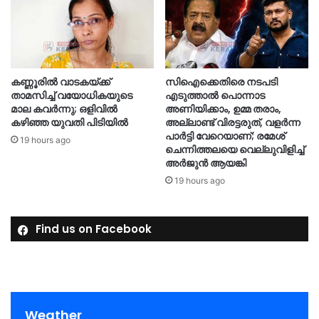
കണ്ണൂരിൽ വാടകയ്ക്ക്
സിഐക്കെതിരെ നടപടി
താമസിച്ച് വയോധികയുടെ
എടുത്താൽ പൊന്നാട
മാല കവർന്നു; ഒളിവിൽ
അണിയിക്കാം, ഉമ്മ തരാം,
കഴിഞ്ഞ യുവതി പിടിയിൽ
അല്ലാണ്ട് വിരട്ടരുത്, വളർന്ന
പാർട്ടി വേറെയാണ്; രമേശ്
19 hours ago
ചെന്നിത്തലയെ വെല്ലുവിളിച്ച്
അർജുൻ ആയങ്കി
19 hours ago
Find us on Facebook
Weather