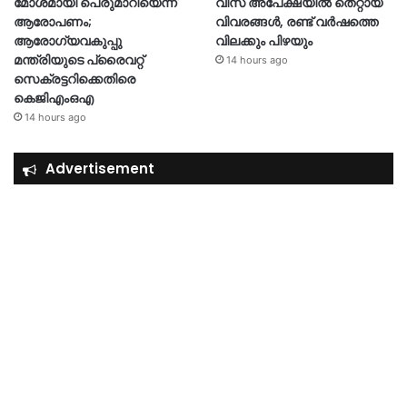
മോശമായി പെരുമാറിയെന്ന്
വിസ അപേക്ഷയിൽ തെറ്റായ
ആരോപണം;
വിവരങ്ങൾ, രണ്ട് വർഷത്തെ
ആരോഗ്യവകുപ്പു
വിലക്കും പിഴയും
മന്ത്രിയുടെ പ്രൈവറ്റ്
14 hours ago
സെക്രട്ടറിക്കെതിരെ
കെജിഎംഒഎ
14 hours ago
Advertisement