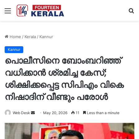
Menu
S
fo
Home
/
Kerala
/
Kannur
Kannur
പൊലീസിനെ ബോംബറിഞ്ഞ്
വധിക്കാൻ ശ്രമിച്ച കേസ്;
ശിക്ഷിക്കപ്പെട്ട സിപിഎം വികെ
നിഷാദിന് വീണ്ടും പരോൾ
Send
Web Desk
May 20, 2026
11
Less than a minute
an
email