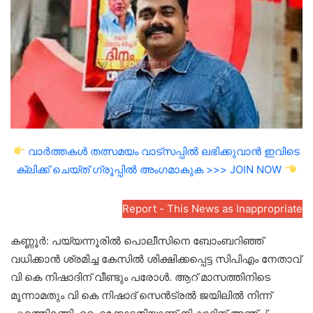
വാർത്തകൾ തത്സമയം വാട്സപ്പിൽ ലഭിക്കുവാൻ ഇവിടെ
ക്ലിക്ക് ചെയ്ത് ഗ്രൂപ്പിൽ അംഗമാകുക >>> JOIN NOW
Report - This News as Inappropriate
കണ്ണൂർ: പയ്യന്നൂരിൽ പൊലീസിനെ ബോംബറിഞ്ഞ്
വധിക്കാൻ ശ്രമിച്ച കേസിൽ ശിക്ഷിക്കപ്പെട്ട സിപിഎം നേതാവ്
വി കെ നിഷാദിന് വീണ്ടും പരോൾ. ആറ് മാസത്തിനിടെ
മൂന്നാമതും വി കെ നിഷാദ് സെൻട്രൽ ജയിലിൽ നിന്ന്