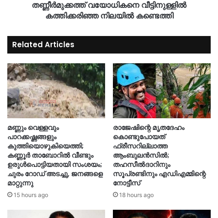
തണ്ണീർമുക്കത്ത് വയോധികനെ വീട്ടിനുള്ളിൽ
കത്തിക്കരിഞ്ഞ നിലയിൽ കണ്ടെത്തി
Related Articles
മണ്ണും വെള്ളവും
രാജേഷിന്റെ മൃതദേഹം
പാറക്കഷ്ണങ്ങളും
കൊണ്ടുപോയത്
കുത്തിയൊഴുകിയെത്തി;
ഫ്രീസറില്ലാത്ത
കണ്ണൂർ താബോറിൽ വീണ്ടും
ആംബുലൻസിൽ;
ഉരുൾപൊട്ടിയതായി സംശയം;
തഹസീൽദാറിനും
ചുരം റോഡ് അടച്ചു, ജനങ്ങളെ
സൂപ്രണ്ടിനും എഡിഎമ്മിന്റെ
മാറ്റുന്നു
നോട്ടീസ്
15 hours ago
18 hours ago