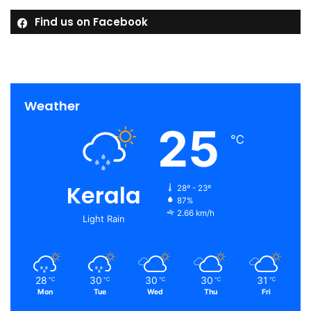
Find us on Facebook
Weather
25
℃
Kerala
28º - 23º
87%
2.66 km/h
Light Rain
28
30
30
30
31
℃
℃
℃
℃
℃
Mon
Tue
Wed
Thu
Fri