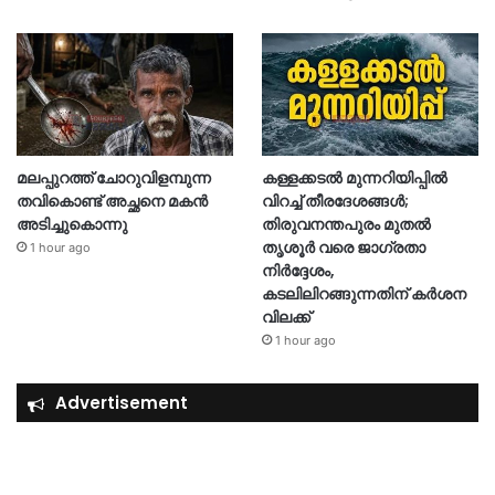
മലപ്പുറത്ത് ചോറുവിളമ്പുന്ന
കള്ളക്കടൽ മുന്നറിയിപ്പിൽ
തവികൊണ്ട് അച്ഛനെ മകൻ
വിറച്ച് തീരദേശങ്ങൾ;
അടിച്ചുകൊന്നു
തിരുവനന്തപുരം മുതൽ
തൃശൂർ വരെ ജാഗ്രതാ
1 hour ago
നിർദ്ദേശം,
കടലിലിറങ്ങുന്നതിന് കര്‍ശന
വിലക്ക്
1 hour ago
Advertisement