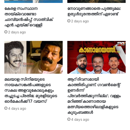
കേരള സംസ്ഥാന
നോവുണങ്ങാതെ പുത്തുമല:
തായ്‌ക്വൊണ്ടോ
ഉരുൾദുരന്തത്തിന് ഏഴാണ്ട്
ചാമ്പ്യൻഷിപ്പ്: സാത്വിക്
2 days ago
എൻ.എയ്ക്ക് വെള്ളി
2 days ago
മലയാള സിനിമയുടെ
ആറ് ദിവസമായി
നായകസങ്കല്‍പങ്ങളുടെ
കാത്തിരിപ്പാണ്; ഗവണ്‍മെന്റ്
സകല അളവുകോലുകളും
ഉണര്‍ന്ന്
തച്ചുടച്ച പ്രതിഭ; മുരളിയുടെ
പ്രവര്‍ത്തിക്കുന്നില്ല’; വള്ളം
ഓര്‍മകള്‍ക്ക് 17 വയസ്
മറിഞ്ഞ് കാണാതായ
മത്സ്യത്തൊഴിലാളികളുടെ
4 days ago
കുടുംബങ്ങള്‍
4 days ago