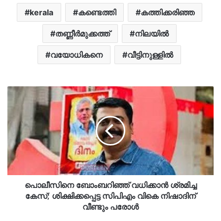
kerala
കണ്ടെത്തി
കത്തിക്കരിഞ്ഞ
തണ്ണീർമുക്കത്ത്
നിലയിൽ
വയോധികനെ
വീട്ടിനുള്ളിൽ
പൊലീസിനെ ബോംബറിഞ്ഞ് വധിക്കാൻ ശ്രമിച്ച
കേസ്; ശിക്ഷിക്കപ്പെട്ട സിപിഎം വികെ നിഷാദിന്
വീണ്ടും പരോൾ