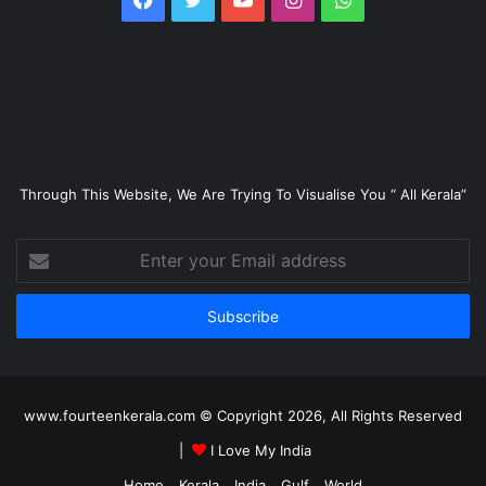
Through This Website, We Are Trying To Visualise You “ All Kerala”
Enter
your
Email
address
www.fourteenkerala.com © Copyright 2026, All Rights Reserved
|
I Love My India
Home
Kerala
India
Gulf
World