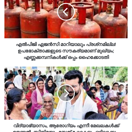
എൽപിജി ഏജൻസി മാറിയാലും പ്രശ്‍നമില്ല!
ഉപഭോക്താക്കളുടെ സൗകര്യമാണ് മുഖ്യം;
എണ്ണക്കമ്പനികൾക്ക് ഒപ്പം ഹൈക്കോടതി
വിദ്യാഭ്യാസം, ആരോഗ്യം എന്നീ മേഖലകൾക്ക്