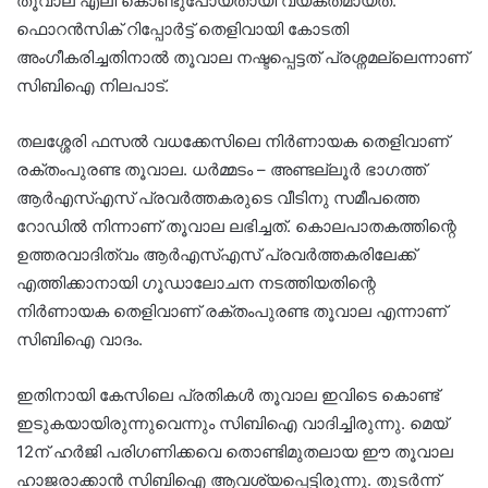
തൂവാല എലി കൊണ്ടുപോയതായി വ്യക്തമായത്.
ഫൊറൻസിക് റിപ്പോർട്ട് തെളിവായി കോടതി
അംഗീകരിച്ചതിനാൽ തൂവാല നഷ്ടപ്പെട്ടത് പ്രശ്നമല്ലെന്നാണ്
സിബിഐ നിലപാട്.
തലശ്ശേരി ഫസൽ വധക്കേസിലെ നിർണായക തെളിവാണ്
രക്തംപുരണ്ട തൂവാല. ധർമ്മടം – അണ്ടല്ലൂർ ഭാഗത്ത്
ആർഎസ്എസ് പ്രവർത്തകരുടെ വീടിനു സമീപത്തെ
റോഡിൽ നിന്നാണ് തൂവാല ലഭിച്ചത്. കൊലപാതകത്തിന്റെ
ഉത്തരവാദിത്വം ആർഎസ്എസ് പ്രവർത്തകരിലേക്ക്
എത്തിക്കാനായി ഗൂഡാലോചന നടത്തിയതിന്റെ
നിർണായക തെളിവാണ് രക്തംപുരണ്ട തൂവാല എന്നാണ്
സിബിഐ വാദം.
ഇതിനായി കേസിലെ പ്രതികൾ തൂവാല ഇവിടെ കൊണ്ട്
ഇടുകയായിരുന്നുവെന്നും സിബിഐ വാദിച്ചിരുന്നു. മെയ്
12ന് ഹർജി പരിഗണിക്കവെ തൊണ്ടിമുതലായ ഈ തൂവാല
ഹാജരാക്കാൻ സിബിഐ ആവശ്യപ്പെട്ടിരുന്നു. തുടർന്ന്