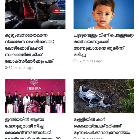
കുടുംബസമേതമെന്ന
ചൂടുവെള്ളം വീണ് പൊള്ളലേറ്റ
വ്യാജേന ലഹരിക്കടത്ത്;
രണ്ട് വയസുകാരി
കോഴിക്കോട് ലഹരി
അണുബാധയെ തുടർന്ന്
സംഘത്തിൽ കിക്ക്
മരിച്ചു
ബോക്സർമാർക്കും പങ്ക്
32 minutes ago
32 minutes ago
ഇന്ത്യയിൽ ആദ്യ
മുള്ളിയിൽ കാർ
ഷോറൂമുമായി നിഷ്ക
കൊക്കയിലേക്ക് മറിഞ്ഞ്
മൊമെൻ്റ്സ് ജ്വല്ലറി
മൂന്നുപേർക്ക് ദാരുണാന്ത്യം
കോഴിക്കോട് : ഉദ്ഘാടനം 29
42 minutes ago