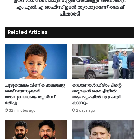
ഊന്നൽ, സിനിമയും സ്റ്റേജ് ഷോകളും ഒഴിവാക്കും,
എം.എൽ.എ ഓഫിസ് ഉടൻ തുറക്കുമെന്ന് രമേഷ്
പിഷാരടി
Related Articles
ചൂടുവെള്ളം വീണ് പൊള്ളലേറ്റ
ഡൊണാൾഡ് ട്രംപിന്റെ
രണ്ട് വയസുകാരി
മരുമകൻ കൊച്ചിയിൽ;
അണുബാധയെ തുടർന്ന്
ആലപ്പുഴയിൽ വള്ളംകളി
മരിച്ചു
കാണും
32 minutes ago
2 days ago