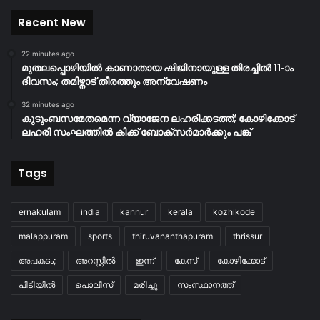
Recent New
22 minutes ago
മുതലപ്പൊഴിയിൽ കാണാതായ ഷിജിനായുള്ള തിരച്ചിൽ 11-ാം
ദിവസം; തമിഴ്നാട് തീരത്തും അന്വേഷണം
32 minutes ago
കുടുംബസമേതമെന്ന വ്യാജേന ലഹരിക്കടത്ത്; കോഴിക്കോട്
ലഹരി സംഘത്തിൽ കിക്ക് ബോക്സർമാർക്കും പങ്ക്
Tags
ernakulam
india
kannur
kerala
kozhikode
malappuram
sports
thiruvananthapuram
thrissur
അപകടം;
അറസ്റ്റിൽ
ഇന്ന്
കേസ്
കോഴിക്കോട്
പിടിയിൽ
പൊലീസ്
മരിച്ചു
സംസ്ഥാനത്ത്