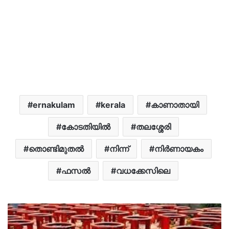
ernakulam
kerala
കാണാതായി
കോടതിയില്‍
തലശ്ശേരി
തൊണ്ടിമുതൽ
നിന്ന്
നിർണായകം
ഫസൽ
വധക്കേസിലെ