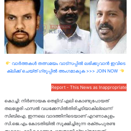
വാർത്തകൾ തത്സമയം വാട്സപ്പിൽ ലഭിക്കുവാൻ ഇവിടെ
ക്ലിക്ക് ചെയ്ത് ഗ്രൂപ്പിൽ അംഗമാകുക >>> JOIN NOW
Report - This News as Inappropriate
കൊച്ചി: നിർണായക തെളിവ് എലി കൊണ്ടുപോയത്
തലശ്ശേരി ഫസൽ വധക്കേസിൽതിരിച്ചടിയാകില്ലെന്ന്
സിബിഐ. ഇന്നലെ വാദത്തിനിടെയാണ് എറണാകുളം
സി.ജെ.എം കോടതിയിൽ സൂക്ഷിച്ചിരുന്ന രക്തംപുരണ്ട