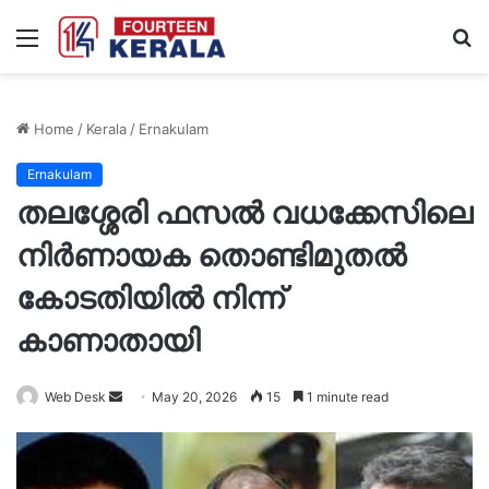
Menu
S
fo
Home
/
Kerala
/
Ernakulam
Ernakulam
തലശ്ശേരി ഫസല്‍ വധക്കേസിലെ
നിർണായക തൊണ്ടിമുതല്‍
കോടതിയില്‍ നിന്ന്
കാണാതായി
Send
Web Desk
May 20, 2026
15
1 minute read
an
email