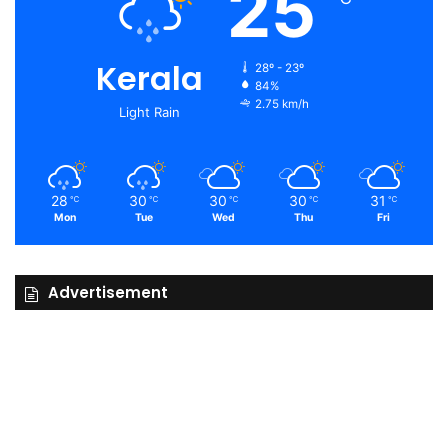
25
Kerala
28º - 23º
84%
2.75 km/h
Light Rain
28
30
30
30
31
℃
℃
℃
℃
℃
Mon
Tue
Wed
Thu
Fri
Advertisement