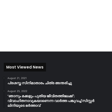
Most Viewed News
August 21, 2021
പ്രശസ്ത സിനിമാതാരം ചിത്ര അന്തരിച്ചു
August 25, 2022
‘ഞാനും മക്കളും പുതിയ ജീവിതത്തിലേക്ക്’;
വിവാഹിതനാവുകയാണെന്ന വാർത്ത പങ്കുവച്ച് സിസ്റ്റർ
ലിനിയുടെ ഭർത്താവ്