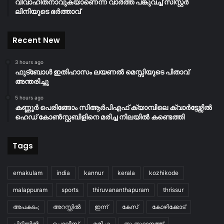
വിവാഹിതനാവുകയാണെന്ന വാർത്ത പങ്കുവച്ച് സിസ്റ്റർ
ലിനിയുടെ ഭർത്താവ്
Recent New
3 hours ago
ഫുട്ബോൾ ഇതിഹാസം ലയണൽ മെസ്സിയുടെ പിതാവ്
അന്തരിച്ചു
5 hours ago
കണ്ണൂർ പെരിങ്ങോം സിആർപിഎഫ് ക്യാമ്പിലെ ക്വാർട്ടേഴ്സിൽ
ഹെഡ് കോൺസ്റ്റബിളിനെ മരിച്ച നിലയിൽ കണ്ടെത്തി
Tags
ernakulam
india
kannur
kerala
kozhikode
malappuram
sports
thiruvananthapuram
thrissur
അപകടം;
അറസ്റ്റിൽ
ഇന്ന്
കേസ്
കോഴിക്കോട്
പിടിയിൽ
പൊലീസ്
മരിച്ചു
സംസ്ഥാനത്ത്