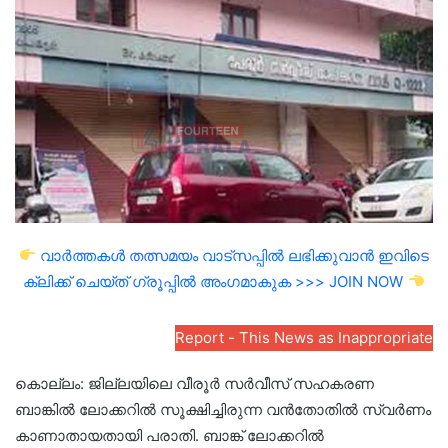
email
വാർത്തകൾ തത്സമയം വാട്സപ്പിൽ ലഭിക്കുവാൻ ഇവിടെ
ക്ലിക്ക് ചെയ്ത് ഗ്രൂപ്പിൽ അംഗമാകുക >>> JOIN NOW
Report - This News as Inappropriate
കൊല്ലം: ജില്ലയിലെ വീരൂർ സർവീസ് സഹകരണ
ബാങ്കിൽ ലോക്കറിൽ സൂക്ഷിച്ചിരുന്ന വൻതോതിൽ സ്വർണം
കാണാതായതായി പരാതി. ബാങ്ക് ലോക്കറിൽ