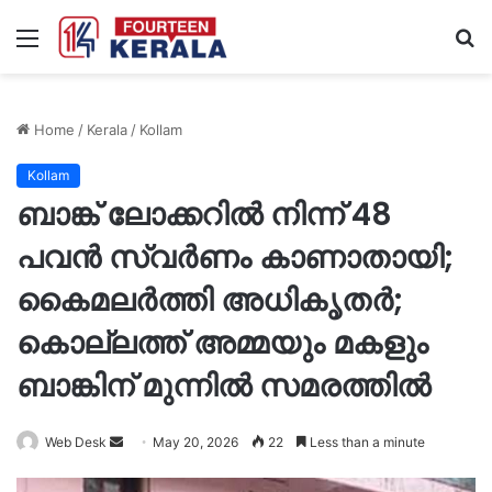
Menu
S
fo
Home
/
Kerala
/
Kollam
Kollam
ബാങ്ക് ലോക്കറിൽ നിന്ന് 48
പവൻ സ്വർണം കാണാതായി;
കൈമലർത്തി അധികൃതർ;
കൊല്ലത്ത് അമ്മയും മകളും
ബാങ്കിന് മുന്നിൽ സമരത്തിൽ
Send
Web Desk
May 20, 2026
22
Less than a minute
an