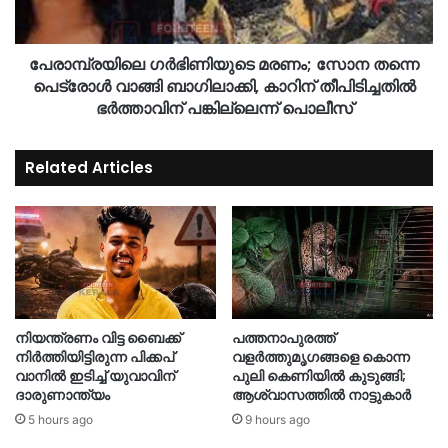
പേരാമ്പ്രയിലെ ഗർഭിണിയുടെ മരണം; സോന തന്നെ
പെട്രോൾ വാങ്ങി ബാഗിലാക്കി, കാറിന് തീപിടിച്ചതിൽ
ഭർത്താവിന് പങ്കില്ലെന്ന് പൊലീസ്
Related Articles
നിയന്ത്രണം വിട്ട ബൈക്ക്
പത്തനാപുരത്ത്
നിർത്തിയിട്ടിരുന്ന പിക്കപ്
വളർത്തുമൃഗങ്ങളെ കൊന്ന
വാനിൽ ഇടിച്ച് യുവാവിന്
പുലി കെണിയിൽ കുടുങ്ങി;
ദാരുണാന്ത്യം
ആശ്വാസത്തിൽ നാട്ടുകാർ
5 hours ago
9 hours ago