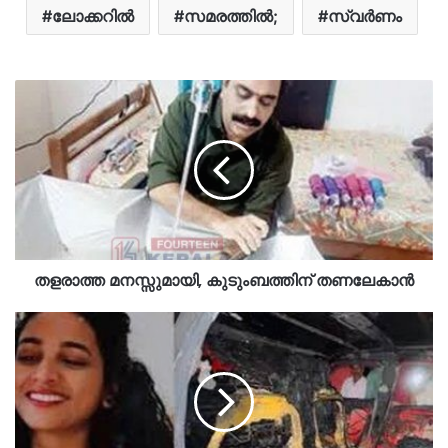
ലോക്കറിൽ
സമരത്തിൽ;
സ്വർണം
തളരാത്ത മനസ്സുമായി, കുടുംബത്തിന് തണലേകാൻ