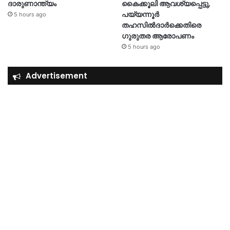
ദാരുണാന്ത്യം
കൈക്കൂലി ആവശ്യപ്പെട്ടു,
പയ്യന്നൂർ
5 hours ago
തഹസിൽദാർക്കെതിരെ
ഗുരുതര ആരോപണം
5 hours ago
Advertisement