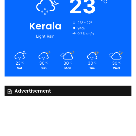
23
℃
Kerala
23º - 22º
94%
0.75 km/h
Light Rain
23
30
30
30
30
℃
℃
℃
℃
℃
Sat
Sun
Mon
Tue
Wed
Advertisement