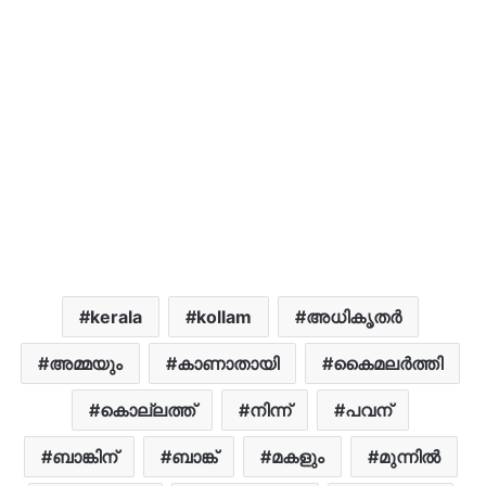
kerala
kollam
അധികൃതർ
അമ്മയും
കാണാതായി
കൈമലർത്തി
കൊല്ലത്ത്
നിന്ന്
പവന്
ബാങ്കിന്
ബാങ്ക്
മകളും
മുന്നിൽ