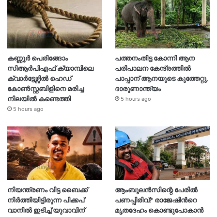
കണ്ണൂർ പെരിങ്ങോം
പത്തനംതിട്ട കോന്നി ആന
സിആർപിഎഫ് ക്യാമ്പിലെ
പരിപാലന കേന്ദ്രത്തിൽ
ക്വാർട്ടേഴ്സിൽ ഹെഡ്
പാപ്പാന് ആനയുടെ കുത്തേറ്റു,
കോൺസ്റ്റബിളിനെ മരിച്ച
ദാരുണാന്ത്യം
നിലയിൽ കണ്ടെത്തി
5 hours ago
5 hours ago
നിയന്ത്രണം വിട്ട ബൈക്ക്
ആംബുലൻസിന്റെ പേരിൽ
നിർത്തിയിട്ടിരുന്ന പിക്കപ്
പണപ്പിരിവ്? രാജേഷിന്‍റെ
വാനിൽ ഇടിച്ച് യുവാവിന്
മൃതദേഹം കൊണ്ടുപോകാൻ