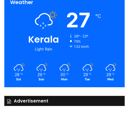
Weather
27
℃
Kerala
28º - 23º
79%
1.52 km/h
Light Rain
28
29
30
29
29
℃
℃
℃
℃
℃
Sat
Sun
Mon
Tue
Wed
Advertisement