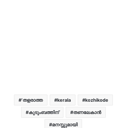
‘തളരാത്ത
kerala
kozhikode
കുടുംബത്തിന്
തണലേകാൻ
മനസ്സുമായി