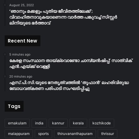
August 25, 2022
‘ഞാനും മക്കളും പുതിയ ജീവിതത്തിലേക്ക്’;
വിവാഹിതനാവുകയാണെന്ന വാർത്ത പങ്കുവച്ച് സിസ്റ്റർ
ലിനിയുടെ ഭർത്താവ്
Recent New
5 minutes ago
കേരള സംസ്ഥാന തായ്‌ക്വൊണ്ടോ ചാമ്പ്യൻഷിപ്പ്: സാത്വിക്
എൻ.എയ്ക്ക് വെള്ളി
20 minutes ago
എസ്.പി.സി.യുടെ നേതൃത്വത്തിൽ ‘തൂഫാൻ’ ലഹരിവിരുദ്ധ
ബോധവത്കരണ പരിപാടി സംഘടിപ്പിച്ചു
Tags
ernakulam
india
kannur
kerala
kozhikode
malappuram
sports
thiruvananthapuram
thrissur