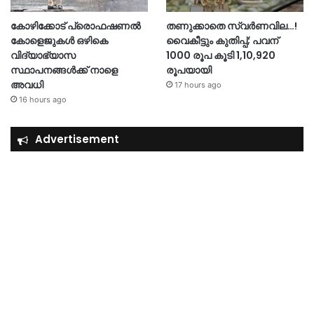
കോഴിക്കോട് പ്രൊഫഷണൽ
തണുക്കാതെ സ്വർണവില…!
കോളെജുകൾ ഒഴികെ
വൈകീട്ടും കുതിപ്പ്; പവന്
വിദ്യാഭ്യാസ
1000 രൂപ കൂടി 1,10,920
സ്ഥാപനങ്ങൾക്ക് നാളെ
രൂപയായി
അവധി
17 hours ago
16 hours ago
Advertisement