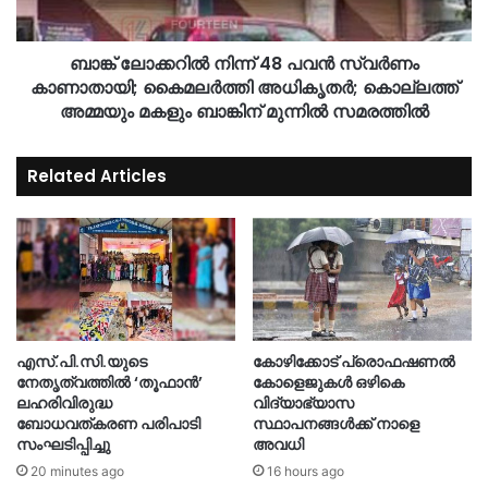
ബാങ്ക് ലോക്കറിൽ നിന്ന് 48 പവൻ സ്വർണം
കാണാതായി; കൈമലർത്തി അധികൃതർ; കൊല്ലത്ത്
അമ്മയും മകളും ബാങ്കിന് മുന്നിൽ സമരത്തിൽ
Related Articles
എസ്.പി.സി.യുടെ
കോഴിക്കോട് പ്രൊഫഷണൽ
നേതൃത്വത്തിൽ ‘തൂഫാൻ’
കോളെജുകൾ ഒഴികെ
ലഹരിവിരുദ്ധ
വിദ്യാഭ്യാസ
ബോധവത്കരണ പരിപാടി
സ്ഥാപനങ്ങൾക്ക് നാളെ
സംഘടിപ്പിച്ചു
അവധി
20 minutes ago
16 hours ago