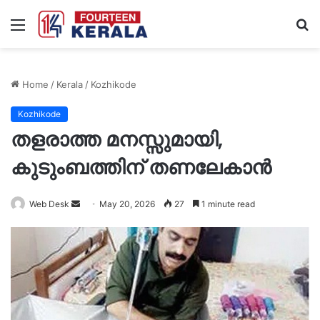
Menu
S
fo
Home
/
Kerala
/
Kozhikode
Kozhikode
തളരാത്ത മനസ്സുമായി,
കുടുംബത്തിന് തണലേകാൻ
Send
Web Desk
May 20, 2026
27
1 minute read
an
email