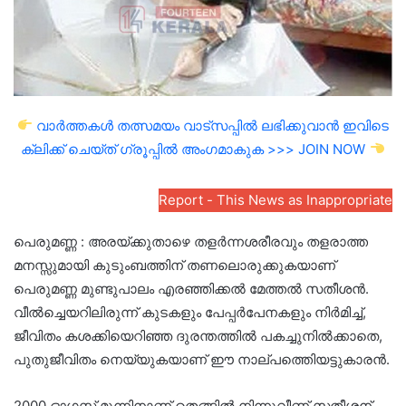
വാർത്തകൾ തത്സമയം വാട്സപ്പിൽ ലഭിക്കുവാൻ ഇവിടെ
ക്ലിക്ക് ചെയ്ത് ഗ്രൂപ്പിൽ അംഗമാകുക >>> JOIN NOW
Report - This News as Inappropriate
പെരുമണ്ണ : അരയ്ക്കുതാഴെ തളർന്നശരീരവും തളരാത്ത
മനസ്സുമായി കുടുംബത്തിന് തണലൊരുക്കുകയാണ്
പെരുമണ്ണ മുണ്ടുപാലം എരഞ്ഞിക്കൽ മേത്തൽ സതീശൻ.
വീൽച്ചെയറിലിരുന്ന് കുടകളും പേപ്പർപേനകളും നിർമിച്ച്,
ജീവിതം കശക്കിയെറിഞ്ഞ ദുരന്തത്തിൽ പകച്ചുനിൽക്കാതെ,
പുതുജീവിതം നെയ്യുകയാണ് ഈ നാല്പത്തിെയട്ടുകാരൻ.
2000 ഓഗസ്റ്റ് മൂന്നിനാണ് തെങ്ങിൽ നിന്നുവീണ് സതീശന്