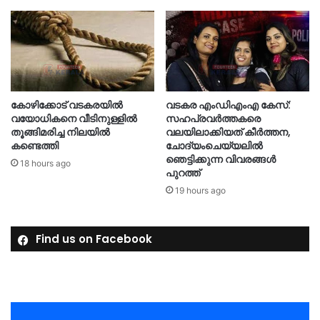
കോഴിക്കോട് വടകരയിൽ
വടകര എംഡിഎംഎ കേസ്:
വയോധികനെ വീടിനുള്ളിൽ
സഹപ്രവർത്തകരെ
തൂങ്ങിമരിച്ച നിലയിൽ
വലയിലാക്കിയത് കീർത്തന,
കണ്ടെത്തി
ചോദ്യംചെയ്യലിൽ
ഞെട്ടിക്കുന്ന വിവരങ്ങൾ
18 hours ago
പുറത്ത്
19 hours ago
Find us on Facebook