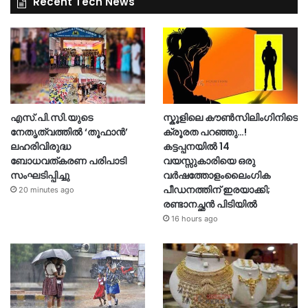
Recent Tech News
എസ്.പി.സി.യുടെ
സ്കൂളിലെ കൗൺസിലിംഗിനിടെ
നേതൃത്വത്തിൽ ‘തൂഫാൻ’
ക്രൂരത പറഞ്ഞു…!
ലഹരിവിരുദ്ധ
കട്ടപ്പനയിൽ 14
ബോധവത്കരണ പരിപാടി
വയസ്സുകാരിയെ ഒരു
സംഘടിപ്പിച്ചു
വർഷത്തോളംലൈംഗിക
പീഡനത്തിന് ഇരയാക്കി;
20 minutes ago
രണ്ടാനച്ഛൻ പിടിയിൽ
16 hours ago