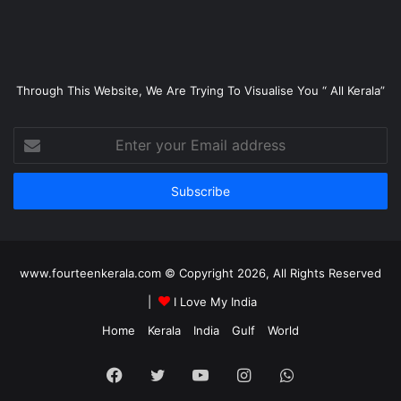
Through This Website, We Are Trying To Visualise You “ All Kerala”
Enter
your
Email
address
www.fourteenkerala.com © Copyright 2026, All Rights Reserved
|
I Love My India
Home
Kerala
India
Gulf
World
Facebook
Twitter
YouTube
Instagram
WhatsApp