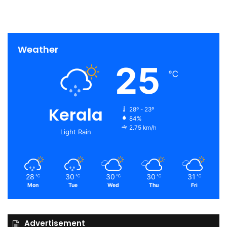
Weather
25
℃
Kerala
28º - 23º
84%
2.75 km/h
Light Rain
28
30
30
30
31
℃
℃
℃
℃
℃
Mon
Tue
Wed
Thu
Fri
Advertisement