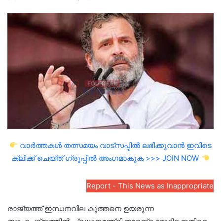
an
email
വാർത്തകൾ തത്സമയം വാട്സപ്പിൽ ലഭിക്കുവാൻ ഇവിടെ
ക്ലിക്ക് ചെയ്ത് ഗ്രൂപ്പിൽ അംഗമാകുക >>> JOIN NOW
Report - This News as Inappropriate
രാജ്യത്ത് ഇന്ധനവില കുത്തനെ ഉയരുന്ന