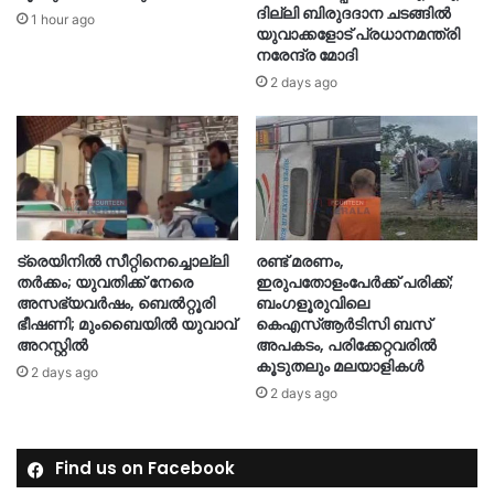
ദില്ലി ബിരുദദാന ചടങ്ങിൽ
1 hour ago
യുവാക്കളോട് പ്രധാനമന്ത്രി
നരേന്ദ്ര മോദി
2 days ago
ട്രെയിനിൽ സീറ്റിനെച്ചൊല്ലി
രണ്ട് മരണം,
തർക്കം; യുവതിക്ക് നേരെ
ഇരുപതോളംപേർക്ക് പരിക്ക്;
അസഭ്യവർഷം, ബെൽറ്റൂരി
ബംഗളൂരുവിലെ
ഭീഷണി; മുംബൈയിൽ യുവാവ്
കെഎസ്ആർടിസി ബസ്
അറസ്റ്റിൽ
അപകടം, പരിക്കേറ്റവരിൽ
കൂടുതലും മലയാളികൾ
2 days ago
2 days ago
Find us on Facebook