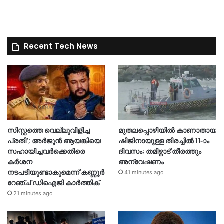
Recent Tech News
സിസ്റ്റത്തെ വെല്ലുവിളിച്ച
മുതലപ്പൊഴിയിൽ കാണാതായ
പ്രതി’; അർജുൻ ആയങ്കിയെ
ഷിജിനായുള്ള തിരച്ചിൽ 11-ാം
സഹായിച്ചവർക്കെതിരെ
ദിവസം; തമിഴ്നാട് തീരത്തും
കർശന
അന്വേഷണം
നടപടിയുണ്ടാകുമെന്ന് കണ്ണൂർ
41 minutes ago
റേഞ്ച് ഡിഐജി കാർത്തിക്
21 minutes ago