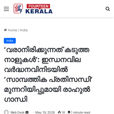
Menu
S
fo
Home
/
India
India
‘വരാനിരിക്കുന്നത് കടുത്ത
നാളുകൾ’: ഇന്ധനവില
വർദ്ധനവിനിടയിൽ
‘സാമ്പത്തിക പ്രതിസന്ധി’
മുന്നറിയിപ്പുമായി രാഹുൽ
ഗാന്ധി
Send
Web Desk
May 19, 2026
16
1 minute read