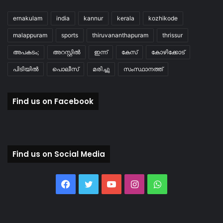
ernakulam
india
kannur
kerala
kozhikode
malappuram
sports
thiruvananthapuram
thrissur
അപകടം;
അറസ്റ്റിൽ
ഇന്ന്
കേസ്
കോഴിക്കോട്
പിടിയിൽ
പൊലീസ്
മരിച്ചു
സംസ്ഥാനത്ത്
Find us on Facebook
Find us on Social Media
Facebook
Twitter
YouTube
Instagram
WhatsApp