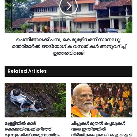
ചെന്നിത്തലക്ക് പമ്പ, കെ.മുരളീധരന് സാനഡു;
മന്ത്രിമാർക്ക് ഔദ്യോഗിക വസതികൾ അനുവദിച്ച്
ഉത്തരവിറങ്ങി
Related Articles
മുള്ളിയിൽ കാർ
ചിപ്പുകൾ മുതൽ കപ്പലുകൾ
കൊക്കയിലേക്ക് മറിഞ്ഞ്
വരെ ഇന്ത്യയിൽ
മൂന്നുപേർക്ക് ദാരുണാന്ത്യം
നിർമ്മിക്കപ്പെടണം’; ഐ.ഐ.ടി