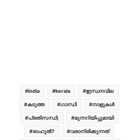
india
kerala
ഇന്ധനവില
കടുത്ത
ഗാന്ധി
നാളുകൾ
പ്രതിസന്ധി;
മുന്നറിയിപ്പുമായി
രാഹുൽ?
വരാനിരിക്കുന്നത്