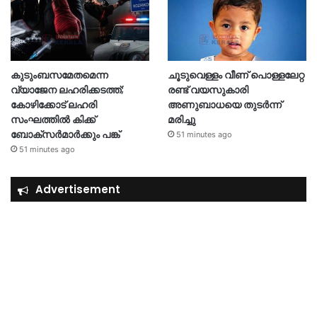
കുടുംബസമേതമെന്ന
ചൂടുവെള്ളം വീണ് പൊള്ളലേറ്റ
വ്യാജേന ലഹരിക്കടത്ത്;
രണ്ട് വയസുകാരി
കോഴിക്കോട് ലഹരി
അണുബാധയെ തുടർന്ന്
സംഘത്തിൽ കിക്ക്
മരിച്ചു
ബോക്സർമാർക്കും പങ്ക്
51 minutes ago
51 minutes ago
Advertisement