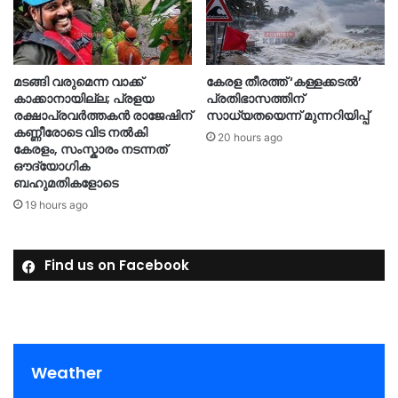
മടങ്ങി വരുമെന്ന വാക്ക്
കേരള തീരത്ത് ‘കള്ളക്കടൽ’
കാക്കാനായില്ല; പ്രളയ
പ്രതിഭാസത്തിന്
രക്ഷാപ്രവർത്തകൻ രാജേഷിന്
സാധ്യതയെന്ന് മുന്നറിയിപ്പ്
കണ്ണീരോടെ വിട നൽകി
20 hours ago
കേരളം, സംസ്കാരം നടന്നത്
ഔദ്യോ​ഗിക
ബഹുമതികളോടെ
19 hours ago
Find us on Facebook
Weather