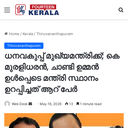
Menu
S
fo
Home
/
Kerala
/
Thiruvananthapuram
Thiruvananthapuram
ധനവകുപ്പ് മുഖ്യമന്ത്രിക്ക്; കെ
മുരളിധരൻ, ചാണ്ടി ഉമ്മൻ
ഉൾപ്പെടെ മന്ത്രി സ്ഥാനം
ഉറപ്പിച്ചത് ആറ് പേർ
Send
Web Desk
May 16, 2026
13
1 minute read
an
email