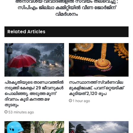
അനാവശ്യ വിവാദങ്ങളിൽ സ്വയം തലവെച്ചു';
സിപിഎം ജില്ലാ കമ്മിറ്റിയിൽ വീണ ജോർജിന്
വിമർശനം
Related Articles
പ്രകൃതിയുടെ താണ്ഡവത്തിൽ
സംസ്ഥാനത്ത് സ്വർണവില
നടുങ്ങി കേരളം! 29 ജീവനുകൾ
മുകളിലേക്ക്, പവന് ഒറ്റയടിക്ക്
പൊലിഞ്ഞു, അടുത്ത മൂന്ന്
കൂടിയത് 2,120 രൂപ
ദിവസം കൂടി കനത്ത മഴ
1 hour ago
തുടരും
53 minutes ago