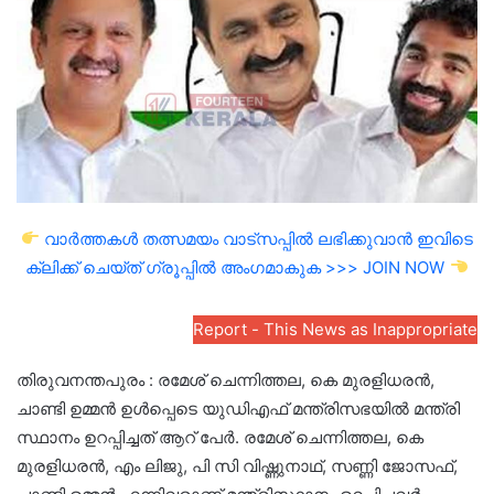
വാർത്തകൾ തത്സമയം വാട്സപ്പിൽ ലഭിക്കുവാൻ ഇവിടെ
ക്ലിക്ക് ചെയ്ത് ഗ്രൂപ്പിൽ അംഗമാകുക >>> JOIN NOW
Report - This News as Inappropriate
തിരുവനന്തപുരം : രമേശ് ചെന്നിത്തല, കെ മുരളിധരൻ,
ചാണ്ടി ഉമ്മൻ ഉൾപ്പെടെ യുഡിഎഫ് മന്ത്രിസഭയിൽ മന്ത്രി
സ്ഥാനം ഉറപ്പിച്ചത് ആറ് പേർ. രമേശ് ചെന്നിത്തല, കെ
മുരളിധരൻ, എം ലിജു, പി സി വിഷ്ണുനാഥ്, സണ്ണി ജോസഫ്,