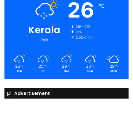
26
℃
Kerala
26º - 23º
91%
2.02 km/h
Rain
26
25
29
30
29
℃
℃
℃
℃
℃
Thu
Fri
Sat
Sun
Mon
Advertisement