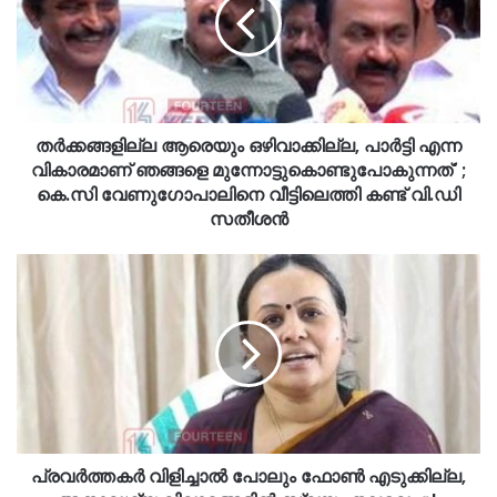
തർക്കങ്ങളില്ല ആരെയും ഒഴിവാക്കില്ല, പാർട്ടി എന്ന
വികാരമാണ് ഞങ്ങളെ മുന്നോട്ടുകൊണ്ടുപോകുന്നത്' ;
കെ.സി വേണുഗോപാലിനെ വീട്ടിലെത്തി കണ്ട് വി.ഡി
സതീശൻ
പ്രവർത്തകർ വിളിച്ചാൽ പോലും ഫോൺ എടുക്കില്ല,