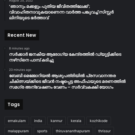
August 25, 2022
‘ഞാനും മക്കളും പുതിയ ജീവിതത്തിലേക്ക്’;
വിവാഹിതനാവുകയാണെന്ന വാർത്ത പങ്കുവച്ച് സിസ്റ്റർ
ലിനിയുടെ ഭർത്താവ്
Recent New
8 minutes ago
സർക്കാർ ജനകീയ ആരോഗ്യ കേന്ദ്രത്തിൽ ഡ്യൂട്ടിക്കിടെ
നഴ്‌സിനെ പാമ്പ് കടിച്ചു
23 minutes ago
ബേബി മെമ്മോറിയൽ ആശുപത്രിയിൽ പ്രസവാനന്തര
ചികിത്സയ്ക്കിടെ ജീവൻ നഷ്ടപ്പെട്ട അഫീഫയുടെ മരണത്തിൽ
സമഗ്ര അന്വേഷണം വേണം – സർവ്വകക്ഷി യോഗം
Tags
ernakulam
india
kannur
kerala
kozhikode
malappuram
sports
thiruvananthapuram
thrissur