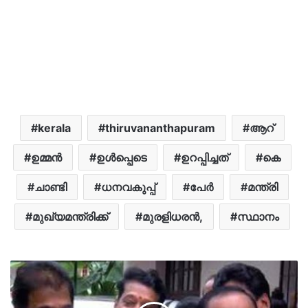
kerala
thiruvananthapuram
ആറ്
ഉമ്മൻ
ഉൾപ്പെടെ
ഉറപ്പിച്ചത്
കെ
ചാണ്ടി
ധനവകുപ്പ്
പേർ
മന്ത്രി
മുഖ്യമന്ത്രിക്ക്
മുരളിധരൻ,
സ്ഥാനം