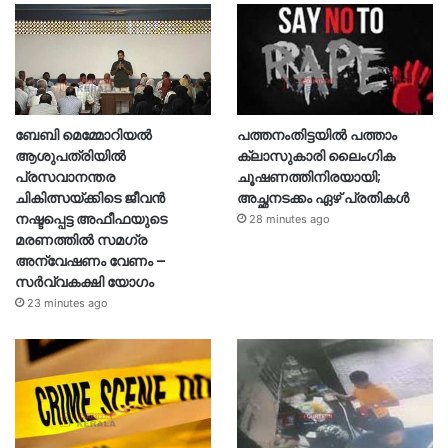
ബേബി മെമ്മോറിയൽ
പത്തനംതിട്ടയിൽ പത്താം
ആശുപത്രിയിൽ
ക്ലാസുകാരി ലൈംഗിക
പ്രസവാനന്തര
ചൂഷണത്തിനിരയായി;
ചികിത്സയ്ക്കിടെ ജീവൻ
അച്ഛനടക്കം ഏഴ് പ്രതികള്‍
നഷ്ടപ്പെട്ട അഫീഫയുടെ
28 minutes ago
മരണത്തിൽ സമഗ്ര
അന്വേഷണം വേണം –
സർവ്വകക്ഷി യോഗം
23 minutes ago