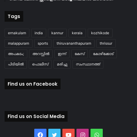
Tags
ernakulam
india
kannur
kerala
kozhikode
malappuram
sports
thiruvananthapuram
thrissur
അപകടം;
അറസ്റ്റിൽ
ഇന്ന്
കേസ്
കോഴിക്കോട്
പിടിയിൽ
പൊലീസ്
മരിച്ചു
സംസ്ഥാനത്ത്
Find us on Facebook
Find us on Social Media
Facebook
Twitter
YouTube
Instagram
WhatsApp