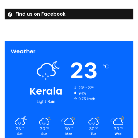
Find us on Facebook
Weather
23
℃
Kerala
23º - 22º
94%
0.75 km/h
Light Rain
23
30
30
30
30
℃
℃
℃
℃
℃
Sat
Sun
Mon
Tue
Wed