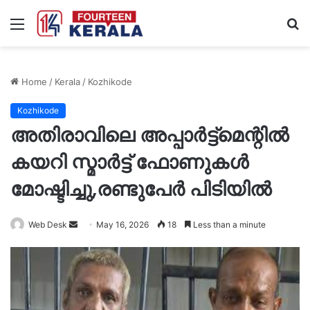
Menu
S
fo
Home
/
Kerala
/
Kozhikode
Kozhikode
അതിരാവിലെ അപ്പാർട്ട്‌മെന്റിൽ
കയറി സ്മാർട്ട് ഫോണുകൾ
മോഷ്ടിച്ചു,രണ്ടുപേർ പിടിയിൽ
Send
Web Desk
May 16, 2026
18
Less than a minute
an
email