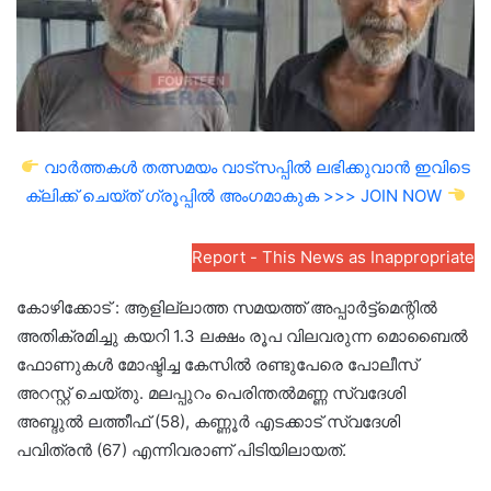
വാർത്തകൾ തത്സമയം വാട്സപ്പിൽ ലഭിക്കുവാൻ ഇവിടെ
ക്ലിക്ക് ചെയ്ത് ഗ്രൂപ്പിൽ അംഗമാകുക >>> JOIN NOW
Report - This News as Inappropriate
കോഴിക്കോട് : ആളില്ലാത്ത സമയത്ത് അപ്പാർട്ട്‌മെന്റിൽ
അതിക്രമിച്ചു കയറി 1.3 ലക്ഷം രൂപ വിലവരുന്ന മൊബൈൽ
ഫോണുകൾ മോഷ്ടിച്ച കേസിൽ രണ്ടുപേരെ പോലീസ്
അറസ്റ്റ് ചെയ്തു. മലപ്പുറം പെരിന്തൽമണ്ണ സ്വദേശി
അബ്ദുൽ ലത്തീഫ് (58), കണ്ണൂർ എടക്കാട് സ്വദേശി
പവിത്രൻ (67) എന്നിവരാണ് പിടിയിലായത്.