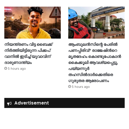
നിയന്ത്രണം വിട്ട ബൈക്ക്
ആംബുലൻസിന്റെ പേരിൽ
നിർത്തിയിട്ടിരുന്ന പിക്കപ്
പണപ്പിരിവ്? രാജേഷിന്‍റെ
വാനിൽ ഇടിച്ച് യുവാവിന്
മൃതദേഹം കൊണ്ടുപോകാൻ
ദാരുണാന്ത്യം
കൈക്കൂലി ആവശ്യപ്പെട്ടു,
പയ്യന്നൂർ
5 hours ago
തഹസിൽദാർക്കെതിരെ
ഗുരുതര ആരോപണം
5 hours ago
Advertisement