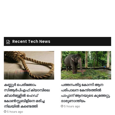
Recent Tech News
കണ്ണൂർ പെരിങ്ങോം
പത്തനംതിട്ട കോന്നി ആന
സിആർപിഎഫ് ക്യാമ്പിലെ
പരിപാലന കേന്ദ്രത്തിൽ
ക്വാർട്ടേഴ്സിൽ ഹെഡ്
പാപ്പാന് ആനയുടെ കുത്തേറ്റു,
കോൺസ്റ്റബിളിനെ മരിച്ച
ദാരുണാന്ത്യം
നിലയിൽ കണ്ടെത്തി
5 hours ago
5 hours ago