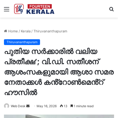
Menu
S
fo
Home
/
Kerala
/
Thiruvananthapuram
Thiruvananthapuram
പുതിയ സർക്കാരിൽ വലിയ
പ്രതീക്ഷ’; വി.ഡി. സതീശന്
ആശംസകളുമായി ആശാ സമര
നേതാക്കൾ കൻ്റോൺമെൻ്റ്
ഹൗസിൽ
Send
Web Desk
May 16, 2026
13
1 minute read
an