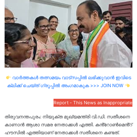
email
വാർത്തകൾ തത്സമയം വാട്സപ്പിൽ ലഭിക്കുവാൻ ഇവിടെ
ക്ലിക്ക് ചെയ്ത് ഗ്രൂപ്പിൽ അംഗമാകുക >>> JOIN NOW
Report - This News as Inappropriate
തിരുവനന്തപുരം: നിയുക്ത മുഖ്യമന്ത്രി വി.ഡി. സതീശനെ
കാണാൻ ആശാ സമര നേതാക്കൾ എത്തി. കൻ്റോൺമെൻ്റ്
ഹൗസിൽ എത്തിയാണ് നേതാക്കൾ സതീശനെ കണ്ടത്.