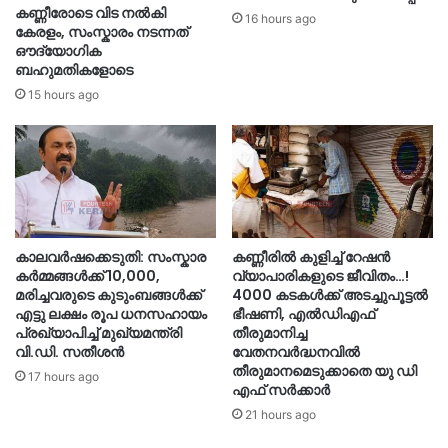
കണ്ണീരോടെ വിട നൽകി
16 hours ago
കേരളം, സംസ്കാരം നടന്നത്
ഔദ്യോ​ഗിക
ബഹുമതികളോടെ
15 hours ago
കാലവർഷക്കെടുതി: സംസ്കാര
കണ്ണീരിൽ കുളിച്ച് റേഷൻ
കർമ്മങ്ങൾക്ക് 10,000,
വ്യാപാരികളുടെ ജീവിതം…!
മരിച്ചവരുടെ കുടുംബങ്ങൾക്ക്
4000 കടകൾക്ക് അടച്ചുപൂട്ടൽ
എട്ടു ലക്ഷം രൂപ ധനസഹായം
ഭീഷണി, എൽഡിഎഫ്
പ്രഖ്യാപിച്ച് മുഖ്യമന്ത്രി
തീരുമാനിച്ച
വി.ഡി. സതീശൻ
വേതനവർദ്ധനവിൽ
തീരുമാനമെടുക്കാതെ യു ഡി
17 hours ago
എഫ് സർക്കാർ
21 hours ago