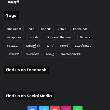
കളക്ടർ
Tags
ernakulam
india
kannur
kerala
kozhikode
malappuram
sports
thiruvananthapuram
thrissur
അപകടം;
അറസ്റ്റിൽ
ഇന്ന്
കേസ്
കോഴിക്കോട്
പിടിയിൽ
പൊലീസ്
മരിച്ചു
സംസ്ഥാനത്ത്
Find us on Facebook
Find us on Social Media