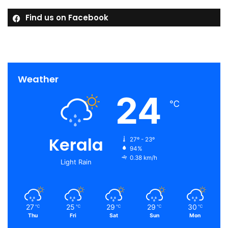
Find us on Facebook
Weather
24
℃
Kerala
27º - 23º
94%
0.38 km/h
Light Rain
27
25
29
29
30
℃
℃
℃
℃
℃
Thu
Fri
Sat
Sun
Mon