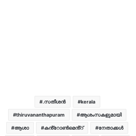
.സതീശന്‍
kerala
thiruvananthapuram
ആശംസകളുമായി
ആശാ
കൻ്റോൺമെൻ്റ്
നേതാക്കൾ