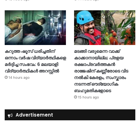
കറുത്ത ഷൂസ് ധരിച്ചതിന്
മടങ്ങി വരുമെന്ന വാക്ക്
ഒന്നാം വർഷ വിദ്യാർത്ഥികളെ
കാക്കാനായില്ല; പ്രളയ
മർദ്ദിച്ച സംഭവം: 6 മലയാളി
രക്ഷാപ്രവർത്തകൻ
വിദ്യാർത്ഥികൾ അറസ്റ്റിൽ
രാജേഷിന് കണ്ണീരോടെ വിട
നൽകി കേരളം, സംസ്കാരം
14 hours ago
നടന്നത് ഔദ്യോ​ഗിക
ബഹുമതികളോടെ
15 hours ago
Advertisement