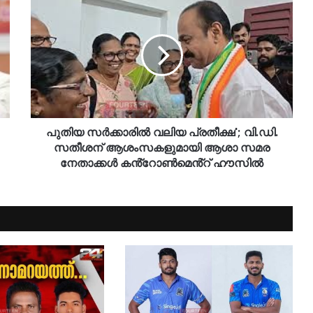
പുതിയ സർക്കാരിൽ വലിയ പ്രതീക്ഷ'; വി.ഡി.
സതീശന് ആശംസകളുമായി ആശാ സമര
നേതാക്കൾ കൻ്റോൺമെൻ്റ് ഹൗസിൽ