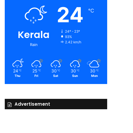
24
℃
Kerala
24º - 23º
93%
2.42 km/h
Rain
24
25
30
30
30
℃
℃
℃
℃
℃
Thu
Fri
Sat
Sun
Mon
Advertisement