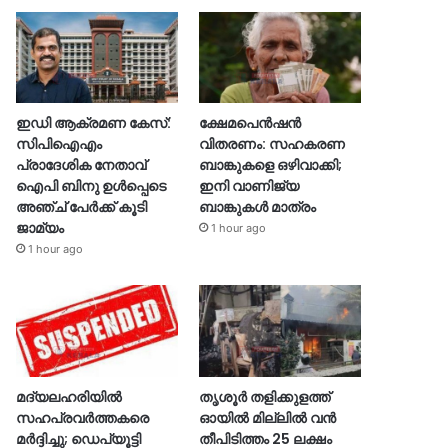
ഇഡി ആക്രമണ കേസ്:
ക്ഷേമപെൻഷൻ
സിപിഐഎം
വിതരണം: സഹകരണ
പ്രാദേശിക നേതാവ്
ബാങ്കുകളെ ഒഴിവാക്കി;
ഐപി ബിനു ഉൾപ്പെടെ
ഇനി വാണിജ്യ
അഞ്ച് പേർക്ക് കൂടി
ബാങ്കുകൾ മാത്രം
ജാമ്യം
1 hour ago
1 hour ago
മദ്യലഹരിയിൽ
തൃശൂര്‍ തളിക്കുളത്ത്
സഹപ്രവർത്തകരെ
ഓയില്‍ മില്ലില്‍ വൻ
മർദ്ദിച്ചു; ഡെപ്യൂട്ടി
തീപിടിത്തം 25 ലക്ഷം