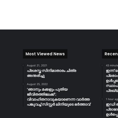
Most Viewed News
Recen
August 21, 2021
43 minut
പ്രശസ്ത സിനിമാതാരം ചിത്ര
ഇന്ന് 
അന്തരിച്ചു
പ്ര
ഉൾപ്പ
August 25, 2022
സ്ഥാപ
‘ഞാനും മക്കളും പുതിയ
പ്രഖ്യ
ജീവിതത്തിലേക്ക്’;
വിവാഹിതനാവുകയാണെന്ന വാർത്ത
1 hour ag
പങ്കുവച്ച് സിസ്റ്റർ ലിനിയുടെ ഭർത്താവ്
ഇഡി 
പ്രാദ
ഉൾപ്പെ