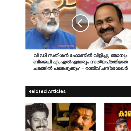
വി ഡി സതീശൻ ഫോണിൽ വിളിച്ചു, ഞാനും
ബിജെപി എംഎൽഎമാരും സത്യപ്രതിജ്ഞ
ചടങ്ങിൽ പങ്കെടുക്കും’ - രാജീവ് ചന്ദ്രശേഖർ
Related Articles