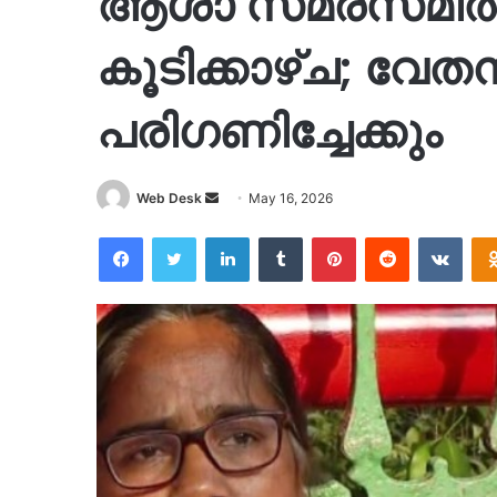
ആശാ സമരസമിതി 
കൂടിക്കാഴ്ച; വേതനം
പരിഗണിച്ചേക്കും
Send
Web Desk
May 16, 2026
an
Facebook
Twitter
LinkedIn
Tumblr
Pinterest
Reddit
VKon
email