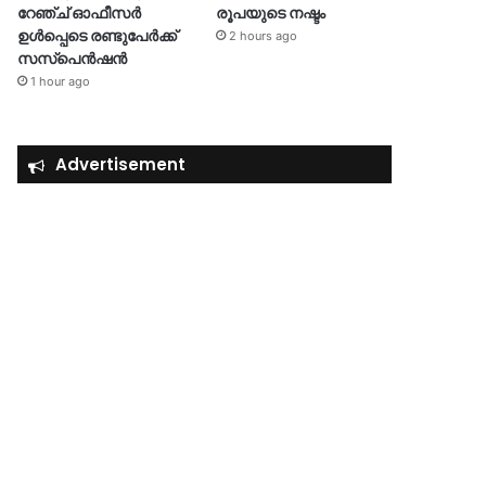
റേഞ്ച് ഓഫീസർ
രൂപയുടെ നഷ്ടം
ഉൾപ്പെടെ രണ്ടുപേർക്ക്
2 hours ago
സസ്‌പെൻഷൻ
1 hour ago
Advertisement