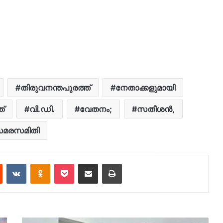
തിരുവനന്തപുരത്ത്
നേതാക്കളുമായി
ത്
വി.ഡി.
വേതനം;
സതീശൻ,
മരസമിതി
est
Reddit
VKontakte
Odnoklassniki
Pocket
Share via Email
Print