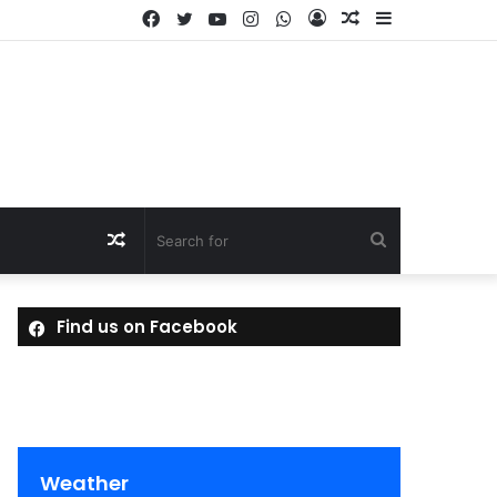
Facebook
Twitter
YouTube
Instagram
WhatsApp
Log
Random
Sidebar
In
Article
Random
Search
Article
for
Find us on Facebook
Weather