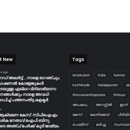
t New
Tags
es ago
ernakulam
india
kannur
റെഡ് അലർട്ട്….നാളെ ഓറഞ്ചും;
ൊഫഷണൽ കോളേജുകൾ
kozhikode
malappuram
sp
ടെയുള്ള എല്ലാ വിദ്യാഭ്യാസ
നങ്ങൾക്കും നാളെ അവധി
thiruvananthapuram
thrissur
ാപിച്ച് പത്തനംതിട്ട കളക്ടർ
അപകടം;
അറസ്റ്റിൽ
ഇന്ന്
o
ആക്രമണ കേസ്: സിപിഐഎം
കേസ്
കോഴിക്കോട്
പിടിയ
േശിക നേതാവ് ഐപി ബിനു
പൊലീസ്
മരിച്ചു
സംസ്ഥാന
ടെ അഞ്ച് പേർക്ക് കൂടി ജാമ്യം