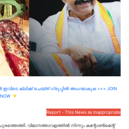
ഇവിടെ ക്ലിക്ക് ചെയ്ത് ഗ്രൂപ്പിൽ അംഗമാകുക >>> JOIN
NOW
Report - This News as Inappropriate
ുരത്തെത്തി. വിമാനത്താവളത്തിൽ നിന്നും കന്റോൺമെന്റ്