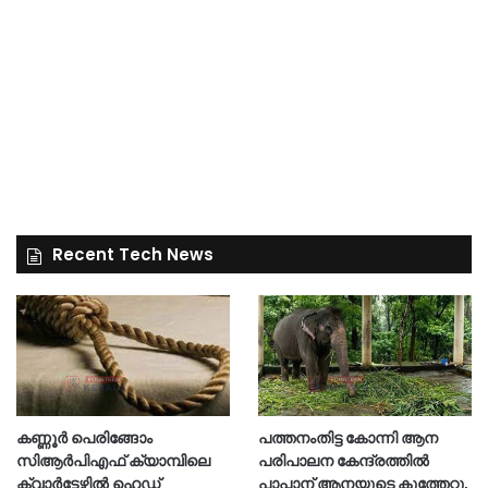
Recent Tech News
കണ്ണൂർ പെരിങ്ങോം
പത്തനംതിട്ട കോന്നി ആന
സിആർപിഎഫ് ക്യാമ്പിലെ
പരിപാലന കേന്ദ്രത്തിൽ
ക്വാർട്ടേഴ്സിൽ ഹെഡ്
പാപ്പാന് ആനയുടെ കുത്തേറ്റു,