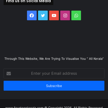
Find us on Social Media
Facebook
Twitter
YouTube
Instagram
WhatsApp
Through This Website, We Are Trying To Visualise You “ All Kerala”
Enter
your
Email
address
www.fourteenkerala.com © Copyright 2026, All Rights Reserved