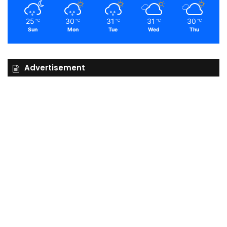
25
30
31
31
30
℃
℃
℃
℃
℃
Sun
Mon
Tue
Wed
Thu
Advertisement