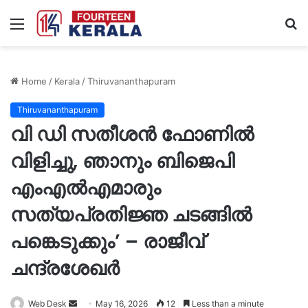
Menu
S
fo
Home
/
Kerala
/
Thiruvananthapuram
Thiruvananthapuram
വി ഡി സതീശൻ ഫോണിൽ
വിളിച്ചു, ഞാനും ബിജെപി
എംഎൽഎമാരും
സത്യപ്രതിജ്ഞ ചടങ്ങിൽ
പങ്കെടുക്കും’ – രാജീവ്
ചന്ദ്രശേഖർ
Send
Web Desk
May 16, 2026
12
Less than a minute