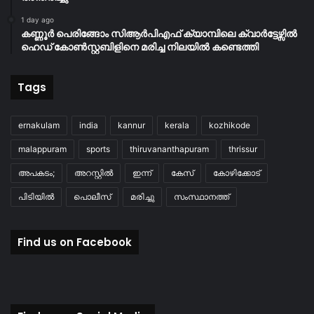
1 day ago
കണ്ണൂർ പെരിങ്ങോം സിആർപിഎഫ് ക്യാമ്പിലെ ക്വാർട്ടേഴ്സിൽ
ഹെഡ് കോൺസ്റ്റബിളിനെ മരിച്ച നിലയിൽ കണ്ടെത്തി
Tags
ernakulam
india
kannur
kerala
kozhikode
malappuram
sports
thiruvananthapuram
thrissur
അപകടം;
അറസ്റ്റിൽ
ഇന്ന്
കേസ്
കോഴിക്കോട്
പിടിയിൽ
പൊലീസ്
മരിച്ചു
സംസ്ഥാനത്ത്
Find us on Facebook