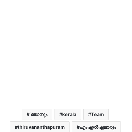
‘ഞാനും
kerala
Team
thiruvananthapuram
എംഎൽഎമാരും