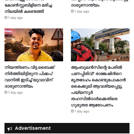
കോൺസ്റ്റബിളിനെ മരിച്ച
ദാരുണാന്ത്യം
നിലയിൽ കണ്ടെത്തി
1 day ago
1 day ago
നിയന്ത്രണം വിട്ട ബൈക്ക്
ആംബുലൻസിന്റെ പേരിൽ
നിർത്തിയിട്ടിരുന്ന പിക്കപ്
പണപ്പിരിവ്? രാജേഷിന്‍റെ
വാനിൽ ഇടിച്ച് യുവാവിന്
മൃതദേഹം കൊണ്ടുപോകാൻ
ദാരുണാന്ത്യം
കൈക്കൂലി ആവശ്യപ്പെട്ടു,
പയ്യന്നൂർ
1 day ago
തഹസിൽദാർക്കെതിരെ
ഗുരുതര ആരോപണം
1 day ago
Advertisement