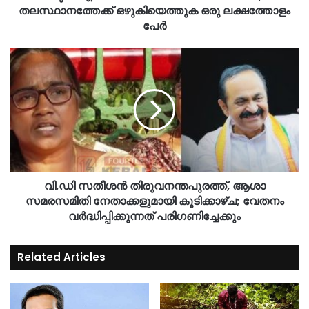
തലസ്ഥാനത്തേക്ക് ഒഴുകിയെത്തുക ഒരു ലക്ഷത്തോളം
പേർ
വി.ഡി സതീശൻ തിരുവനന്തപുരത്ത്, ആശാ
സമരസമിതി നേതാക്കളുമായി കൂടിക്കാഴ്ച; വേതനം
വർദ്ധിപ്പിക്കുന്നത് പരിഗണിച്ചേക്കും
Related Articles