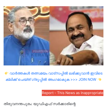
an
email
വാർത്തകൾ തത്സമയം വാട്സപ്പിൽ ലഭിക്കുവാൻ ഇവിടെ
ക്ലിക്ക് ചെയ്ത് ഗ്രൂപ്പിൽ അംഗമാകുക >>> JOIN NOW
Report - This News as Inappropriate
തിരുവനന്തപുരം: യുഡിഎഫ് സർക്കാരിന്റെ