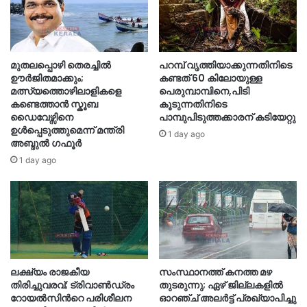
മുതലപ്പൊഴി തെരച്ചിൽ
പറമ്പ് വൃത്തിയാക്കുന്നതിനിടെ
ഊർജിതമാക്കും;
കണ്ടത് 60 കിലോയുള്ള
മത്സ്യത്തൊഴിലാളികളെ
പെരുമ്പാമ്പിനെ,പിടി
കണ്ടെത്താൻ സ്കൂബ
കൂടുന്നതിനിടെ
ഡൈവേഴ്സിനെ
പാമ്പുപിടുത്തക്കാരന് കടിയേറ്റു
ഉൾപ്പെടുത്തുമെന്ന് മന്ത്രി
1 day ago
അബ്ദുൽ ഗഫൂർ
1 day ago
ലക്ഷ്യം രാജകീയ
സംസ്ഥാനത്ത് കനത്ത മഴ
തിരിച്ചുവരവ്; ട്രിവാൺഡ്രം
തുടരുന്നു; ഏഴ് ജില്ലകളിൽ
റോയൽസിന്‍റെ പരിശീലന
ഓറഞ്ച് അലർട്ട് പ്രഖ്യാപിച്ചു